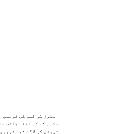
اسکول کی قسم کی کونسی ت
سکیں گے کہ کتنے طالب علم
ٹیوشن کی لاگت غیر ضروری 