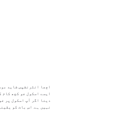
اچھا انٹرنشپس شاید موسی
ایسے اسکول جو کچھ کام ک
دینا اگر آپ اسکول پر غو
نہیں ہے. اس بات کو یقینی