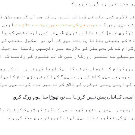
پر مدد فراہم کرتے ہیں؟
ہ ڈگری کسی بات کی ضمانت نہیں ہے کہ جب آپ گریجویشن ک
تے میں ہوں گے.
موسیقی کی صنعت میں بہت سے ملازمت
ابھی ت
نوکری حاصل کرنے کا بہترین طریقہ کسی ایسے شخص کو جان
بات کو یقینی بنانا چاہتے ہیں کہ آپ جو اسکول منتخب کرر
گرام کے گریجویٹز کو ملازمت میں دلچسپی رکھتا ہے. چیک 
وسیقی سے متعلق روزگار میں طالب علموں کو رکھنے کا ای
پروگرام کا فیصلہ کرنے کا ایک اچھا طریقہ یہ ہے کہ پچ
ہ موسیقی میں کام کر رہے ہیں؟ کیا کوئی بڑی نام کامیا
کو اپنی پہلی نوکری کو تلاش کرنے میں مدد کرنے میں سر
یسی کہانیاں پیش نہیں کررہا ہے تو، تھوڑا سا ہوم ورک کرو.
ایسوسی ایشن ہے تو، کچھ ماضی کے گرڈ کو ٹریک کرنے کے ل
ر ان کی تعلیم نے انہیں اپنے کیریئر میں مدد کی ہے.