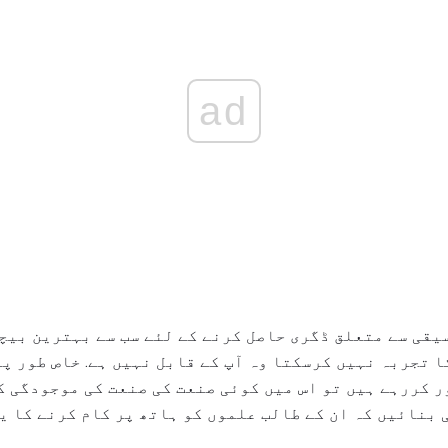
ad
قی سے متعلق ڈگری حاصل کرنے کے لئے سب سے بہترین بیچن
ا تجربہ نہیں کرسکتا وہ آپ کے قابل نہیں ہے. خاص طور پر
ر کررہے ہیں تو اس میں کوئی صنعت کی صنعت کی موجودگی ک
 بنائیں کہ ان کے طالب علموں کو ہاتھ پر کام کرنے کا یق