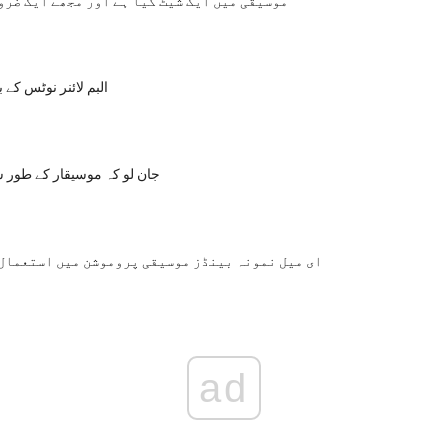
موسیقی میں ایک شیٹ کیا ہے اور مجھے ایک ضرو
البم لائنر نوٹس کے 
جان لو کہ موسیقار کے طور س
ای میل نمونہ بینڈز موسیقی پروموشن میں استعمال
ad