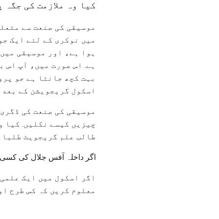
کیا وہ ملازمت کی جگہ 
موسیقی کی صنعت سے متعلق
میں نوکری کے لئے ایک جو
ہوا ہے، اور موسیقی میں 
ہے. اس صورت میں، آپ اس 
بہت کچھ جانتا ہے جو پرو
اسکول گریجویشن کے بعد م
موسیقی کی صنعت کی ڈگری 
چیزیں کیسے نکلیں. کیا و
طالب علم گریجویٹ طلباء 
اگر داخلہ آفس جلال کی کسی ا
اگر اسکول میں ایک علمی 
معلوم کریں کہ کس طرح او