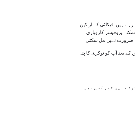
ہے ہیں. فیکلٹی کے اراکین
مکنہ پروفیسر کاروباری
کی ضرورت نہیں مل سکتی.
ے بعد آپ کو نوکری کا پتہ
رتے ہیں تو، کسی بھی