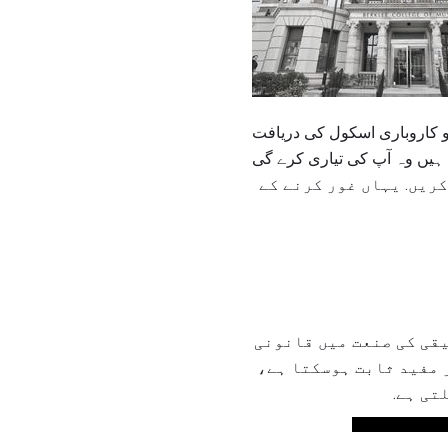
و کاروباری اسکول کی دریافت
کریں. یہاں غور کرنے کے
قی کی صنعت میں قانونی
 مفید ثابت ہوسکتا ہے،
تی ہے.