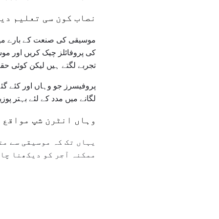
نصاب کون سی تعلیم دی
موسیقی کی صنعت کے بارے میں 
کی پروفائلز چیک کریں اور مو
تجربے لگتے ہیں لیکن کوئی حق
پروفیسرز جو وہاں اور کئے گئ
لگانے میں مدد کے لئے بہتر پو
وہاں انٹرن شپ مواقع 
یہاں تک کہ موسیقی سے مت
ممکنہ آجر کو دیکھنا چاہ