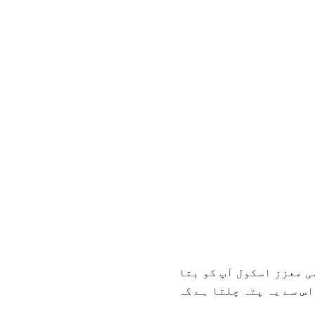
ی معزز اسکول آپ کو بتا
اس سے یہ پتہ چلتا ہے کہ