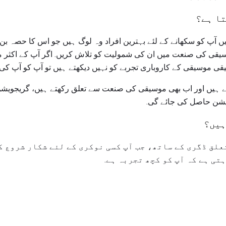
تا ہے؟
آپ کو سکھانے کے لئے بہترین افراد وہ لوگ ہیں جو اس کا حصہ بن ر
سیقی کی صنعت میں ان کی شمولیت کو تلاش کریں. اگر آپ کے اکثر م
یقی موسیقی کے کاروباری تجربے کو نہیں دیکھتے ہیں تو آپ کو آپ 
ے ہیں اور اب بھی موسیقی کی صنعت سے تعلق رکھتے ہیں، گریجویشن ک
زیشن حاصل کی جائے گی.
ہیں؟
علق ڈگری کے ساتھ، جب آپ کسی نوکری کے لئے شکار شروع ک
تی ہے کہ آپ کو کچھ تجربہ ہے.