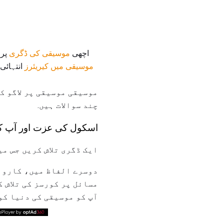
اچھی
موسیقی کی ڈگری
پرو
موسیقی میں کیریئرز
انتہائی
موسیقی موسیقی پر لاگو کر
چند سوالات ہیں.
اسکول کی عزت اور آپ کی
ایک ڈگری تلاش کریں جس می
دوسرے الفاظ میں، کاروب
مسائل پر کورسز کی تلاش 
آپ کو موسیقی کی دنیا کو