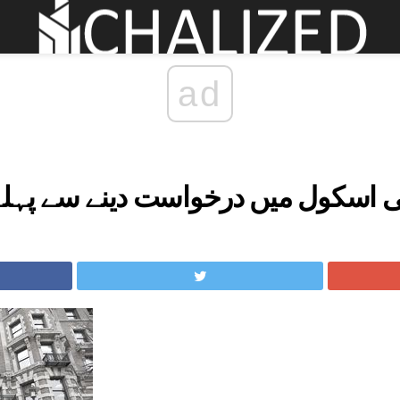
ad
 اسکول میں درخواست دینے سے پہلے 