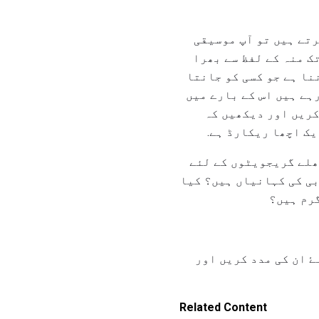
رتے ہیں تو آپ موسیقی
ک منہ کے لفظ سے بھرا
نا ہے جو کسی کو جانتا
ہے ہیں اس کے بارے میں
کریں اور دیکھیں کہ
ک اچھا ریکارڈ ہے.
ھلے گریجویٹوں کے لئے
بی کی کہانیاں ہیں؟ کیا
گرم ہیں؟
ۓ ان کی مدد کریں اور
Related Content