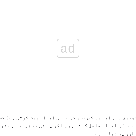
ad
صدیق ہے، اور یہ کس قسم کی مالی امداد پیش کرتی ہے؟ کس
 مالی امداد حاصل کرتے ہیں. اگر یہ فی صد زیادہ ہے تو 
طور پر زیادہ ہے.