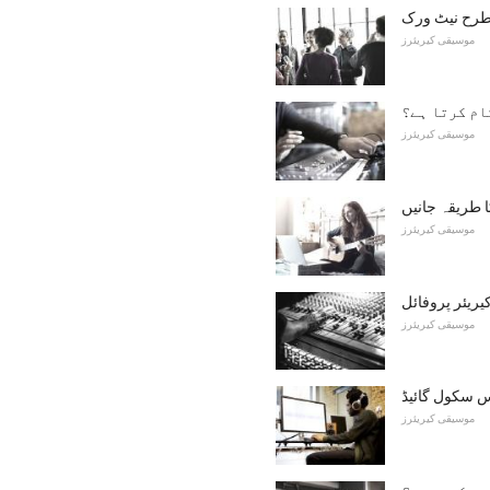
رح نیٹ ورک
موسیقی کیریئرز
ام کرتا ہے؟
موسیقی کیریئرز
 طریقہ جانیں
موسیقی کیریئرز
ریئر پروفائل
موسیقی کیریئرز
 سکول گائیڈ
موسیقی کیریئرز