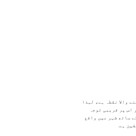
ے والا نقطہ ہے، لہذا
 اس پر قریبی توجہ
ے ساتھ شہر میں واقع
ین ہے.