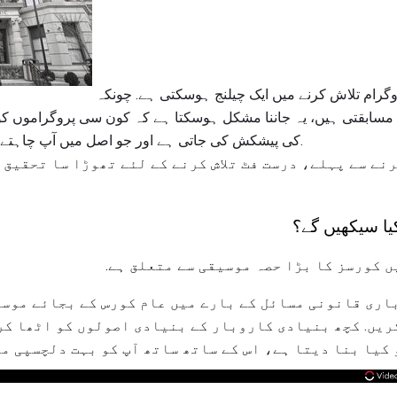
گرام تلاش کرنے میں ایک چیلنج ہوسکتی ہے. چونکہ
 مسابقتی ہیں، یہ جاننا مشکل ہوسکتا ہے کہ کون سی پروگراموں ک
کی پیشکش کی جاتی ہے اور جو اصل میں آپ چاہتے ہیں وہ آپ کی تیاری کرے گی.
نے سے پہلے، درست فٹ تلاش کرنے کے لئے تھوڑا سا تحقیق 
ا سیکھیں گے؟
ں کورسز کا بڑا حصہ موسیقی سے متعلق ہے.
اری قانونی مسائل کے بارے میں عام کورس کے بجائے موسی
کریں. کچھ بنیادی کاروبار کے بنیادی اصولوں کو اٹھا کر
 کیا بنا دیتا ہے، اس کے ساتھ ساتھ آپ کو بہت دلچسپی مل