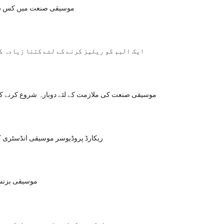
موسیقی صنعت میں کس ط
ایک البم کو ریلیز کرنے کے لئے کتنا زیادہ ک
موسیقی صنعت کی ملازمت کے لئے دوبارہ شروع کرنے کا
ریکارڈ پروڈیوسر موسیقی انڈسٹری کی
موسیقی بزنس