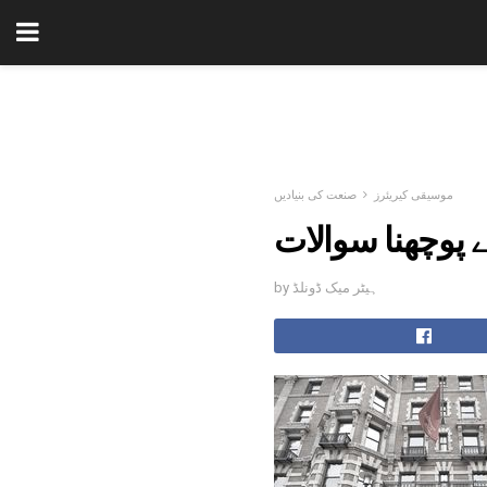
موسیقی کیریئرز
صنعت کی بنیادیں
پوچھنا سوالات
by ہیٹر میک ڈونلڈ