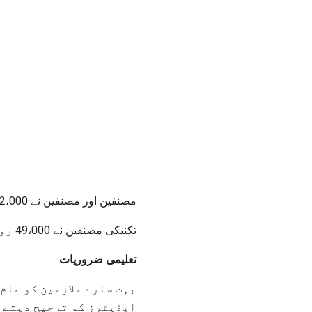
مصنفین اور مصنفین نے 152،000 روزگار منعقد کیے جبکہ ایڈیٹرز نے 2008 میں 130،000 ملازمتیں رکھی تھیں.
تکنیکی مصنفین نے 49،000 روزگار منعقد کیے ہیں.
تعلیمی ضروریات
بہت سارے ملازمین کو عام
ایڈیٹرز کو ترجیح دیتے ہ