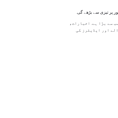
ب سے بڑا ہے. اخبارات،
لے اور ایڈیٹرز کی