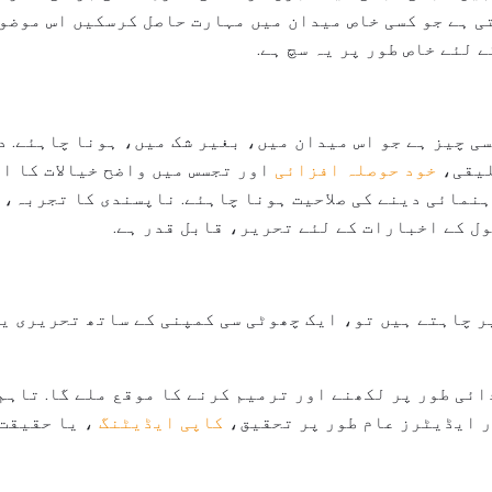
 ہے جو کسی خاص میدان میں مہارت حاصل کرسکیں اس موضو
 لئے خاص طور پر یہ سچ ہے.
ی چیز ہے جو اس میدان میں، بغیر شک میں، ہونا چاہئے. د
لیقی،
خود حوصلہ افزائی
اور تجسس میں واضح خیالات کا اظ
نمائی دینے کی صلاحیت ہونا چاہئے. ناپسندی کا تجربہ، 
ل کے اخبارات کے لئے تحریر، قابل قدر ہے.
ر چاہتے ہیں تو، ایک چھوٹی سی کمپنی کے ساتھ تحریری یا
ائی طور پر لکھنے اور ترمیم کرنے کا موقع ملے گا. تاہم
ر ایڈیٹرز عام طور پر تحقیق،
کاپی ایڈیٹنگ
، یا حقیقت 