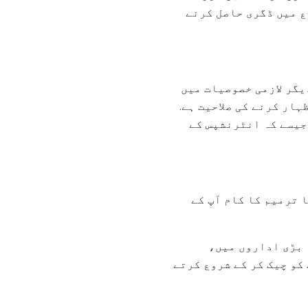
ع میں ڈگری حاصل کرنے
یگر لازمی خصوصیات میں
ہار کرنے کی صلاحیت ہے.
جیسے کہ انٹرنشپس کے
 ترمیم کا کام آپ کے
 بڑی اداروں میں،
کو چیک کر کے شروع کرتے