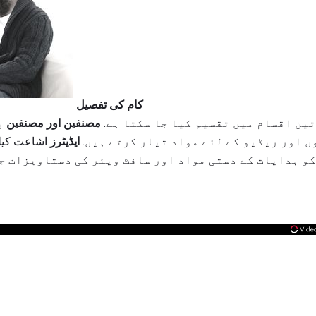
کام کی تفصیل
ین اقسام میں تقسیم کیا جا سکتا ہے.
مصنفین اور مصنفین
پر
 اور ریڈیو کے لئے مواد تیار کرتے ہیں.
ایڈیٹرز
اشاعت کیلئے
و ہدایات کے دستی مواد اور سافٹ ویئر کی دستاویزات ج