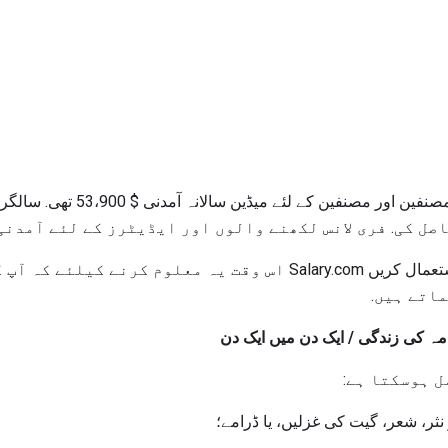
صل کی. فری لانس لکھنے والوں اور ایڈیٹرز کے لئے آمدنی
تنخواہ وزرڈر کو تنخواہ میں استعمال کریں Salary.com اس وقت یہ معلوم کر
اتے ہیں.
امہ کی زندگی / ایک دن میں ایک دن
ل ہوسکتا ہے:
 نثر، شعر، گیت کی غزلیں، یا ڈرامے؛