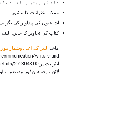
کام کو بہتر بنانے کے لئ
ممکنہ عنوانات کا مشورہ
اشاعتوں کی پیداوار کی نگرانی
کتاب کی تجاویز کا جائزہ لینے 
ماخذ:
لیبر کے اعدادوشمار بیورو
/ooh/media-and-communication/writers-and
انٹرنیٹ پر http://online.onetcenter.org/link/details/27-3043.00 پر روزگار اور ٹریننگ ایڈمنسٹریشن، امریکی لیبر،
لائن
،
مصنفین اور مصنفین
، اور انٹرنیٹ پر 41.00