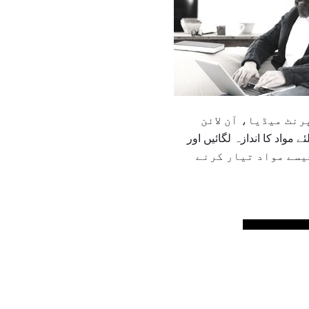
نٹ میڈیا، آن لائن
 مواد کا اندازہ لگائیں اور
یسے مواد تیار کرنے