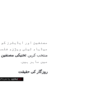
مصنفین اور ایڈیٹرز کو ت
میڈیا، ٹیلی ویژن، فلموں
منتخب کریں.
تخنیکی مصنفین
ک
میں ماہر ہیں.
روزگار کی حقیقت