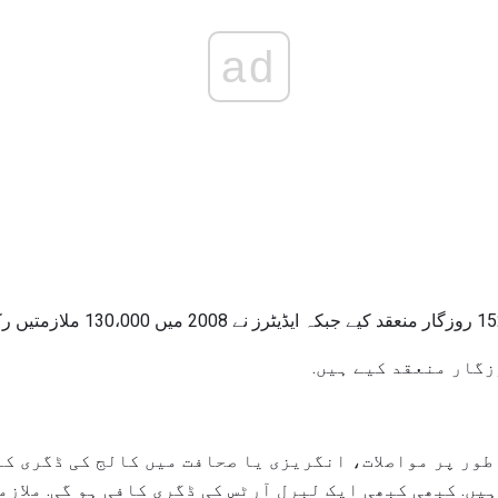
ad
 طور پر مواصلات، انگریزی یا صحافت میں کالج کی ڈگری ک
یں. کبھی کبھی ایک لبرل آرٹس کی ڈگری کافی ہو گی. ملازم