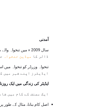
آمدنی
ڈالر کا
میڈین تنخواہ
حا
ایڈیٹرز اپنے شہر میں کم
ایڈیٹر کی زندگی میں ایک روزن
ایک مصنف کے کام میں شام
اصل کام بنانا، مثال کے طور پر