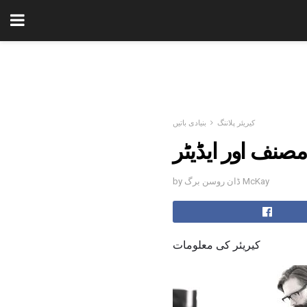
کیریئر پلاننگ
بنیادی باتیں
مصنف اور ایڈیٹر
by ڈان روسن برگ McKay
کیریئر کی معلومات