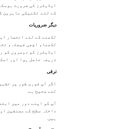
ایڈیٹرز کی ضرورت ہوسکتی
کے لئے. تکنیکی ماہرین کے
دیگر ضروریات
لکھنے کے لئے انحصار ایس
لکھنا، اچھی فیصلہ، تخ
ایڈیٹرز کو دوسروں کو رہ
ذریعہ حاصل ہوا اور اسکو
ترقی
اگر آپ فوری طور پر تشہی
لئے صحیح ہے.
آپ کو اپنے دور میں ابتد
داخلہ سطح کے مصنفین او
ہیں.