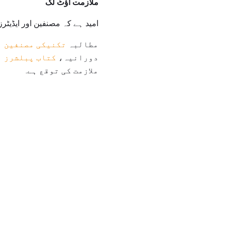
ملازمت آؤٹ لک
امید ہے کہ مصنفین اور ایڈیٹرز کے روزگار 2018 کے ذریعے تمام کاروباری اداروں کے لئے
مطالبہ
تکنیکی مصنفین
ا
دورانیہ،
کتاب پبلشرز
ا
ملازمت کی توقع ہے.