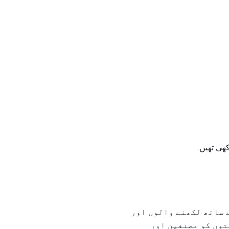
ے ساتھ لکھنے والوں اور
توں کو مصنفین اور