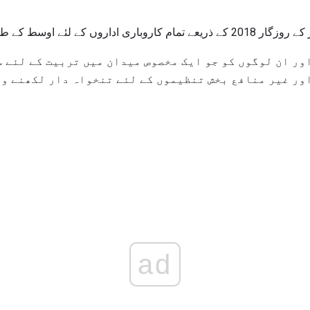
 اوسط کے طور پر تیزی سے بڑھے گی.
ور ان لوگوں کو جو ایک مخصوص میدان میں تربیت کے لئے س
ور غیر منافع بخش تنظیموں کے لئے تنخواہ دار لکھنے وا
ad