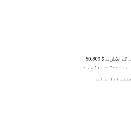
سال 2009 ء میں تنخواہ والے مصنفین اور مصنفین کے لئے میڈین سالانہ آمدنی $ 53،900 تھی. سالگرہ کے ایڈیٹر نے $ 50،800
 بہت مختلف ہوتی ہے.
نے کیلئے کہ آپ کتنے ادارے اور