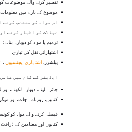
تفسیر کرنے والے موضوعات کو 
موضوع کے بارے میں معلومات 
اس مواد کو منتخب کرنے او
خیالات کو اظہار کرنے او
ترمیم یا مواد کو دوبارہ بنانے؛
اشتھاراتی نقل کی تیاری
پبلشرز،
اشتہاری ایجنسیوں
،
ع
ایڈیٹر کے کام میں شامل 
جائزہ لینے، دوبارہ لکھنے، اور 
کتابیں، روزنامہ جات، اور میگ
فیصلہ کرنے والے مواد کو کونس
کتابوں اور مضامین کے ڈرافٹ کا