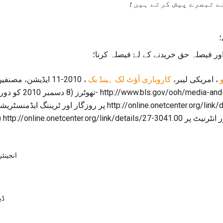
ے تبصرے پیش کرتے ہیں؛
؛
اور فیصلہ حق خریدنے کے لۓ فیصلہ کرنا؛
، امریکی لیبر،
کاروباری آؤٹ لک ہینڈ بک
، 2010-11 ایڈیشن، م
http://www.bls.gov -تھوٹرز (8 دسمبر 2010 کو دورہ).
http://online.onetcenter.org/link/details/27-30 (دسمبر 8، 2010 کو دورہ).
انجینئر
ڈی