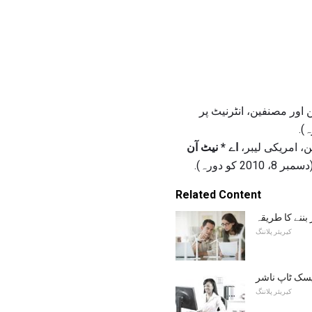
صنفین اور مصنفین، انٹرنیٹ پر
اے * نیٹ آن
Related Content
 بننے کا طریقہ
کیریئر پلاننگ
سک ٹاپ ناشر
کیریئر پلاننگ