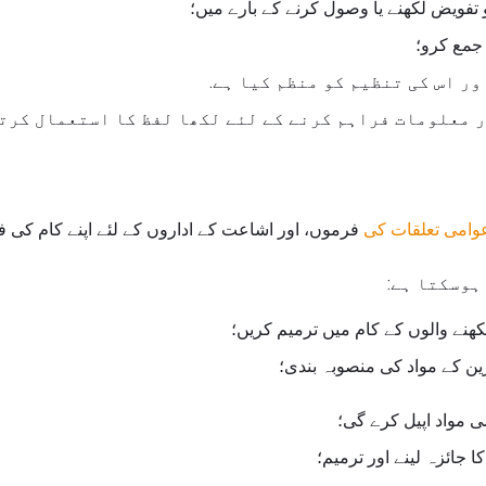
تفویض لکھنے یا وصول کرنے کے بارے میں؛
جمع کرو؛
ر اس کی تنظیم کو منظم کیا ہے.
ر معلومات فراہم کرنے کے لئے لکھا لفظ کا استعمال کرت
وامی تعلقات کی
فرموں، اور اشاعت کے اداروں کے لئے اپنے کام کی 
ہوسکتا ہے:
لکھنے والوں کے کام میں ترمیم کریں؛
زین کے مواد کی منصوبہ بندی؛
ی مواد اپیل کرے گی؛
 جائزہ لینے اور ترمیم؛