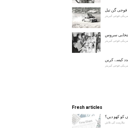
 فوجی گن تیل
مریکی فوجی کیریئر
نتخابی سروس
مریکی فوجی کیریئر
د کیسے کریں
مریکی فوجی کیریئر
Fresh articles
ں کو کھو دیں؟
ملازمت کی تلاش