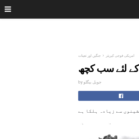
امریکی فوجی کیریئر
جنگیں اور تعینات
 کے لئے سب کچھ
by جویل بیگلو
شینوں سے زیادہ ہلکا ہے