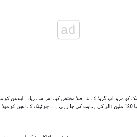
ad
 ابرامس ٹینک کو مزید اپ گریڈ کے لئے فنڈ مختص کیا، اس سے زیادہ ایندھن کو
طاقت کو نافذ کرنے کے لۓ تقریبا 120 ملین ڈالر کی ہدایت کی جا رہی ہے، جو ٹینک کے ان