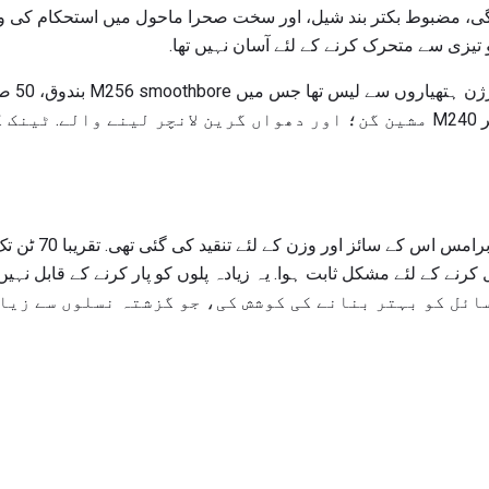
ی، مضبوط بکتر بند شیل، اور سخت صحرا ماحول میں استحکام کی وج
 تیزی سے متحرک کرنے کے لئے آسان نہیں تھا.
شامل ہے؛ 7.62 ملی میٹر میٹر M240 مشین گن؛ اور دھواں گرین لانچر لینے و
اس کی کامیابیوں کے ب
نے کے لئے مشکل ثابت ہوا. یہ زیادہ پلوں کو پار کرنے کے قابل نہیں 
ن مسائل کو بہتر بنانے کی کوشش کی، جو گزشتہ نسلوں سے زی