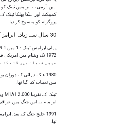
پروگرام کو منسوخ کر دیا.
30 سال سے زیادہ ابرامز کے ارتقاء
فوجی خدمات میں لائے گئے ہیں - M1A1 ا
میں تعینات کیا گیا تھا.
ٹین
ابرامام نے اس جنگ میں عراقی
تھا.