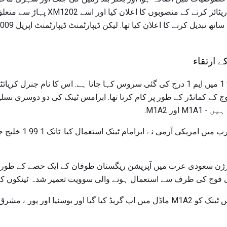
ہیں. آرمی نے ابرامس ٹینک کو ریٹائر کرنے کے 
ور M1A2.
1980 ء کے دہائی کے دوران
ک کے تقریبا 2،000 M1A1 ورژن سعودی عرب میں آپریشن ریگستان طوفان کے ایک حصے کے 
 فوج کی طرف سے استعمال ہونے والی سوویت تعمیر شدہ ٹینکوں کے مق
1991 خلیج جنگ کے بعد، ابرامس ٹینک کو M1A2 ماڈل میں اپ گریڈ کیا گیا اور بوسنی