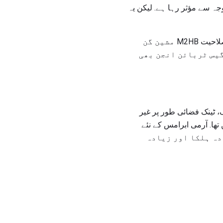
ہ سے مؤثر رہا ہے. لیکن یہ
ٹینک کا سب سے حالیہ پچھلا ورژن ہتھیاروں سے لیس تھا جس میں M256 smoothbore بندوق، 50 صلاحیت M2HB مشین گن
الے. ٹینک گیس ٹربائن انجن بھی
اوجود، ابرامس اس کے سائز اور وزن کے لئے تنقید کی گئی تھی. تقریبا 70 ٹن تک، ٹینک فضائی طور پر غیر
تھا. آرمی ابرامس کے نئے
ادہ ہلکا اور زیادہ