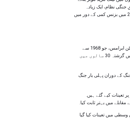
منصوبوں کا اعلان کیا اور اسے XM1202 پہاڑ سے متعلق جنگی نظام، ایک زیادہ
کمپیکٹ اور ہلکا پھلکا ٹینک کے ساتھ تبدیل کرنے کا اعلان کیا تھا. لیکن ڈیپارٹمنٹ ڈیپارٹمنٹ اپریل 2009 میں بزنس کمی کے دور میں
پہلی ابرامس ٹینک - 1 میں 1 9 1 میں ایم 1 درج کی گئی سروس کہا جاتا ہے. اس کا نام جنرل کریائٹٹن ابرامس، جو 1968 سے
1972 تک ويتنام میں امریکی فوج کے کمانڈر کے طور پر کام کرتا تھا. ابرامس ٹینک کی دو دوسری نسلیں گزشتہ 30 سالوں میں
 یورپ میں امریکی آرمی نے ابرامام ٹینک استعمال کیا. ٹانک 1 99 1 خلیج جنگ کے دوران پہلی بار جنگ
طور پر تعینات کیے گئے ہیں.
ابلے میں بہتر ثابت کیا.
ا اور پورے مشرق وسطی میں تعینات کیا گیا