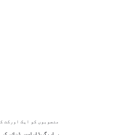
منصوبوں کو ایک اورکت کی
یہ اپ گریڈ ابرامس ڈیزائن کی 