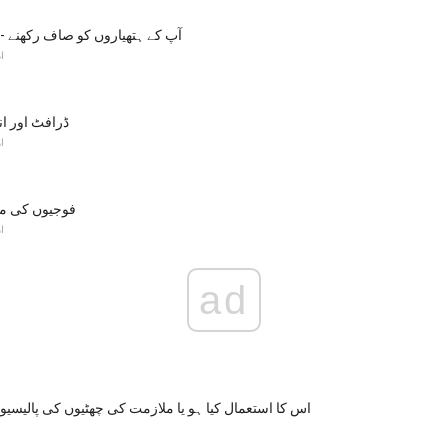
آپ کے ہتھیاروں کو صاف رکھنے -
ا
ڈرافٹ اور ا
ا
فوجیوں کی مد
ا
ad
اس کا استعمال کیا ہو یا ملازمت کی چھٹیوں کی پالیسیو