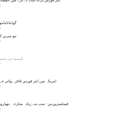
F-22 Raptor ایئر فورس لڑاکا جیٹ کے بارے میں حقیقت
ا
گوانتانامامو
ا
نیو میرین ک
ا
کیمیائی ہتھی
ا
امریکہ میں ایئر فورس فائٹر ہوائی جہ
ا
فیملمیترورس - سب سے زیادہ متنازعہ ہتھیارو
ا