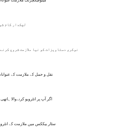
لچکدار کام شی
نوکری دستاویزات کو نیا ملازمت شروع کرنے 
نقل و حمل کے ملازمت کے عنوانات
اگر آپ پر انٹرویو کرنےوالا ہاتھی 
سٹار بیککس میں ملازمت کے انٹرویو 