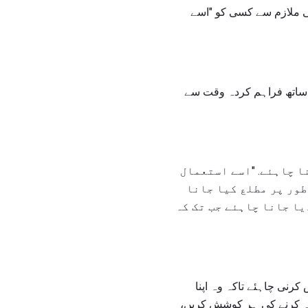
ی ملازم سے کسی کو "اسے
 ساتھ فراہم کردہ وقت سے
ا چاہئے. "اسے استعمال
طور پر مطلع کیا جانا
یا جانا چاہئے جب تک کہ
نی چاہئے تاکہ وہ اپنا
طہ کرنے کی ہر کوشش کریں،