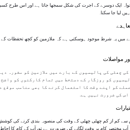
 تنخواہ ایک دوسرے کے اجرت کی شکل سمجھا جاتا ہے اور اس طرح کس
یں لیا جا سکتا.
عاہدے
اہدے میں یہ شرط موجود ہوسکتی ہے کہ ملازمین کو کچھ تحفظات کے
ور مواصلات
 کی چھٹی کی پالیسیوں کے بارے میں ملازمین کو مشورہ دین
لیسیوں کو روزگار کے دستخط میں تمام کارکنوں کو واضح 
عملے کو اپنے وقت کا استعمال کرنے کا بھی مناسب موقع د
اس کی ضرورت نہیں ہے.
یارات
ے کم از کم چھٹی چھٹی کے وقت کی منصوبہ بندی کرنے کی کوشش کر
 آپ مختصر کام پر وقت لگانے کی ضرورت ہے تو، آپ کے کام کا احا