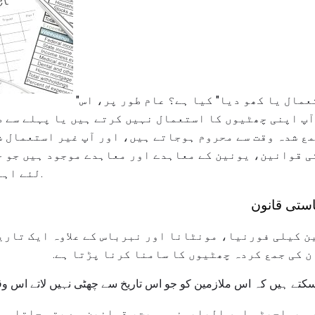
"چھٹی کی پالیسی کا استعمال یا کھو دیا" کیا ہے؟ عام طور پر، اس
آپ اپنی چھٹیوں کا استعمال نہیں کرتے ہیں یا پہلے سے ط
مع شدہ وقت سے محروم ہوجاتے ہیں، اور آپ غیر استعمال ش
ی قوانین، یونین کے معاہدے اور معاہدے موجود ہیں جو ج
لئے اہلیت کو منظم کر سکتی ہیں.
استی قانون
ن کیلی فورنیا، مونٹانا اور نبرباس کے علاوہ ایک تاریخ
ن کی جمع کردہ چھٹیوں کا سامنا کرنا پڑتا ہے.
کتے ہیں کہ اس ملازمین کو جو اس تاریخ سے چھٹی نہیں لاتے اس وق
میساچیٹس اور الیلیونس سمیت، قوانین سے پتہ چلتا ہے 