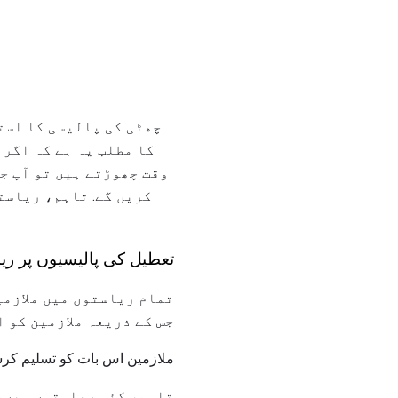
کا مطلب یہ ہے کہ اگر 
وقت چھوڑتے ہیں تو آپ ج
کریں گے. تاہم، ریاست
تعطیل کی پالیسیوں پر ری
تمام ریاستوں میں ملازمی
جس کے ذریعہ ملازمین کو ا
ملازمین اس بات کو تسلیم کرس
تاہم، کئی ریاستوں میں، 