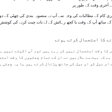
ئے آخری وقت کے طور پر.
ی کام کے مطالبات کی وجہ سے آپ نے منصوبہ بندی کی چھٹی کے د
ر کے ساتھ آپ کے وقت یا کچھ رہائش کے لۓ بات چیت کرنے کی کوشش ک
نے کا استعمال کرتے ہوئے
 کا وقت استعمال نہیں کر رہے ہیں تو، آپ اکیلے نہیں ہ
ہے کہ بہت سے ملازمین نے ان کے تمام چھٹیوں کا وقت است
ای میل کو ای میل کی جانچ پڑتال کرتے ہیں یا وہ چھٹی پ