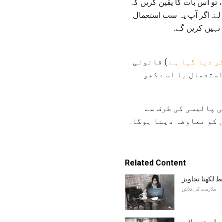
تو اس بات کا یقین کریں کہ
لۓ. اگر آپ یہ سب استعمال
نہیں کریں گے.
ر دیا گیا ہے
) قانونی
استعمال یا اسے کھو
 پالیسی کی طرف سے
 کو معاوضہ دینا ہوگا.
Related Content
ملازمت کی تلاش
 اور تفصیلات