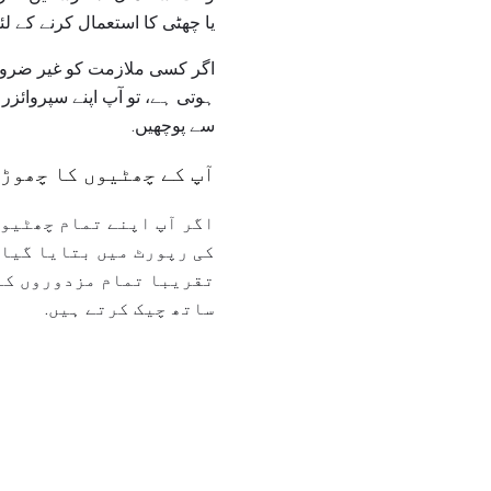
یا چھٹی کا استعمال کرنے کے ل
اگر کسی ملازمت کو غیر ضرور
ہوتی ہے، تو آپ اپنے سپروائز
سے پوچھیں.
آپ کے چھٹیوں کا چھوڑ
اگر آپ اپنے تمام چھٹیوں
کی رپورٹ میں بتایا گیا 
تقریبا تمام مزدوروں کے 
ساتھ چیک کرتے ہیں.