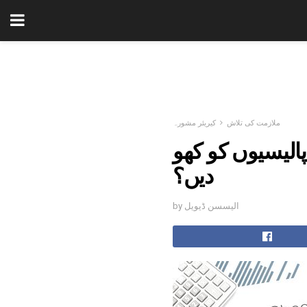
ملازمت کی تلاش
کیریئر مشورہ
الیسیوں کو کھو
دیں؟
by الیسسن ڈیویل