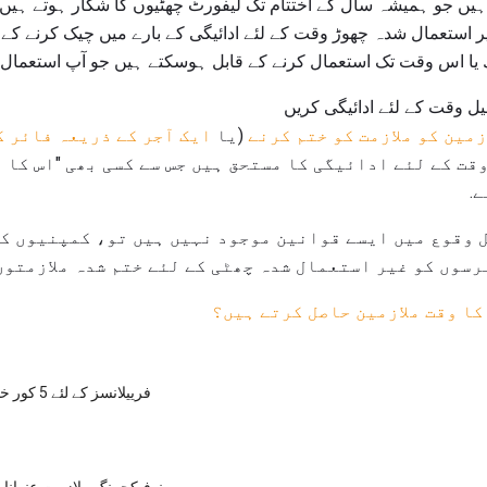
ہیں جو ہمیشہ سال کے اختتام تک لیفورٹ چھٹیوں کا شکار ہوتے ہیں، 
ر استعمال شدہ چھوڑ وقت کے لئے ادائیگی کے بارے میں چیک کرنے کے 
 یا اس وقت تک استعمال کرنے کے قابل ہوسکتے ہیں جو آپ استعمال 
یل وقت کے لئے ادائیگی کریں
زمین کو ملازمت کو ختم کرنے
(یا
ایک آجر کے ذریعہ فائر ک
وقت کے لئے ادائیگی کا مستحق ہیں جس سے کسی بھی "اس کا 
.
ل وقوع میں ایسے قوانین موجود نہیں ہیں تو، کمپنیوں کی
رسوں کو غیر استعمال شدہ چھٹی کے لئے ختم شدہ ملازمتوں
کا وقت ملازمین حاصل کرتے ہیں؟
فرییلانسز کے لئے 5 کور خط لکھنا تجاویز
مینوفیکچرنگ ملازمت عنوانات