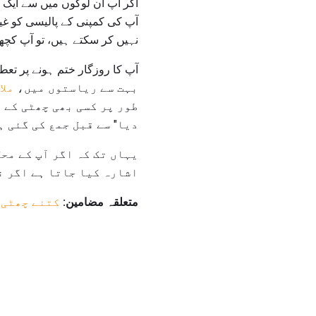
اگر آپ ان لوگوں میں سے ایک 
آپ کی کمپنی کے پالیسی کو غی
نہیں کر سکتے ہیں، تو آپ کچھ
آپ کا روزگار ختم ہونے پر تعط
بہت سے ریاستوں میں،
ملا
طور پر کسی بھی چھٹی کے 
دیا" سے قبل جمع کی گئی ہے
یہاں تک کہ اگر آپ کے مح
اشارہ کیا جاتا ہے اگر ن
متعلقہ مضامین:
کتنے چھٹی 