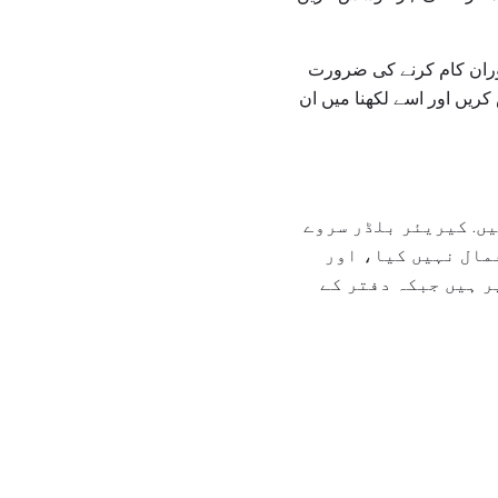
وران کام کرنے کی ضرورت
ریں اور اسے لکھنا میں ان
یں. کیریئر بلڈر سروے
عمال نہیں کیا، اور
ر ہیں جبکہ دفتر کے