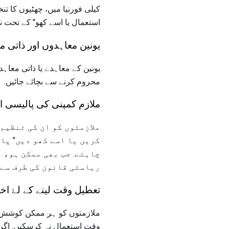
کیلی فورنیا میں، چھٹیوں کا
استعمال یا اسے کھو" کے تحت نہ
یونین معاہدوں اور ذاتی م
یونین کے معاہدے یا ذاتی مع
محروم کرنے سے بچائے جائیں.
ملازم کمپنی کی پالیسی ا
ملازمتوں کو ان کی تنظیم
کریں یا اسے کھو دیں" پا
چاہئے. جب بھی ممکن ہو، 
ریاستی قانون کی طرف سے 
تعطیل وقت لینے کے لۓ اخت
ملازمتوں کو ہر ممکن کوشش س
وقت استعمال نہ کرسکیں. اگر