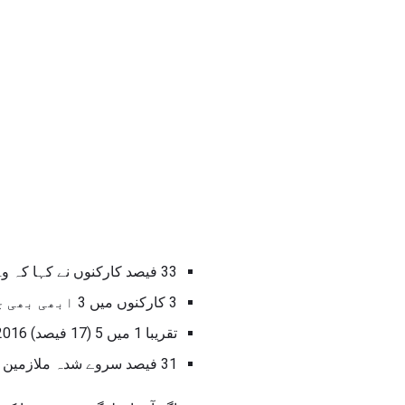
33 فیصد کارکنوں نے کہا کہ وہ اس سال چھٹی نہیں لیں گے، پچھلے سال 35 فیصد سے کم
3 کارکنوں میں 3 ابھی بھی چھٹیوں کے دوران کام کے ساتھ منسلک رہتی ہے
تقریبا 1 میں 5 (17 فیصد) 2016 میں غیر معمولی چھٹی کے دن چھوڑ گئے ہیں
31 فیصد سروے شدہ ملازمین کام کے ای میل کی جانچ پڑتال کرتے ہیں اور 18 فیصد کام کے ساتھ چیک کرتے ہیں