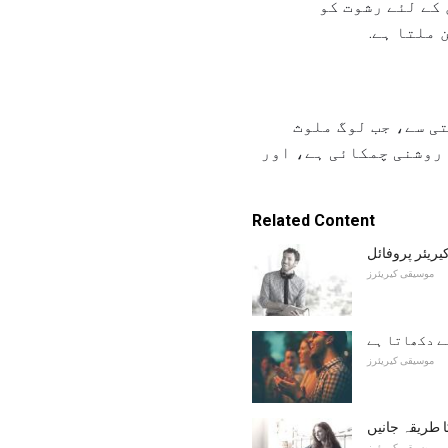
 کے لئے رشوت کو
ملتا ہے.
تی سے، جب لوگ ملوث
 روشنی چمکائی ہے، اور
Related Content
ریئر پروفائل
موسیقی کیریئرز
موسیقی کیریئرز
 طریقہ جانیں
موسیقی کیریئرز