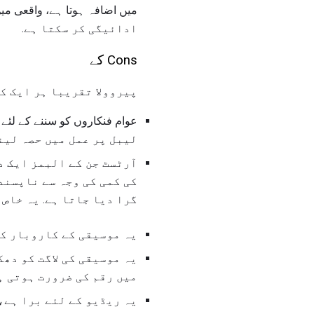
ادائیگی کر سکتا ہے.
Cons کے
پیروولا تقریبا ہر ایک کو
لیبل پر عمل میں حصہ لین
آرٹسٹ جن کے البمز ایک د
کی کمی کی وجہ سے ناپسند
گرا دیا جاتا ہے. یہ خاص
یہ موسیقی کے کاروبار کے
یہ موسیقی کی لاگت کو دھ
میں رقم کی ضرورت ہوتی ہ
یہ ریڈیو کے لئے برا ہے،