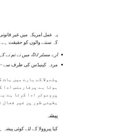
یہ عمل امریکہ میں غیر قانونی
کہ سننے والوں کو حقیقت ہے. کئ
ارے مسٹر DJ، میں نے تم نے کہا ہم نے ایک سودا تھا
مردہ کینیڈس کی طرف سے -
پلےولا کے بارے میں بات ک
ہوتا ہے. پرفارمنس ادا ک
پروموٹر ادا کرتا ہے. یہ
یقینی طور پر غیر فعال ن
پیشہ
کیا پیروولا کے لئے کوئی پیش