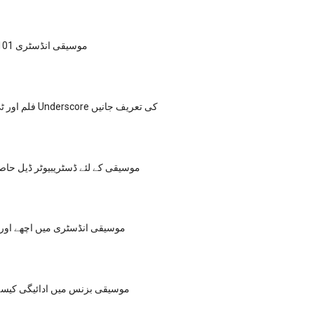
موسیقی انڈسٹری 101: ریڈیو بیسس
فلم اور ٹی وی میں ایک Underscore کی تعریف جانیں
موسیقی کے لئے ڈسٹریبیوٹر ڈیل حاصل
موسیقی انڈسٹری میں اچھے اور 
موسیقی بزنس میں ادائیگی کیسے