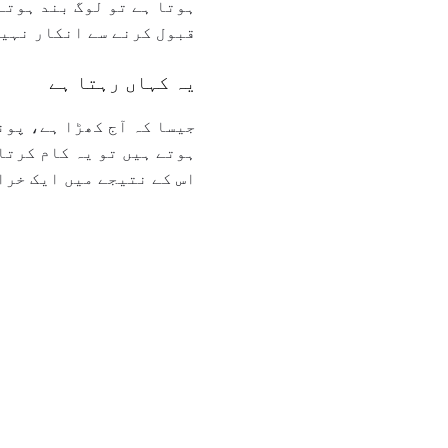
ہوتا ہے تو لوگ بند ہوتے
قبول کرنے سے انکار نہیں
یہ کہاں رہتا ہے
جیسا کہ آج کھڑا ہے، پون
ہوتے ہیں تو یہ کام کرتا
اس کے نتیجے میں ایک خراب