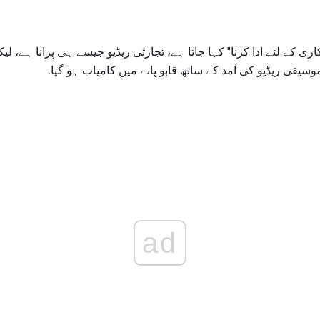
کاری کے لئے ادا کرنا" کہا جاتا ہے، تجارتی ریڈیو جیسے ہی پرانا ہے، ل
یقی ریڈیو کی آمد کے ساتھ قابو پانے میں کامیاب ہو گیا.
ad