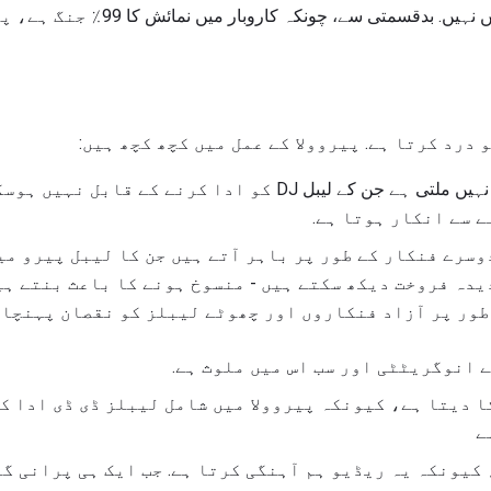
میں اضافہ ہوتا ہے، واقعی میں نہیں. ب
 درد کرتا ہے. پیروولا کے عمل میں کچھ کچھ ہیں:
عوام فنکاروں کو سننے کے لئے نہیں ملتی ہے جن کے لیبل DJ کو ادا کر
ے سے انکار ہوتا ہے.
وسرے فنکار کے طور پر باہر آتے ہیں جن کا لیبل پیرو می
یدہ فروخت دیکھ سکتے ہیں - منسوخ ہونے کا باعث بنتے ہی
 طور پر آزاد فنکاروں اور چھوٹے لیبلز کو نقصان پہنچا 
 انوگریٹٹی اور سب اس میں ملوث ہے.
کا دیتا ہے، کیونکہ پیروولا میں شامل لیبلز ڈی ڈی ادا ک
ے
 کیونکہ یہ ریڈیو ہم آہنگی کرتا ہے. جب ایک ہی پرانی گ