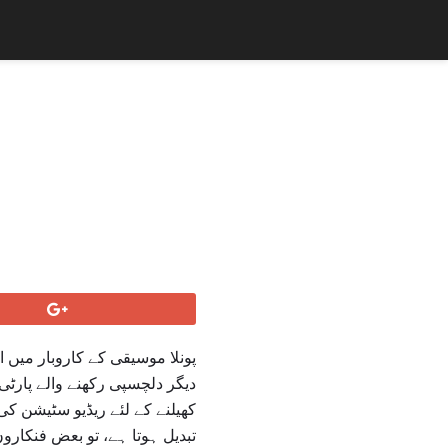
پونلا موسیقی کے کاروبار میں ا
دیگر دلچسپی رکھنے والے پارٹی 
کھیلنے کے لئے ریڈیو سٹیشن کی
تبدیل ہوتا ہے، تو بعض فنکارو