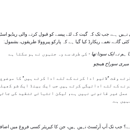
 نہیں ہے، جب تک کہ گیت کے لئے پیسے کو قبول کرنے والی ریڈیو اسٹی
ی گانے، نغمے ریکارڈ کیا گیا ہے کہ پارکو پیروولا طریقوں، بشمول:
- کی طرف سے وہ جنہوں نے ہو سکتا ہے
میری سوراخ ھیںچو
رتے وقت "لائیو ادا کرنے کے لئے ادا کرتے ہیں" کا موضو
رنے کے لئے ادائیگی کرتے ہیں جب ایک بینڈ ایک شو کھیلن
 عمل غیر قانونی نہیں ہے، لیکن انتہائی تنقید کی جاتی 
ہیں ہے.
ہ ہے؟ جب تک آپ آرٹسٹ نہیں ہیں، جن کا کیریئر کسی فروغ میں اضافہ