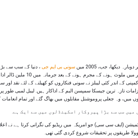
رہ دیکھا، جب، 2005 میں
سونی بی ایم جی
، دنیا کے سب سے بڑے 
یارک کی ریاست کے بعد پیروکار میں ملوث 
نی کے اندر کئی لیبلز نے سونی فنکاروں کو کھیلنے کے لئے نقد اور سا
لزامات تازہ ترین جیسکا سمپسن البم کے اداکار ہیں. لیبل لمبی طور پ
ں میں، وہ جعلی پروموشنل مقابلوں میں بھاگ گئے اور تمام انعامات کو
میں سب سے بڑا پیروکار اسکینڈلوں میں سے ایک ہے.
ن کمیشن (ایف سی سی) جو امریکہ میں ریڈیو کی نگرانی کرتا ہے نے اعل
وولا طریقوں پر تحقیقات شروع کردی گئی تھی.