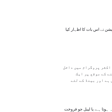
شن نے اس بات کا اظہار کیا
ع اکثر پروگرام میں داخل
ے کے موقع پر ایک
ہے اور بینڈ کے لئے
 ہوتا ہے، یا لیبل جو فروخت