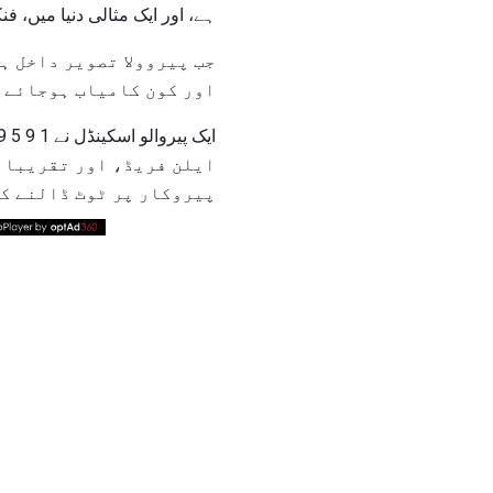
ہے، اور ایک مثالی دنیا میں، ف
جب پیروولا تصویر داخل ہ
اور کون کامیاب ہوجائے گ
ایلن فریڈ، اور تقریبا ت
پیروکار پر ٹوٹ ڈالنے کی