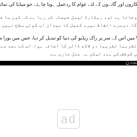
نکاروں اور گانےوں کے لئے عوام کا ردعمل ہونا چاہئے جو میڈیا کی نم
وجاتا ہے تو، ریکارڈ لیبل فیصلہ کر رہا ہے کہ کون سا 
ا. دوسرے الفاظ میں، کھیل کا میدان اب کوئی سطح نہیں ہ
قریبا تقریبا دو لاکھ ڈالر کا اضافہ ہوا. اس کے بعد سے
 کوشش کی ہے، لیکن یہ عمل جاری ہے.
ad