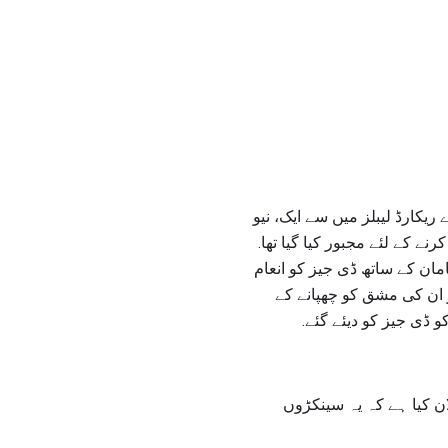
ریکارڈ لیبلز میں سے ایک، نیو
ہونے کے مجرم ہونے کے بعد جرمانہ میں 10 ملین ڈالر ادا کرنے کے لئے مجبور کیا گیا تھا.
مان کے ساتھ ڈی جیز کو انعام
ر ان کی مشق کو چھپانے کے
 ڈی جیز کو دیئے گئے.
ان کیا ہے کہ یہ سینکڑوں