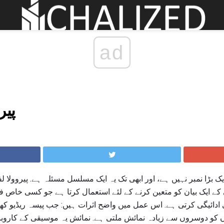
ad
پیر
یک بڑا نمبر نہیں ہے، اور ابھی تک یہ ایک مسلسل مسئلہ ہے. پیروولا لف
کے ایک بیان کو متعین کرنے کے لئے استعمال کرتا ہے جو کسی خاص فنکا
 ادائیگی کرتی ہے. اس عمل میں واضح اثرات ہیں: جب پیسہ ریڈیو کھی
ں کو دوسروں سے زیادہ نمائش ملتی ہے. نمائش یہ موسیقی کے کاروبار م