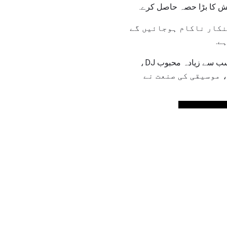
ائش کا بڑا حصہ حاصل کرے.
فنکار ناکام ہوجائیں گے
ے.
ایک پیروالو اسکینڈل نے 1 9 5 9 میں اس کے سر پر راک ریڈیو کی دنیا کو تبدیل کر دیا، جس میں یورا سب سے زیادہ محبوب DJ،
، موسیقی کی صنعت نے