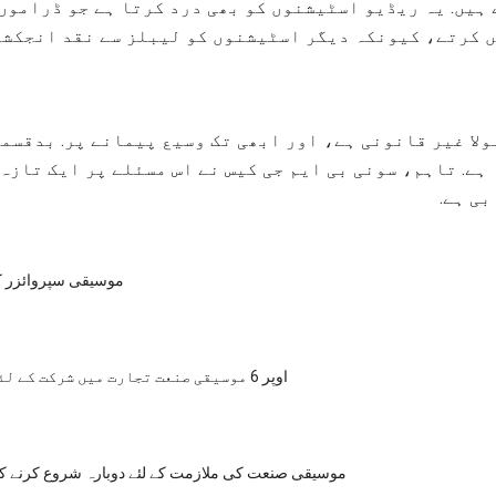
 ہیں. یہ ریڈیو اسٹیشنوں کو بھی درد کرتا ہے جو ڈراموں
 کرتے، کیونکہ دیگر اسٹیشنوں کو لیبلز سے نقد انجکشن 
ولا غیر قانونی ہے، اور ابھی تک وسیع پیمانے پر. بدقسم
 ہے. تاہم، سونی بی ایم جی کیس نے اس مسئلے پر ایک تازہ
ی ہے.
موسیقی سپروائزر کی
اوپر 6 موسیقی صنعت تجارت میں شرکت کے لئے دکھاتا ہے
موسیقی صنعت کی ملازمت کے لئے دوبارہ شروع کرنے کا