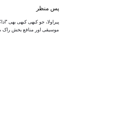
پس منظر
پیراولا، جو کبھی کبھی بھی "ادا
موسیقی اور منافع بخش راک موس