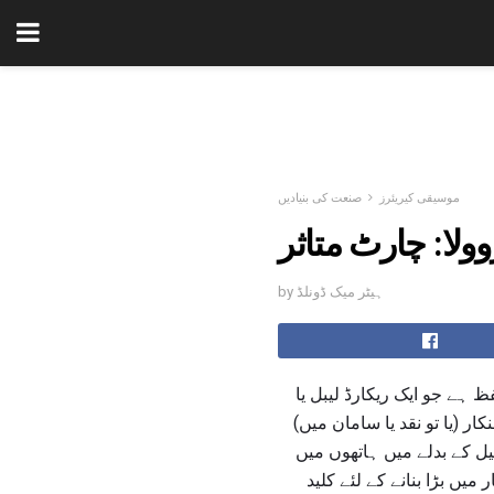
موسیقی کیریئرز
صنعت کی بنیادیں
وولا: چارٹ متاثر
by ہیٹر میک ڈونلڈ
ظ ہے جو ایک ریکارڈ لیبل یا
ر (یا تو نقد یا سامان میں)
ل کے بدلے میں ہاتھوں میں
یں بڑا بنانے کے لئے کلید