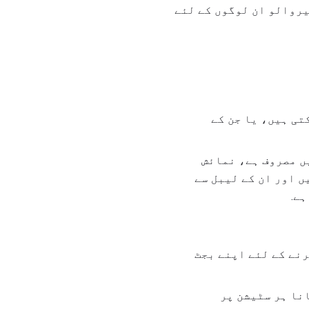
دقسمتی سے، چونکہ کاروبار میں نمائش کا 99٪ جنگ ہے، پیروالو ان لوگوں کے لئے
نے کے قابل نہیں ہوسکتی ہیں، یا جن کے
ں مصروف ہے، نمائش
ں اور ان کے لیبل سے
ہے.
رنے کے لئے اپنے بجٹ
انا ہر سٹیشن پر