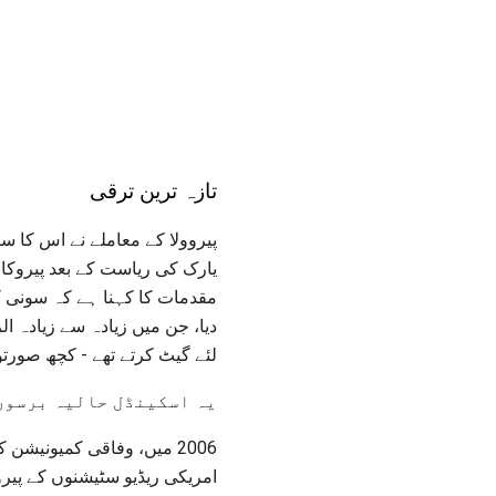
تازہ ترین ترقی
پیروولا کے معاملے نے اس کا سر دوبا
مقدمات کا کہنا ہے کہ سونی کمپ
دیا، جن میں زیادہ سے زیادہ ا
لئے گیٹ کرتے تھے - کچھ صورتو
یہ اسکینڈل حالیہ برسوں 
2006 میں، وفاقی کمیونیش
امریکی ریڈیو سٹیشنوں کے پیر