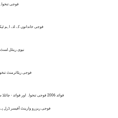
فوجی تنخواہ 
فوجی خاندانوں کے لئے اہم ٹی
نیوی رینٹل لسٹ
فوجی ریٹائرمنٹ تنخو
فوائد 2006 فوجی تنخواہ اور فوائد - چائلڈ سپورٹ الاؤنس
2015 فوجی ریزرو وارینٹ آفیسر ڈرل پ