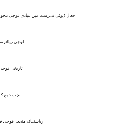
فعال ڈیوٹی فہرست میں بنیادی فوجی تنخواہ چ
4 فوجی ریٹائر
تاریخی فوجی 
بچت جمع کرن
ریاستہائے متحدہ فوجی فو