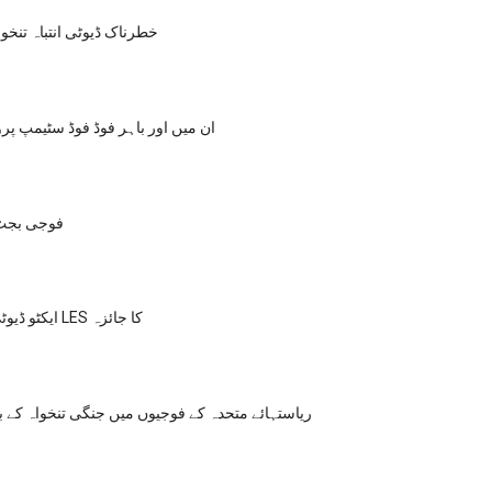
خطرناک ڈیوٹی انتباہ تنخوا
ان میں اور باہر فوڈ فوڈ سٹیمپ پر
فوجی بجٹ پ
ایکٹو ڈیوٹی کے لئے آپ کا LES کا جائزہ
ریاستہائے متحدہ کے فوجیوں میں جنگی تنخواہ کے ب