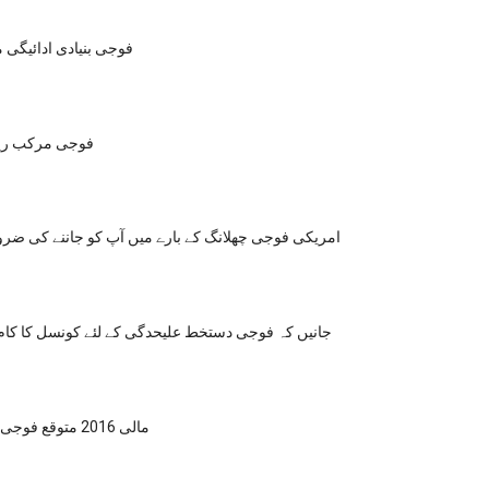
2015 فوجی بنیادی ادائیگی
فوجی مرکب ریٹ
امریکی فوجی چھلانگ کے بارے میں آپ کو جاننے کی ض
جانیں کہ فوجی دستخط علیحدگی کے لئے کونسل کا کام 
مالی 2016 متوقع فوجی ادائیگی چارٹ