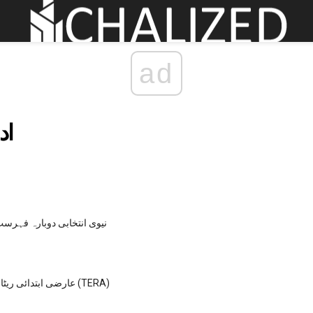
ad
اد
نیوی انتخابی دوبارہ فہرست 
عارضی ابتدائی ریٹائرمنٹ اتھارٹی (TERA)