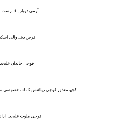
آرمی دوبارہ فہرست ا
قرض دینے والی اسک
فوجی خاندان علیحد
2003 - کچھ معذور فوجی ریٹائٹس کے لئے خصوصی 
فوجی ملوث علیحدہ ادائ