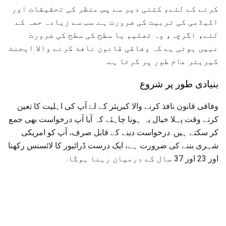
کرنے کے لئے، کتنی دیر سے پس منظر کی تحقیقات اور
اکیڈمی کی تربیت کی ضرورت ہے. سب سے زیادہ حصہ کے
لئے، اگرچہ، وہ تعلیم یا سطح کی سطح کی ضرورت
نہیں ہوتی ہے کہ وفاقی قانون نافذ کرنے والا ایجنٹ
کیریئر عام طور پر کرتا ہے.
بنیادی طور پر شروع
وفاقی قانون نافذ کرنے والا کیریئر کے لۓ آپ کی اہلیت کا تعین
کرتے وقت پہلا خیال یہ ہونا چاہئے کہ آیا آپ درخواست بھی جمع
کر سکتے ہیں. درخواست دینے کے قابل صرف، آپ کو امریکی
شہری بننے کی ضرورت ہے، ایک درست ڈرائیور کا لائسنس رکھنا
اور 23 اور 37 سال کے درمیان رہنا ہوگا.