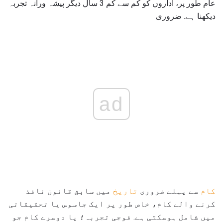
عام طور پر، اداروں کو کم سے کم 3 سال دیگر پیشہ ورانہ تجربہ
دیکھنا ہے. ضروری
ad
کام
سے پہلے ضروری
تاریخ
میں سابق قانون نافذ
کرنے والے کام، خاص طور پر ایک جاسوس یا تحقیقاتی
میں شامل ہوسکتی ہے. فوجی تجربہ؛ یا دوسرے کام جو