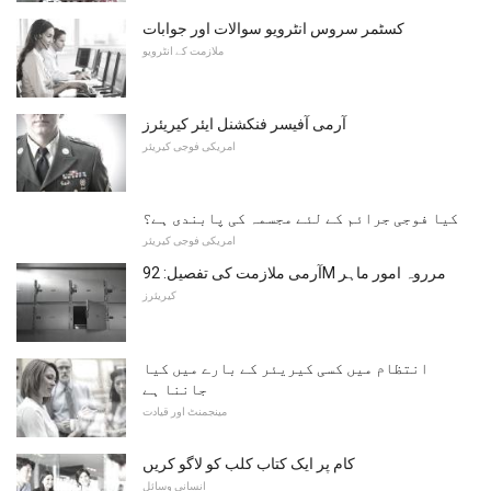
کسٹمر سروس انٹرویو سوالات اور جوابات
ملازمت کے انٹرویو
آرمی آفیسر فنکشنل ایئر کیریئرز
امریکی فوجی کیریئر
کیا فوجی جرائم کے لئے مجسمہ کی پابندی ہے؟
امریکی فوجی کیریئر
آرمی ملازمت کی تفصیل: 92M مرروہ امور ماہر
کیریئرز
انتظام میں کسی کیریئر کے بارے میں کیا
جاننا ہے
مینجمنٹ اور قیادت
کام پر ایک کتاب کلب کو لاگو کریں
انسانی وسائل