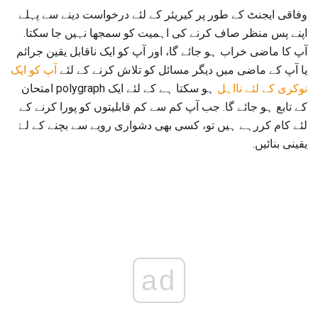
وفاقی ایجنٹ کے طور پر کیریئر کے لئے درخواست دینے سے پہلے
اپنے پس منظر صاف کرنے کی اہمیت کو سمجھا نہیں جا سکتا.
آپ کا ماضی خراب ہو جائے گا، اور آپ کو ایک ناقابل یقین جرائم
یا آپ کے ماضی میں دیگر مسائل کو تلاش کرنے کے لئے
آپ کو ایک
نوکری کے لئے نااہل
ہو سکتا ہے کے لئے ایک polygraph امتحان
کے تابع ہو جائے گا. جب آپ کم سے کم قابلیتوں کو پورا کرنے کے
لئے کام کررہے ہیں تو، کسی بھی دشواری رویے سے بچنے کے لۓ
یقینی بنائیں.
ad