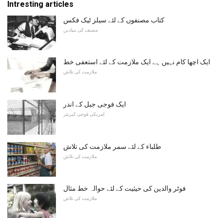
Intresting articles
کتاب مصنفوں کے لئے سیلز ٹیک فکس
مصنف کی بنیادیں
ایک اچھا کام نہیں ہے ایک ملازمت کے لئے استعفی خط
ملازمت کی تلاش
ایک فوجی جیل کے اندر
امریکی فوجی کیریئر
طلباء کے لئے سمر ملازمت کی تلاش
ملازمت کی تلاش
فوٹر والدین کی حیثیت کے لئے حوالہ خط مثال
ملازمت کی تلاش