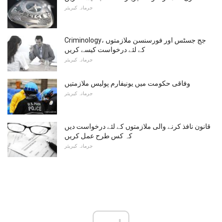
جرمانہ کیریئر
Criminology، جج جسٹس اور فورسنسن ملازمتوں
کے لئے درخواست کیسے کریں
جرمانہ کیریئر
وفاقی حکومت میں یونیفارم پولیس ملازمتیں
جرمانہ کیریئر
قانون نافذ کرنے والی ملازمتوں کے لئے درخواست دیں
کہ کس طرح عمل کریں
جرمانہ کیریئر