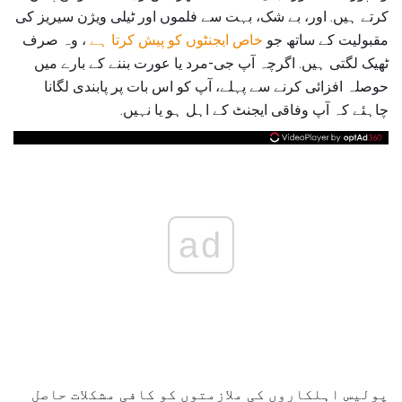
کرتے ہیں. اور، بے شک، بہت سے فلموں اور ٹیلی ویژن سیریز کی
مقبولیت کے ساتھ جو
خاص ایجنٹوں کو پیش کرتا ہے
، وہ صرف
ٹھیک لگتی ہیں. اگرچہ آپ جی-مرد یا عورت بننے کے بارے میں
حوصلہ افزائی کرنے سے پہلے، آپ کو اس بات پر پابندی لگانا
چاہئے کہ آپ وفاقی ایجنٹ کے اہل ہو یا نہیں.
ad
پولیس اہلکاروں کی ملازمتوں کو کافی مشکلات حاصل