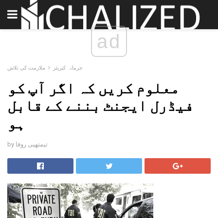
ad
جرمانہ کیریئر
ملازمت کی تلاش
معلوم کریں کہ اگر آپ کو
فیڈرل ایجنٹ بننے کے قابل
ہو
by تیمتھیی روفا