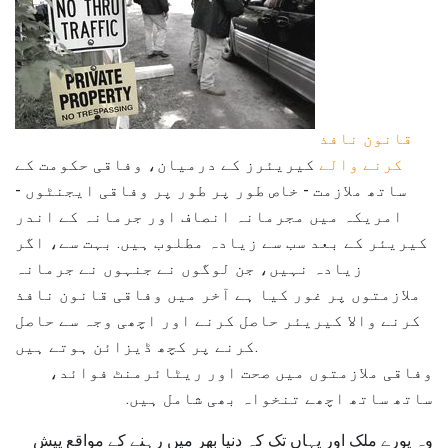
قانون نافذ
کرنے والے
کیریئرز کے درمیان، وفاقی حکومت کے
ساتھ ملازمت - خاص طور پر طور پر وفاقی ایجنٹوں -
امریکہ میں مجرمانہ انصاف اور جرمانہ کے اندر
کیریئر کے بعد سب سے زیادہ مطلوب ہیں. بہت سے، اگر
زیادہ نہیں، جن لوگوں نے جنہوں نے جرمانہ
ملازمتوں پر غور کیا ہے آخر میں وفاقی قانون نافذ
کرنے والا کیریئر حاصل کرنے اور اچھی وجہ سے حاصل
کرنے پر کچھ ڈیزائن ہوتے ہیں.
وفاقی ملازمتوں میں صحت اور ریٹائرمنٹ فوائد،
ساتھ ساتھ اچھے تنخواہ بھی شامل ہیں.
وہ پورے ملک اور یہاں تک کہ دنیا بھر میں رہنے کے مواقع پیش