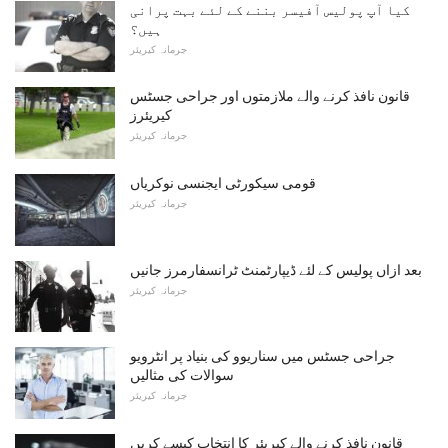
کیا آپ پولیس آفیسر بننے کے لئے بہت پرانی
ہیں؟
جرمانہ کیریئر
قانون نافذ کرنے والے ملازمتوں اور جراحی جسٹس
کیریئرز
جرمانہ کیریئر
قومی سیکورٹی ایجنسی نوکریاں
جرمانہ کیریئر
بعد ازاں پولیس کے لئے ڈیپارٹمنٹ ٹرانسفارمرز جانیں
جرمانہ کیریئر
جراحی جسٹس میں سناریوو کی بنیاد پر انٹرویو
سوالات کی مثالیں
جرمانہ کیریئر
قانون نافذ کرنے والے کیریئر کا انتخاب کیسے کریں