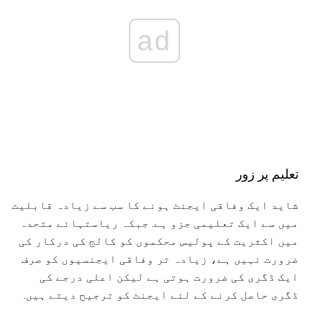
ad
تعلیم پر زور
شاید ایک وفاقی ایجنٹ ہونے کا سب سے زیادہ قابلیت
میں سے ایک تعلیمی جزو ہے. جبکہ ریاستہائے متحدہ
میں اکثریت کے پولیس محکموں کو کالج کی درکار کی
ضرورت نہیں ہے، زیادہ تر وفاقی ایجنسیوں کو صرف
ایک ڈگری کی ضرورت ہوتی ہے لیکن اعلی درجے کی
ڈگری حاصل کرنے کے لئے ایجنٹ کو ترجیح دیتے ہیں.