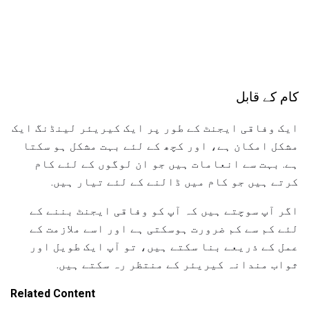
کام کے قابل
ایک وفاقی ایجنٹ کے طور پر ایک کیریئر لینڈنگ ایک
مشکل امکان ہے، اور کچھ کے لئے بہت مشکل ہو سکتا
ہے. بہت سے انعامات ہیں جو ان لوگوں کے لئے کام
کرتے ہیں جو کام میں ڈالنے کے لئے تیار ہیں.
اگر آپ سوچتے ہیں کہ آپ کو وفاقی ایجنٹ بننے کے
لئے کم سے کم ضرورت ہوسکتی ہے اور اسے ملازمت کے
عمل کے ذریعے بنا سکتے ہیں، تو آپ ایک طویل اور
ثواب مندانہ کیریئر کے منتظر رہ سکتے ہیں.
Related Content