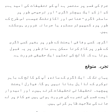
جرم کی قسم پر منحصر ہے آپ کو تحقیقات کی امید ہے،
کم از کم ایک بیچلر ڈگری - اور ترجیحی طور پر
ماسٹر ڈگری - فنانس اور اکاؤنٹنگ جیسے، اس طرح کے
طور پر، کمپیوٹر سسٹم، یا جرمانہ ضروری ہوسکتے
ہیں.
اگرچہ کسی وفاقی ایجنٹ کے طور پر بغیر کسی ڈگری
کے طور پر کام کرنا ممکن ہے، عام طور پر یہ قبول
ہوتا ہے کہ کالج کی تعلیم ایک حقیقی ضرورت ہے.
تجربہ متوقع
یہاں تک کہ ایک ڈگری کے ساتھ، آپ کو کالج کے باہر
نوکری کے لۓ اہل بنانا نہیں ہو گا. فیڈرل ایجنٹ
پیچیدہ تحقیقاتی تحقیقات کرتے ہیں، اور امیدوار
ایسے قسم کی تجربے کی ضرورت ہوتی ہیں جو کام پر لے
جانے کی صلاحیت ظاہر کرتی ہیں.