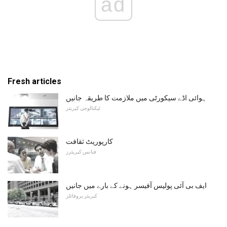
ad
Fresh articles
ہوائی اڈے سیکورٹی میں ملازمت کا طریقہ جانیں
ٹیکنالوجی کیریئر
کارپوریٹ ثقافت
فنانس کیریئرز
ایف بی آئی پولیس آفیسر ہونے کے بارے میں جانیں
کیریئر پروفائلز