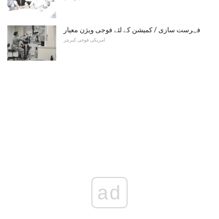
فہرست سازی / کمیشن کے لئے فوجی ویژن معیار
امریکی فوجی کیریئر
ad