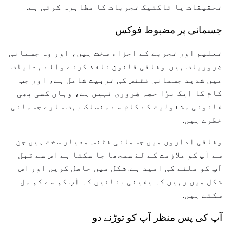
تحقیقات یا تاکتیک تجربات کا مظاہرہ کرتی ہے.
جسمانی پر مضبوط فوکس
تعلیم اور تجربے کے اجزاء سخت ہیں، اور وہ جسمانی
ضروریات ہیں. وفاقی قانون نافذ کرنے والے ہدایات
میں شدید جسمانی فٹنس کی تربیت شامل ہے، اور جب
کام کا ایک بڑا حصہ ضروری نہیں ہے، وہاں کسی بھی
قانونی مشغولیت کے کام سے منسلک بہت سارے جسمانی
خطرے ہیں.
وفاقی اداروں میں جسمانی فٹنس معیار سخت ہیں جن
سے آپ کو ملازمت کے لۓ سمجھا جا سکتا ہے اس سے قبل
آپ کو ملنے کی امید ہے. شکل میں حاصل کریں اور اس
شکل میں رہیں کہ یقینی بنائیں کہ آپ کم سے کم مل
سکتے ہیں.
آپ کی پس منظر آپ کو توڑنے دو