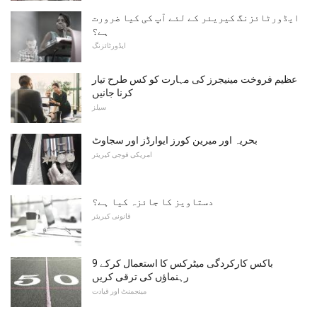
ایڈورٹائزنگ کیریئر کے لئے آپ کی کیا ضرورت
ہے؟
ایڈورٹائزنگ
عظیم فروخت مینیجرز کی مہارت کو کس طرح تیار
کرنا جانیں
سیلز
بحریہ اور میرین کورز ایوارڈز اور سجاوٹ
امریکی فوجی کیریئر
دستاویز کا جائزہ کیا ہے؟
قانونی کیریئر
9 باکس کارکردگی میٹرکس کا استعمال کرکے
رہنماؤں کی ترقی کریں
مینجمنٹ اور قیادت