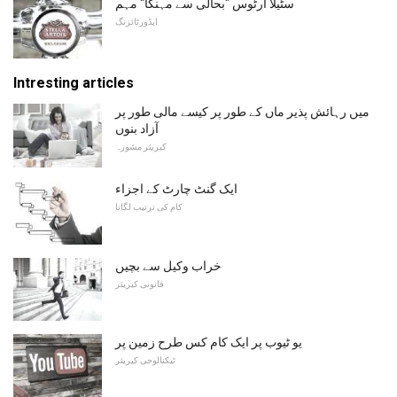
سٹیلا آرٹوس "بحالی سے مہنگا" مہم
ایڈورٹائزنگ
Intresting articles
میں رہائش پذیر ماں کے طور پر کیسے مالی طور پر
آزاد بنوں
کیریئر مشورہ
ایک گنٹ چارٹ کے اجزاء
کام کی ترتیب لگانا
خراب وکیل سے بچیں
قانونی کیریئر
یو ٹیوب پر ایک کام کس طرح زمین پر
ٹیکنالوجی کیریئر