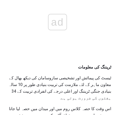
ad
ٹریننگ کی معلومات
ٹیسٹ کی پیمائش اور تشخیصی سازوسامان کی دیکھ بھال کے
معاون ماہر کے لئے ملازمت کی تربیت بنیادی طور پر 10 سالہ
بنیادی جنگی ٹریننگ اور اعلی درجے کی انفرادی تربیت کے 34
ہفتوں کی ضرورت ہوتی ہے.
اس وقت کا حصہ کلاس روم میں اور میدان میں حصہ لیا جاتا