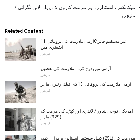
میکانکس، انسٹالرز، اور مرمت کاروں کے پہلے لائن نگرانی /
منیجرز
Related Content
آرمی ملازمت کی پروفائل: 11C غیر مستقیم فائر
انفینٹری مین
کیریئرز
آرمی میں درج کردہ ملازمت کی تفصیل
کیریئرز
آرمی ملازمت کی پروفائل: 13 ڈی فیلڈ آرٹلری ماہر
کیریئرز
امریکی فوجی شاور / لانڈری اور کپڑے کی مرمت کے
ماہر (92S)
کیریئرز
کیبل سسٹمز انسٹالر- برقرار رکھنے (25L) ملازمت کی