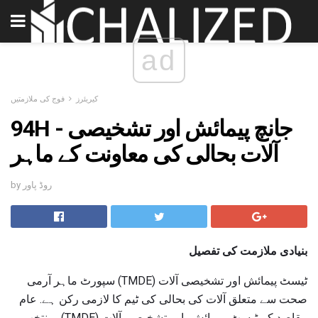
ad
کیریئرز
فوج کی ملازمتیں
94H - جانچ پیمائش اور تشخیصی
آلات بحالی کی معاونت کے ماہر
by روڈ پاور
بنیادی ملازمت کی تفصیل
ٹیسٹ پیمائش اور تشخیصی آلات (TMDE) سپورٹ ماہر آرمی
صحت سے متعلق آلات کی بحالی کی ٹیم کا لازمی رکن ہے. عام
مقاصد کے ٹیسٹ، پیمائش، اور تشخیصی آلات (TMDE)، منتخب