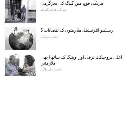
امریکی فوج میں گینگ کی سرگرمی
امریکی فوجی کیریئر
5 ریسکیو انٹرنیشنل ملازمتوں کے نقصانات
انسانی وسائل
اعلی پروجیکٹ ترقی اور اوپننگ کے ساتھ اچھی
ملازمتیں
ملازمت کی تلاش