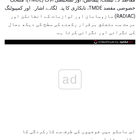
خصوصی مقصد TMDE، تابکاری کا پتہ لگانے، اشارہ اور کمپیوٹنگ
(RADIAC) سازوسامان اور لوازمات کے انشانکن اور
مرمت سے متعلق برقرار رکھنے کی سطح کی دیکھ بھال
کی نگرانی اور نگرانی کرتا ہے.
ad
اس ماسکو میں فوجیوں کی طرف سے کارکردگی کا
مظاہرہ شامل ہیں: