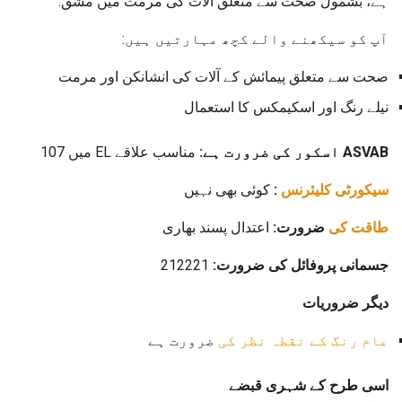
ہے، بشمول صحت سے متعلق آلات کی مرمت میں مشق.
آپ کو سیکھنے والے کچھ مہارتیں ہیں:
صحت سے متعلق پیمائش کے آلات کی انشانکن اور مرمت
نیلے رنگ اور اسکیمکس کا استعمال
ASVAB اسکور کی ضرورت ہے:
مناسب علاقے EL میں 107
سیکورٹی کلیئرنس
:
کوئی بھی نہیں
طاقت کی
ضرورت:
اعتدال پسند بھاری
جسمانی پروفائل کی ضرورت:
212221
دیگر ضروریات
عام رنگ کے نقطہ نظر کی
ضرورت ہے
اسی طرح کے شہری قبضے