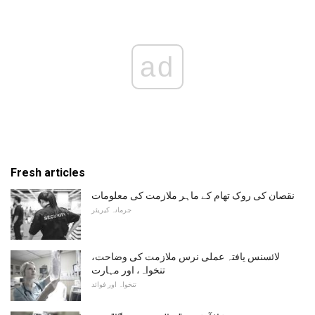
ad
Fresh articles
نقصان کی روک تھام کے ماہر ملازمت کی معلومات
جرمانہ کیریئر
لائسنس یافتہ عملی نرس ملازمت کی وضاحت،
تنخواہ، اور مہارت
تنخواہ اور فوائد