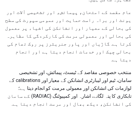
عام مقصد کے امتحان، پیمائش، اور تشخیصی آلات اور
یونٹ اور براہ راست حمایت اور عمومی سپورٹ کی سطح
کی بحالی کے معیار اور انشانکن کی اشیاء پر معمول
کی بحالی اور معمولی مرمت کی کارکردگی کا مظاہرہ
کرتا ہے. گاڑیاں اور پاور جنریٹرز پر روک تھام کی
بحالی چیک اور خدمات انجام دیتا ہے اور انجام
دیتا ہے.
منتخب خصوصی مقاصد کے ٹیسٹ، پیمائش، اور تشخیصی
سامان، ٹیم اور لیبارٹری انشانکن کے معیار اور calibrations کے
لوازمات کی انشانکن اور معمولی مرمت کو انجام دیتا ہے؛
تابکاری کا پتہ لگانے، اشارہ اور کمپیوٹنگ (RADIAC) کے سامان
کی انشانکن، دیکھ بھال اور مرمت انجام دیتا ہے.