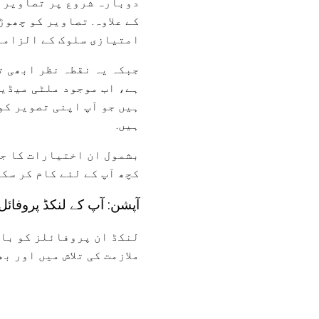
دوبارہ شروع پر تصاویر ر
کے علاوہ. تصاویر کو چھو
امتیازی سلوک کے الزامات
جبکہ یہ نقطہ نظر ابھی ت
ہے، اب موجود ملٹی میڈیا
ہیں جو آپ اپنی تصویر کو
ہیں.
بشمول ان اختیارات کا جائ
کچھ آپ کے لئے کام کر سکت
آپشن: آپ کے لنکڈ پروفائل کے URL شامل
لنکڈ ان پروفائلز کو باق
ملازمت کی تلاش میں اور 