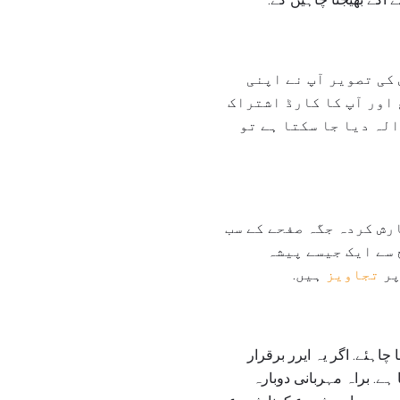
کی تصویر آپ نے اپنی
 اور آپ کا کارڈ اشتراک
لہ دیا جا سکتا ہے تو
رش کردہ جگہ صفحے کے سب
 سے ایک جیسے پیشہ
پر
تجاویز
ہیں.
ہئے. اگر یہ ایرر برقرار
ہے. براہ مہربانی دوبارہ