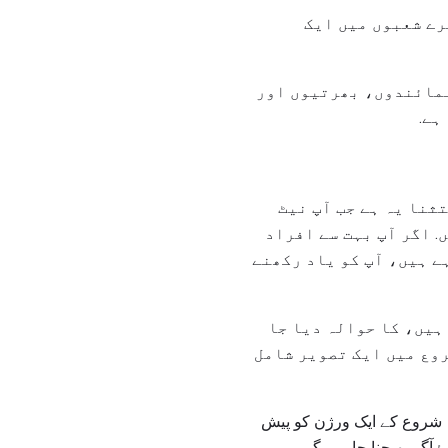
رے شعبوں میں ایک
نمائندوں، بھرتیوں اور
ہے.
ثنا یہ ہے جب آپ نیٹ
. اگر آپ بہت سے افراد
ے ہیں، آپ کو یاد رکھنے
ہیں، کا حوالہ دیا جا
روع میں ایک تصویر شامل
ہ شروع کے ایک ورژن کو پیش
آگے بھیجنا چاہیں گے.