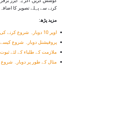
کوشش کریں. اگر یہ ایرر برقر
کرنے سے پہلے تصویر کا اضافہ ک
مزید پڑھ:
اوپر 10 دوبارہ شروع کرنے کی تجاویز
پروفیشنل دوبارہ شروع کیسے 
ملازمت کے طلباء کے لئے ثبوت 
مثال کے طور پر دوبارہ شروع 