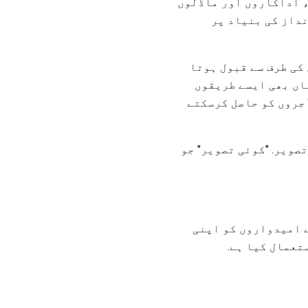
، اداکاروں اور ماڈلوں
نداز کی بنیاد پر
کی طرف سے قبول ہوتا
اں بھی ایسے طریقوں
آجروں کو حاصل کرسکتے
صویر. "کوئی تصویر" جو
ے امیدواروں کو اپنی
تعمال کیا ہے.