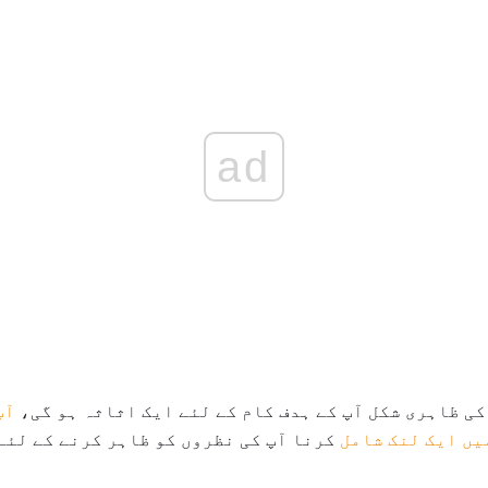
ad
کی ظاہری شکل آپ کے ہدف کام کے لئے ایک اثاثہ ہو گی،
آپ
یں ایک لنک شامل
کرنا آپ کی نظروں کو ظاہر کرنے کے لئے