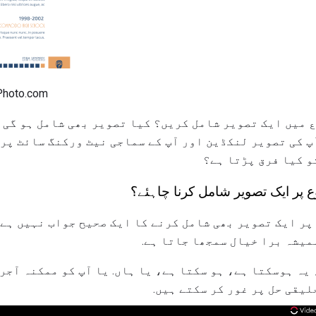
کاپی رائٹ om
 میں ایک تصویر شامل کریں؟ کیا تصویر بھی شامل ہو گی آ
پ کی تصویر لنکڈین اور آپ کے سماجی نیٹ ورکنگ سائٹ پرو
و کیا فرق پڑتا ہے؟
وع پر ایک تصویر شامل کرنا چاہئے؟
پر ایک تصویر بھی شامل کرنے کا ایک صحیح جواب نہیں ہے،
میشہ برا خیال سمجھا جاتا ہے.
 یہ ہوسکتا ہے، ہو سکتا ہے، یا ہاں. یا آپ کو ممکنہ آجر
لیقی حل پر غور کر سکتے ہیں.