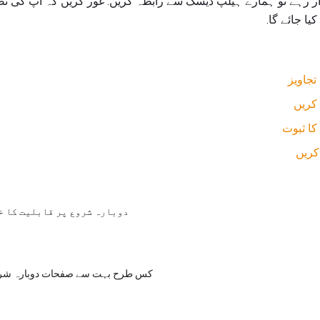
ار رہے تو ہمارے ہیلپ ڈیسک سے رابطہ کریں. غور کریں کہ آپ کی تص
یا جائے گا.
کریں
کا ثبوت
کریں
دوبارہ شروع پر قابلیت کا خل
کس طرح بہت سے صفحات دوبارہ شروع