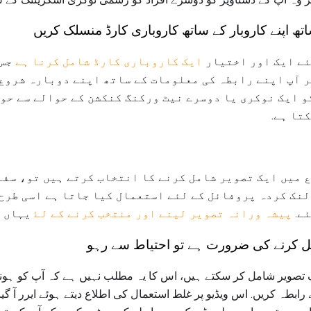
ھ اپنے کاروبار کے ساتھ کاروباری کارڈ منسلک کریں
ئے ایک اور اختیار
ایک کاروباری کارڈ شامل کرنا ہے
جس 
اگر آپ اپنے رابطہ کی معلومات کے ساتھ اپنے دوبارہ شروع
و ایک نوکری یا دوسرے نیٹ ورکنگ کنکشن کے حوالے سے حوا
تا ہے.
 میں ایک تصویر شامل کرنے کا انتخاب کرتے ہیں تو، سفا
 لنک کردہ پروفائل کے لئے استعمال کیا جاتا ہے اسی طرح
ئے.
پیشہ ورانہ تصویر لینے اور منتخب کرنے کے لۓ
یہاں 
مل کرنے کی ضرورت ہے تو احتیاط سے رہو
تصویر شامل کر سکتے ہیں، اس کا یہ مطلب نہیں ہے کہ آپ کو ہونا چا
بطہ کریں. اس ویڈیو پر غلط استعمال کی اطلاع دیتے ہوئے ایرر آ گیا 