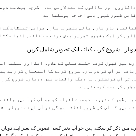
اکاروں اور ماڈلوں کے لئے لازمی ہے، اگرچہ بہت سے دوس
ابل ظہور ظہور بھی اثاثہ ہوسکتا ہے.
بالیہ، بار بار، مالی منصوبہ ساز، عوامی تعلقات کے 
لوں کو ایک مخصوص تصویر پیش کرنے سے فائدہ اٹھا سکتا 
دوبارہ شروع کرنے کیلئے ایک تصویر شامل کریں
رے میں قبول کردہ حکمت عملی کے علاوہ ایک اور ممکنہ است
یادہ تر آپ کو دوبارہ شروع کرنے کا استعمال کر رہے ہیں
ں تو آپ کونسلوں یا دیگر واقعات میں دوبارہ شروع کررہ
طوں کی مدد کرسکتی ہے.
ے رابطوں کے ذریعہ دوسرے افراد کو جو آپ کو نہیں جانتے 
تے ہیں کہ آپ کی ظہور اثاثہ ہو گی تو آپ اپنے دوبارہ ش
رے میں ذکر کر سکتے ہیں جو آپ بغیر کسی تصویر کے بغیر اپنے دوبار
 وہ آپ کے دستاویز کو دوسرے افراد کو رسمی نوکری اسکریننگ کے لۓ 