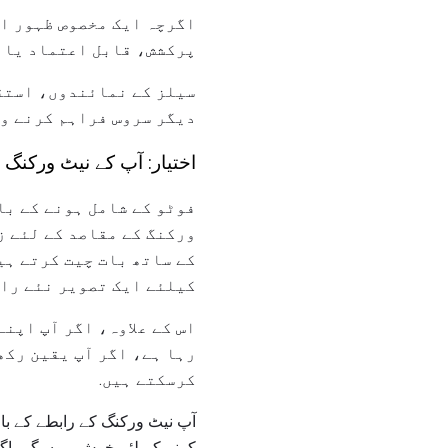
اگرچہ ایک مخصوص ظہور اد
پرکشش، قابل اعتماد یا ق
سیلز کے نمائندوں، استق
دیگر سروس فراہم کرنے وا
اختیار: آپ کے نیٹ ورکنگ 
فوٹو کے شامل ہونے کے با
ورکنگ کے مقاصد کے لئے ز
کے ساتھ بات چیت کرتے ہی
کیلئے ایک تصویر نئے راب
اس کے علاوہ، اگر آپ اپن
رہا ہے، اگر آپ یقین رکھ
کرسکتے ہیں.
آپ نیٹ ورکنگ کے رابطے کے با
کرنے کے لئے خوش ہوں گے، اگر