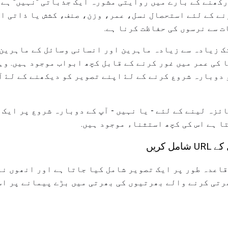
کھنے کے بارے میں روایتی مشورہ ایک جذباتی "نہیں" ہے
ڑنے کے لئے استحصال نسل، عمر، وزن، صنف، کشش یا ذاتی ا
 سے نرسوں کی حفاظت کرنا ہے.
ک زیادہ سے زیادہ ماہرین اور انسانی وسائل کے ماہرین 
 کی عمر میں غور کرنے کے قابل کچھ ابواب موجود ہیں. وہ
 دوبارہ شروع کرنے کے لۓ اپنے تصویر کو دیکھنے کے لۓ 
زہ لینے کے لئے - یا نہیں - آپ کے دوبارہ شروع پر ایک ت
ا ہے اس کی کچھ استثناء موجود ہیں.
 کریں
اعدہ طور پر ایک تصویر شامل کیا جاتا ہے اور انھوں ن
بھرتی کرنے والے بھرتیوں کی بھرتی میں بڑے پیمانے پر اس