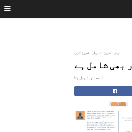
دوبارہ شروع
دوبارہ شروع کریں
 بھی شامل ہے
by الیسسن ڈیویل