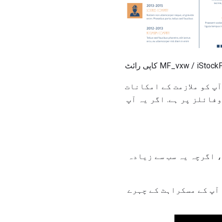
MF_vxw / iStockPhoto.c
پ کو ملازمت کے امکانات
فائلز پر ہے. اگر یہ آپ
 اگرچہ یہ سب سے زیادہ
 آپ کے مسکراہٹ کے چہرے