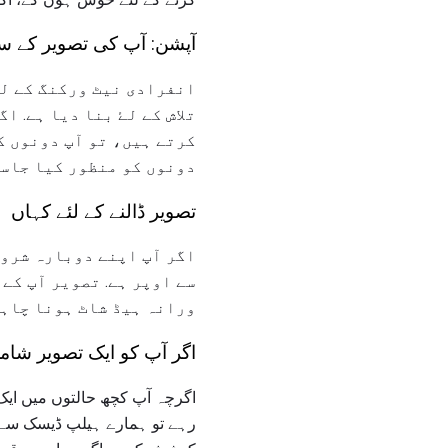
آپشن: آپ کی تصویر کے سات
انفرادی نیٹ ورکنگ کے ل
تلاش کے لۓ بنا دیا ہے. 
کرتے ہیں، تو آپ دونوں ک
دونوں کو منظور کیا جاسک
تصویر ڈالنے کے لئے کہاں
اگر آپ اپنے دوبارہ شروع
سے اوپر ہے. تصویر آپ کے
ورانہ ہیڈ شاٹ ہونا چاہ
اگر آپ کو ایک تصویر شا
اگرچہ آپ کچھ حالتوں میں ایک 
رہے تو ہمارے ہیلپ ڈیسک سے را