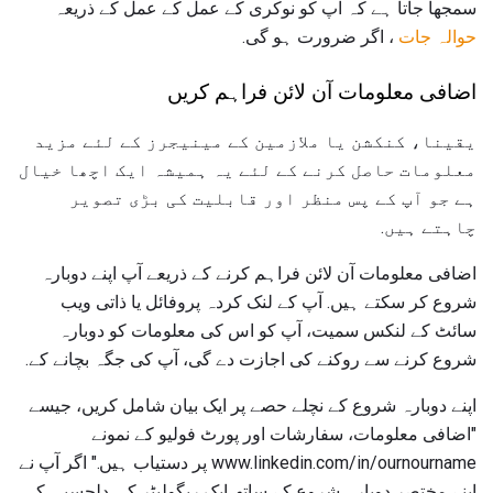
سمجھا جاتا ہے کہ آپ کو نوکری کے عمل کے عمل کے ذریعہ
حوالہ جات
، اگر ضرورت ہو گی.
اضافی معلومات آن لائن فراہم کریں
یقینا، کنکشن یا ملازمین کے مینیجرز کے لئے مزید
معلومات حاصل کرنے کے لئے یہ ہمیشہ ایک اچھا خیال
ہے جو آپ کے پس منظر اور قابلیت کی بڑی تصویر
چاہتے ہیں.
اضافی معلومات آن لائن فراہم کرنے کے ذریعے آپ اپنے دوبارہ
شروع کر سکتے ہیں. آپ کے لنک کردہ پروفائل یا ذاتی ویب
سائٹ کے لنکس سمیت، آپ کو اس کی معلومات کو دوبارہ
شروع کرنے سے روکنے کی اجازت دے گی، آپ کی جگہ بچانے کے.
اپنے دوبارہ شروع کے نچلے حصے پر ایک بیان شامل کریں، جیسے
"اضافی معلومات، سفارشات اور پورٹ فولیو کے نمونے
www.linkedin.com/in/ournourname پر دستیاب ہیں." اگر آپ نے
اپنے مختصر دوبارہ شروع کے ساتھ ایک ریگولیٹر کی دلچسپی کی