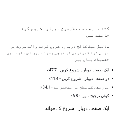
کتنے عرصے سے ملازمین دوبارہ شروع کرنا
چاہتے ہیں
سڈلیل بیک کالج دوبارہ شروع کرنے والے سروے پر
مبنی کیا کمپنیوں کو ترجیح دیتے ہیں اس بارے میں
تفصیلات یہاں ہیں:
ایک صفحہ دوبارہ شروع کریں - 47.7٪
دو صفحہ دوبارہ شروع کریں - 11.4٪
پوزیشن کی سطح پر منحصر ہے - 34.1٪
کوئی ترجیح نہیں - 6.8٪
ایک صفحے دوبارہ شروع کے فوائد