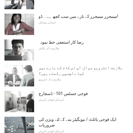
مینیجرز مینیجرز کے بارے میں سب کچھ ہے ... ڈو!
انسانی وسائل
رضا کار استعفی خط نمونہ
ملازمت کی تلاش
ملازمت انٹرویو سوال: آپ اس کام کے بارے میں
کیا دلچسپی رکھتے ہیں؟
ملازمت کے انٹرویو
فوجی جسٹس 101 - ڈسچارج
امریکی فوجی کیریئر
ایک فوجی پائلٹ / نیویگیٹر بننے کے لئے ویژن کی
ضروریات
امریکی فوجی کیریئر