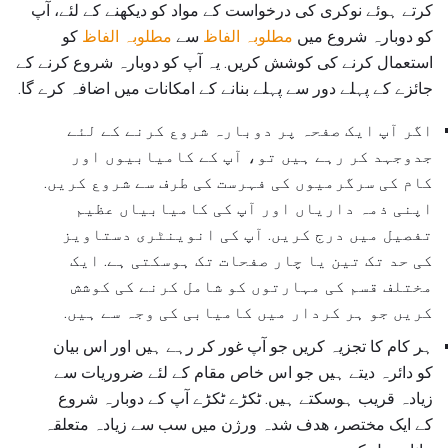
کرتے ہوئے نوکری کی درخواست کے مواد کو دیکھنے کے لئے، آپ
کو دوبارہ شروع میں
مطلوبہ الفاظ
سے
مطلوبہ الفاظ
کو
استعمال کرنے کی کوشش کریں. یہ آپ کو دوبارہ شروع کرنے کے
جائزے کے پہلے دور سے پہلے بنانے کے امکانات میں اضافہ کرے گا.
اگر آپ ایک صفحہ پر دوبارہ شروع کرنے کے لئے
جدوجہد کر رہے ہیں تو، آپ کے کامیابیوں اور
کام کی سرگرمیوں کی فہرست کی طرف سے شروع کریں.
اپنی ذمہ داریاں اور آپ کی کامیابیاں عظیم
تفصیل میں درج کریں. آپ کی انوینٹری دستاویز
کی حد تک تین یا چار صفحات تک ہوسکتی ہے. ایک
مختلف قسم کی مہارتوں کو شامل کرنے کی کوشش
کریں جو ہر کردار میں کامیابی کی وجہ سے ہیں.
ہر کام کا تجزیہ کریں جو آپ غور کر رہے ہیں اور اس بیان
کو دائرہ دیتے ہیں جو اس خاص مقام کے لئے ضروریات سے
زیادہ قریب ہوسکتے ہیں. ٹکڑے ٹکڑے آپ کے دوبارہ شروع
کے ایک مختصر، ھدف شدہ ورژن میں سب سے زیادہ متعلقہ