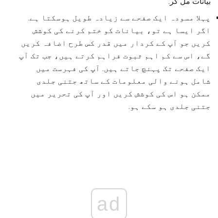
بیانات مل کر.
پہلا مسودہ ایک صفحے سے زیادہ طویل ہوسکتا ہے.
اگر ایسا ہے تو، بیانات کو ختم کرنے کی کوشش
کریں جو آپ کے کردار میں قدر کس طرح اضافہ کریں
گے، اس سے کم اہم ثبوت فراہم کرتے ہیں، جب تک آپ
ایک صفحے تک پہنچ جاتے ہیں. آپ کی فہرست میں
شامل ہونے والی معلومات کے ساتھ جتنی جلدی
ممکن ہو اس کی کوشش کریں اور آپ کی تحریر میں
جتنی جلدی ہو سکے ہو.
ad