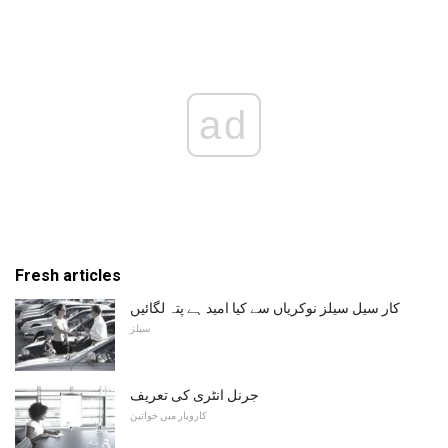
ad
Fresh articles
کار سیل سیلز نوکریاں سے کیا امید ہے پتہ لگائیں
سیلز
جرنل انٹری کی تعریف
کاروبار میں خواتین