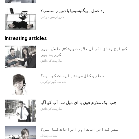
رد عمل ہیپگلیسیمیا یا دوپہر سلمپ؟
کاروبار میں خواتین
Intresting articles
کس طرح بتاؤ اگر آپ ملازمت پیشکش حاصل نہیں
کررہے ہیں
ملازمت کی تلاش
مجازی کال سینٹر ایجنٹ کیا ہے؟
کام سے گھر-نوکریاں
جب ایک ملازم فون یا ای میل سے آپ کو آگیا
ملازمت کی تلاش
سفر کے اخراجات اور اخراجات کیا ہیں؟
انسانی وسائل