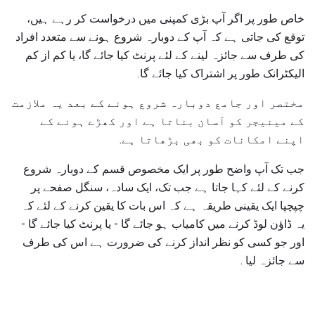
خاص طور پر اگر آپ بڑی کمپنی میں درخواست کر رہے ہیں،
توقع کی جاتی ہے کہ آپ کے دوبارہ شروع ہونے سے متعدد افراد
کی طرف سے جائزہ لینے کے لئے پرنٹ کیا جائے گا، یا کم از کم
الیکٹرانک طور پر اشتراک کیا جائے گا.
مختصر اور جامع دوبارہ شروع ہونے کے بعد یہ ملازمت
کے مینیجر کو آسان بناتا ہے اور کھڑے ہونے کے
اپنے امکانات کو بھی بڑھاتا ہے.
جب تک آپ واضح طور پر ایک مخصوص قسم کے دوبارہ شروع
کرنے کے لئے کہا جاتا ہے جب تک، ایک سادہ، سنگل صفحے پر
چپچپا ایک یقینی طریقہ ہے کہ اس بات کا یقین کرنے کے لئے کہ
یہ ڈاؤن لوڈ کرنے میں کامیاب ہو جائے گا - یا پرنٹ کیا جائے گا -
اور جو کسی کو نظر انداز کرنے کی ضرورت ہے اس کی طرف
سے جائزہ لیا .