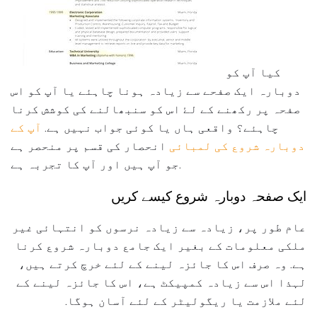
کیا آپ کو
دوبارہ ایک صفحے سے زیادہ ہونا چاہئے یا آپ کو اس
صفحہ پر رکھنے کے لۓ اس کو سنبھالنے کی کوشش کرنا
چاہئے؟ واقعی ہاں یا کوئی جواب نہیں ہے.
آپ کے
دوبارہ شروع کی لمبائی
انحصار کی قسم پر منحصر ہے
جو آپ ہیں اور آپ کا تجربہ ہے.
ایک صفحہ دوبارہ شروع کیسے کریں
عام طور پر، زیادہ سے زیادہ نرسوں کو انتہائی غیر
ملکی معلومات کے بغیر ایک جامع دوبارہ شروع کرنا
ہے. وہ صرف اس کا جائزہ لینے کے لئے خرچ کرتے ہیں،
لہذا اس سے زیادہ کمپیکٹ ہے، اس کا جائزہ لینے کے
لئے ملازمت یا ریگولیٹر کے لئے آسان ہوگا.