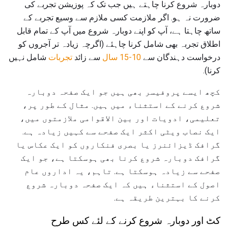
دوبارہ شروع کرنا چاہتے ہیں جب تک کہ پوزیشن تجربے کی
ضرورت نہ ہو. اگر ملازمت کسی ملازم سے وسیع تجربے کے
ساتھ چاہتا ہے، آپ کو اپنے دوبارہ شروع میں آپ کے تمام قابل
اطلاق تجربہ بھی شامل کرنا چاہئے (اگرچہ زیادہ تر آجروں کو
درخواست دہندگان سے
10-15 سال
سے زائد
تجربات
شامل نہیں
کرنا).
کچھ ایسے پروفیسر بھی ہیں جو ایک صفحہ دوبارہ
شروع کرنے کے استثناء میں ہیں. مثال کے طور پر،
تعلیمی، ادویات اور بین الاقوامی ملازمتوں میں،
ایک نصاب ویٹی اکثر ایک صفحے سے کہیں زیادہ ہے.
گرافک ڈیزائنرز یا بصری فنکاروں کو ایک عکاس یا
گرافک دوبارہ شروع کرنا بھی ہوسکتا ہے، جو ایک
صفحے سے زیادہ ہوسکتا ہے. تاہم، یہ اداروں عام
اصول کے استثناء ہیں کہ ایک صفحہ دوبارہ شروع
کرنے کا بہترین طریقہ ہے.
کٹ اور دوبارہ شروع کرنے کے لئے کس طرح