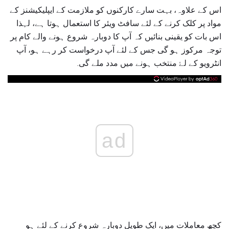
اس کے علاوہ، بہت سارے کارکنوں کو ملازمت کے ایپلیکیشنز کے
مواد پر کلک کرنے کے لئے سافٹ ویئر کا استعمال ہوتا ہے، لہذا
اس بات کو یقینی بنائیں کہ آپ کا دوبارہ شروع ہونے والے کام پر
توجہ مرکوز ہو گی جس کے لئے آپ درخواست کر رہے ہو، آپ
انٹرویو کے لۓ منتخب ہونے میں مدد ملے گی.
ad
کچھ معاملات میں، ایک طویل دوبارہ شروع کرنے کے لئے ہو