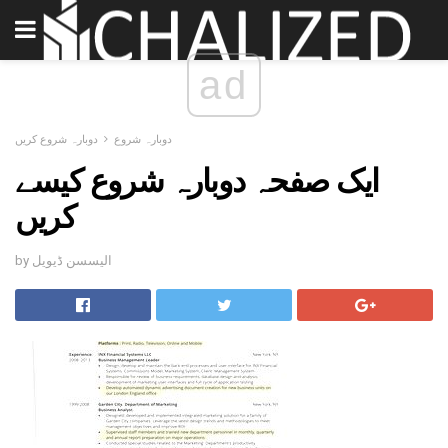
ad
دوبارہ شروع
دوبارہ شروع کریں
ایک صفحہ دوبارہ شروع کیسے
کریں
by الیسسن ڈیویل