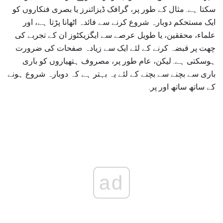
سکتا ہے. مثال کے طور پر، گرافک ڈیزائنرز یا بصری فنکاروں کو
ایک مستحکم دوبارہ شروع کرنے سے فائدہ اٹھانا پڑتا ہے، اور
علماء، محققین، یا طویل عرصے سے ایگزیکٹوز ان کے تجربے کی
چھت پر قبضہ کرنے کے لئے ایک سے زیادہ صفحات کی ضرورت
ہوسکتی ہے. لیکن، عام طور پر، مصروف ہتھیاروں کو باری
باری سے بچنے سے بچنے کے لئے یہ بہتر ہے کہ دوبارہ شروع ہونے
کے ساتھ ساتھ اور پر.
ad