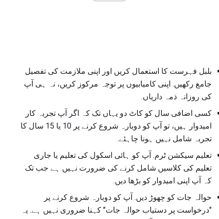
بلبل فہرست کا استعمال کریں اور اپنی ملازمت کی تفصیل
جامع رکھیں. اپنی کامیابیوں پر توجہ مرکوز کریں، نہ ہی آپ
کی روزانہ ذمہ داریاں.
کسی اضافی سال کو کاٹ دو یہاں تک کہ اگر آپ تجربہ کار
امیدوار ہیں، تو آپ کو دوبارہ شروع کرنے پر 10 یا 15 سال کا
تجربہ شامل نہیں ہونا چاہئے.
تعلیم سیکشن ٹرم. آپ کو ہائی اسکول کی تعلیم یا جاری
تعلیم کی کلاسیں شامل کرنے کی ضرورت نہیں ہے جب تک
کہ آپ اپنی امیدوار کو بڑھا دیں.
حوالہ جات کو چھوڑ دیں. آپ کو دوبارہ شروع کرنے پر
"درخواست پر دستیاب حوالہ جات" کہنا ضروری نہیں ہے. یہ