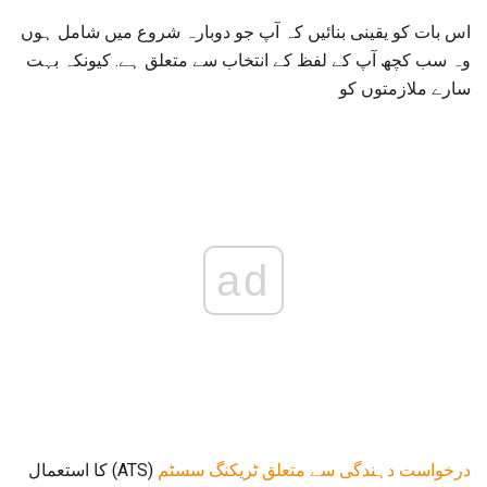
اس بات کو یقینی بنائیں کہ آپ جو دوبارہ شروع میں شامل ہوں
وہ سب کچھ آپ کے لفظ کے انتخاب سے متعلق ہے. کیونکہ بہت
سارے ملازمتوں کو
ad
درخواست دہندگی سے متعلق ٹریکنگ سسٹم
(ATS) کا استعمال