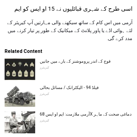
اسی طرح کے شہری قبائلیوں نے 15 او ایس کو ایم
آرمی میں اس کام کے ساتھ سیکھنے والی مہارتیں آپ کیریئر کے
لئے ہوائی اڈے یا پاور پلانٹ کے میکانیک کے طور پر تیار کرنے میں
مدد کرے گی.
Related Content
فوج کے اندر پروموشنز کے بارے میں جانیں
کیریئرز
فیلڈ 94 - الیکٹرانک / مسائل بحالی
کیریئرز
آرمی ملازمت: ایم او ایس 68X دماغی صحت کے ماہر
کیریئرز