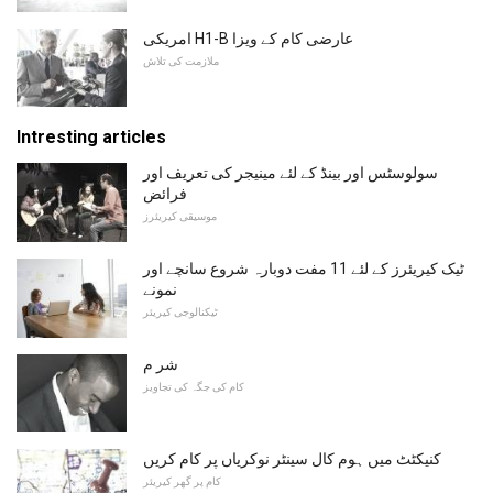
امریکی H1-B عارضی کام کے ویزا
ملازمت کی تلاش
Intresting articles
سولوسٹس اور بینڈ کے لئے مینیجر کی تعریف اور
فرائض
موسیقی کیریئرز
ٹیک کیریئرز کے لئے 11 مفت دوبارہ شروع سانچے اور
نمونے
ٹیکنالوجی کیریئر
شر م
کام کی جگہ کی تجاویز
کنیکٹٹ میں ہوم کال سینٹر نوکریاں پر کام کریں
کام پر گھر کیریئر