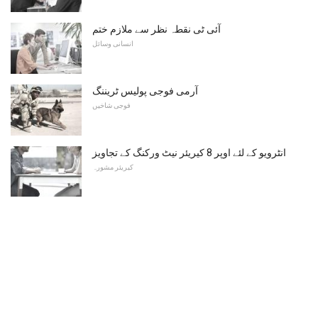
آئی ٹی نقطہ نظر سے ملازم ختم
انسانی وسائل
آرمی فوجی پولیس ٹریننگ
فوجی شاخیں
انٹرویو کے لئے اوپر 8 کیریئر نیٹ ورکنگ کے تجاویز
کیریئر مشورہ