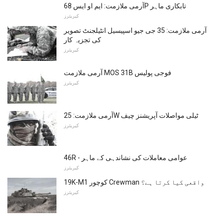
آرمی ملازمت: ایم او ایس 68P تابکاری ماہر
کیریئرز
آرمی ملازمت: 35 جی جیو اسپیسیل انٹیلجنٹ تصویر
کی تجزیہ کار
کیریئرز
آرمی ملازمت MOS 31B فوجی پولیس
کیریئرز
آرمی ملازمت: 25W ٹیلی مواصلات آپریشنز چیف
کیریئرز
46R - عوامی معاملات کی نشاندہی کے ماہر
کیریئرز
19K-M1 کوچور Crewman واقعی کیا کرتا ہے؟
کیریئرز