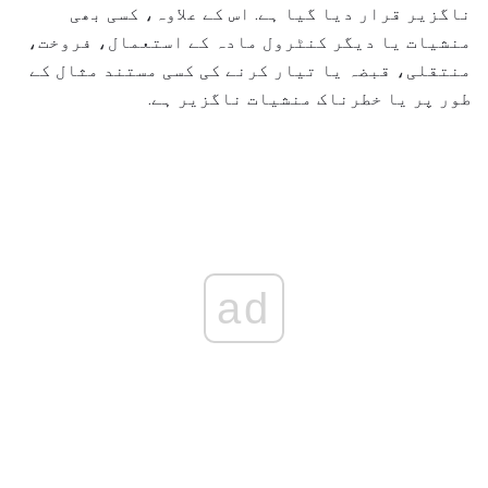
ناگزیر قرار دیا گیا ہے. اس کے علاوہ، کسی بھی
منشیات یا دیگر کنٹرول مادہ کے استعمال، فروخت،
منتقلی، قبضہ یا تیار کرنے کی کسی مستند مثال کے
طور پر یا خطرناک منشیات ناگزیر ہے.
ad