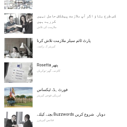
کس طرح بتاؤ اگر آپ ملازمت پیشکش حاصل نہیں
کررہے ہیں
ملازمت کی تلاش
پارٹ ٹائم سیلز ملازمت تلاش کرنا
کیریئر کے راستے
Rosetta پتھر
کام سے گھر-نوکریاں
فورٹ ہڈ، ٹیکساس
امریکی فوجی کیریئر
بچنے کیلئے Buzzwords دوبارہ شروع کریں
فنانس کیریئرز