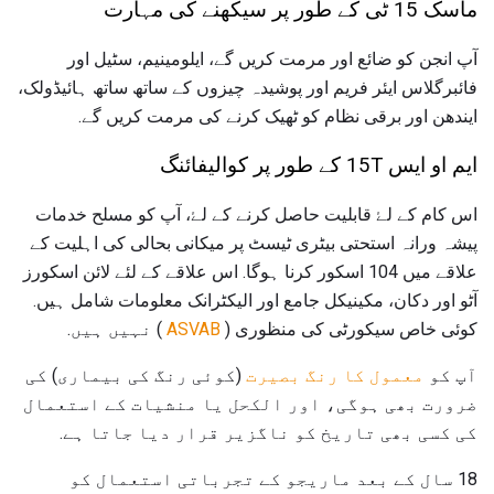
ماسک 15 ٹی کے طور پر سیکھنے کی مہارت
آپ انجن کو ضائع اور مرمت کریں گے، ایلومینیم، سٹیل اور
فائبرگلاس ایئر فریم اور پوشیدہ چیزوں کے ساتھ ساتھ ہائیڈولک،
ایندھن اور برقی نظام کو ٹھیک کرنے کی مرمت کریں گے.
ایم او ایس 15T کے طور پر کوالیفائنگ
اس کام کے لۓ قابلیت حاصل کرنے کے لۓ، آپ کو مسلح خدمات
پیشہ ورانہ استحتی بیٹری ٹیسٹ پر میکانی بحالی کی اہلیت کے
علاقے میں 104 اسکور کرنا ہوگا. اس علاقے کے لئے لائن اسکورز
آٹو اور دکان، مکینیکل جامع اور الیکٹرانک معلومات شامل ہیں.
کوئی خاص سیکورٹی کی منظوری (
ASVAB
) نہیں ہیں.
آپ کو
معمول کا رنگ بصیرت
(کوئی رنگ کی بیماری) کی
ضرورت بھی ہوگی، اور الکحل یا منشیات کے استعمال
کی کسی بھی تاریخ کو ناگزیر قرار دیا جاتا ہے.
18 سال کے بعد ماریجو کے تجرباتی استعمال کو