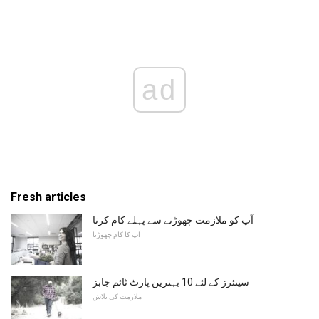
ad
Fresh articles
آپ کو ملازمت چھوڑنے سے پہلے کام کرنا
آپ کا کام چھوڑنا
سینئرز کے لئے 10 بہترین پارٹ ٹائم جابز
ملازمت کی تلاش