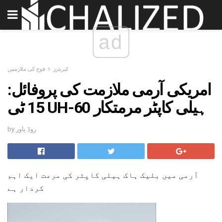
ad
کیریئرز
فوج کی ملازمتیں
امریکی آرمی ملازمت کی پروفائل:
15 ٹی UH-60 ہیلی کاپٹر مرمتکار
by روڈ پاور
آرمی میں بلیک ہاک ہیلی کاپٹر کی مرمت ایک اہم
کردار ہے