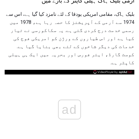
آرمی بلیک ہاک ہیلی کاپٹر کے بارے میں
بلیک ہاک، مقامی امریکی یودقا کے لئے نامزد کیا گیا ہے، اس سے
1974 سے آرمی کے آپریشنز کا حصہ رہا ہے، 1978 میں
رسمی خدمت درج کردی گئی ہے. یہ سکاکورسی نے تیار
کیا ہے اور اس طیاروں کے ورژن کو امریکی فوج کی
خدمات کی دیگر شاخوں کے لئے بھی بنایا گیا ہے.
کوسٹ گارڈ، ایئر فورس اور بحریہ میں ایک ہی ہیلی
کاپٹر ہے.
ad