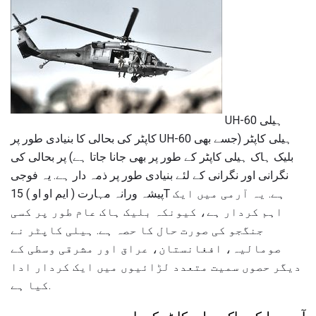
UH-60 ہیلی
کاپٹر کی بحالی کا بنیادی طور پر UH-60 ہیلی کاپٹر (جسے بھی
بلیک ہاک ہیلی کاپٹر کے طور پر بھی جانا جاتا ہے) پر بحالی کی
نگرانی اور نگرانی کے لئے بنیادی طور پر ذمہ دار ہے. یہ فوجی
پیشہ ورانہ مہارت ( ایم او او ) 15T ہے. یہ آرمی میں ایک
اہم کردار ہے، کیونکہ بلیک ہاک عام طور پر کسی
جنگجو کی صورت حال کا حصہ ہے. ہیلی کاپٹر نے
صومالیہ، افغانستان، عراق اور مشرقی وسطی کے
دیگر حصوں سمیت متعدد لڑائیوں میں ایک کردار ادا
کیا ہے.