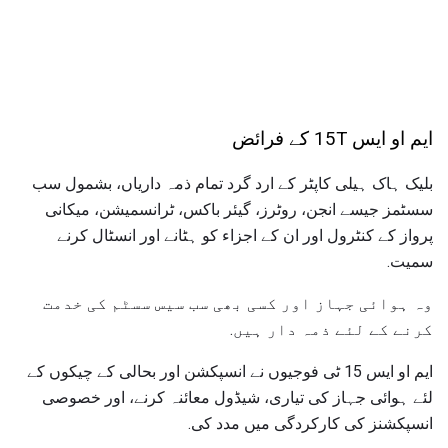
ایم او ایس 15T کے فرائض
بلیک ہاک ہیلی کاپٹر کے ارد گرد تمام ذمہ داریاں، بشمول سب
سسٹمز جیسے انجن، روٹرز، گیئر باکس، ٹرانسمیشن، میکانی
پرواز کے کنٹرول اور ان کے اجزاء کو ہٹانے اور انسٹال کرنے
سمیت.
وہ ہوائی جہاز اور کسی بھی سب سیس سسٹم کی خدمت
کرنے کے لئے ذمہ دار ہیں.
ایم او ایس 15 ٹی فوجیوں نے انسپکشن اور بحالی کے چیکوں کے
لئے ہوائی جہاز کی تیاری، شیڈول معائنہ کرنے، اور خصوصی
انسپکشنز کی کارکردگی میں مدد کی.