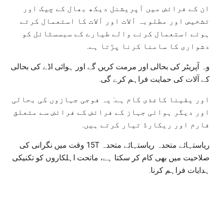
ان کے فرائض میں آپریشنل دیکھ بھال کے چیک اور
تشخیص اور مطلوبہ آلات اور آلات کا استعمال کرتے
ہوئے استعمال کرنے والے طیارے کے سبسسٹائل کو
دشواری کا سامنا کرنا پڑتا ہے.
وہ آپریٹر کی بحالی اور مرمت کریں گے اور ہوائی اڈے کی بحالی
کے آلات کی حمایت فراہم کرے گی.
اور یقینا کاغذی کام ہے: یہ فوجی جہازوں کی بحالی
اور دیگر ہوائی جہاز کے فرائض کے فرائض سے متعلق
فارم اور ریکارڈ تیار کرتے ہیں.
ریاستہائے متحدہ ریاستہائے متحدہ 15T وقت میں نگرانی کی
صلاحیت میں بھی کام کر سکتا ہے، ماتحت اہلکاروں کو تکنیکی
ہدایات فراہم کرنا.