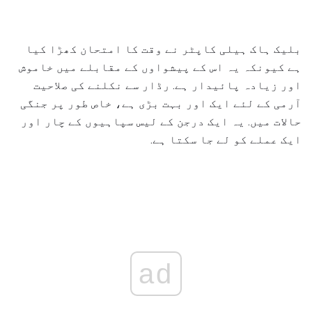
بلیک ہاک ہیلی کاپٹر نے وقت کا امتحان کھڑا کیا
ہے کیونکہ یہ اس کے پیشواوں کے مقابلے میں خاموش
اور زیادہ پائیدار ہے. رڈار سے نکلنے کی صلاحیت
آرمی کے لئے ایک اور بہت بڑی ہے، خاص طور پر جنگی
حالات میں. یہ ایک درجن کے لیس سپاہیوں کے چار اور
ایک عملے کو لے جا سکتا ہے.
ad