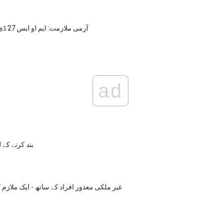
آرمی ملازمت: ایم او ایس 27 ڈی پارلیگل ماہر
ad
بند کرنے کے ل
غیر ملکی معذور افراد کے ساتھ - ایک ملازم 