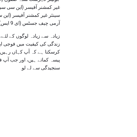
غیر کمشنر آفیسر (این سی سی) صفوں (ای
سینئر غیر کمشنر آفیسر (این سی سی) صف
آرمی چیف جسٹس (ای 9 ایس)
زیادہ سے زیادہ لوگوں کے لئے،
زندگی کی کیفیت میں فوجی ایم
کرسکتا ہے کہ آپ کہاں رہیں گ
پیسہ کماتے ہیں، اور جب آپ ف
سنجیدگی سے لے لو.