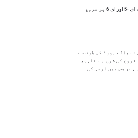
فوجیوں کو ترقیاتی پوائنٹس، درجہ بندی میں وقت، اور مقامی فروغ دینے کے بورڈ کے نتائج کے مطابق، ای -5 اور ای 6 پر فروغ
وغ دینے والے بورڈ کی طرف سے
فروغ کی شرح ہے. تاہم،
 ہے، جس میں آرمی کی