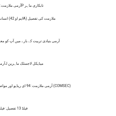
آرمی ملازمت: ایم او ایس 68P تابکاری ماہر
انسانی وسائل ماہر (ایم او 42A) ملازمت کی تفصیل
آرمی بنیادی تربیت کے بارے میں آپ کو معل
آرمی ملازمت: 68J میڈیکل لاجسٹک ماہرین
آرمی ملازمت: 94 ای ریڈیو اور مواصلات سیکورٹی (COMSEC)
MOS فیلڈ 13 تفصیل: فیلڈ آرٹلری