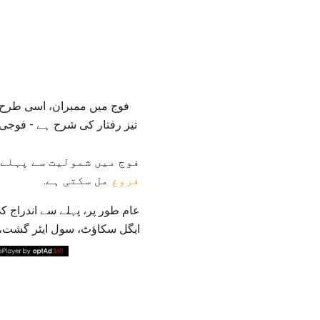
تیز رفتار کی شرح ہے - فوجی
فوج میں شمولیت سے پہلے،
فروغ
مل سکتی ہے.
عام طور پر، پہلے سے اندراج کی ت
ایگل سکاؤٹ، سول ایئر گشت، ا