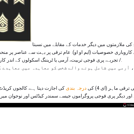
فوج میں ممبران، اسی طرح کی ملازمتوں میں دیگر خدمات کے مقابلے میں نسبتا
 کاروباری خصوصیات (ایم او او). عام ترقی پر بہت سے عناصر پر من
/ تجربے، پری فوجی تربیت، آرمی یا ٹریننگ اسکولوں کے اندر کارکردگی، اور سروس میں وقت.
 آرمی میں شامل ہونے والے شخص کو معاہدہ میں معاہدے 
رقی ماہر (ای 4) کی
درجہ بندی
ور دیگر پری فوجی پروگراموں جیسے سمندر کیڈٹس اور نوجوان میری