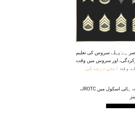
حصر ہے: پہلے سروس کی تعلیم
کے وقت
اعلی درجے کی
کی اجازت دیتا ہے، کالجوں کریڈٹ، ہائی اسکول میں JROTC،
نز