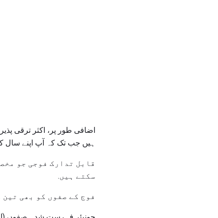
اضافی طور پر، اکثر ترقی پذیر
ہیں جب تک کہ آپ اپنے سال کے
قابل تدارک فوجی جو مخص
سکتے ہیں.
فوج کے صفوں کو بھی تین 
جونیئر فہرست شدہ صفوں (ای -1 کے ذریعے 