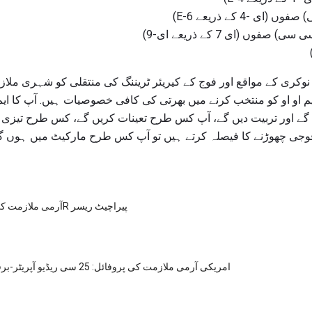
 -4 کے ذریعے E-6)
وں (ای 7 کے ذریعے ای-9)
 نوکری کے مواقع اور فوج کے کیریئر ٹریننگ کی منتقلی کو شہری ملازم
 او او کو منتخب کرنے میں بھرتی کی کافی خصوصیات ہیں. آپ کا ایم 
ے اور تربیت دیں گے، آپ کس طرح تعینات کریں گے، کس طرح تیزی سے
وجی چھوڑنے کا فیصلہ کرتے ہیں تو آپ کس طرح مارکیٹ میں ہوں گے. ا
آرمی ملازمت کی پروفائل: 92R پیراچیٹ ریسر
امریکی آرمی ملازمت کی پروفائل: 25 سی ریڈیو آپریٹر-برقرار رکھنے والا