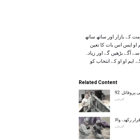
ت کے بازار اور ساتھ ساتھ
او ایس اس بات کا تعین
 آگے بڑھیں گے اور زیادہ
یم او او کے انتخاب کو
Related Content
کیریئرز
کیریئرز