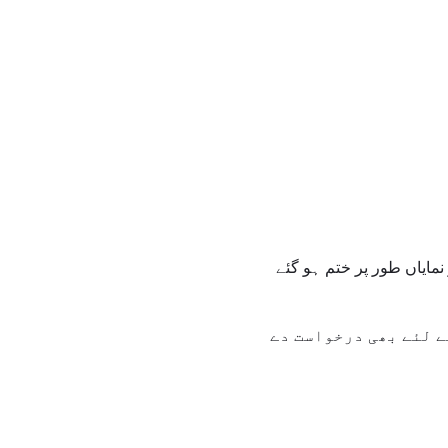
نمایاں طور پر ختم ہو گئے
ے لئے بھی درخواست دے