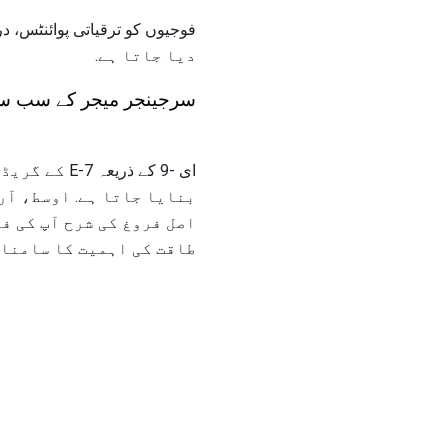
دیا جاتا ہے.
سرجینجر میجر کے سب س
ای -9 کے ذ
بنایا جاتا ہے. اوسط، آر
اصل فروغ کی شرح آپ کی فو
طاقت کی اہمیت کا سامنا 