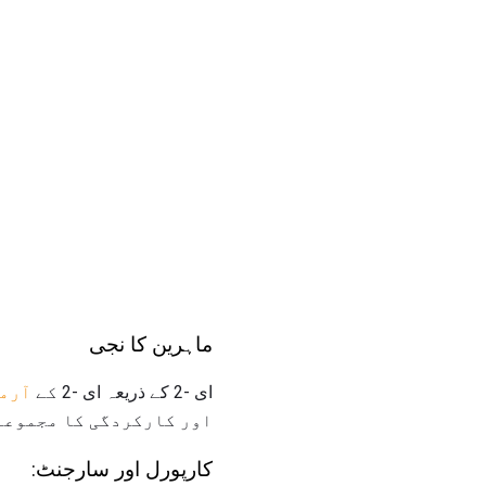
ماہرین کا نجی
ای -2 کے ذریعہ ای -2 کے
آرمی
اور کارکردگی کا مجموعہ 
کارپورل اور سارجنٹ: