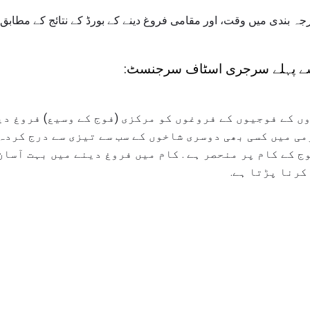
ے پہلے سرجری اسٹاف سرجنسٹ:
ریعہ E-7 کے گریڈوں کے فوجیوں کے فروغوں کو مرکزی (فوج کے وسیع) فر
می میں کسی بھی دوسری شاخوں کے سب سے تیزی سے درج کردہ 
ج کے کام پر منحصر ہے . کام میں فروغ دینے میں بہت آسان
کرنا پڑتا ہے.