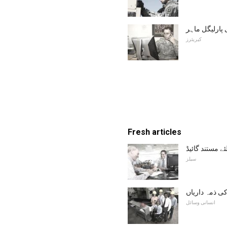
کیریئرز
Fresh articles
ئے مستند گائیڈ
سیلز
کی ذمہ داریاں
انسانی وسائل