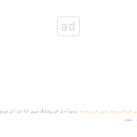
ad
 کی فہرست میں فروغات
بنیادی ٹریننگ میں ٹائم ان سروس
ہیں.