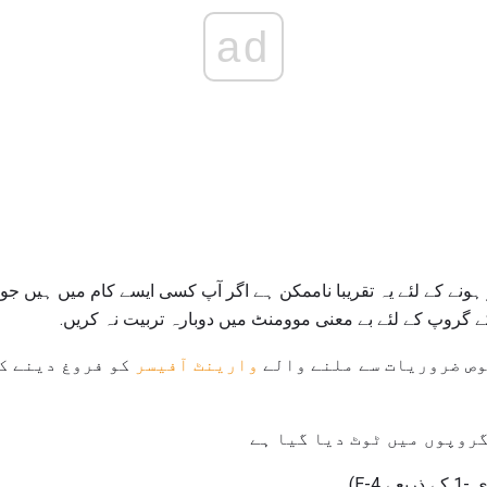
ad
 ہونے کے لئے یہ تقریبا ناممکن ہے اگر آپ کسی ایسے کام میں ہیں جو 
 گروپ کے لئے بے معنی موومنٹ میں دوبارہ تربیت نہ کریں.
وص ضروریات سے ملنے والے
وارینٹ آفیسر
کو فروغ دینے ک
گروپوں میں ٹوٹ دیا گیا ہے
E-4)