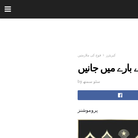
کیریئرز
فوج کی ملازمتیں
 بارے میں جانیں
by سٹو سمتھ
پروموشنز