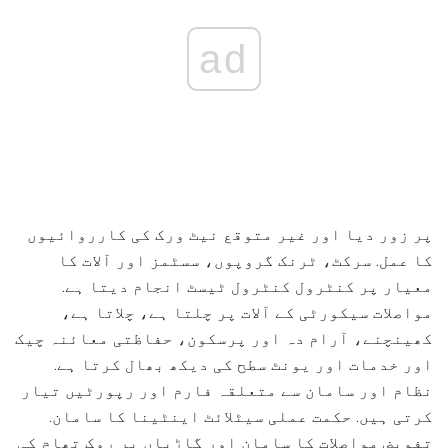
ad
پر زور دیا اور غیر متوقع نیٹ ورک کی کارروائیوں
کا عمل. سرکٹ، ٹرنک گروپوں، سسٹمز اور آلات کا
معیار پر کنٹرول کنٹرول ٹیسٹ انجام دیتا ہے.
مواصلات سیکورٹی کے آلات پر چلتا ہے، چلاتا ہے،
کھینچنے، آرام دہ اور پرسکون، حفاظتی معائنہ چیک
اور خدمات اور یونٹ سطح کی دیکھ بھال کرتا ہے.
نظام اور سامان سے متعلقہ فارم اور رپورٹیں تیار
کرتی ہیں. حکمت عملی سیٹلائٹ اینٹینا کا سامان.
تفویض مواصلات کا سامان اور گاڑیاں پر روک تھام کی