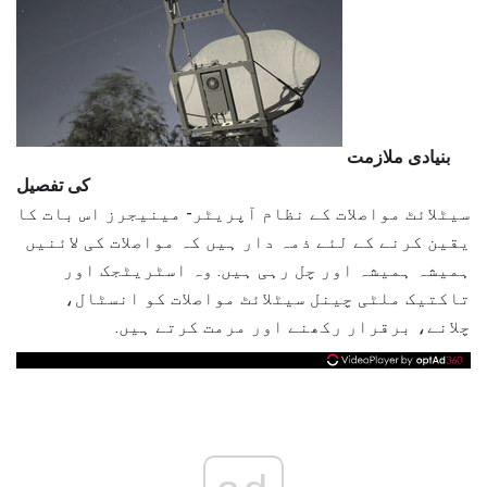
بنیادی ملازمت
کی تفصیل
سیٹلائٹ مواصلات کے نظام آپریٹر- مینیجرز اس بات کا
یقین کرنے کے لئے ذمہ دار ہیں کہ مواصلات کی لائنیں
ہمیشہ ہمیشہ اور چل رہی ہیں. وہ اسٹریٹجک اور
تاکتیک ملٹی چینل سیٹلائٹ مواصلات کو انسٹال،
چلانے، برقرار رکھنے اور مرمت کرتے ہیں.