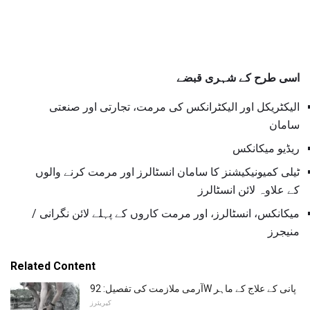
اسی طرح کے شہری قبضے
الیکٹریکل اور الیکٹرانکس کی مرمت، تجارتی اور صنعتی
سامان
ریڈیو میکانکس
ٹیلی کمیونیکیشنز کا سامان انسٹالرز اور مرمت کرنے والوں
کے علاوہ لائن انسٹالرز
میکانکس، انسٹالرز، اور مرمت کاروں کے پہلے لائن نگرانی /
منیجرز
Related Content
آرمی ملازمت کی تفصیل: 92W پانی کے علاج کے ماہر
کیریئرز