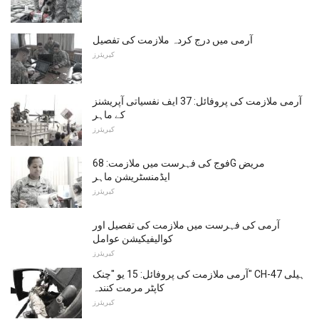
آرمی میں درج کردہ ملازمت کی تفصیل
کیریئرز
آرمی ملازمت کی پروفائل: 37 ایف نفسیاتی آپریشنز
کے ماہر
کیریئرز
فوج کی فہرست میں ملازمت: 68G مریض
ایڈمنسٹریشن ماہر
کیریئرز
آرمی کی فہرست میں ملازمت کی تفصیل اور
کوالیفیکیشن عوامل
کیریئرز
آرمی ملازمت کی پروفائل: 15 یو "چنک" CH-47 ہیلی
کاپٹر مرمت کنندہ
کیریئرز