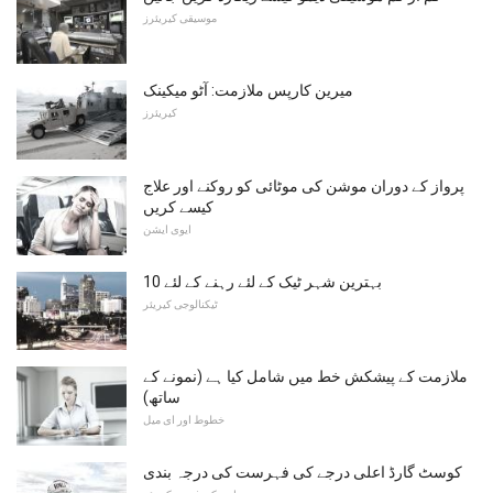
موسیقی کیریئرز
میرین کارپس ملازمت: آٹو میکینک
کیریئرز
پرواز کے دوران موشن کی موٹائی کو روکنے اور علاج
کیسے کریں
ایوی ایشن
10 بہترین شہر ٹیک کے لئے رہنے کے لئے
ٹیکنالوجی کیریئر
ملازمت کے پیشکش خط میں شامل کیا ہے (نمونے کے
ساتھ)
خطوط اور ای میل
کوسٹ گارڈ اعلی درجے کی فہرست کی درجہ بندی