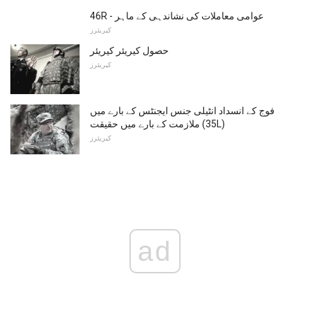
46R - عوامی معاملات کی نشاندہی کے ماہر
کیریئرز
حصول کیریئر کیریئر
کیریئرز
فوج کے انسداد انٹیلی جنس ایجنٹس کے بارے میں
ملازمت کے بارے میں حقیقت (35L)
کیریئرز
ad