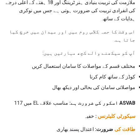
ملازمت کی تربیت بنیادی ہنر ٹریننگ اور 18 ہفتے کے اعلی درجے
کی انفرادی تربیت کی ضرورت ہوتی ہے جس میں نوکری
ہدایات کے ساتھ.
اس وقت کا حصہ کلاس روم میں اور میدان میں خرچ کیا
جاتا ہے.
آپ کو سیکھنے والے کچھ مہارتیں ہیں:
مختلف قسم کے مواصلات کا سامان استعمال کریں
کوڈز کے ساتھ کام کرنا
مواصلاتی سامان کی بحالی اور دیکھ بھال
ASVAB اسکور کی ضرورت ہے:
مناسب علاقے EL میں 117
سیکورٹی کلیئرنس
:
خفیہ
طاقت کی
ضرورت:
اعتدال پسند بھاری