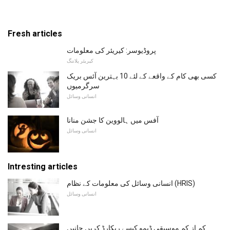
Fresh articles
پروڈیوسر: کیریئر کی معلومات
کیریئر پلاننگ
کسی بھی کام کے واقعے کے لئے 10 بہترین آئس بریک
سرگرمیوں
انسانی وسائل
آفس میں ہالووین کا جشن منانا
انسانی وسائل
Intresting articles
انسانی وسائل کی معلومات کے نظام (HRIS)
انسانی وسائل
کم از کم موسیقی ڈیمو کیسے ریکارڈ کریں جانیں