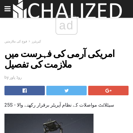
ad
کیریئرز
فوج کی ملازمتیں
امریکی آرمی کی فہرست میں
ملازمت کی تفصیل
by روڈ پاور
25S - سیٹلائٹ مواصلات کے نظام آپریٹر برقرار رکھنے والا