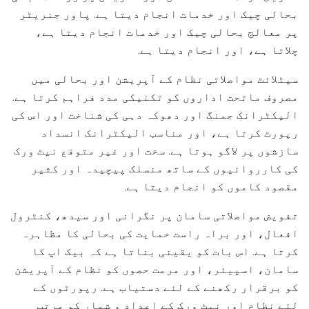
بحالی چیک اور خدمات انجام دیتا ہے. پاور جنریٹر
پر معالج بحالی چیک اور خدمات انجام دیتا ہے،
چلاتا ہے، اور انجام دیتا ہے.
سیٹلائٹ مواصلاتی نظام کے آپریشن اور بحالی میں
مصروف ماتحت اداروں کو تکنیکی مدد فراہم کرتا ہے.
الیکٹرانک جمنگ اور دھوکہ دہی کی شناخت اور اس کی
رپورٹ کرتا ہے، اور مناسب الیکٹرانک انسداد
سازشوں پر لاگو ہوتا ہے. سخت اور غیر متوقع نیٹ ورک
کی کارروائیوں کے ساتھ منسلک پیچیدہ اور کثیر
مقصود کاموں کو انجام دیتا ہے.
تفویض مواصلاتی سامان پر نگرانی اور سیدھ، کنٹرول
افعال، اور براہ راست حمایت کی بحالی کا مظاہرہ
کرتا ہے. اس بات کو یقینی بناتا ہے کہ بیک اپ کا
سامان، اسپیئر، اور مرمت حصوں کو نظام کے آپریشن
کو برقرار رکھنے کے لئے دستیاب ہے. رپورٹوں کے
لئے نظام اور نیٹ ورک کے اعداد و شمار کو مرتب