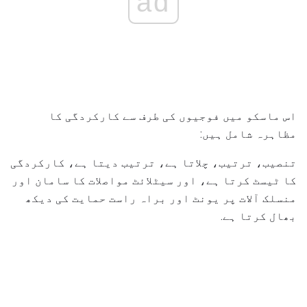
ad
اس ماسکو میں فوجیوں کی طرف سے کارکردگی کا
مظاہرہ شامل ہیں:
تنصیب، ترتیب، چلاتا ہے، ترتیب دیتا ہے، کارکردگی
کا ٹیسٹ کرتا ہے، اور سیٹلائٹ مواصلات کا سامان اور
منسلک آلات پر یونٹ اور براہ راست حمایت کی دیکھ
بھال کرتا ہے.