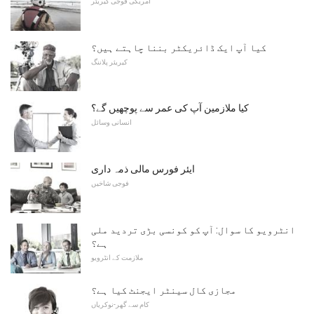
امریکی فوجی کیریئر
کیا آپ ایک ڈائریکٹر بننا چاہتے ہیں؟
کیریئر پلاننگ
کیا ملازمین آپ کی عمر سے پوچھیں گے؟
انسانی وسائل
ایئر فورس مالی ذمہ داری
فوجی شاخیں
انٹرویو کا سوال: آپ کو کونسی بڑی تردید ملی
ہے؟
ملازمت کے انٹرویو
مجازی کال سینٹر ایجنٹ کیا ہے؟
کام سے گھر-نوکریاں