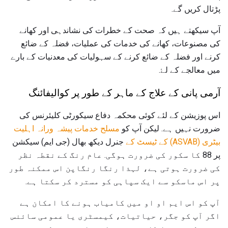
پڑتال کریں گے.
آپ سیکھتے ہیں کہ صحت کے خطرات کی نشاندہی اور کھانے
کی مصنوعات، کھانے کی خدمات کی عملیات، فضلہ کے ضائع
کرنے اور فضلہ کے ضائع کرنے کے سہولیات کی معدنیات کے بارے
میں معالجے کے لۓ.
آرمی پانی کے علاج کے ماہر کے طور پر کوالیفائنگ
اس پوزیشن کے لئے کوئی محکمہ دفاع سیکورٹی کلیئرنس کی
ضرورت نہیں ہے. لیکن آپ کو
مسلح خدمات پیشہ ورانہ اہلیت
بیٹری (ASVAB) کے ٹیسٹ کے
جنرل دیکھ بھال (جی ایم) سیکشن
پر 88 کا سکور کی ضرورت ہوگی. عام رنگ کے نقطہ نظر
کی ضرورت ہوتی ہے، لہذا رنگا رنگاپن اس ممکنہ طور
پر اس ماسکو سے ایک سپاہی کو مسترد کر سکتا ہے.
آپ کو اس ایم او او میں کامیاب ہونے کا امکان ہے
اگر آپ کو جگر، حیاتیات، کیمسٹری یا عمومی سائنس