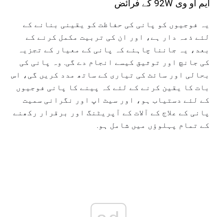
ایم او وی 92W کے فرائض
یہ فوجیوں کو پانی کی حفاظت کو یقینی بنانے کے
لئے ذمہ دار ہے، اور ان کی تربیت مکمل کرنے کے
بعد، یہ جاننا چاہئے کہ پانی کے معیار کے تجزیہ
کی جانچ اور توثیق کیسے انجام دے گی. وہ پانی کی
بحالی اور سائٹ کی تیاری کے ساتھ مدد کریں گی، اس
بات کا یقین کرنے کے لئے کہ پینے کا پانی فوجیوں
کے لئے دستیاب ہو، اور سیٹ اپ اور نگرانی سمیت
پانی کے علاج کے آلات کے آپریٹنگ اور برقرار رکھنے
کے تمام پہلوؤں میں شامل ہو.