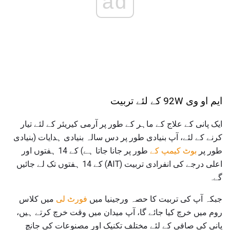
ad
ایم او وی 92W کے لئے تربیت
ایک پانی کے علاج کے ماہر کے طور پر آرمی کیریئر کے لئے تیار
کرنے کے لئے، آپ بنیادی طور پر دس سالہ بنیادی ہدایات (بنیادی
طور پر
بوٹ کیمپ کے
طور پر جانا جاتا ہے) کے 14 ہفتوں اور
اعلی درجے کی انفرادی تربیت (AIT) کے 14 ہفتوں تک لے جائیں
گے.
جبکہ آپ کی تربیت کا حصہ ورجینیا میں
فورٹ لی
میں کلاس
روم میں خرچ کیا جائے گا، آپ میدان میں وقت خرچ کرتے ہیں،
پانی کی صافی کے لئے مختلف تکنیک اور مصنوعات کی جانچ