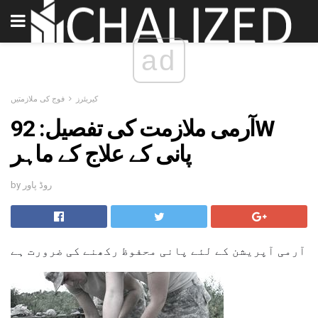
ad
کیریئرز
فوج کی ملازمتیں
آرمی ملازمت کی تفصیل: 92W
پانی کے علاج کے ماہر
by روڈ پاور
آرمی آپریشن کے لئے پانی محفوظ رکھنے کی ضرورت ہے