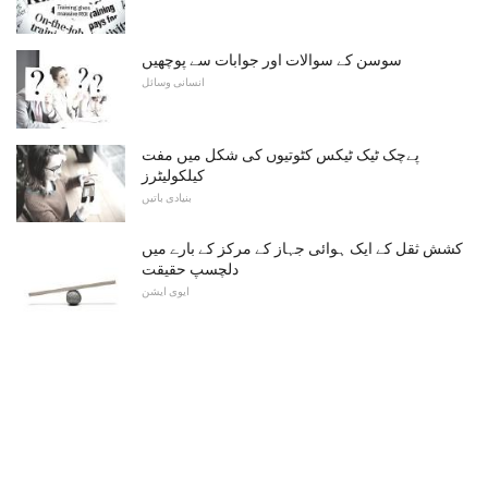
سوسن کے سوالات اور جوابات سے پوچھیں
انسانی وسائل
پےچک ٹیک ٹیکس کٹوتیوں کی شکل میں مفت
کیلکولیٹرز
بنیادی باتیں
کشش ثقل کے ایک ہوائی جہاز کے مرکز کے بارے میں
دلچسپ حقیقت
ایوی ایشن