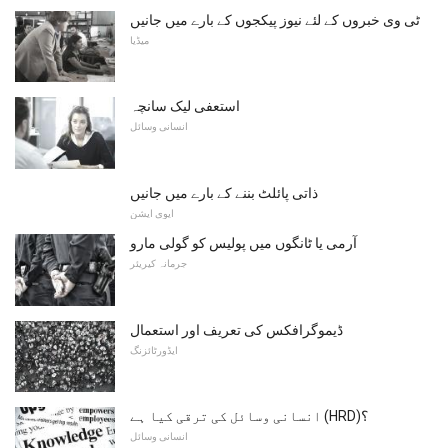
ٹی وی خبروں کے لئے نیوز پیکجوں کے بارے میں جانیں
میڈیا
استعفی لیک سانچہ
انسانی وسائل
ذاتی پائلٹ بننے کے بارے میں جانیں
ایوی ایشن
آرمی یا ٹانگوں میں پولیس کو گولی مارو
جرمانہ کیریئر
ڈیموگرافکس کی تعریف اور استعمال
ایڈورٹائزنگ
انسانی وسائل کی ترقی کیا ہے (HRD)؟
انسانی وسائل