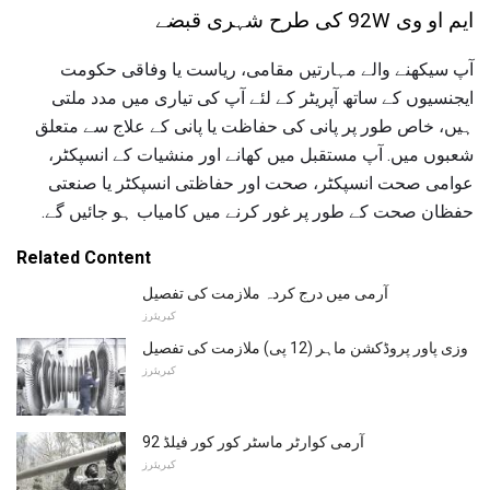
ایم او وی 92W کی طرح شہری قبضے
آپ سیکھنے والے مہارتیں مقامی، ریاست یا وفاقی حکومت
ایجنسیوں کے ساتھ آپریٹر کے لئے آپ کی تیاری میں مدد ملتی
ہیں، خاص طور پر پانی کی حفاظت یا پانی کے علاج سے متعلق
شعبوں میں. آپ مستقبل میں کھانے اور منشیات کے انسپکٹر،
عوامی صحت انسپکٹر، صحت اور حفاظتی انسپکٹر یا صنعتی
حفظان صحت کے طور پر غور کرنے میں کامیاب ہو جائیں گے.
Related Content
آرمی میں درج کردہ ملازمت کی تفصیل
کیریئرز
وزی پاور پروڈکشن ماہر (12 پی) ملازمت کی تفصیل
کیریئرز
آرمی کوارٹر ماسٹر کور کور فیلڈ 92
کیریئرز