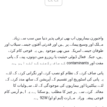
واجبورن بیماریوں اب بھی ترقی پذیر دنیا میں سب سے زیادہ
مہلک اور وسیع پیمانے پر ہیں اور قدرتی آفتوں جیسے سیلاب اور
طوفان جیسے امریکہ میں بھی موجود ہیں. یہ فوجی کام کرتے
ہیں، جبکہ فعال ڈیوٹی حیثیت یا ریزرو میں دونوں، پینے کے پانی
مفت اور contaminants کے صاف رکھنے کے لئے اہم ہے.
پانی صاف کرنے کے نظام کو نصب کرنے اور نگرانی کرنے کے لئے،
یہ پانی کی اسٹوریج اور تقسیم کے آپریشن کے ساتھ مدد کرنے کے
لئے، بیکٹیریا اور بیماریوں کی موجودگی کے لئے سہولیات کا
معائنہ کرنے سے ہر چیز کا مطلب ہو سکتا ہے. یہ اہم آرمی کام
فوجی پیشہ ورانہ مہارت (ایم او او) 92W ہے.