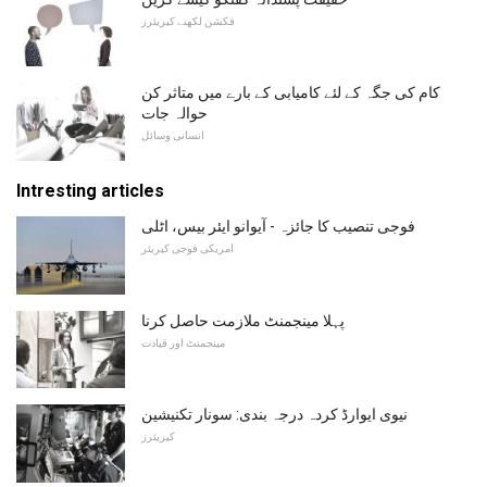
فکشن لکھنے کیریئرز
کام کی جگہ کے لئے کامیابی کے بارے میں متاثر کن
حوالہ جات
انسانی وسائل
Intresting articles
فوجی تنصیب کا جائزہ - آیوانو ایئر بیس، اٹلی
امریکی فوجی کیریئر
پہلا مینجمنٹ ملازمت حاصل کرنا
مینجمنٹ اور قیادت
نیوی ایوارڈ کردہ درجہ بندی: سونار تکنیشین
کیریئرز