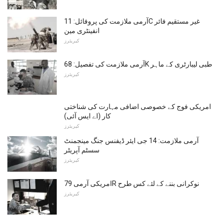
آرمی ملازمت کی پروفائل: 11C غیر مستقیم فائر
انفینٹری مین
کیریئرز
آرمی ملازمت کی تفصیل: 68K طبی لیبارٹری کے ماہر
کیریئرز
امریکی فوج کے خصوصی اضافی مہارت کی شناختی
کار (اے ایس آئی)
کیریئرز
آرمی ملازمت: 14 جی ایئر ڈیفنس جنگ مینجمنٹ
سسٹم آپریٹر
کیریئرز
امریکی آرمی 79R نوکرانی بننے کے لئے کس طرح
کیریئرز