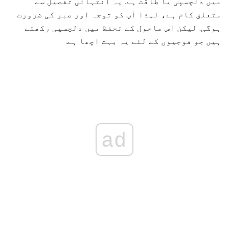
میں دلچسپی یا طاقت ہے. یہ انتہائی تفصیل سے
متعلق کام ہے، لہذا آپ کو توجہ اور صبر کی ضرورت
ہوگی. لیکن اس ماحول کے تحفظ میں دلچسپی رکھتے
ہیں جو فوجیوں کے لئے یہ بہت اچھا ہے.
ad