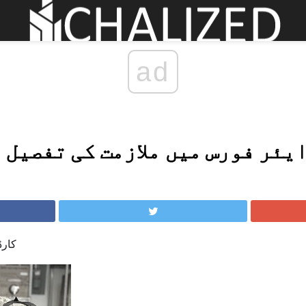
ad
یئر فورس میں ملازمت کی تفصیل 
4H0X1