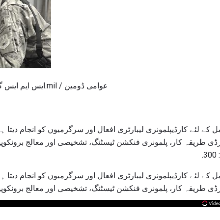
ایس ایم ایس گیٹ گیری رھان / دفاعیمجیری.mil / عوامی ڈومین
ے لئے کارڈیپلمونری لیبارٹری افعال اور سرگرمیوں کو انجام دیتا ہ
ڈی طریقہ کار، پلمونری فنکشن ٹیسٹنگ، تشخیصی اور معالج برونکوپیپ
.
ے لئے کارڈیپلمونری لیبارٹری افعال اور سرگرمیوں کو انجام دیتا ہ
ڈی طریقہ کار، پلمونری فنکشن ٹیسٹنگ، تشخیصی اور معالج برونکوپیپ