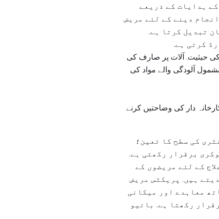
کے ہدایات کے ذریعے
انجام دینے کے لئے مریض
ن تبدیل کرتا ہے.
ڈ کرتی ہے.
ات مریض کی حیثیت. آلات پر صارف کی
بشمول آلودگی والے مواد کی
 کارخانہ دار کی وضاحتیں کرنے
ٹری کی سطح کا تعین؛
وکری برقرار رکھتی ہے.
اج کے لئے مریضوں کے
دیتے ہیں. پریکٹس مریض
اتھ معاہدے اور میکانی
قرار رکھتا ہے. بائیو