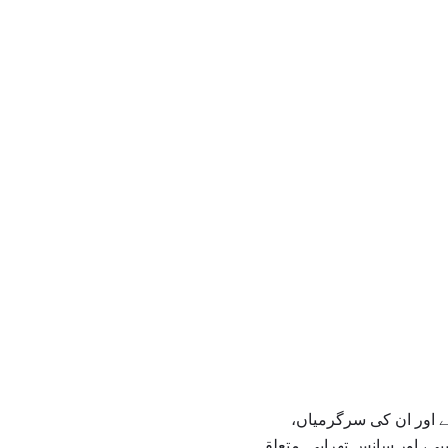
ے اور ان کی سرگرمیاں،
ی، اور سانس تھراپی. متعلقہ