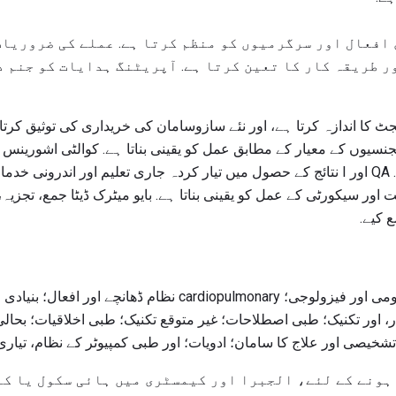
car لیبارٹری افعال اور سرگرمیوں کو منظم کرتا ہے. عملے کی ضرور
 طریقہ کار کا تعین کرتا ہے. آپریٹنگ ہدایات کو جنم 
کا اندازہ کرتا ہے، اور نئے سازوسامان کی خریداری کی توثیق کرتا ہ
کوششوں میں حصہ لیتا ہے. QA اور I نتائج کے حصول میں تیار کردہ جاری تعلیم اور ا
ر سیکورٹی کے عمل کو یقینی بناتا ہے. بایو میٹرک ڈیٹا جمع، تجزیہ، ا
 کیے.
. علم لازمی ہے: جنرل اناٹومی اور فیزولوجی؛ cardiopulmonary ن
، اور تکنیک؛ طبی اصطلاحات؛ غیر متوقع تکنیک؛ طبی اخلاقیات؛ بحالی 
شخیصی اور علاج کا سامان؛ ادویات؛ اور طبی کمپیوٹر کے نظام، تیاری،
 ہونے کے لئے، الجبرا اور کیمسٹری میں ہائی سکول یا ک