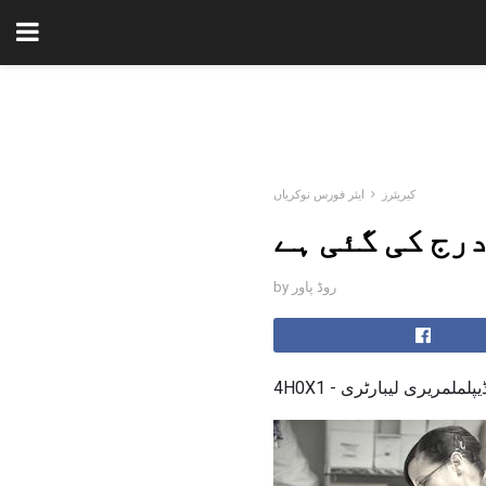
کیریئرز
ایئر فورس نوکریاں
درج کی گئی ہے
by روڈ پاور
 - کارڈیپلملمریری لیبارٹری