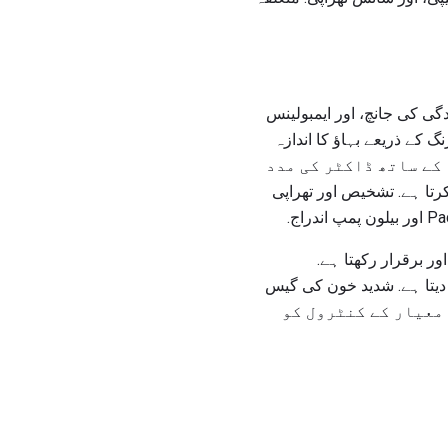
cardiopul افعال جیسے electrocardiograms، ورزش کشیدگی کی جانچ، اور ایمبولینس
 موڈ echocardiography، ڈوپلر، اور برعکس رنگ کے ذریعے بہاؤ کا اندازہ
ی کے ارتکاب کے ساتھ ڈاکٹر، اور radionuclide اور thallium مطالعہ کے ساتھ ڈاکٹر کی مدد
 کام کرتا ہے. تشخیص اور تھراپی
ر برقرار رکھتا ہے.
م دیتا ہے. شدید خون کی گیس
س کی مشینیں اور CO کے قابلیتوں سمیت معیار کے کنٹرول کو