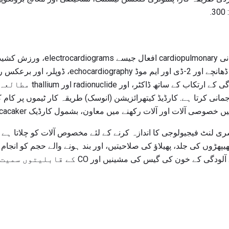
.
کارکردگی کا مظاہرہ اور نگرانی monary
الیکٹروڈرافیاتی نگرانی. دل کے ڈھانچے اور 2-ڈی اور ایم
کرتا ہے. ٹرانسفیجال اور کشیدگ
 arrhythmias کی ترجمانی کرتا ہے. کارڈیڈ کیتھرائزیشن (انوسک) طریقہ کار ٹیموں پر
ری لنٹ فیجیولوجی کا اندازہ کرنے کے لئے مخصوص آلات کو چلاتا ہے او
یپھڑوں کی جلد، پھیلاؤ کی صلاحیتیں، اور بند ہونے والے حجم کو انجا
کا نمونہ ڈرا اور تجزیہ کرتا ہے. آلودگی کے خون کی گی