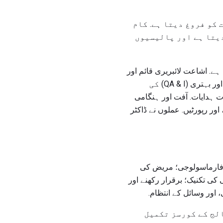
یات کو فروغ دیتا ہے. کام
دیتا ہے اور پالیسیوں
ے. اشاعت لائبریری قائم اور
برقرار رکھتا ہے. قابل اعتماد ایجنسیوں کے معیار کے مطابق عمل کو یقینی بناتا ہے. کوالٹی اشورینس اور بہتری (QA & I) کی
ندرونی خدمات ہدایات. آفت اور ہنگامی
ور رپورٹیں. عملوں نے ڈاکٹر
ظام ڈھانچے اور افعال؛ بنیادی فارماسولوجی؛ مریض کی
کی تکنیک؛ برقرار رکھنے اور
 اور وسائل کے انتظام.
الج کے کورسز تکمیل