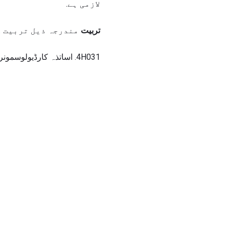
لازمی ہے.
تربیت
مندرجہ ذیل تربیت کی
4H031. اساتذہ کارڈیولوسمونری لیبارٹری کے ماہر کورس.