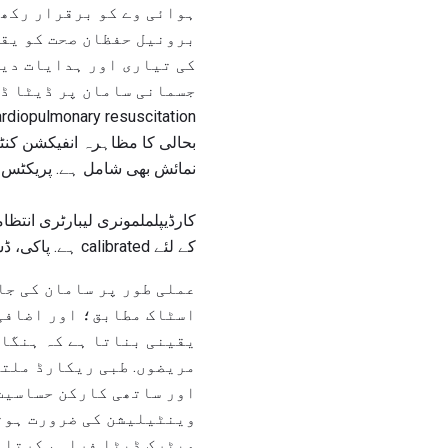
ہوائی وے کو برقرار رکھت
برونیل حفظان صحت کو یقی
کی تیاری اور ہدایات دیت
جسمانی سامان پر ڈیٹا ڈس
بحالی کا مظاہرہ انفیکشن کنٹر
نمائش بھی شامل ہے. پریکٹس 
کارڈیپلملمونری لیبارٹری انتظا
کے لئے calibrated ہے. پاکی، ڈسائٹس، اور سٹرلائز (یا نسبندی کے لئے تیار) cardiopulmonary سامان.
عملی طور پر سامان کی جا
اسٹاک مطابق؛ اور اضافی 
یقینی بناتا ہے کہ ہنگام
مریضوں. طبی ریکارڈ ملتا
اور ساتھی کارکن حساسیت.
وینٹیلیشن کی ضرورت ہوتی
میٹرک ڈیٹا فراہم کرتا ہ