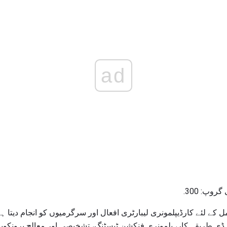
ad
وپ: 300.
ے لئے کارڈیپلمونری لیبارٹری افعال اور سرگرمیوں کو انجام دیتا ہ
ڈی طریقہ کار، پلمونری فنکشن ٹیسٹنگ، تشخیصی اور معالج برونکوپیپ