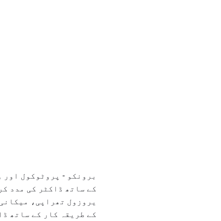
برونکو - پروٹوکول اور 
کے ساتھ ڈاکٹر کی مدد کر
یروزول تھراپی، میکانی 