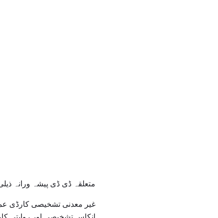
متعلقہ ڈی ڈی پیشہ ورانہ ذیلی گر
غیر معدنی تشخیصی کارڈی عمل ک
انکاس تشخیصی اور روایتی کار