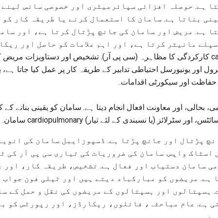
ا ہے. حوصلہ افزائی سپائرمیٹری اور خصوصی سانس لینے 
نی بناتا ہے. سامان کا استعمال کرنے یا طریقہ کار کو 
ا ہے. مریض اور سامان کی جانچ پڑتال کرتا ہے، اور ساما
پلے مانیٹر کرتا ہے، اور اہم علامات کو حاصل اور ریکار
cardiopulmonary resuscitation کارکردگی کا مظاہرہ (سی پی آر). تشخیص اور دستاویز
ول اور یونیورسل احتیاطی تدابیر کے طریقہ کار پر عمل کیا جاتا ہے، 
حفاظت اور سیکورٹی اقدامات.
می، بحالی، اور معاونت افعال انجام دیتا ہے. سامان کو یقینی بنانے کے
نچ پڑتال اور جانچ پڑتا ہے. ڈسپوزایبل سامان کی انوین
اسٹاک واپس. سامان کی ضروریات کی تیاری سی پی آر کی ٹ
ی سامان دستیاب اور فعال ہے. تشخیص، طریقہ کار، اور عل
 ہے. مریضوں کو مبارکباد دیتے ہیں اور ٹیلی فون جواب 
 ہسپتالوں اور ہسپتالوں کے مریضوں کی نقل و حمل کے س
 ہے. عام مباحثہ، فائلوں، ریکارڈز، اور رپورٹس کو بر
ے.