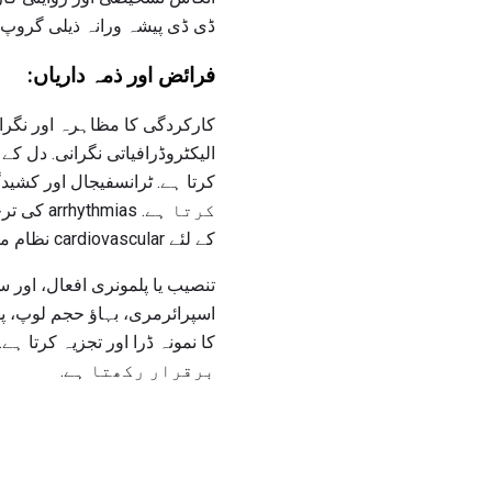
ڈی ڈی پیشہ ورانہ ذیلی گروپ: 300
فرائض اور ذمہ داریاں:
کرتا ہے.
کے لئے cardiovascular نظام میں خصوصی آلات اور آلات رکھنے میں معاون، بشمول کارڈیک Pacacaker اور بیلون پمپ اندراج.
تنصیب یا پلمونری افعال، اور س
اسپرائرمری، بہاؤ حجم لوپ، پھ
برقرار رکھتا ہے.