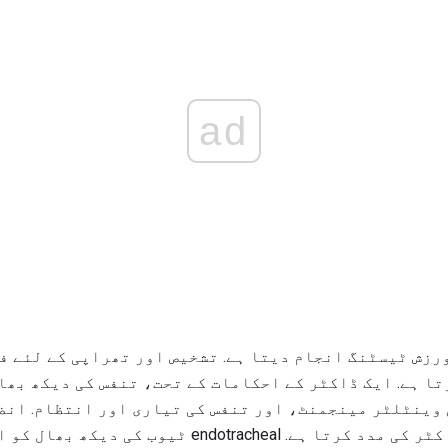
ad
ورزش ٹیسٹنگ انجام دیتا ہے. تشخیص اور تھراپی کے لئے 
تا ہے. ایک ڈاکٹر کے احکامات کے تحت، تنفس کی دیکھ بھا
وینٹلٹر مینجمنٹ، اور تنفس کی تیاری اور انتظام. انض
کے طریقہ کار کے ساتھ ڈاکٹر کی مدد کرتا ہے. dotracheal