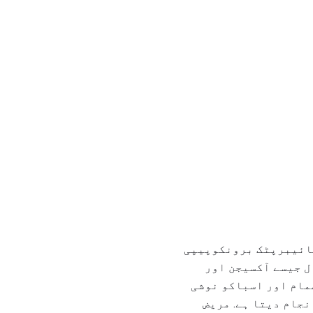
فائیبرپٹک برونکوپیپی
ل جیسے آکسیجن اور
مام اور اسباکو نوشی
en ٹیوب کی دیکھ بھال کو انجام دیتا ہے. مریض