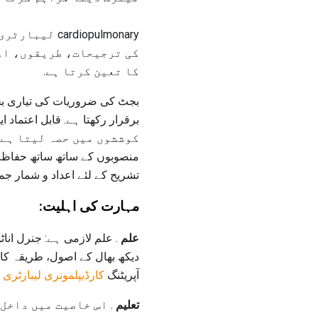
diopulmonary
کی ترجیحات، طریقوں، اور
کا تعین کرتا ہے.
بجٹ کی ضروریات کی تیاری بجٹ 
منصوبوں کے ساتھ ساتھ حفاظت او
تشریح کے لئے اعداد و شمار جمع
مہارت کی اہلیت:
علم
دیکھ بھال کے اصول، طریقہ کار
آپریٹنگ
کارڈیپلمونری لیبارٹری
ت
تعلیم
. اس خاصیت میں داخل