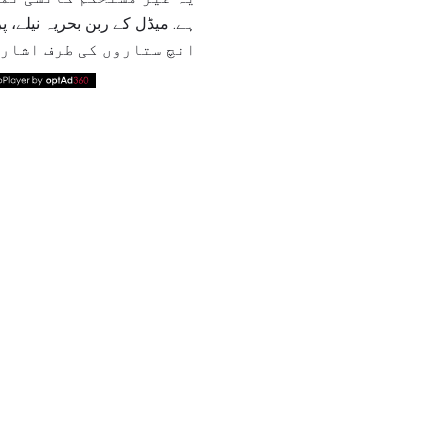
انچ ستاروں کی طرف اشارہ