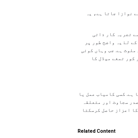
ے نوازا جاتا ہے، یہ
ے تجربہ کار ذاتی
کے لۓ یہ واضح طور پر
ملوث ہے. جب وہاں کوئی
 کور تمغے میڈل کا
 ہے. کسی کامیاب عمل یا
صدر سجاوٹ اور متعلقہ
کا اعزاز حاصل کرسکتا
Related Content