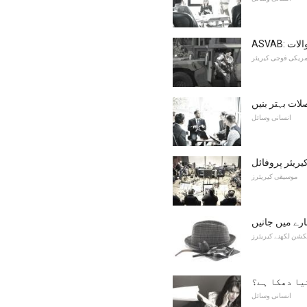
سوالات
مریکی فوجی کیریئر
لات بہتر بنیں
انسانی وسائل
ریئر پروفائل
موسیقی کیریئرز
رے میں جانیں
شن لکھنے کیریئرز
یا دھکا ہے؟
انسانی وسائل