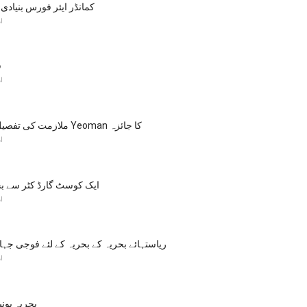
کمانڈر ایئر فورس بنیادی
ا
ف
ا
ملازمت کی تفصیل: کوسٹ گارڈ Yeoman کا جائزہ
ا
ایک کوسٹ گارڈ کٹر سے ب
ا
ریاستہائے بحریہ کے بحریہ کے لئے فوجی جہ
ا
بحریہ یونی