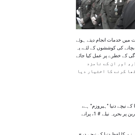
 میں خدمات انجام دیتے ہوئے
بچانے کی کوششوں کے لئے، یہ
، اور ان کے نامزد
ھا کرنے کا اختیار دیا
ا کے نیچے دنیا "ہیروزم" ہے،
ڈیفنس ڈیفنس کے تفصیلات کے شناختی شیٹ کے مطابق، کانسی ٹکڑا کے اوپر منسلک 1-3 / 8 "وسیع ربن پر بحریہ نیلے # 1، پرانے
زم
کا لفظ دنیا کے نیچے درج