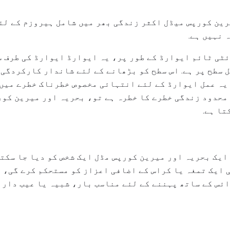
ین کورپس میڈل اکثر زندگی بھر میں شامل ہیروزم کے لئ
 نہیں ہے.
ٹی ٹائم ایوارڈ کے طور پر، یہ ایوارڈ ایوارڈ کی طرف س
 سطح پر ہے. اس سطح کو بڑھانے کے لئے شاندار کارکردگی 
یہ عمل ایوارڈ کے لئے انتہائی مخصوص خطرناک خطرے میں 
محدود زندگی خطرے کا خطرہ ہے تو، بحریہ اور میرین کور
ا ہے.
ایک بحریہ اور میرین کورپس مڈل ایک شخص کو دیا جا سکتا
ی ایک تمغہ یا کراس کے اضافی اعزاز کو مستحکم کرے گی، 
ئس کے ساتھ پہننے کے لئے مناسب بار، شبیہ یا عیب دار 