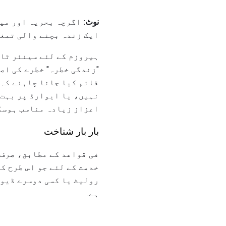
نوٹ:
اگرچہ بحریہ اور میر
ایک زندہ بچنے والی تمغہ
ہیروزم کے لئے سینئر ٹائ
"زندگی خطرہ" خطرے کی اصل
قائم کیا جانا چاہئے کہ 
نہیں، یا ایوارڈ پر بہت 
اعزاز زیادہ مناسب ہوسکت
بار بار شناخت
فی قواعد کے مطابق، صرف 
خدمت کے لئے جو اس طرح ک
رولیٹ یا کسی دوسرے ڈیوا
ہے.