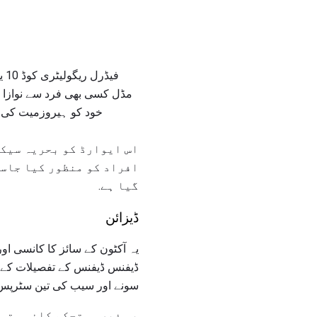
مڈل کسی بھی فرد سے نوازا ج
خود کو ہیروزمیت کی ط
اس ایوارڈ کو بحریہ سیک
افراد کو منظور کیا جاسک
گیا ہے.
ڈیزائن
یہ آکٹون کے سائز کا کانسی اور ک
سونے اور سیب کی تین سٹرپس
یہ غیر مستحکم کانسی تمغ