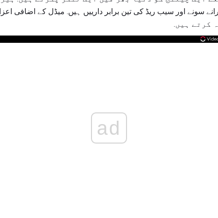
 کرتے ہیں.
ad