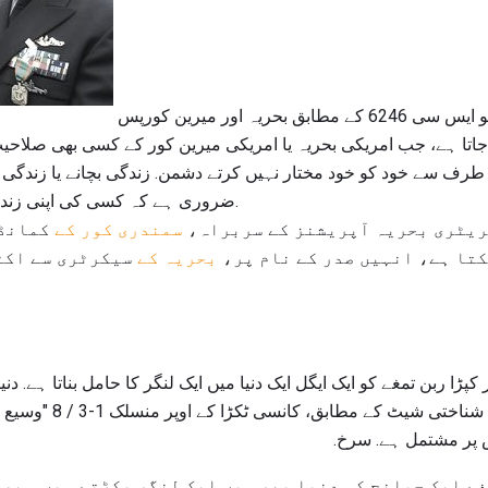
فیڈرل ریگولیٹری کوڈ 10 یو ایس سی 6246 کے مطابق بحریہ اور میرین کورپس
اتا ہے، جب امریکی بحریہ یا امریکی میرین کور کے کسی بھی صلاحیت
رف سے خود کو خود مختار نہیں کرتے دشمن. زندگی بچانے یا زندگی 
ضروری ہے کہ کسی کی اپنی زندگی کے خطرے پر عمل کیا جائے.
ریٹری بحریہ آپریشنز کے سربراہ،
سمندری کور کے
کمانڈر
تا ہے، انہیں صدر کے نام پر،
بحریہ کے
سیکرٹری سے اکٹ
پڑا ربن تمغے کو ایک ایگل ایک دنیا میں ایک لنگر کا حامل بناتا ہے. دنی
 پر مشتمل ہے. سرخ.
ے ایک چیلنج کو دنیا بھر میں ایک لنگر پکڑتے ہیں.
ہیرو