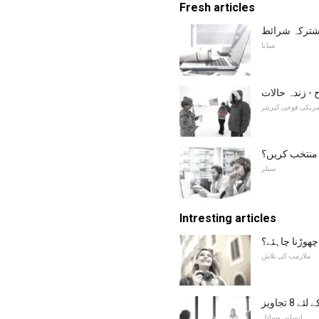
Fresh articles
شترکہ شرائط
میڈیا
- زندہ حالات
مریکی فوجی کیریئر
 منتخب کریں؟
سیلز
Intresting articles
چھوڑنا چاہئے؟
ملازمت کی تلاش
 تجاویز
انسانی وسائل