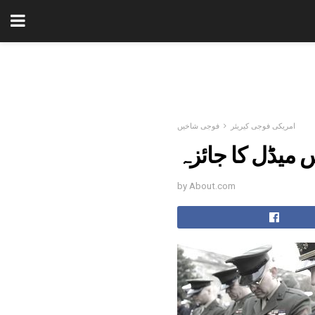
امریکی فوجی کیریئر
فوجی شاخیں
 میڈل کا جائزہ
by About.com