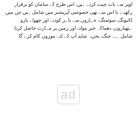
اوپر سے بات چیت کرتے ہیں، اس طرح کے سامان کو برقرار
رکھنے، یا اس سے بھی خصوصی آپریشنز میں شامل ہیں جن میں
ڈائیونگ، سوئمنگ، جہازوں سے باہر کودنے اور چھوٹے بازو
ہتھیاروں، دھماکہ خیز مواد، اور زمین پر مہارت حاصل کرنا
شامل ہے. جنگ، بحریہ شاید آپ کے لئے موزوں کام کرے گا.
ad