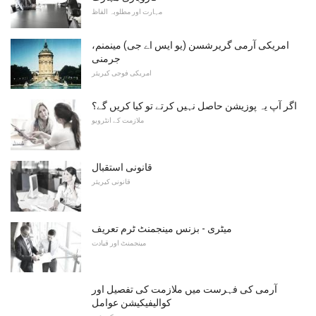
مہارت اور مطلوبہ الفاظ
امریکی آرمی گریرشسن (یو ایس اے جی) مینمنم،
جرمنی
امریکی فوجی کیریئر
اگر آپ یہ پوزیشن حاصل نہیں کرتے تو کیا کریں گے؟
ملازمت کے انٹرویو
قانونی استقبال
قانونی کیریئر
میٹری - بزنس مینجمنٹ ٹرم تعریف
مینجمنٹ اور قیادت
آرمی کی فہرست میں ملازمت کی تفصیل اور
کوالیفیکیشن عوامل