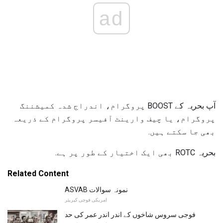
ad
آپ بحریہ کے BOOST پروگرام، اندراج شدہ کمیشننگ
پروگرام، یا چیف وارینٹ آفیسر پروگرام کے ذریعہ
بھی جا سکتے ہیں.
بحریہ ROTC بھی ایک اختیار کے طور پر ہے.
Related Content
ASVAB نمونہ سوالات
امریکی فوجی کیریئر
فوجی سروس شاخوں کے اندر اندر عمر کی حد