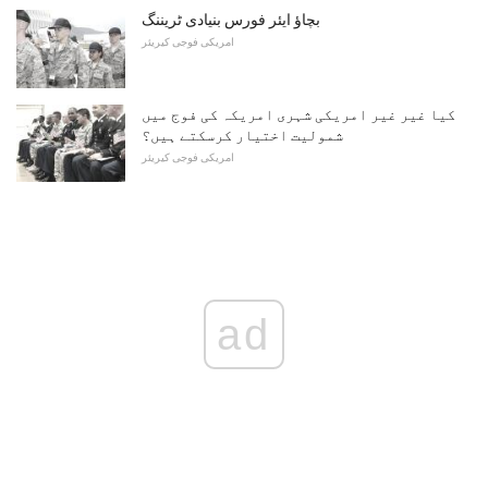
بچاؤ ایئر فورس بنیادی ٹریننگ
امریکی فوجی کیریئر
کیا غیر غیر امریکی شہری امریکہ کی فوج میں
شمولیت اختیار کرسکتے ہیں؟
امریکی فوجی کیریئر
ad