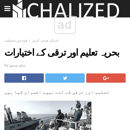
ad
امریکی فوجی کیریئر
فوج میں شمولیت
بحریہ تعلیم اور ترقی کے اختیارات
by سٹو سمتھ
تعلیم اور ترقی کے لئے نیوی افسران کیا ہیں