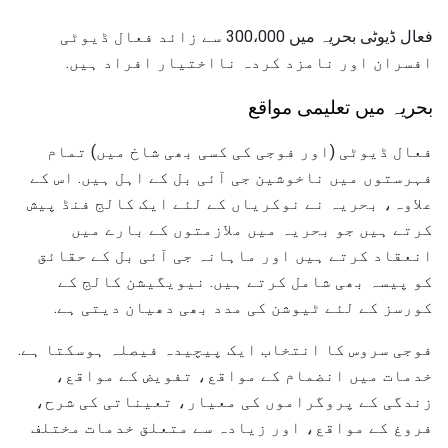
فعال ڈیوٹی بحریہ میں 300،000 سے زائد فعال ڈیوٹی
افسران اور نامزد کردہ نااختیار افراد ہیں.
بحریہ میں تعلیمی مواقع
فعال ڈیوٹی (اور فوجی کی کسی بھی شاخ میں) تمام
فہرستوں میں ناخوشین جی آئی بل کے اہل ہیں. اس کے
علاوہ، بحریہ نے نوکریاں کے لئے ایک کالج فنڈ پیش
کرتے ہیں جو بحریہ میں ملازمتوں کے بارے میں
انعقاد کرتے ہیں اور ماہانہ جی آئی بل کے حقائق
کو پیسہ بھی شامل کرتے ہیں. نیویگیشن کالج کے
کورسز کے لئے ٹیوشن کی مدد بھی دھیان دیتی ہے.
فوجی سروس کا انتخاب ایک پیچیدہ فیصلہ ہوسکتا ہے.
خدمات میں انضمام کے مواقع، تفویض کے مواقع،
زندگی کے پروگراموں کی معیار، تعیناتی کی شرح،
فروغ کے مواقع، اور زیادہ سے متعلق خدمات مختلف