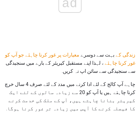
ad
زندگی کے
بہت سے دوسرے
معیارات پر غور کرنا چاہئے جو آپ کو
غور کرنا چاہئے
، لہذا اپنے مستقبل کیریئر کے بارے میں سنجیدگی
سے سنجیدگی سے سائن اپ نہ کریں.
چاہے آپ کالج کے لئے ادا کرنے میں مدد کے لئے صرف 4 سال خرچ
کرنا چاہتے ہیں یا آپ کو 20 سے زیادہ سالوں کے لئے ایک
کیریئر بنانا چاہتے ہیں، آپ کے ملک کی خدمت کرنے
کا فیصلہ کرنے کا آپس میں زیادہ تر غور کرنا ہوگا.