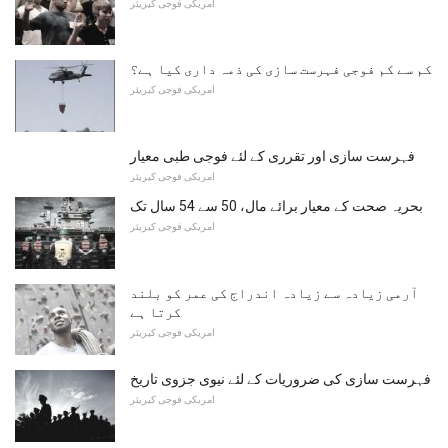
امریکی فوجی کیریئر
کم سے کم فوجی فہرست سازی کی ذمہ داری کیا ہے؟
امریکی فوجی کیریئر
فہرست سازی اور تقرری کے لئے فوجی طبی معیار
امریکی فوجی کیریئر
بحریہ صحت کے معیار برائے مال، 50 سے 54 سال تک
امریکی فوجی کیریئر
آرمی زیادہ سے زیادہ اندراج کی عمر کو بلند
کرتا ہے
امریکی فوجی کیریئر
فہرست سازی کی ضروریات کے لئے نیوی جزوی تاریخ
امریکی فوجی کیریئر