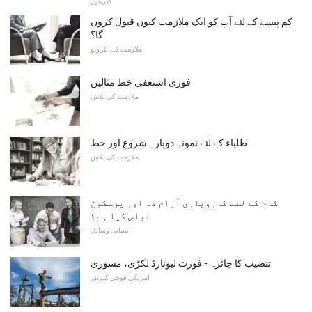
کیریئرز
کم پیسے کے لئے آپ کو ایک ملازمت کیوں قبول کروں
گا؟
ملازمت کے انٹرویو
فوری استعفی خط مثالیں
ملازمت کی تلاش
طلباء کے لئے نمونہ دوبارہ شروع اور خط
ملازمت کی تلاش
کام کے لئے کاروباری آرام دہ اور پرسکون
لباس کیا ہے؟
انسانی وسائل
تنصیب کا جائزہ - فورٹ لیونارڈ لکڑی، مسوری
امریکی فوجی کیریئر