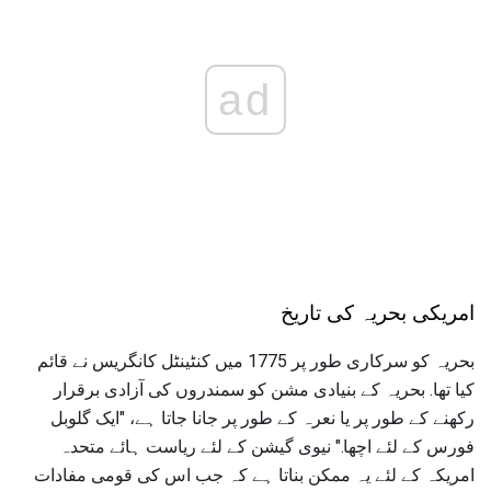
ad
امریکی بحریہ کی تاریخ
بحریہ کو سرکاری طور پر 1775 میں کنٹینٹل کانگریس نے قائم
کیا تھا. بحریہ کے بنیادی مشن کو سمندروں کی آزادی برقرار
رکھنے کے طور پر یا نعرہ کے طور پر جانا جاتا ہے، "ایک گلوبل
فورس کے لئے اچھا." نیوی گیشن کے لئے ریاست ہائے متحدہ
امریکہ کے لئے یہ ممکن بناتا ہے کہ جب اس کی قومی مفادات