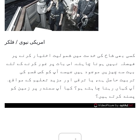
امریکی نیوی / فلکر
کسی بھی شاخ کی خدمت میں شمولیت اختیار کرنے پر
فیصلہ نہیں ہونا چاہئے. اس بات پر غور کرنے کے لئے
بہت سے چیزیں موجود ہیں جیسے آپ کو کس قسم کی
تربیت حاصل ہے، یا ترقی اور مزید تعلیم کے مواقع.
آپ کہاں رہنا چاہتے ہو؟ کیا آپ سمندر پر زمین کو
پسند کرتے ہیں؟