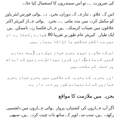
کی ضرورت ہے تو اس سمندروں کا استعمال کیا جائے.
اس کے علاوہ، تنازعے کے دوران، بحریہ نے ہوائی فورس ایئر پاور
کو مکمل کرنے میں مدد ملتی ہے. بحریہ ہوائی جہاز کیریئر اکثر
علاقوں میں تعینات کرسکتے ہیں جہاں فکسڈ رنے ناممکن ہیں.
ایک طیارہ کیریئر عام طور پر تقریبا 80 طیارے رکھتا ہے. ان
میں سے اکثر جنگجو یا لڑاکا بمبار ہیں.
اس کے علاوہ، نیوی بحری جہاز میل دور (بہت بھاری
گنوں کے ساتھ)، اور کروز میزائل سے زمین کے اہداف
پر حملہ کر سکتے ہیں.
اور بحریہ کے بحریہ کے علاقوں میں بحری جہاز بحری
جہازوں کے لۓ بنیادی طور پر ذمہ دار ہے.
بحریہ میں ملازمت کا مواقع
اگر آپ جہازوں کی کشتیاں، پرواز ہوائی جہازوں میں دلچسپی
رکھتے ہیں، سب سے اوپر کے ساتھ بات چیت کرتے ہیں، سبھی