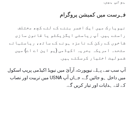
ہوتی ہیں.
فہرست میں کمیشن پروگرام
نیویارک میں ایک افسر بننے کے لئے کچھ مختلف
راستے ہیں. آپ ریاستی ایگزیکٹو یا قانون سازی
شاخوں کے رکن کے نامزد ہونے کے ساتھ، ریاستہائے
متحدہ امریکہ بحریہ اکیڈمی (یو این اے اے) میں
شمولیت اختیار کرسکتے ہیں.
آپ سب سے پہلے نیوپورٹ، آرآئ میں نیویڈ اکیڈمی پریپ اسکول
میں داخل ہو جائیں گے، جہاں آپ USNA میں تربیت اور نصاب
کے لئے ہدایات اور تیار کریں گے.