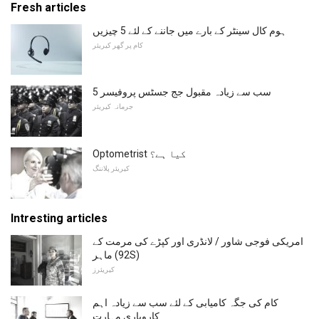
Fresh articles
ہوم کال سینٹر کے بارے میں جاننے کے لئے 5 چیزیں
کام پر گھر کیریئر
5 سب سے زیادہ مقبول جج جسٹس پروفیسر
جرمانہ کیریئر
Optometrist کیا ہے؟
کیریئر پلاننگ
Intresting articles
امریکی فوجی شاور / لانڈری اور کپڑے کی مرمت کے
ماہر (92S)
کیریئرز
کام کی جگہ کامیابی کے لئے سب سے زیادہ اہم
کاروباری مہارت