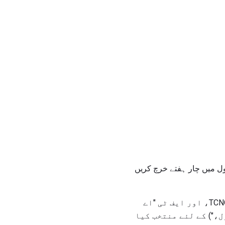
ول میں چار ہفتے خرچ کریں
سب میرین سیکھنے کے مرکز میں اپرنٹس شپ تکنیکی تربیت، تاکتیکل کمپیوٹر نیٹ ورک آپریشن، یا TCNO، اور ایف ٹی "اے
ل،") کے لئے منتخب کیا