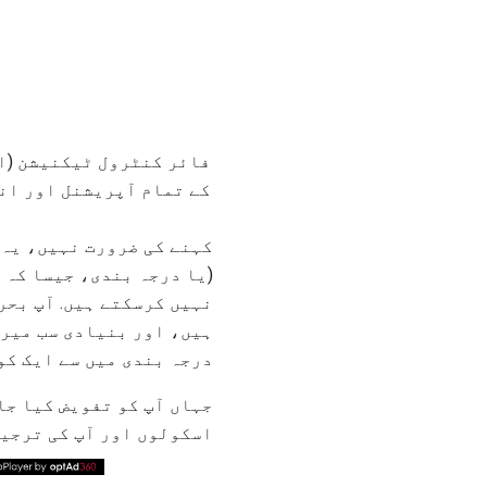
کے تمام آپریشنل اور ان
کہنے کی ضرورت نہیں، یہ
(یا درجہ بندی، جیسا کہ 
نہیں کرسکتے ہیں. آپ بحر
ہیں، اور بنیادی سب میری
درجہ بندی میں سے ایک کو
جہاں آپ کو تفویض کیا جا
اسکولوں اور آپ کی ترجیح