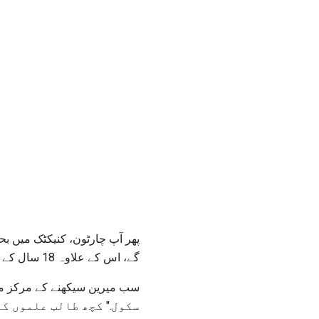
پھر آپ چارٹون، کنیکٹک میں ب
گے، اس کے علاوہ 18 سال کے بعد آبدوز سیکھنے کے مرکز میں گریٹن میں بھی.
سکول." کچھ طالب علموں کو