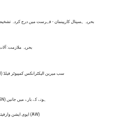
بحریہ ہسپتال کارپینمان - فہرست میں درج کردہ تشخ
بحریہ ملازمت: آلات 
سب میرین الیکٹرانکس کمپیوٹر فیلڈ 
بحریہ بحریہ (SN) ہونے کے بارے میں جانیں
ایوی ایشن وارفیئر سسٹم آپریٹر (AW)