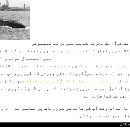
فائر کنٹرول ٹیکنیشن (ایف ٹی) ایک بحریہ کے سب میرین کے کمپیوٹر
تظامی پہلوؤں کے لئے ذمہ دار ہے اور ہتھیاروں کے نظام
میں استعمال ہونے والے کنٹرول میکانزمز ہیں.
بحریہ
میں ایک اہم کام ہے. یہ سب سے زیادہ بحریہ ملازمت
وہ حوالہ دیتے ہیں) کیونکہ نئی بھرتی کے طور پر، آپ اس
یہ کے
سب میرین الیکٹرانکس / کمپیوٹر فیلڈ
میں شامل ہو
ن اسکول اور سب میرین سیکھنے کے پائپ لائن کے کورس کے ب
 تفویض کیا جاتا ہے.
تا ہے اس وقت آپ کو نائب کی ضروریات پر منحصر ہے، اس وق
ات میں اضافہ ہوتا ہے.