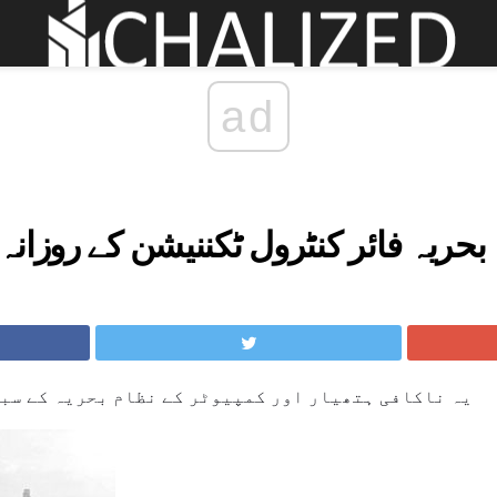
ad
بحریہ فائر کنٹرول ٹکننیشن کے روزان
یہ ناکافی ہتھیار اور کمپیوٹر کے نظام بحریہ کے سب