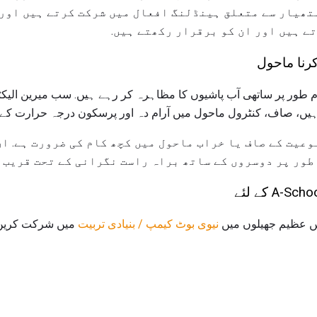
ہتھیار سے متعلق ہینڈلنگ افعال میں شرکت کرتے ہیں اور
تے ہیں اور ان کو برقرار رکھتے ہیں.
کرنا ماحول
طور پر ساتھی آب پاشیوں کا مظاہرہ کر رہے ہیں. سب میرین الیکٹرا
 ہیں، صاف، کنٹرول ماحول میں آرام دہ اور پرسکون درجہ حرارت کے 
وعیت کے صاف یا خراب ماحول میں کچھ کام کی ضرورت ہے. ان
طور پر دوسروں کے ساتھ براہ راست نگرانی کے تحت قریب س
A- کے لئے
ں عظیم جھیلوں میں
نیوی بوٹ کیمپ / بنیادی تربیت
میں شرکت کریں 