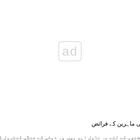
ad
کی ماہرین کے فرائض
نوں کے لئے یہ ناول اہم ہیں. وہ ذیلی کے جنگی کنٹرول ک