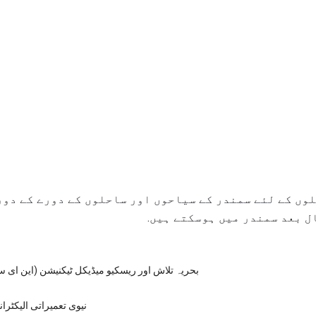
وں کے لئے سمندر کے سیاحوں اور ساحلوں کے دورے کے دور
بحریہ تلاش اور ریسکیو میڈیکل ٹیکنیشن (این ای سی ایچ
نیوی تعمیراتی الیکٹر