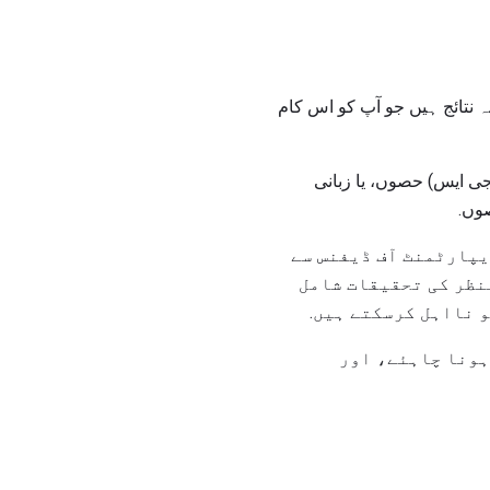
 آپ کے پاس دو ممکنہ نتائج ہیں جو آپ کو اس کام
نس (جی ایس) حصوں، یا زبانی
یپارٹمنٹ آف ڈیفنس سے
منظر کی تحقیقات شامل
و نااہل کرسکتے ہیں.
ہونا چاہئے، اور