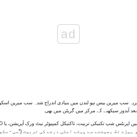
ad
حریہ سب میرین بیس نیو لندن میں بنیادی اندراج شدہ سب میرین اسک
 بیڑے تک بھیجنے سے پہلے اعلی درجے کی تربیت ("سی - سکو