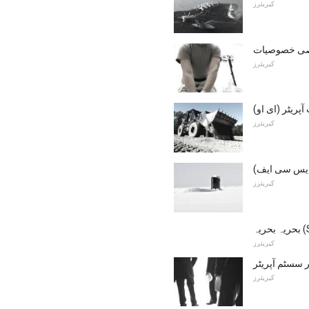
کیریئرز
یصی خصوصیات
کیریئرز
آپریٹر (ای او)
کیریئرز
(ایس سی ایف)
کیریئرز
کیریئرز
کیریئرز