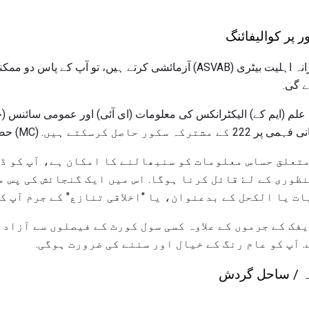
 پر کوالیفائنگ
جب آپ مسلح خدمات پیشہ ورانہ اہلیت بیٹری (ASVAB) آزمائشی کرتے ہیں، تو
ے گی.
ضی (AR)، ریاضیاتی علم (ایم کے) الیکٹرانکس کی معلومات (ای آئی) اور عمومی سائ
متعلق حساس معلومات کو سنبھالنے کا امکان ہے، آپ کو ڈ
ظوری کے لۓ قائل کرنا ہوگا. اس میں ایک گنجائش کی پس 
ت یا الکحل کے بدعنوان، یا "اخلاقی تنازع" کے جرم آپ ک
فک کے جرموں کے علاوہ کسی سول کورٹ کے فیصلوں سے آزاد 
 آپ کو عام رنگ کے خیال اور سننے کی ضرورت ہوگی.
رہ / ساحل گردش