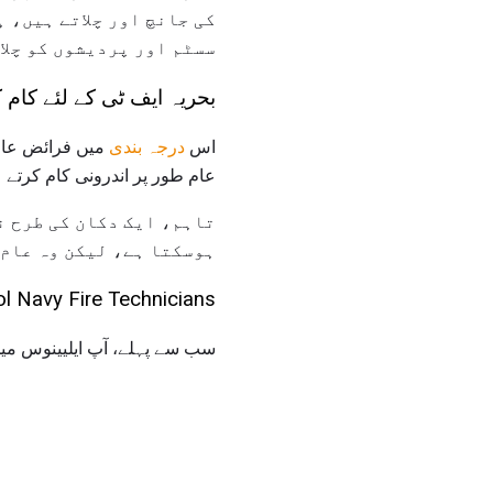
کی جانچ اور چلاتے ہیں، 
سسٹم اور پردیشوں کو چلا
بحریہ ایف ٹی کے لئے کام 
اس
درجہ بندی
میں فرائض عام 
عام طور پر اندرونی کام کرتے
تاہم، ایک دکان کی طرح ن
ہوسکتا ہے، لیکن وہ عام 
School Navy Fire Technicians
سب سے پہلے، آپ ایلیینوس می