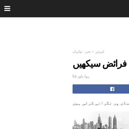
کیریئرز
بحریہ نوکریاں
ہ فرائض سیکھیں
by روڈ پاور
سڈی پر نگرانی کرتی ہیں