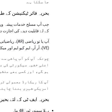
جا سکتا ہے.
بحریہ فائر ٹیکنیشن کے طور
کے لۓ قابلیت دینے کی اجازت د
آپ یا تو ریا
(VE)، آر آر، ایم کیو ایم اور میکانی فہمی پر 222 کے مشترکہ سکور حاصل کرسکتے ہیں. (MC) حصوں.
چونکہ آپ کو آب پاشی سے 
اعلی خفیہ سیکورٹی کی من
ہو گی، اور کسی بھی منشیا
آپ کا ریکارڈ معمولی ٹری
امریکی شہری بننا چاہئے.
بحریہ ایف ٹی کے لئے بحی
پہلا سمندر ٹور: 48 ماہ