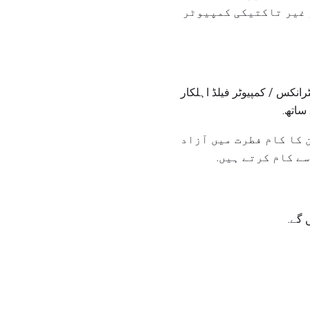
 غیر تاکتیکی کمپیوٹر
نکس / کمپیوٹر فیلڈ اہلکار
ساتھ.
 کا کام فطرت میں آزاد
ے کام کرتے ہیں.
گے.