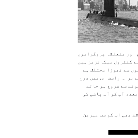
 اور متعلقہ پروگراموں
وں سے تھوڑا مختلف ہے
ے براہ راست اس میں درج
نے سے شروع ہو جاتے
عد، آپ کو آب پاشی کی
ت بھی آپ کو سب میرین