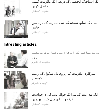
ایک اسٹافنگ ایجنسی کے ذریعہ ایک ملازمت کیسے
حاصل کریں
ملازمت کی تلاش
مثال کے ساتھ سنجیدگی سے مہارت کے بارے میں
جانیں
ملازمت کی تلاش
Intresting articles
مجھے بتائیں کہ آپ کام میں کیا فرق ہوسکتے
ہیں
ملازمت کے انٹرویو
سرکاری ملازمت کی پروفائل: سکول کے رہنما
کونسلر
گورنمنٹ کیریئر
ایک ملازمت کے لئے ایک حوالہ دینے کی درخواست
کرنے والے ای میل کیسے بھیجیں
ملازمت کی تلاش