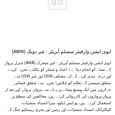
ad
ایوی ایشن وارفیئر سسٹم آپریٹر - غیر دونک (AWN)
ایوی ایشن وارفیئر سسٹم آپریٹر - غیر متحرک (AWA) جنرل پرواز
کے عملے کو انجام دیتا ہے؛ اعداد و شمار کو نکالنے، تجزیہ کرنے،
اور درجہ بندی کرنے کے لئے مختلف USW اور غیر USW سے
متعلق سینسر کے نظام کو چلائیں؛ بحریہ سے متعلق فضائی
جہازوں میں ایک وسیع پیمانے پر پہلے سے پرواز، پرواز، اور بعد از
پرواز پروازوں کی کارروائی کرتے ہیں، مخالفین کی سطح پر
استعمال کرتے ہیں، یو ایس ڈبلیو، میرا انسداد منشیات،
الیکٹرانک، انسداد منشیات، اور زمین اور بحری ریسکیو جنگ کے