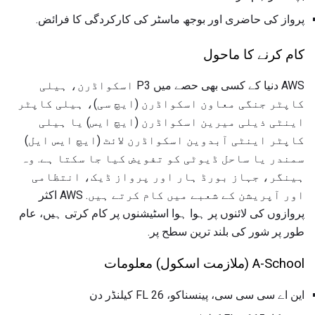
پرواز کی حاضری اور بوجھ ماسٹر کی کارکردگی کا فرائض.
کام کرنے کا ماحول
AWS دنیا کے کسی بھی حصے میں P3 اسکواڈرن، ہیلی
کاپٹر جنگی معاون اسکواڈرن (ایچ سی)، ہیلی کاپٹر
اینٹی ذیلی میرین اسکواڈرن (ایچ ایس) یا ہیلی
کاپٹر اینٹی آبدوین اسکواڈرن لائٹ (ایچ ایس ایل)
سمندر یا ساحل ڈیوٹی کو تفویض کیا جا سکتا ہے. وہ
ہینگر، جہاز بورڈ ہار اور پرواز ڈیک، انتظامی
اور آپریشن کے شعبے میں کام کرتے ہیں. AWS اکثر
پروازوں کی لائنوں پر ہوا ہوا اسٹیشنوں پر کام کرتی ہیں، عام
طور پر شور کی بلند ترین سطح پر.
A-School (ملازمت اسکول) معلومات
این اے سی سی سی، پینسناکو، FL 26 کیلنڈر دن