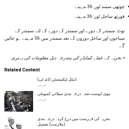
چوتھی سمند ٹور: 36 مہینے
فورتھ ساحل ٹور: 36 مہینے
نوٹ: سمندر کے دورے اور سمندر کے دورے کے لئے سمندر کے
سیاحوں اور ساحل دوروں کے بعد سمندر میں 36 مہینے ہو جائیں
گے.
>
بحریہ کے عملے کمانڈر کی مندرجہ ذیل معلومات کی بہتری
Related Content
ڈینٹل ٹیکنینسٹن (ڈی ٹی)
کیریئرز
نیوی ایوست شدہ درجہ بندی سپلائی کمیونٹی
کیریئرز
بحریہ کی فہرست میں درج کردہ درجہ بندی
(ملازمت) تفصیل