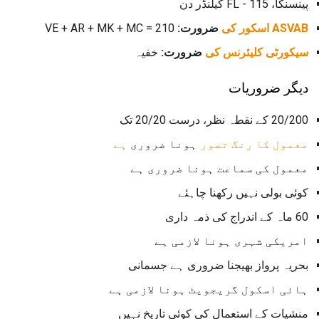
پینسنکا، FL - 115 کیلنڈر دن
ASVAB اسکور کی
ضرورت:
VE + AR + MK + MC = 210
سیکورٹی کلیئرنس کی
ضرورت:
خفیہ
دیگر ضروریات
20/200 کے نقطہ نظر، درست 20/20 تک
معمول کا رنگ تصور
ہونا ضروری
ہے
معمول کی سماعت ہونا ضروری ہے
کوئی بولی نہیں رکھنا چاہئے
60 ماہ کے اندراج کی ذمہ داری
امریکی شہری ہونا لازمی ہے
بحریہ پرواز بھیجنا ضروری ہے جسمانی
ہائی اسکول گریجویٹ ہونا لازمی ہے
منشیات کے استعمال کی کوئی تاریخ نہیں