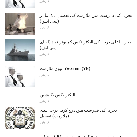
کیریئرز
بحریہ کی فہرست میں ملازمت کی تفصیل: پاک ماہر
(سی ایس)
کیریئرز
بحریہ اعلی درجے کی الیکٹرانکس کمپیوٹر فیلڈ (اے ای
سی ایف)
کیریئرز
نیوی ملازمت: Yeoman (YN)
کیریئرز
الیکٹرانکس تکنیشین
کیریئرز
بحریہ کی فہرست میں درج کردہ درجہ بندی
(ملازمت) تفصیل
کیریئرز
صحافی (JO) -بھی فہرست میں درج کردہ فہرست