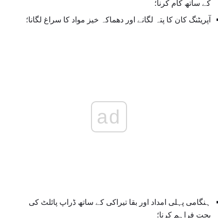
کے ساتھ کام کرنا؛
آپریٹنگ کان کا پتہ لگانے اور دھماکہ خیز مواد کا سراغ لگانا؛
ad
ہنگامی پہلی امداد اور بقا تیراکی کے ساتھ ڈراپ پائلٹ کی
بچت فراہم کرنا؛