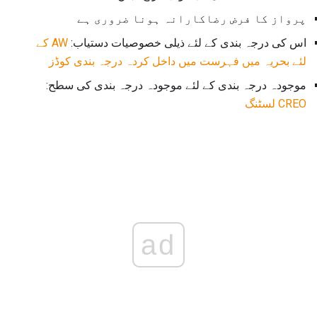
پرواز کا فرض رضاکارانہ ہونا ضروری ہے
اس کی درجہ بندی کے لئے ذیلی خصوصیات دستیاب:
AW کے
لئے بحریہ میں فہرست میں داخل کردہ درجہ بندی کوڈز
موجودہ درجہ بندی کے لئے موجودہ درجہ بندی کی سطح:
CREO لسٹنگ
ad