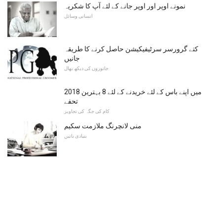
نمونے اوپر اور اوپر جانے کے لئے آپ کا شکریہ
انسانی وسائل
کتے گرورسر سرٹیفیکیشن حاصل کرنے کا طریقہ
جانیں
جانوروں کی دیکھ بھال
2018 میں اپنے باس کے لئے خریدنے کے لئے 8 بہترین
تحفے
کام کی جگہ کی تجاویز
منی لانچرنگ ملازمت سکیم
بنیادی باتیں