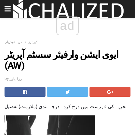
ad
کیریئرز
بحریہ نوکریاں
ایوی ایشن وارفیئر سسٹم آپریٹر
(AW)
by روڈ پاور
بحریہ کی فہرست میں درج کردہ درجہ بندی (ملازمت) تفصیل