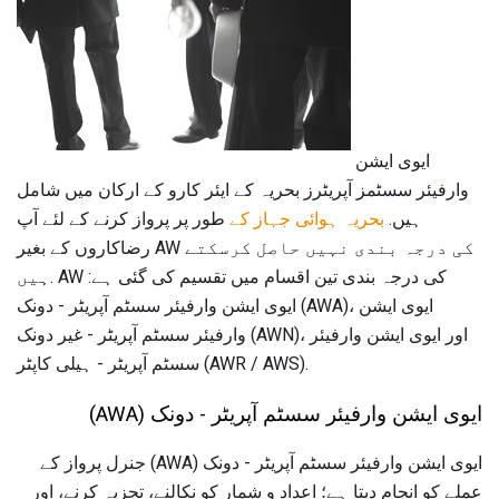
ایوی ایشن
وارفیئر سسٹمز آپریٹرز بحریہ کے ایئر کارو کے ارکان میں شامل
ہیں.
بحریہ ہوائی جہاز کے
طور پر پرواز کرنے کے لئے آپ
رضاکاروں کے بغیر AW کی درجہ بندی نہیں حاصل کرسکتے
ہیں. AW کی درجہ بندی تین اقسام میں تقسیم کی گئی ہے:
ایوی ایشن وارفیئر سسٹم آپریٹر - دونک (AWA)، ایوی ایشن
وارفیئر سسٹم آپریٹر - غیر دونک (AWN)، اور ایوی ایشن وارفیئر
سسٹم آپریٹر - ہیلی کاپٹر (AWR / AWS).
ایوی ایشن وارفیئر سسٹم آپریٹر - دونک (AWA)
ایوی ایشن وارفیئر سسٹم آپریٹر - دونک (AWA) جنرل پرواز کے
عملے کو انجام دیتا ہے؛ اعداد و شمار کو نکالنے، تجزیہ کرنے، اور