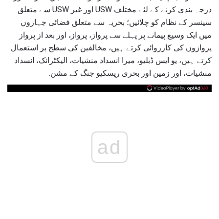
درجہ بندی کرنے کے لئے مختلف USW اور غیر USW سے متعلق
سینسر کے نظام کو چلائیں؛ بحریہ سے متعلق فضائی جہازوں
میں ایک وسیع پیمانے پر پہلے سے پرواز، پرواز، اور بعد از پرواز
پروازوں کی کارروائی کرتے ہیں، مخالفین کی سطح پر استعمال
کرتے ہیں، یو ایس ڈبلیو، میرا انسداد منشیات، الیکٹرانک، انسداد
منشیات، اور زمین اور بحری ریسکیو جنگ کے مشن.
ad