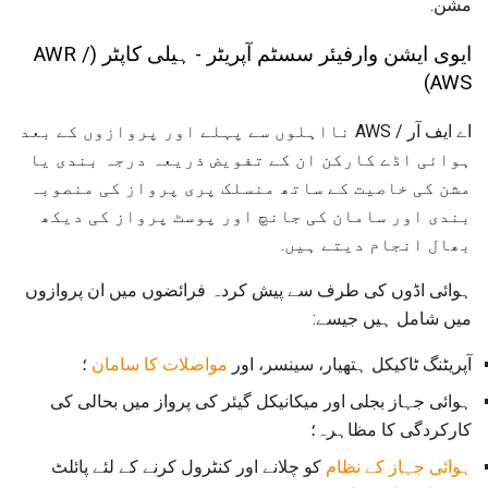
مشن.
ایوی ایشن وارفیئر سسٹم آپریٹر - ہیلی کاپٹر (AWR /
AWS)
اے ایف آر / AWS نااہلوں سے پہلے اور پروازوں کے بعد
ہوائی اڈے کارکن ان کے تفویض ذریعہ درجہ بندی یا
مشن کی خاصیت کے ساتھ منسلک پری پرواز کی منصوبہ
بندی اور سامان کی جانچ اور پوسٹ پرواز کی دیکھ
بھال انجام دیتے ہیں.
ہوائی اڈوں کی طرف سے پیش کردہ فرائضوں میں ان پروازوں
میں شامل ہیں جیسے:
آپریٹنگ ٹاکیکل ہتھیار، سینسر، اور
مواصلات کا سامان
؛
ہوائی جہاز بجلی اور میکانیکل گیئر کی پرواز میں بحالی کی
کارکردگی کا مظاہرہ؛
ہوائی جہاز کے نظام
کو چلانے اور کنٹرول کرنے کے لئے پائلٹ