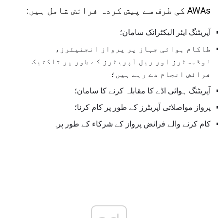
AWAs کی طرف سے پیش کردہ فرائض شامل ہیں:
آپریٹنگ ایئر الیکٹرانک سامان؛
طاکام ہوائی جہاز پر پرواز انجنیئرز،
لوڈمسٹرز اور ریل آپریٹرز کے طور پر تاکتیک
فرائض انجام دے رہے ہیں؛
آپریٹنگ ہوائی اڈے کا مقابلہ کرنے کا سامان؛
پرواز مواصلاتی آپریٹرز کے طور پر کام کرنا؛
کام کرنے والے فرائض پرواز کے شرکاء کے طور پر.