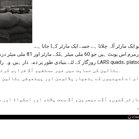
ایک مارٹر مین ایک فوجی ہے جو ایک مارٹر آلہ چلاتا ہے جسے ایک مارٹر کہا جاتا ہے.
امریکی میرینز میں موررمرم اس یونٹ 
روزگار کے لئے بنیادی طور پر ذمہ دار ہیں. وہ رائفل اور ہلکی بکتر بند نوشی
ساتھ انفیکشن اور LAR بٹالین کی حمایت میں غیر مستقیم آگ فراہم کرتے ہیں.
ی اے کمپنیوں کے ہتھیار پلاٹوسن اور پیتھوشی بٹالین 
ارٹر گنوں، آگے مبصرین، آگ سمت پلاٹ، اور اسکواڈ اور 