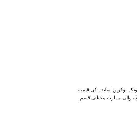
ونکہ نوکرین اساتذہ کی قیمت
رنے والی مہارت مختلف قسم