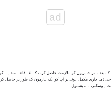
ad
ے بعد بہتر شہریوں کو ملازمت حاصل کرنے کے لئے فائدہ مند ہے کی
وجی ذمہ داری مکمل ہونے پر آپ کو ایک ہارمون کے طور پر حاصل ک
ثابت ہوسکتی ہے، بشمول: