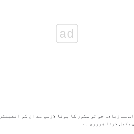
ad
ست دہندگان کو 80 یا اس سے زیادہ جی ٹی سکور کا ہونا لازمی ہے. ان کو ا
مکمل کرنا ضروری ہے.