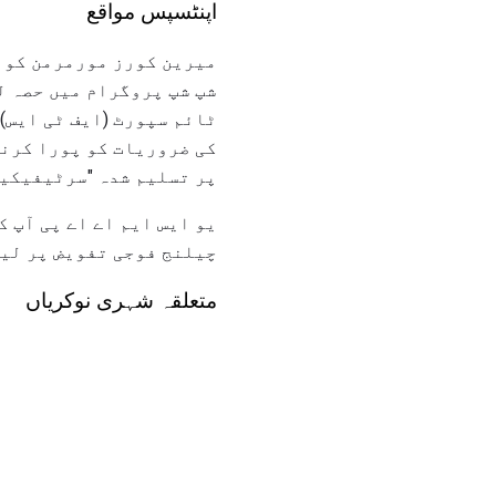
اپنٹسپس مواقع
میرین کورز مورمرمن کو ع
شپ شپ پروگرام میں حصہ ل
ٹائم سپورٹ (ایف ٹی ایس)
کی ضروریات کو پورا کرنے
پر تسلیم شدہ "سرٹیفیکیش
یو ایس ایم اے اے پی آپ ک
چیلنج فوجی تفویض پر لین
متعلقہ شہری نوکریاں