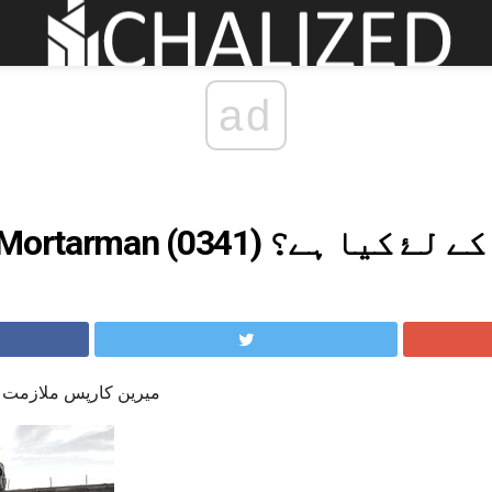
ad
 Mortarman (0341) بننے کے لۓ کیا ہے؟
میرین کارپس ملازمت کی 