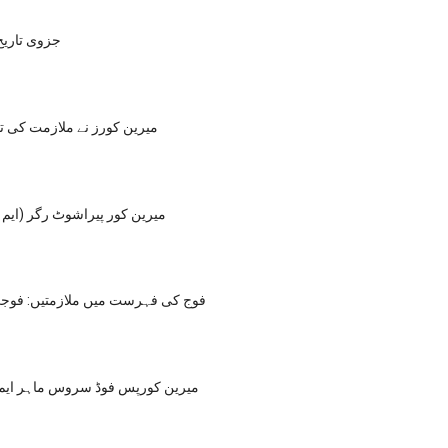
جزوی تاری
میرین کورز نے ملازمت کی 
میرین کور پیراشوٹ رگر (ایم او ا
فوج کی فہرست میں ملازمتیں: فوجی
میرین کورپس فوڈ سروس ماہر ایم او 