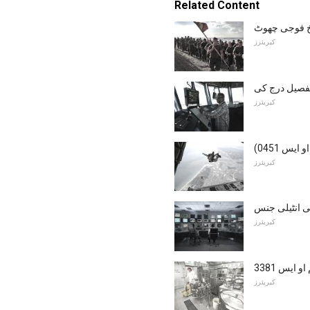
Related Content
خ فوجی چھوٹ
کیریئرز
تفصیل درج کی
کیریئرز
یس 0451)
کیریئرز
 انٹیلی جنس
کیریئرز
ایس 3381
کیریئرز