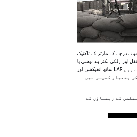
ہیں جو 60 ملی میٹر ہلکے مارٹر اور 81 ملی میٹر درمیانے درجے کے مارٹر کے تاکتیک
 یا LARS quads، platoons، اور کمپنیوں کے ساتھ
کی ہتھیار کمپنی میں
سیکشن کے رہنماؤں کے