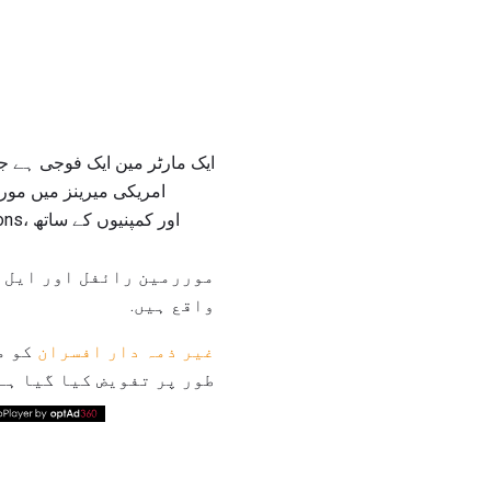
موررمین رائفل اور ایل ا
واقع ہیں.
غیر ذمہ دار افسران
کو م
طور پر تفویض کیا گیا ہے.