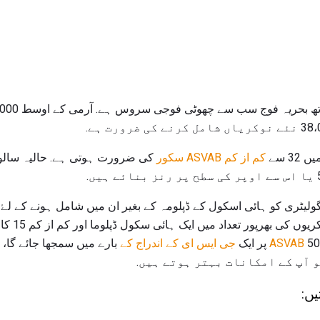
 سے
کم از کم ASVAB سکور
کی ضرورت ہوتی ہے. حالیہ سالوں 
اجازت دیتا ہ
ASVAB
پر ایک
جی ایس ای کے اندراج کے
 آپ کے امکانات بہتر ہوتے ہیں.
یں: