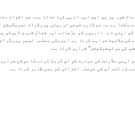
ام طور پر یو ایس ایم اے پی کہا جاتا ہے، جو اقوام متح
ے سکتا ہے. یہ سرکاری فوجی تربیتی پروگرام نیویگیشن ا
 کو اپنی ذمہ داریوں کو بڑھانے اور فعال شہری ڈیوٹی پر
 کی صلاحیت فراہم کرتا ہے. امریکی محکمہ لیبر پروگرام 
ن کی سرٹیفیکیشن" فراہم کرتا ہے.
و اپنی ملازمت کی مہارت کو اپ گریڈ کرنے کا موقع فراہم 
ے کے لئے آپ کی حوصلہ افزائی کو بھی ظاہر کرتا ہے.