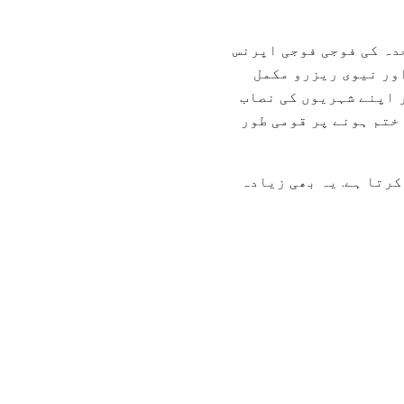
دہ کی فوجی فوجی اپرنس
ور نیوی ریزرو مکمل
 اپنے شہریوں کی نصاب
ختم ہونے پر قومی طور
کرتا ہے. یہ بھی زیادہ