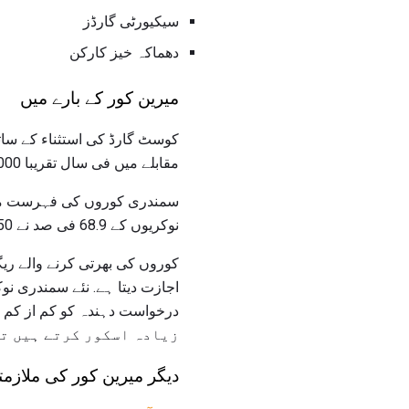
سیکیورٹی گارڈز
دھماکہ خیز کارکن
میرین کور کے بارے میں
مقابلے میں فی سال تقریبا 38،000 نئے نوکریاں شامل کرنے کی ضرورت ہے.
سمندری کوروں کی فہرست میں 32
نوکریوں کے 68.9 فی صد نے 50 یا اس سے اوپر کی سطح پر رنز بنائے ہیں.
درخواست دہندہ کو کم از کم 50
زیادہ اسکور کرتے ہیں تو
دیگر میرین کور کی ملازمت