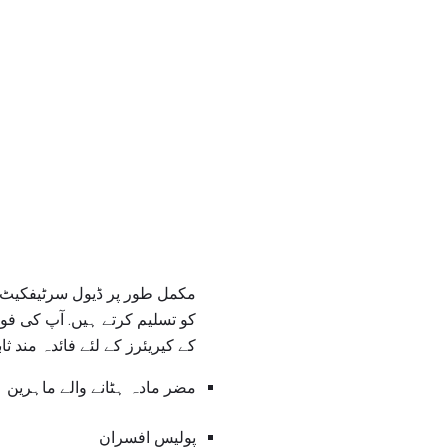
مکمل طور پر ڈیول سرٹیفکیٹ ک
کو تسلیم کرتے ہیں. آپ کی ف
کے کیریئرز کے لئے فائدہ مند 
مضر مادہ ہٹانے والے ماہرین
پولیس افسران