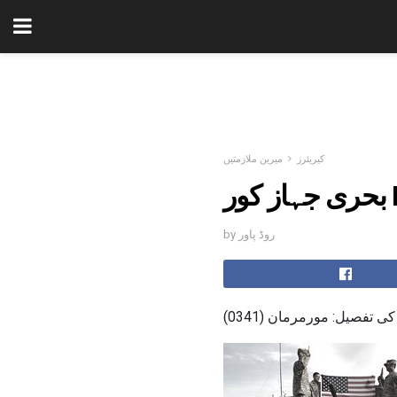
کیریئرز
میرین ملازمتیں
by روڈ پاور
تفصیل: مورمرمان (0341)