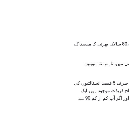
کوسٹ گارڈ کی استثناء کے ساتھ بحریہ فوج سب سے چھوٹی فوجی سروس ہے. آرمی کے اوسط 80،000 سالانہ بھرتی کا مقصد کے
میں، تاہم، نئے نوینین
کوروں کی بھرتی کرنے والے ریگولیٹری کو ہائی اسکول کے ڈپلومہ کے بغیر ان میں شامل ہونے کے لۓ صرف 5 فیصد انسٹالٹیوں کی
ے. نئے سمندری نوکریوں کی بھرپور تعداد میں ایک ہائی سکول ڈپلوما اور کم از کم 15 کالج کریڈٹ موجود ہیں. ایک
بارے میں سمجھا جائے گا، اور اگر آپ کم از کم 90 سے