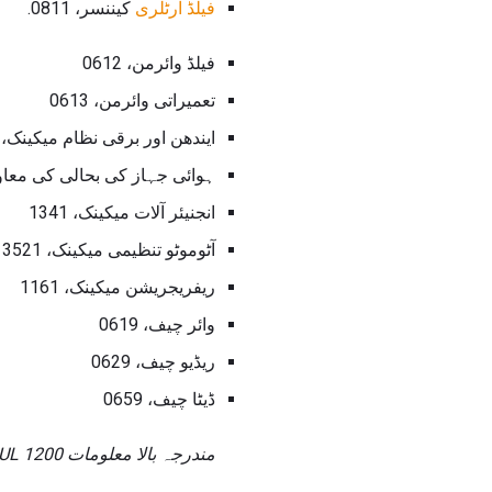
فیلڈ آرٹلری
کیننسر، 0811.
فیلڈ وائرمن، 0612
تعمیراتی وائرمن، 0613
ایندھن اور برقی نظام میکینک، 3524
ہوائی جہاز کی بحالی کی معاونت
انجنیئر آلات میکینک، 1341
آٹوموٹو تنظیمی میکینک، 3521
ریفریجریشن میکینک، 1161
وائر چیف، 0619
ریڈیو چیف، 0629
ڈیٹا چیف، 0659
مندرجہ بالا معلومات MCBUL ​​1200، حصوں 2 اور 3 سے حاصل کی جاتی ہے