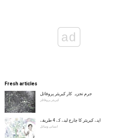
ad
Fresh articles
جرم تجزیہ کار کیریئر پروفائل
کیریئر پروفائلز
اپنے کیریئر کا چارج لینے کے 4 طریقے
انسانی وسائل