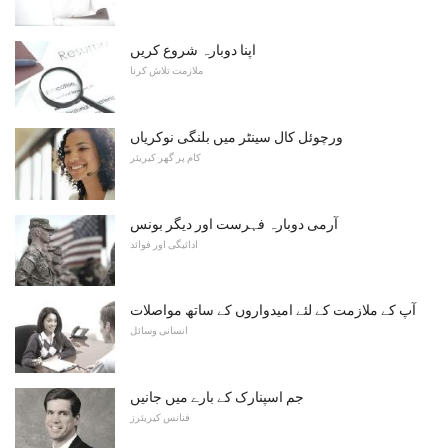
اپنا دوبارہ شروع کریں
ملازمت تلاش کرنا
ورچوئل کال سینٹر میں بلنگی نوکریاں
کام پر گھر کیریئر
آرمی دوبارہ فہرست اور دیگر بونس
ادائیگی اور فوائد
آپ کے ملازمت کے لئے امیدواروں کے ساتھ مواصلات
انسانی وسائل
جم اسپنارک کے بارے میں جانیں
فنانس کیریئرز