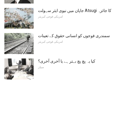
جاپان میں نیوی ایئر سہولت Atsugi کا جائزہ
امریکی فوجی کیریئر
سمندری فوجوں کو انسانی حقوق کے تعینات
امریکی فوجی کیریئر
کیا یہ پچ پچ بہتر ہے یا آخری آخری؟
سیلز