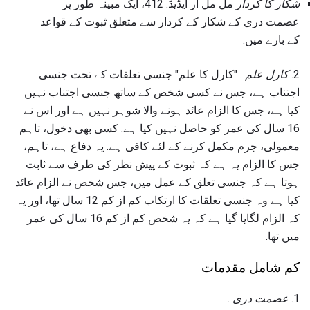
شکار کا کردار
مل مل آر ایڈیڈ. 412، ایک مبینہ طور پر
عصمت دری کے شکار کے کردار سے متعلق ثبوت کے قواعد
کے بارے میں.
2.
کارل علم
. "کارل کا علم" جنسی تعلقات کے تحت جنسی
اجتناب ہے، جس نے کسی شخص کے ساتھ جنسی اجتناب نہیں
کیا ہے، جس کا الزام عائد ہونے والا شوہر نہیں ہے اور اس نے
16 سال کی عمر کو حاصل نہیں کیا ہے. کسی بھی دخول، تاہم
معمولی، جرم مکمل کرنے کے لئے کافی ہے. یہ دفاع ہے، تاہم،
جس کا الزام یہ ہے کہ ثبوت کے پیش نظر کی طرف سے ثابت
ہوتا ہے کہ جنسی تعلق کے عمل میں، جس شخص نے الزام عائد
کیا ہے وہ جنسی تعلقات کا ارتکاب کم از کم 12 سال تھا، اور یہ
کہ الزام لگایا گیا ہے کہ یہ شخص کم از کم 16 سال کی عمر
میں تھا.
کم شامل مقدمات
1.
عصمت دری
.