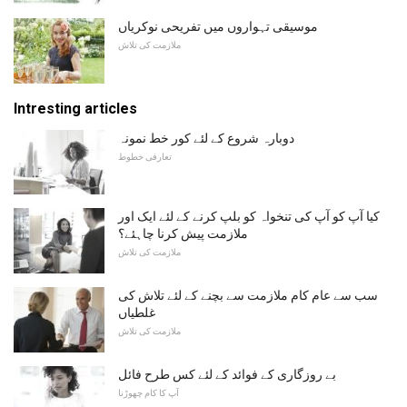
موسیقی تہواروں میں تفریحی نوکریاں
ملازمت کی تلاش
Intresting articles
دوبارہ شروع کے لئے کور خط نمونہ
تعارفی خطوط
کیا آپ کو آپ کی تنخواہ کو بلپ کرنے کے لئے ایک اور
ملازمت پیش کرنا چاہئے؟
ملازمت کی تلاش
سب سے عام کام ملازمت سے بچنے کے لئے تلاش کی
غلطیاں
ملازمت کی تلاش
بے روزگاری کے فوائد کے لئے کس طرح فائل
آپ کا کام چھوڑنا