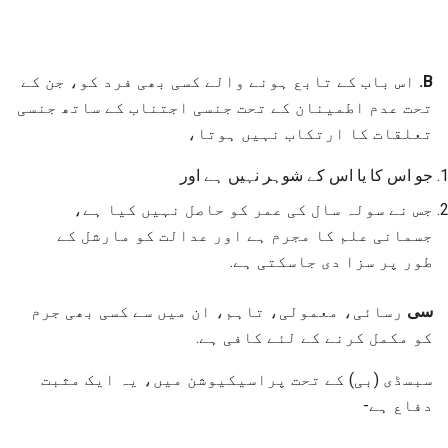
B.
اس باب کے تابع ہونے والے کسی بھی فرد کو، جن کے
تحت عدم اطمینان کے تحت جنسی اجتناب کے ساتھ جنسی
تعلقات کا ارتکاب نہیں ہوتا،
جو اس کا یا اس کے شوہر نہیں ہے اور
جس نے سولہ سال کی عمر کو حاصل نہیں کیا ہے،
جسمانی علم کا مجرم ہے اور عدالت کو مارشل کے
طور پر سزا دی جاسکتی ہے.
سی
رسائی، معمولی، تاہم، ان میں سے کسی بھی جرم
کو مکمل کرنے کے لئے کافی ہے.
سبسڈی (بی) کے تحت پراسیکیوشن میں، یہ ایک مثبت
دفاع ہے-