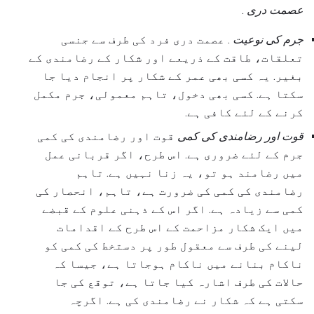
عصمت دری
.
جرم کی نوعیت
. عصمت دری فرد کی طرف سے جنسی
تعلقات، طاقت کے ذریعے اور شکار کے رضامندی کے
بغیر. یہ کسی بھی عمر کے شکار پر انجام دیا جا
سکتا ہے. کسی بھی دخول، تاہم معمولی، جرم مکمل
کرنے کے لئے کافی ہے.
قوت اور رضامندی کی کمی
قوت اور رضامندی کی کمی
جرم کے لئے ضروری ہے. اس طرح، اگر قربانی عمل
میں رضامند ہو تو، یہ زنا نہیں ہے. تاہم
رضامندی کی کمی کی ضرورت ہے، تاہم، انحصار کی
کمی سے زیادہ ہے. اگر اس کے ذہنی علوم کے قبضے
میں ایک شکار مزاحمت کے اس طرح کے اقدامات
لینے کی طرف سے معقول طور پر دستخط کی کمی کو
ناکام بنانے میں ناکام ہوجاتا ہے، جیسا کہ
حالات کی طرف اشارہ کیا جاتا ہے، توقع کی جا
سکتی ہے کہ شکار نے رضامندی کی ہے. اگرچہ