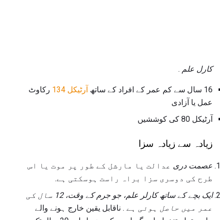
کارل علم
.
16 سال سے کم عمر کے افراد کے ساتھ
آرٹیکل 134
رکاوٹ
عمل یا آزادی
آرٹیکل 80 کی کوششیں
زیادہ سے زیادہ سزا
عصمت دری
عدالت یا مارشل کے طور پر موت یا اس
طرح کی دوسری سزا براہ راست ہوسکتی ہے.
ایک بچے کے ساتھ کارلر علم، جو جرم کے وقت، 12 سال کی
عمر میں حاصل ہوئی ہے
. ناقابل یقین خارج ہونے والے