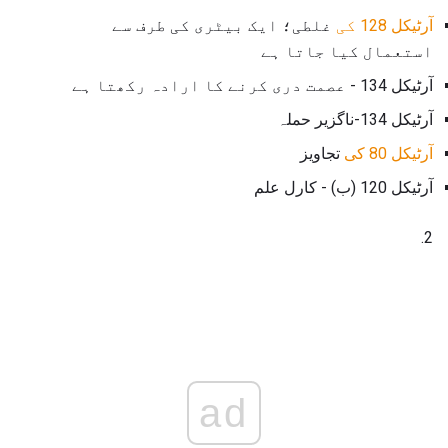
آرٹیکل 128 کی
غلطی؛ ایک بیٹری کی طرف سے
استعمال کیا جاتا ہے
آرٹیکل 134 - عصمت دری کرنے کا ارادہ رکھتا ہے
آرٹیکل 134-ناگزیر حملہ
آرٹیکل 80 کی
تجاویز
آرٹیکل 120 (ب) - کارل علم
2.
ad