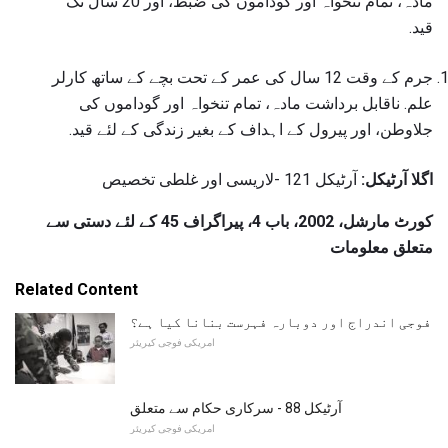
مادہ، تمام تنخواہ اور گوداموں کی ضبط، اور 20 سال تک
قید.
جرم کے وقت 12 سال کی عمر کے تحت بچے کے ساتھ کارلر
علم. ناقابل برداشت مادہ، تمام تنخواہ اور گوداموں کی
جلاوطن، اور پیرول کے اہداف کے بغیر زندگی کے لئے قید.
اگلا آرٹیکل:
آرٹیکل 121 -لاریسی اور غلطی تخصیص
کورٹ مارشل، 2002، باب 4، پیراگراف 45 کے لئے دستی سے
متعلق معلومات
Related Content
فوجی اندراج اور دوبارہ فہرست بنانا کیا ہے؟
امریکی فوجی کیریئر
آرٹیکل 88 - سرکاری حکام سے متعلق
امریکی فوجی کیریئر