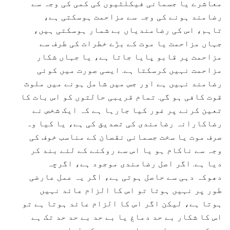
معاشرے یا جسمانی فیکلٹیوں کی کمی کی وجہ سے
رضامند ہونے کی وجہ سے مزاحمت ہوسکتی ہے،
تاہم، اس کی رضامندیاں بے شمار ہوسکتی ہیں،
جہاں مزاحمت یا موت کے بڑے خطرات کی طرف سے
مزاحمت پر قابو پایا جاتا ہے، یا جہاں شکار
مزاحمت نہیں کرسکتا ہے. ایسی صورت میں کوئی
رضامند نہیں ہے اور جس میں شامل ہونے میں ملوث
قوت کافی ہو گی. تمام قریبی حالتوں کو اس بات کا
تعین کرنے پر غور کیا جارہا ہے کہ ایک شخص نے
رضاکارانہ رضامندی کی تصدیق کی ہے، یا کیا وہ
صرف موت یا سخت جسمانی نقصان کے مناسب خوف کی
وجہ سے ناکام ہو یا اس سے روکنے کے لئے بند کر
دیا ہے. اگر اصل رضامندی موجود ہے، اگرچہ
دھوکہ دہی سے حاصل ہوتی ہے، اگر یہ عمل عارضی
طور پر نہیں ہوتا تو اس کا الزام عائد نہیں
ہوتا ہے، لیکن اگر اس کا الزام عائد ہوتا ہے تو
اس کا شکار بے حد دماغ یا بے حد بے حد حد تک ہے