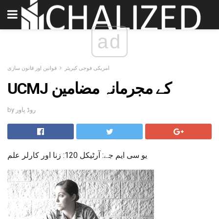
ad
امریکی فوجی کیریئر
قوانین اور قانون سازی
UCMJ کے مجرمانہ مضامین
by روڈ پاور
یو سی ایم جے: آرٹیکل 120: زنا اور کارلر علم