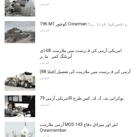
کیریئرز
19K-M1 کوچور Crewman واقعی کیا کرتا ہے؟
کیریئرز
امریکی آرمی کی فہرست میں ملازمت: 68 ڈی
آپریٹنگ کمرہ ماہر
کیریئرز
آرمی کی فہرست میں ملازمت کی تفصیل (فیلڈ 88)
کیریئرز
امریکی آرمی 79R نوکرانی بننے کے لئے کس طرح
کیریئرز
آرمی ملازمت MOS 14S ایئر اور میزائل دفاع
Crewmember
کیریئرز