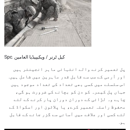
Spc. کیل ٹرنر / ویکیپیڈیا العامین
پل تعمیر کرنے والے انتہائی ماہر انجینئر ہیں
اور آرمی کے سب سے قابل قدر ماہرین میں شامل ہیں.
اس سلسلے میں کسی بھی تعداد کی تعداد موجود ہیں
جہاں پل کیمرہ کو دن کو بچانے کی ضرورت ہو گی،
چاہے وہ لڑائی کے دوران دوران پار کرنے کے لئے
محفوظ راستہ تعمیر کرے، یا پلاٹون اور اسکواڈ کے
لئے کسی اور علاقے میں آسانی سے گزر جانے کے قابل
ہو.