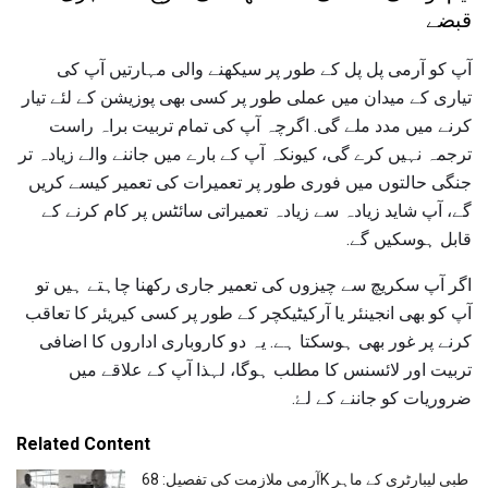
قبضے
آپ کو آرمی پل پل کے طور پر سیکھنے والی مہارتیں آپ کی
تیاری کے میدان میں عملی طور پر کسی بھی پوزیشن کے لئے تیار
کرنے میں مدد ملے گی. اگرچہ آپ کی تمام تربیت براہ راست
ترجمہ نہیں کرے گی، کیونکہ آپ کے بارے میں جاننے والے زیادہ تر
جنگی حالتوں میں فوری طور پر تعمیرات کی تعمیر کیسے کریں
گے، آپ شاید زیادہ سے زیادہ تعمیراتی سائٹس پر کام کرنے کے
قابل ہوسکیں گے.
اگر آپ سکریچ سے چیزوں کی تعمیر جاری رکھنا چاہتے ہیں تو
آپ کو بھی انجینئر یا آرکیٹیکچر کے طور پر کسی کیریئر کا تعاقب
کرنے پر غور بھی ہوسکتا ہے. یہ دو کاروباری اداروں کا اضافی
تربیت اور لائسنس کا مطلب ہوگا، لہذا آپ کے علاقے میں
ضروریات کو جاننے کے لۓ.
Related Content
آرمی ملازمت کی تفصیل: 68K طبی لیبارٹری کے ماہر