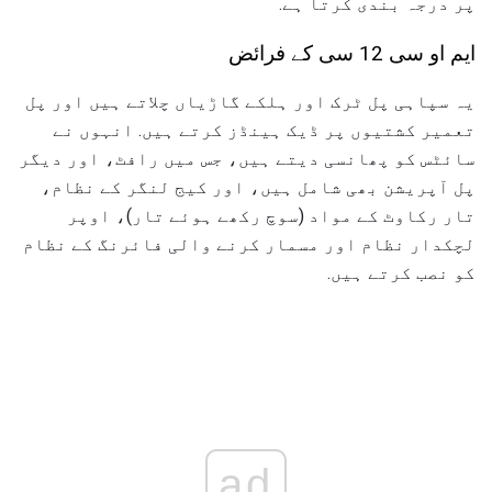
پر درجہ بندی کرتا ہے.
ایم او سی 12 سی کے فرائض
یہ سپاہی پل ٹرک اور ہلکے گاڑیاں چلاتے ہیں اور پل
تعمیر کشتیوں پر ڈیک ہینڈز کرتے ہیں. انہوں نے
سائٹس کو پھانسی دیتے ہیں، جس میں رافٹ، اور دیگر
پل آپریشن بھی شامل ہیں، اور کیج لنگر کے نظام،
تار رکاوٹ کے مواد (سوچ رکھے ہوئے تار)، اوپر
لچکدار نظام اور مسمار کرنے والی فائرنگ کے نظام
کو نصب کرتے ہیں.
ad