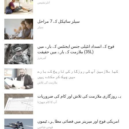
انٹرنشپس
سیلز سائیکل کے 7 مراحل
سیلز
فوج کے انسداد انٹیلی جنس ایجنٹس کے بارے میں
ملازمت کے بارے میں حقیقت (35L)
کیریئرز
کیا ملازمین آپ کی روزگار کی تاریخ کے بارے
میں چیک کر سکتے ہیں
ملازمت کی تلاش
بے روزگاری ملازمت کی تلاش اور کام کی ضروریات
آپ کا کام چھوڑنا
امریکی فوج اور میرینز میں فضائی مظاہرے ٹیموں
فوجی شاخیں