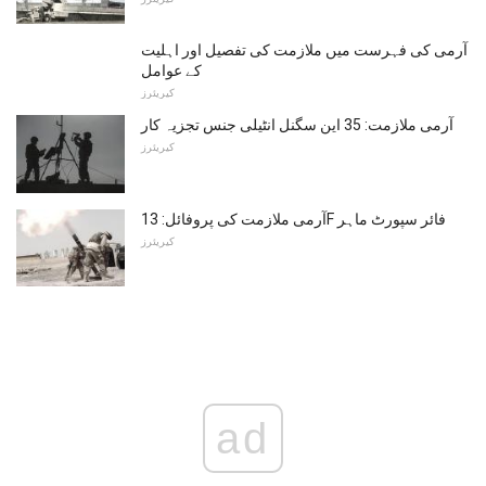
آرمی کی فہرست میں ملازمت کی تفصیل اور اہلیت
کے عوامل
کیریئرز
آرمی ملازمت: 35 این سگنل انٹیلی جنس تجزیہ کار
کیریئرز
آرمی ملازمت کی پروفائل: 13F فائر سپورٹ ماہر
کیریئرز
ad