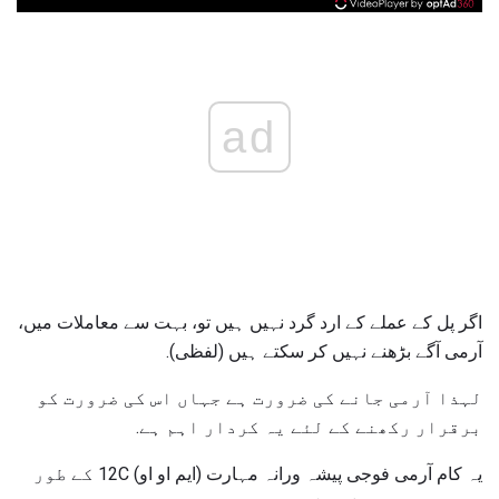
ad
اگر پل کے عملے کے ارد گرد نہیں ہیں تو، بہت سے معاملات میں،
آرمی آگے بڑھنے نہیں کر سکتے ہیں (لفظی).
لہذا آرمی جانے کی ضرورت ہے جہاں اس کی ضرورت کو
برقرار رکھنے کے لئے یہ کردار اہم ہے.
یہ کام آرمی فوجی پیشہ ورانہ مہارت (ایم او او) 12C کے طور