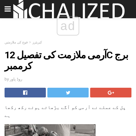
ad
کیریئرز
فوج کی ملازمتیں
آرمی ملازمت کی تفصیل 12C برج
کرممبر
by روڈ پاور
پل کے عملے نے آرمی کو آگے بڑھاتے ہوئے رکھ رکھا
ہے