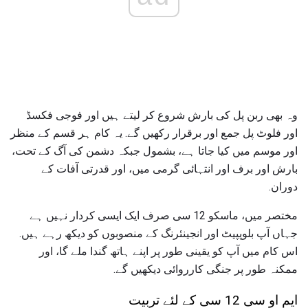
وہ بھی ربن پل کی بارش شروع کر لیتے ہیں اور فوجی فکسڈ
اور فلوٹ پل جمع اور برقرار رکھیں گے. یہ کام ہر قسم کے منظر
اور موسم میں کیا جاتا ہے، بشمول جبکہ دشمن کی آگ کے تحت،
بارش اور برف اور انتہائی گرمی میں، اور قدرتی آفات کے
دوران.
مختصر میں، ماسکو 12 سی صرف ایک ایسی کردار نہیں ہے
جہاں آپ بلوپپیٹ اور انجینئرنگ کے منصوبوں کو دیکھ رہے ہیں.
اس کام میں آپ کو یقینی طور پر اپنے ہاتھ گندا ملے گا، اور
ممکنہ طور پر جنگی کارروائی دیکھیں گے.
ایم او سی 12 سی کے لئے تربیت