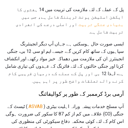
پل کے عملے کے لئے ملازمت کی تربیت میں 14 ہفتوں کا
ایکشن اسٹیشن یونٹ ٹریننگ شامل ہے، جس میں
بنیادی جنگی تربیت
اور اعلی درجے کی انفرادی
تربیت شامل ہے.
ایسی صورت حال ہوسکتی ہے جہاں آپ دیگر انجینئرنگ
سپاہیوں کے ساتھ کام کریں گے، جیسے ایم او سی 12 بی، جنگی
انجینئرز. ان کی ملازمت میں دھماکہ خیز مواد رکھنے اور انکشاف
کرنا اور جنگی حالتوں کے لئے فائرنگ کے عہدوں کی تیاری شامل
ہے، لہذا 12 بی اور پل کے عملے کے درمیان قریبی کام
کرنے والے تعلقات واضح طور پر اہم ہیں.
آرمی برڈ کرممبر کے طور پر کوالیفائنگ
آپ مسلح خدمات پیشہ ورانہ اہلیت بیٹری (
ASVAB
) ٹیسٹ کے
جنگی (CO) علاقے میں کم از کم 87 کا سکور کی ضرورت ہوگی.
اس کام کے لئے کوئی محکمہ دفاع سیکورٹی کی منظوری کی