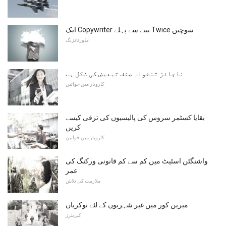
ایک Copywriter بننے سے پہلے Twice سوچیں
ایڈورٹائزنگ
ناجائز تنخواہ صنف تبعیض کی شکل ہے
کاروبار میں خواتین
بقایا کسٹمر سروس کی پالیسیوں کی ترقی کیسے
کریں
کاروبار میں خواتین
واشنگٹن اسٹیٹ میں کم سے کم قانونی ورکنگ کی
عمر
ملازمت کی تلاش
میرین کور میں غیر شہریوں کے لئے نوکریاں
کیریئرز