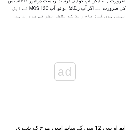
ضرورت ہے، لیکن آپ کو ایک درست ریاست ڈرائیور کا لائسنس
کی ضرورت ہے. اگر آپ رنگائڈ ہو تو، آپ MOS 12C کے اہل
نہیں ہوں گے؛ عام رنگ کے نقطہ نظر کی ضرورت ہے.
ad
ایم او سی 12 سی کے ساتھ اسی طرح کے شہری