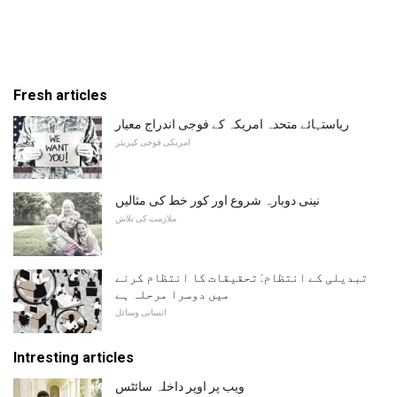
Fresh articles
ریاستہائے متحدہ امریکہ کے فوجی اندراج معیار
امریکی فوجی کیریئر
نینی دوبارہ شروع اور کور خط کی مثالیں
ملازمت کی تلاش
تبدیلی کے انتظام: تحقیقات کا انتظام کرنے
میں دوسرا مرحلہ ہے
انسانی وسائل
Intresting articles
ویب پر اوپر داخلہ سائٹس