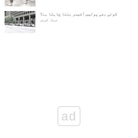
کوئی بھی پولیس آفیسر بننا چاہتا ہے؟
جرمانہ کیریئر
ad