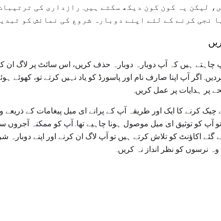
ں، لیکن یہ کون کون دیکھ سکتے ہیں. رازداری کی ترتیبات
ا نجی کرنے کے لئے اپنے دوبارہ شروع کی نمائش کو تبدیل
ریں
 چاہتے ہیں کہ آپ دوبارہ دوبارہ حذف کریں، اس سائٹ پر لاگ ان ک
دیں. اگر آپ اپنا صارف نام اور پاسورڈ کو یاد نہیں کرتے تو، کھوئے ہو
ے پر ہدایات پر عمل کریں.
ے چیک کرنے کا ایک اور طریقہ آپ کے پرانے ای میل پیغامات کے ذریعے 
 تو آپ کو توثیق ای میل موصول ہونا چاہیے تھا. آپ کو ممکنہ آجروں 
 گئے اکاؤنٹ کو تلاش کرتے ہیں تو آپ لاگ ان کرنے اور اپنے دوبارہ
 وہ نرسوں کو نظر انداز نہ کریں.