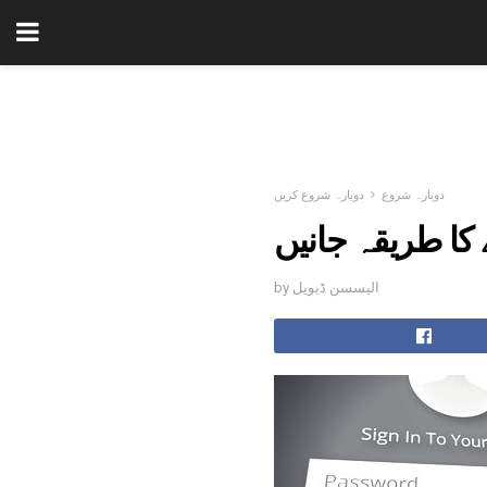
دوبارہ شروع
دوبارہ شروع کریں
کا طریقہ جانیں
by الیسسن ڈیویل