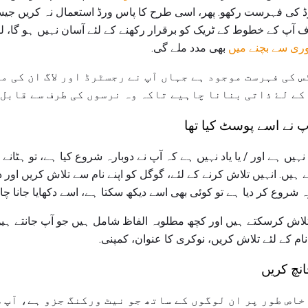
رڈ کی فہرست رکھو. پھر، اسی طرح کا پاس ورڈ استعمال نہ کریں جیسے
 آپ کے خطوط کے ٹریک کو برقرار رکھنے کے لئے آسان نہیں ہو گا، لی
ری سے بچنے میں
بھی مدد ملے گی.
س کی فہرست موجود ہے جہاں آپ نے رجسٹرڈ اور لاگ ان کی م
کے لۓ ذاتی بنانا چاہیے تاکہ وہ نرسوں کی طرف سے قابل 
پ نے اسے پوسٹ کیا تھا
 ہے اور / یا یاد نہیں ہے کہ آپ نے دوبارہ شروع کیا ہے، تو ہٹانے ک
ہیں. انہیں تلاش کرنے کے لئے، گوگل کو اپنے نام سے تلاش کریں اور 
ہ شروع کر دیا ہے تو کوئی بھی اسے دیکھ سکتا ہے، اسے دکھایا جانا چا
لاش کرسکتے ہیں اور کچھ مطلوبہ الفاظ شامل ہیں جو آپ جانتے ہیں 
ام کے لئے تلاش کریں، نوکری کا عنوان، کمپنی.
نچ کریں
خاص طور پر ان لوگوں کے ساتھ جو نیٹ ورکنگ جزو ہے، آپ 