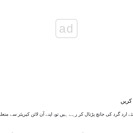
ad
کریں
 ارد گرد کی جانچ پڑتال کر رہے ہیں تو، اپنے آن لائن کیریئر سے متع