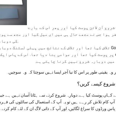
کیا آپ نے اپنی دوبارہ شروع آن لائن پوسٹ کیا اور پھر اس کے بارے
ر ہوا جس نے مجھے حال ہی میں ای میل کیا اور مجھ سے پوچ
کی دوبارہ شروع کیسے کر سکتی ہے.
اس نے اس کے نام کے لئے Google تلاش کیا تھا اور تلاش کے نتائج میں پہلی لس
نے اس نے واقعی ہیاٹ.com پر پوسٹ کیا تھا اور عوامی بنا دیا تھا. اس کے 
 میں دوبارہ شروع نہیں کرنا چاہتی ہے.
 وہ یقینی طور پر اس کا نیا آجر ایسا نہیں سوچتا کہ وہ سوچیں.
 شروع کیسے کریں؟
نے کہاں پوسٹ کیا ہے، دوبارہ شروع کرنے سے ہٹانا آسان نہیں ہے جی
آپ کام تلاش کر رہے ہیں تو یہ آپ کے استعمال کی سائٹوں کی فہرست 
 پاس ورڈوں کا سراغ لگائیں، اور آپ کے ذاتی لاگ ان کے لئے کام کرنے