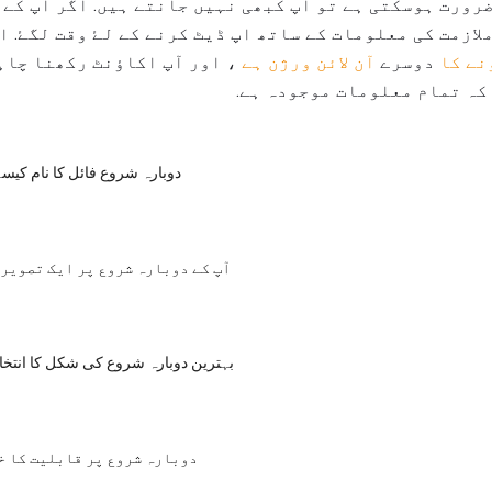
ضرورت ہوسکتی ہے تو آپ کبھی نہیں جانتے ہیں. اگر آپ کے
لازمت کی معلومات کے ساتھ اپ ڈیٹ کرنے کے لۓ وقت لگۓ. ا
نے کا
دوسرے
آن لائن ورژن ہے
، اور آپ اکاؤنٹ رکھنا چاہ
کہ تمام معلومات موجودہ ہے.
دوبارہ شروع فائل کا نام کیس
آپ کے دوبارہ شروع پر ایک تصویر 
بہترین دوبارہ شروع کی شکل کا انتخ
دوبارہ شروع پر قابلیت کا خل