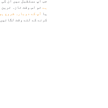
جب آپ مستقبل میں ان کی 
ہے
تو اس وقت تازہ ترین م
یا
آپ کے دوبارہ شروع ہو
کرنے کے لئے وقت لگائیں 