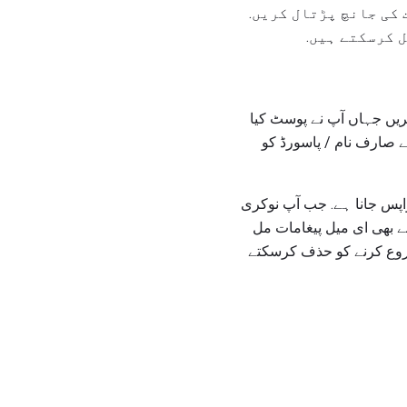
 کی جانچ پڑتال کریں.
 کرسکتے ہیں.
ریں جہاں آپ نے پوسٹ کیا
ئے صارف نام / پاسورڈ کو
واپس جانا ہے. جب آپ نوکری
سے بھی ای میل پیغامات مل
 شروع کرنے کو حذف کرسکتے