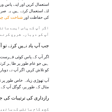
استعمال کریں اور اپنے پاس و
لئے استعمال کرتے ہیں. یہ صرف
کی حفاظت اور
شناخت کی چو
اگر آپ کے پاس ایسے سائٹ
آپ کو دوبارہ شروع کرنے 
جب آپ یاد نہیں کرتے تو آ
اگر آپ کے پاس کوئی فہرست نہیں
ہیں جو عام طور پر ظاہر کرتے 
کو تلاش کریں. اگر آپ نے دوبار
آپ تھوڑی زیادہ خاص طور پر ت
مثال کے طور پر، گوگل آپ کے ن
رازداری کی ترتیبات کی جا
کچھ کام سائٹس کے ساتھ، 