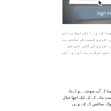
ھا کہ وہ انٹرنیٹ سے اس
ٹنگ دوبارہ شروع کی گئی تھی جس
پاس ایک نئی نوکری ہے اور وہ اس
سا کہ آپ سوچتے ہو. لہذا،
بنانے کے لئے ایک اچھا خیال
 والے سائٹس کے لئے وہی