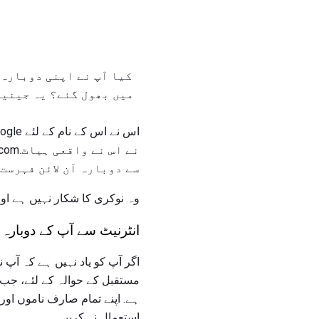
میں بھول گئے؟ یہ جینیف
سے دوبارہ آن لائن فہرست
وہ نوکری کا شکار نہیں ہے اور
انٹرنیٹ سے آپ کے دوبارہ
اگر آپ کو یاد نہیں ہے کہ آپ 
مستقبل کے حوالہ کے لئے، جب 
ہے. اپنے تمام صارف ناموں اور
استعمال نہ کریں.