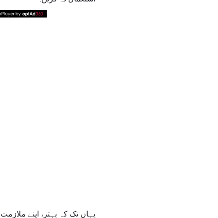
یہاں تک کہ بہتر، اپنے ملازم