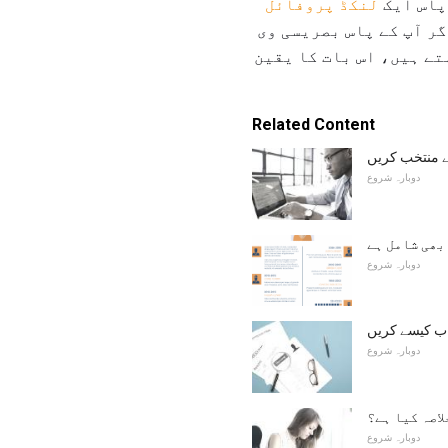
 پاس ایک
لنکڈ پروفائل
گر آپ کے پاس بصریسی وی
تے ہیں، اس بات کا یقین
Related Content
ے منتخب کریں
دوبارہ شروع
بھی شامل ہے
دوبارہ شروع
اب کیسے کریں
دوبارہ شروع
اصہ کیا ہے؟
دوبارہ شروع