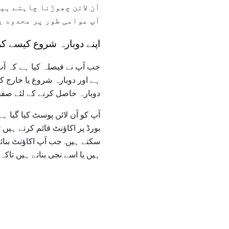
آن لائن چھوڑنا چاہتے ہی
آپ عوامی طور پر محدود ی
اپنے دوبارہ شروع کیسے ک
جب آپ نے فیصلہ کیا ہے کہ آپ
ہے اور دوبارہ شروع یا خارج کر
دوبارہ حاصل کرنے کے لئے صفح
آپ کو آن لائن پوسٹ کیا گیا ہ
بورڈ پر اکاؤنٹ قائم کرتے ہیں
سکتے ہیں. جب آپ اکاؤنٹ بنائے
ہیں یا اسے نجی بناتے ہیں تاکہ