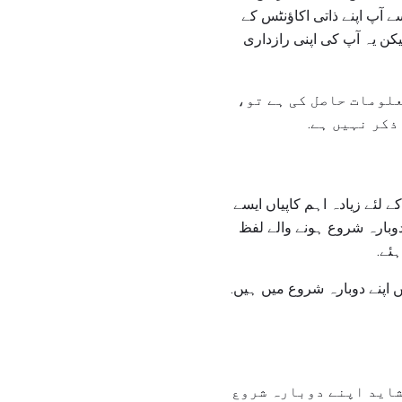
 آپ اپنے ذاتی اکاؤنٹس کے
کن یہ آپ کی اپنی رازداری
علومات حاصل کی ہے تو،
ذکر نہیں ہے.
ے لئے زیادہ اہم کاپیاں ایسے
دوبارہ شروع ہونے والے لفظ
ہئے.
اپنے دوبارہ شروع میں ہیں.
شاید اپنے دوبارہ شروع