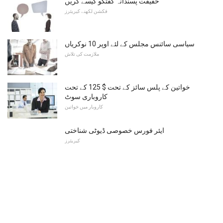
حقیقت پسندانہ گفتگو کیسے کریں
فکشن لکھنے کیریئرز
سیاسی سائنس مجلس کے لئے اوپر 10 نوکریاں
ملازمت کی تلاش
خواتین کے پلس سائز کے تحت $ 125 کے تحت
کاروباری سوٹ
کاروبار میں خواتین
ایئر فورس خصوصی ڈیوٹی شناختی
کیریئرز