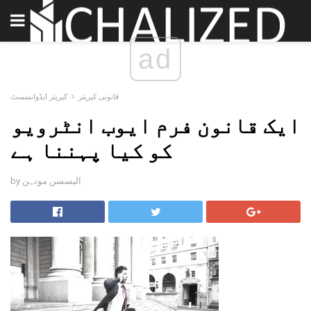
ad
قانونی کیریئر
کیریئر ایڈوانسمنٹ
ایک قانون فرم ایوب انٹرویو
کو کیا پہننا ہے
by الیسسن مونہن