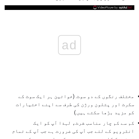
ad
مختلف رنگوں کے دو سوٹ. (خواتین ہر ایک سوٹ کے
سکرٹ اور پتلون ورژن کی طرف سے اپنے اختیارات
کو مزید بڑھا سکتے ہیں.)
کم سے کم چار مناسب شرٹ، لہذا آپ کو ایک
انٹرویو کے لئے جب آپ کی ضرورت ہے جب آپ کے تمام