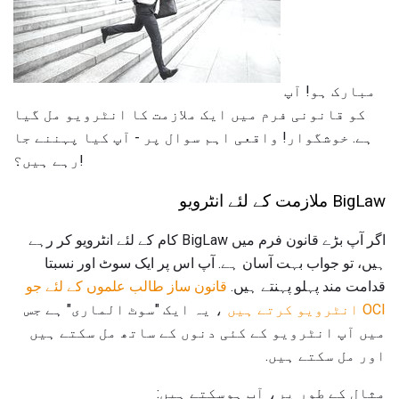
مبارک ہو! آپ
کو قانونی فرم میں ایک ملازمت کا انٹرویو مل گیا
ہے. خوشگوار! واقعی اہم سوال پر - آپ کیا پہننے جا
رہے ہیں؟!
BigLaw ملازمت کے لئے انٹرویو
اگر آپ بڑے قانون فرم میں BigLaw کام کے لئے انٹرویو کر رہے
ہیں، تو جواب بہت آسان ہے. آپ اس پر ایک سوٹ اور نسبتا
قدامت مند پہلو پہنتے ہیں.
قانون ساز طالب علموں کے لئے جو
OCI انٹرویو کرتے ہیں
، یہ ایک "سوٹ الماری" ہے جس
میں آپ انٹرویو کے کئی دنوں کے ساتھ مل سکتے ہیں
اور مل سکتے ہیں.
مثال کے طور پر، آپ ہوسکتے ہیں: