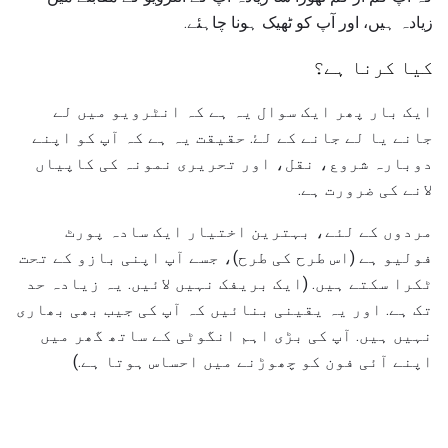
زیادہ ہیں، اور آپ کو ٹھیک ہونا چاہئے.
کیا کرنا ہے؟
ایک بار پھر ایک سوال یہ ہے کہ انٹرویو میں لے
جانے یا لے جانے کے لۓ. حقیقت یہ ہے کہ آپ کو اپنے
دوبارہ شروع، نقل، اور تحریری نمونہ کی کاپیاں
لانے کی ضرورت ہے.
مردوں کے لئے، بہترین اختیار ایک سادہ پورٹ
فولیو ہے (اس طرح کی طرح)، جسے آپ اپنی بازو کے تحت
ٹکرا سکتے ہیں. (ایک بریفک نہیں لائیں. یہ زیادہ حد
تک ہے. اور یہ یقینی بنائیں کہ آپ کی جیب بھی بھاری
نہیں ہیں. آپ کی بڑی اہم انگوٹی کے ساتھ گھر میں
اپنے آئی فون کو چھوڑنے میں احساس ہوتا ہے.)