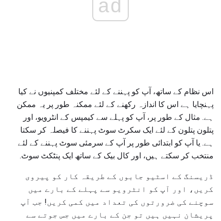
ad
اس نظام کے ساتھ، آپ کو پہننے کے لئے مختلف کمپنیوں نے کیا
پہنچایا ہے اس کا اندازہ رکھنے کے لئے ممکنہ طور پر یہ ممکن
ہے. مثال کے طور پر، آپ کو پہلے سے کیمپس کے انٹرویو، اور
پتلون پتلون کے لئے ایک سکرٹ سوٹ پہننے کا فیصلہ کر سکتا
ہے. یا آپ کو ابتدائی طور پر آپ کے سرمئی سوٹ پہننے کے لئے
منتخب کر سکتے ہیں، اور کال بیک کے ساتھ ایک پنٹکٹ سوٹ.
ڈریسنگ کے اسٹیو جابوں کے طریقہ کار کو پیروی
کریں، اور آپ کو انٹرویو سے پہلے کے بارے میں
سوچنے کی ضرورتوں کی تعداد میں کمی کریں! جب آپ
پریشان نہیں ہیں تو جن کے بارے میں جس جوتے سے