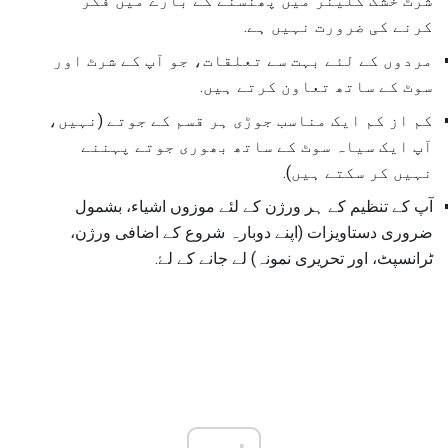
شرٹ خشک کلینر میں پھنسنے کے بارے میں فکر
کرنے کی ضرورت نہیں ہے.
مردوں کے لئے بہت سے تعلقات، جو آپ کے شرٹ اور
سوٹ کے ساتھ تعاون کرتے ہیں.
کم از کم ایک مناسب جوڑی ہر قسم کے جوتے (نہیں،
آپ ایک سیاہ سوٹ کے ساتھ بھوری جوتے پہننے
نہیں کر سکتے ہیں).
آپ کے تنظیم کے ہر ورژن کے لئے موزوں اشیاء، بشمول
ضروری دستاویزات (اپنے دوبارہ شروع کے اضافی ورژن،
ٹرانسپٹ، اور تحریری نمونہ) لے جانے کے لۓ.