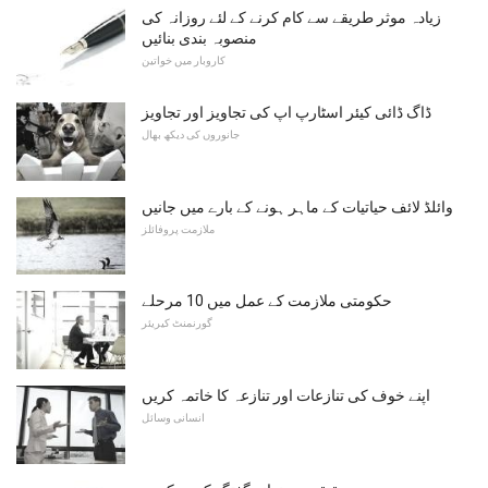
زیادہ موثر طریقے سے کام کرنے کے لئے روزانہ کی
منصوبہ بندی بنائیں
کاروبار میں خواتین
ڈاگ ڈائی کیئر اسٹارپ اپ کی تجاویز اور تجاویز
جانوروں کی دیکھ بھال
وائلڈ لائف حیاتیات کے ماہر ہونے کے بارے میں جانیں
ملازمت پروفائلز
حکومتی ملازمت کے عمل میں 10 مرحلے
گورنمنٹ کیریئر
اپنے خوف کی تنازعات اور تنازعہ کا خاتمہ کریں
انسانی وسائل