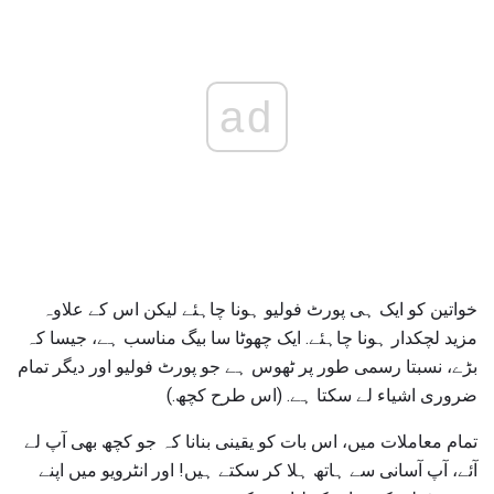
ad
خواتین کو ایک ہی پورٹ فولیو ہونا چاہئے لیکن اس کے علاوہ
مزید لچکدار ہونا چاہئے. ایک چھوٹا سا بیگ مناسب ہے، جیسا کہ
بڑے، نسبتا رسمی طور پر ٹھوس ہے جو پورٹ فولیو اور دیگر تمام
ضروری اشیاء لے سکتا ہے. (اس طرح کچھ.)
تمام معاملات میں، اس بات کو یقینی بنانا کہ جو کچھ بھی آپ لے
آئے، آپ آسانی سے ہاتھ ہلا کر سکتے ہیں! اور انٹرویو میں اپنے