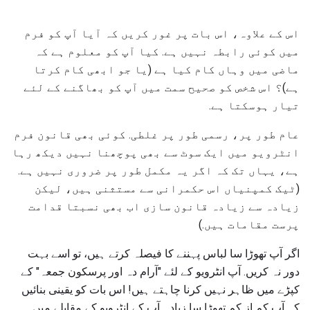
اس کے علاوہ، اس بات پر غور کریں کہ آیا آپ کو فرم
میں کوئی رابطہ نہیں ہے. کیا آپ کو معلوم ہے کہ
ماضی میں وہاں کام کیا ہے (یا جو ابھی کام کرتا
ہے)؟ اس شخص کو صحیح سمت میں آپ کو بھاگنے کے لئے
تیار ہوسکتا ہے.
عام طور پر، رسمی طور پر غلطی. کوئی بھی قانون فرم
انٹرویو میں ایک سوٹ سے بھی پوچھنا نہیں دیکھ رہا
ہے، یہاں تک کہ اگر یہ مکمل طور پر ضروری نہیں ہے.
(ٹیک کمپنیاں اس حکمرانی سے مستثنی ہیں، لیکن
زیادہ سے زیادہ قانون سازی اب بھی نسبتا قدامت
پرست مقامات ہیں.)
اگر آپ تھوڑا سا لباس پہننے کا فیصلہ کرتے ہیں، تو اسے بہت
دور نہ کریں. آپ انٹرویو کے لئے "آرام دہ اور پرسکون جمعہ" کے
کپڑے میں ظاہر نہیں کرنا چاہتے ہیں! اس بات کو یقینی بنائیں
کہ آپ کم از کم تھوڑا سا زیادہ آپ کے انٹرویو کے مقابلے میں