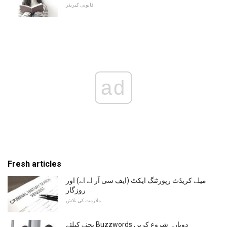
قانونی کیریئر
ad
Fresh articles
میلے کریڈٹ رپورٹنگ ایکٹ (ایف سی آر اے اے) اور
روزگار
ملازمت کی تلاش
بچنے کیلئے Buzzwords دوبارہ شروع کریں