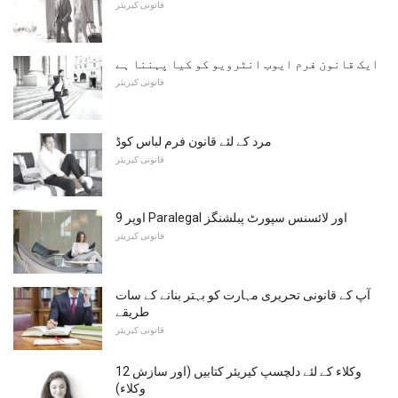
قانونی کیریئر
ایک قانون فرم ایوب انٹرویو کو کیا پہننا ہے
قانونی کیریئر
مرد کے لئے قانون فرم لباس کوڈ
قانونی کیریئر
اوپر 9 Paralegal اور لائسنس سپورٹ پبلشنگز
قانونی کیریئر
آپ کے قانونی تحریری مہارت کو بہتر بنانے کے سات
طریقے
قانونی کیریئر
12 وکلاء کے لئے دلچسپ کیریئر کتابیں (اور سازش
وکلاء)