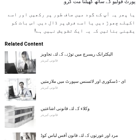
پورٹ فولیو کے ساتھ کھیلنا مت کرو.
یا پھر یہ آپ کے گود میں صاف طور پر رکھیں اور اسے
اکیلے چھوڑ دیں یا اسے فرش پر ڈال دیں. اس بات کو
یقینی بنائیں کہ یہ ایک تشویش نہیں ہے!
Related Content
الیکٹرانک ریسرچ میں توڑنے کے لئے تجاویز
قانونی کیریئر
ای - ڈسکوری اور لائسنس سپورٹ میں ملازمتیں
قانونی کیریئر
وکلاء کے لئے قانونی اشاعتیں
قانونی کیریئر
مرد اور عورتوں کے لئے قانون آفس لباس کوڈ