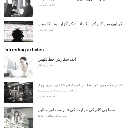
فنانس کیریئرز
کھیلوں میں کام کرنے کے لئے شکر گزار ہونے کا سبب
کھیل کیریئرز
Intresting articles
ایک سفارش خط لکھیں
انسانی وسائل
کتنی مکھیوں کو بظاہر ٹھیک فن کاموں میں پیش
رفت میں مدد ملتی ہے
تفریحی کیریئر
سماجی کام کی مہارت کی فہرست اور مثالیں
مہارت اور مطلوبہ الفاظ