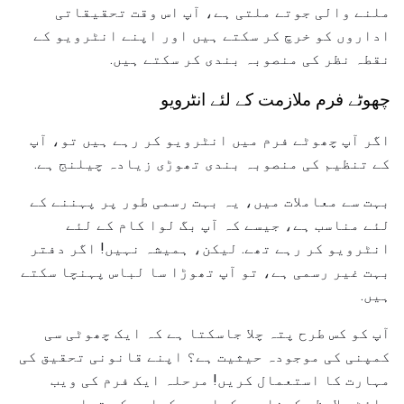
ملنے والی جوتے ملتی ہے، آپ اس وقت تحقیقاتی
اداروں کو خرچ کر سکتے ہیں اور اپنے انٹرویو کے
نقطہ نظر کی منصوبہ بندی کر سکتے ہیں.
چھوٹے فرم ملازمت کے لئے انٹرویو
اگر آپ چھوٹے فرم میں انٹرویو کر رہے ہیں تو، آپ
کے تنظیم کی منصوبہ بندی تھوڑی زیادہ چیلنج ہے.
بہت سے معاملات میں، یہ بہت رسمی طور پر پہننے کے
لئے مناسب ہے، جیسے کہ آپ بگ لوا کام کے لئے
انٹرویو کر رہے تھے. لیکن، ہمیشہ نہیں! اگر دفتر
بہت غیر رسمی ہے، تو آپ تھوڑا سا لباس پہنچا سکتے
ہیں.
آپ کو کس طرح پتہ چلا جاسکتا ہے کہ ایک چھوٹی سی
کمپنی کی موجودہ حیثیت ہے؟ اپنے قانونی تحقیق کی
مہارت کا استعمال کریں! مرحلہ ایک فرم کی ویب
سائٹ ملاحظہ کرنا ہے. کیا وہ وکیلوں کی تصاویر