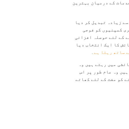
خدمات کے درمیان بہترین
سے زیادہ تبدیل کر دیا
ری کمپنیوں کو فوجی
ے کے لئے حوصلہ افزائی
ائش کا ایک انتخاب دیا
 ساتھ رہتا ہے
.
ائشی میں رہتے ہیں وہ
یں وہ عام طور پر اس
ے کو مفت کے لئے کھاتے