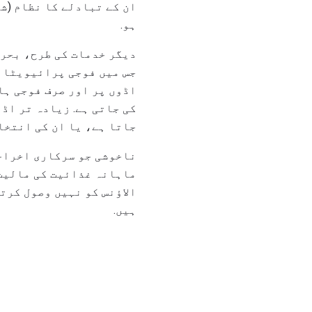
ان کے تبادلے کا نظام (ش
ہو.
دیگر خدمات کی طرح، بحری
جس میں فوجی پرائیویٹائز
اڈوں پر اور صرف فوجی ہا
کی جاتی ہے. زیادہ تر اڈ
جاتا ہے، یا ان کی انتخا
ناخوشی جو سرکاری اخراجا
ماہانہ غذائیت کی مالیت 
الاؤنس کو نہیں وصول کرت
ہیں.