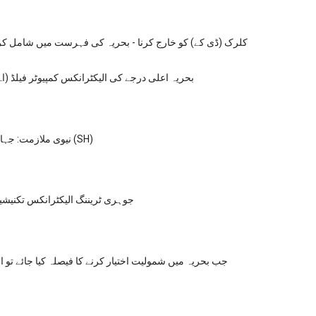
کلرک (ڈی کے) کو خارج کرنا - بحریہ کی فہرست میں شامل کر
بحریہ اعلی درجے کی الیکٹرانکس کمپیوٹر فیلڈ (ا
نیوی ملازمت: جہاز کے سرکارین (SH)
جوہری ٹریننگ الیکٹرانکس تکنیشین
جب بحریہ میں شمولیت اختیار کرنے کا فیصلہ کیا جائے تو ا