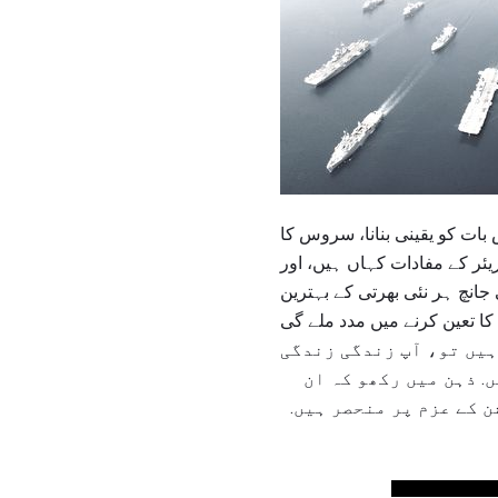
بات کو یقینی بنانا، سروس کا
یئر کے مفادات کہاں ہیں، اور
جانچ ہر نئی بھرتی کے بہترین
ہیں تو، آپ زندگی زندگی
. ذہن میں رکھو کہ ان
 کے عزم پر منحصر ہیں.