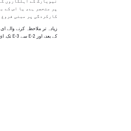
نیویارک کے اہلکاروں کے 
پر منحصر ہے، یا اس کے بح
کارکردگی پر مبنی فروغ د
کے بعد، اور E-2 سے E-3 تک. ای-3 سے E-4 سے فروغ اگلے چھ ماہ کے بعد ممکن ہے.