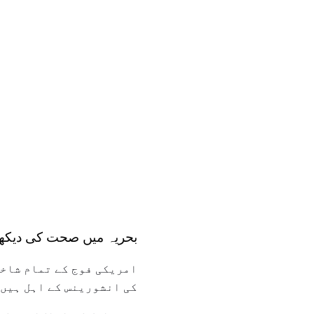
بحریہ میں صحت کی دیکھ ب
امریکی فوج کے تمام شاخو
کی انشورینس کے اہل ہیں.