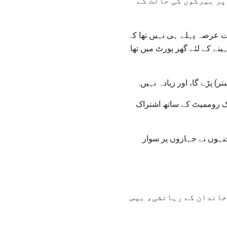
پر بیرکوں کی حالت کے
ہت عرصہ پہلے ہی نہیں تھا کہ
نے کے لئے گھر پورٹ میں تھا.
) پڑے گا، اور زیادہ نہیں.
ایک روممیٹ کے ساتھ اشتراک
جنہوں نے جہازوں پر سوار
خاندان کے رہائشی، بیس