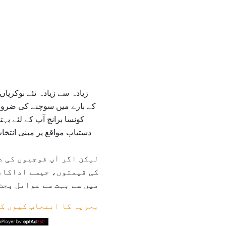
کے بارے میں سوچنے کی ضرو
کونسا برانچ آپ کے لئے بہ
دستیاب مواقع پر مبنی انتخا
لیکن اگر آپ فوجیوں کی د
کی قیمتوں، جیسے اداکاری
میں سے بہت سے عوامل بجٹ
بحریہ کا انتخاب کیوں ک