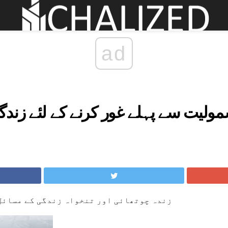
ad
مولیت سے پہلے غور کرنے کے لئے زند
زندہ چوتھائی اور تنخواہ زندگی کے مسائل