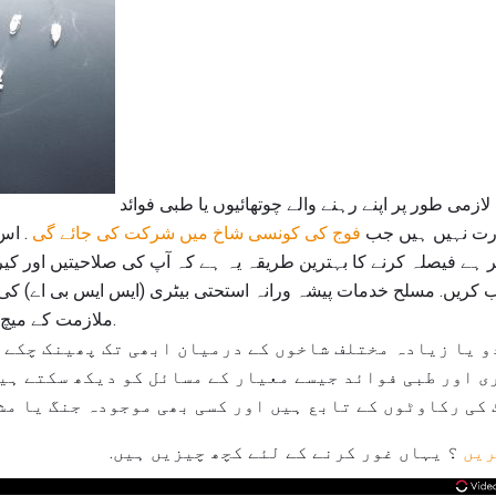
زیادہ سے زیادہ نئے نوکریاں لازمی طور پر اپنے رہنے والے چوتھائیوں یا طبی فوائد
رت نہیں ہیں جب
فوج کی کونسی شاخ میں شرکت کی جائے گی
. اس 
تر ہے فیصلہ کرنے کا بہترین طریقہ یہ ہے کہ آپ کی صلاحیتیں اور کیر
ب کریں. مسلح خدمات پیشہ ورانہ استحتی بیٹری (ایس ایس بی اے) کی 
ملازمت کے میچ کا تعین کرنے میں مدد ملے گی.
و یا زیادہ مختلف شاخوں کے درمیان ابھی تک پھینک چکے 
 اور طبی فوائد جیسے معیار کے مسائل کو دیکھ سکتے ہیں
 کی رکاوٹوں کے تابع ہیں اور کسی بھی موجودہ جنگ یا مشن
ریں
؟ یہاں غور کرنے کے لئے کچھ چیزیں ہیں.