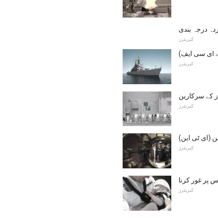
دہ درجہ بندی
کیریئرز
ے ای سی ایف)
کیریئرز
کیریئرز
 (ای ٹی این)
کیریئرز
س پر غور کرنا
کیریئرز