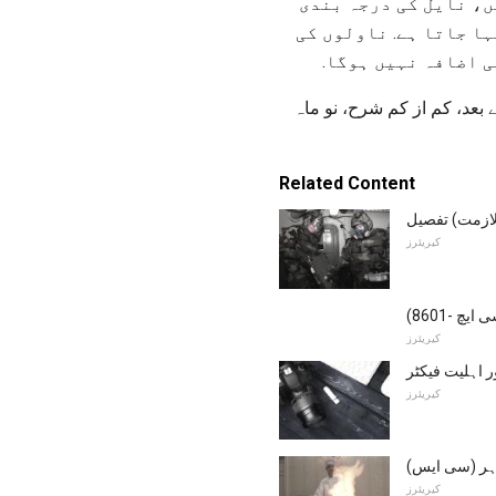
ں، نایل کی درجہ بندی
ہا جاتا ہے. ناولوں کی
 اضافہ نہیں ہوگا.
مہینے کے بعد، کم از کم شرح، نو ماہ
Related Content
لازمت) تفصیل
کیریئرز
 -8601)
کیریئرز
 اہلیت فیکٹر
کیریئرز
ہر (سی ایس)
کیریئرز