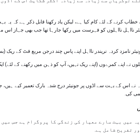
ے نوکریاں سے زیادہ سے زیادہ اکثر شکایت اس کے اڈوں 
طاب کرنے کے لئے کام کیا ہے، لیکن یاد رکھنا قابل ذکر ہے کہ یہ ب
ئر نااہل نااہلوں کو فہرست میں رکھا جارہا تھا جب بھی جہاز اس مہی
ر نامزد کردہ نریندر نااہل اپنے پاس چند درجن مربع فٹ کے ریک (بستر
ہلوں نے اپنے کمرےوں (اپنے ریک نہیں، آپ کو ذہن میں رکھنے کے لئے) 
ہ نے اس کے بہت سے اڈوں پر جونیئر درج شدہ بارک تعمیر کیے ہیں، 
کمی کی.
س
ہ میں بہت سارے معیار کی زندگی کا پروگرام ہے جس میں 
 تفریح ​​شامل ہے.