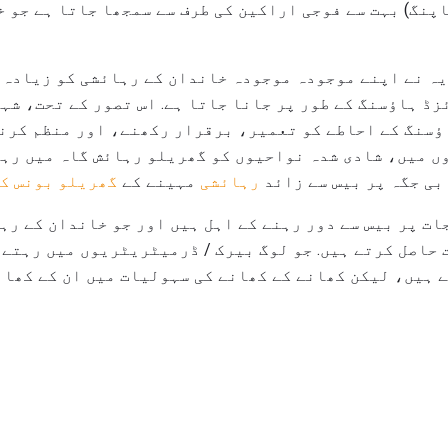
اپنگ) بہت سے فوجی اراکین کی طرف سے سمجھا جاتا ہے جو 
ہ نے اپنے موجودہ موجودہ خاندان کے رہائشی کو زیادہ 
ڈ ہاؤسنگ کے طور پر جانا جاتا ہے. اس تصور کے تحت، شہ
ؤسنگ کے احاطے کو تعمیر، برقرار رکھنے، اور منظم کرن
وں میں، شادی شدہ نواحیوں کو گھریلو رہائش گاہ میں رہ
بی جگہ پر بیس سے زائد
رہائشی
مہینے کے
گھریلو بونس کے
ت پر بیس سے دور رہنے کے اہل ہیں اور جو خاندان کے رہ
حاصل کرتے ہیں. جو لوگ بیرک / ڈرمیٹریٹریوں میں رہتے ہ
ے ہیں، لیکن کھانے کے کھانے کی سہولیات میں ان کے کھان