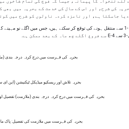
لئے تنخواہ کا پیمانہ، جیسا کہ فوج کی تمام شاخوں می
ریہ کی شرح، اور اس کے سال کی خدمت کے بحریہ میں بھی ک
یا جاسکتا ہے، اور نامزد کردہ ناولوں کو شرح میں کوئی
زیادہ تر ملاحظہ کرنے والے ای -1 سے منتقل ہونے کی توقع کر سکتے ہیں، جس میں اگلے نو 
بحریہ کی فہرست میں درج کردہ درجہ بندی (م
بحریہ تلاش اور ریسکیو میڈیکل ٹیکنیشن (این ای سی ایچ
بحریہ کی فہرست میں درج کردہ درجہ بندی (ملازمت) تفصیل اور
بحریہ کی فہرست میں ملازمت کی تفصیل: پاک ما