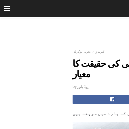
کیریئرز
بحریہ نوکریاں
گی کی حقیقت کا
معیار
by روڈ پاور
 کے بارے میں سوچتے ہیں