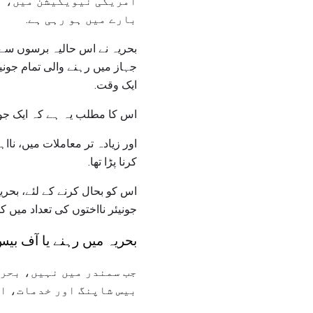
امریکی نیویگیشن میں، نئ
بارے میں ہو رہی ہے.
بحریہ نے اس حالیہ برسوں سے خ
جہاز میں رہنے والی تمام جونی
ایک وقت.
اس کا مطلب یہ ہے کہ ایک جونیئ
اور زیادہ تر معاملات میں، ناا
کرنا پڑا تھا.
اس کو بحال کرنے کے لئے، بحری
جونیئر نااختوں کی تعداد میں 
بحریہ میں رہنے یا آف بی
جب سمندر میں نہیں، بحری
بیس شاپنگ اور خدمات، اور