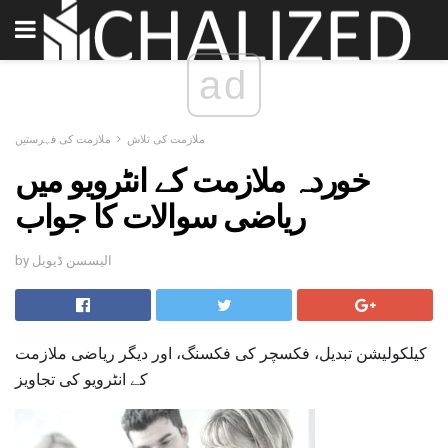
ad
ملازمت کی تلاش
ملازمت کی فہرستیں
خوردہ ملازمت کے انٹرویو میں
ریاضی سوالات کا جواب
by الیسسن ڈیویل
کیلکولیشن تبدیل، فکسچر کی فکسنگ، اور دیگر ریاضی ملازمت
کے انٹرویو کی تجاویز