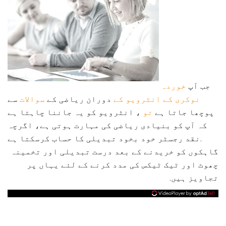
جب آپ
خوردہ
نوکری کے انٹرویو کے
دوران ریاضی کے
سوالات
سے
پوچھا جاتا ہے
تو
، انٹرویو کو یہ جاننا چاہتا ہے
کہ آپ کو بنیادی ریاضی کی مہارت ہوتی ہے، اگرچہ
نقد رجسٹر خود بخود تبدیلی کا حساب کرسکتا ہے.
گاہکوں کو خریدنے کے بعد درست تبدیلی اور تخمینہ
چھوٹ اور ٹیک ٹیکس کی مدد کرنے کے لئے یہاں پر
تجاویز ہیں.