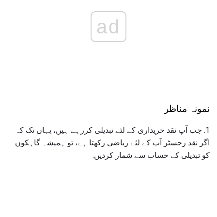
ad
نمونہ مناظر
1. جب آپ نقد خریداری کے لئے تبدیلی کررہے ہیں، یہاں تک کہ
اگر نقد رجسٹر آپ کے لئے ریاضی رکھتا ہے، تو ہمیشہ گاہکوں
کو تبدیلی کے حساب سے شمار کردیں.