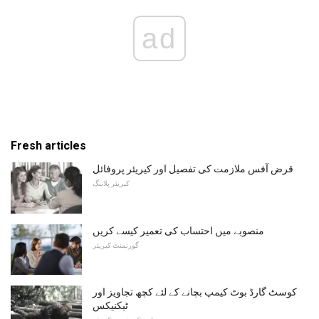
ad
Fresh articles
قرض آفس ملازمت کی تفصیل اور کیریئر پروفائل
کیریئر پلاننگ
منصوبے میں احتساب کی تعمیر کیسے کریں
گورنمنٹ کیریئر
کوسٹ گارڈ بوٹ کیمپ بچانے کے لئے کچھ تجاویز اور
ٹیکنیکس