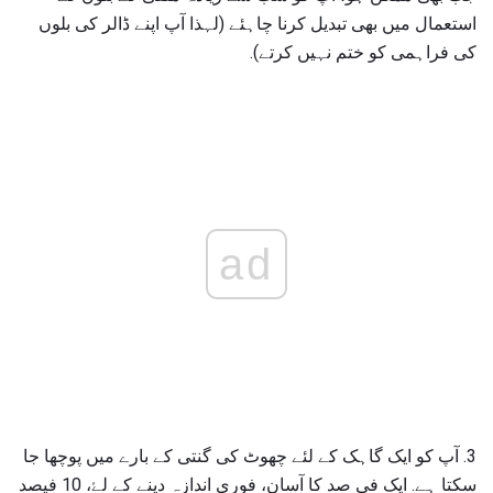
استعمال میں بھی تبدیل کرنا چاہئے (لہذا آپ اپنے ڈالر کی بلوں
کی فراہمی کو ختم نہیں کرتے).
ad
3. آپ کو ایک گاہک کے لئے چھوٹ کی گنتی کے بارے میں پوچھا جا
سکتا ہے. ایک فی صد کا آسان، فوری اندازہ دینے کے لۓ، 10 فیصد