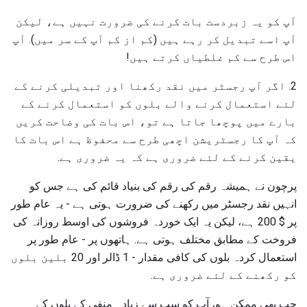
آپ کو یہ زبردست بات کرنے کی ضرورت نہیں ہے، لیکن
آپ اسے تبدیل کر رہے ہیں (کم از کم آپ کے سر میں). آپ
اس طرح سے کم غلطیاں کرتے ہیں!
2. اگر آپ رجسٹر میں نقد رکھنا اور تبدیلی کرنے کے
لئے استعمال کرنے والے بلوں کو استعمال کرنے کے
بارے میں پوچھا جاتا ہے تو، اس بات کی وضاحت کریں
کہ آپ کا رجسٹریشن اچھی طرح سے محفوظ ہے اس بات کا
یقین کرنے کے لئے ضروری ہے کہ یہ ضروری ہے.
پرچون نے ہمیشہ رقم کی رقم کی بنیاد قائم کی ہے جس کو
انہیں نقد رجسٹر میں رکھنے کی ضرورت ہوتی ہے - یہ عام طور
پر $ 200 ہے، لیکن یہ ایک خوردہ فروشوں کی اوسط روزانہ کی
فروخت کے مطابق مختلف ہوتی ہے. ہاتھوں پر - عام طور پر
استعمال کردہ بلوں کی کافی مقدار - 1 ڈالر اور 20 بلین بلوں
کو رکھنے کے لئے ضروری ہے.
جب بھی ممکن ہو، آپ کو سب سے زیادہ منفی کے بلوں کے