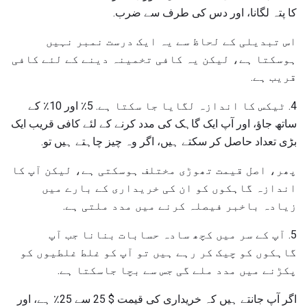
کا پتہ لگانا، اور دس کی طرف سے ضرب.
اس تبدیلی کے لحاظ سے یہ ایک درست نمبر نہیں
ہوسکتا ہے، لیکن یہ کافی تخمینہ دینے کے لئے کافی
قریب ہے.
4. ٹیکس کا اندازہ لگایا جا سکتا ہے. 5٪ اور 10٪ کے
ساتھ جاؤ، اور آپ ایک گاہک کی مدد کرنے کے لئے کافی قریب ایک
بڑی تعداد حاصل کر سکتے ہیں، اگر وہ چیز چاہتے ہیں تو.
پھر، اصل قیمت تھوڑی مختلف ہوسکتی ہے، لیکن آپ کا
اندازہ گاہکوں کو ان کی خریداری کے بارے میں
زیادہ باخبر فیصلہ کرنے میں مدد ملتی ہے.
5. آپ کے سر میں کچھ سادہ حسابات بنانا جب آپ
گاہکوں کو چیک کر رہے ہیں تو آپ کو غلط غلطیوں کو
پکڑنے میں مدد ملے گی جس سے بچا جاسکتا ہے.
اگر آپ جانتے ہیں کہ خریداری کی قیمت $ 25 سے 25٪ ہے، اور