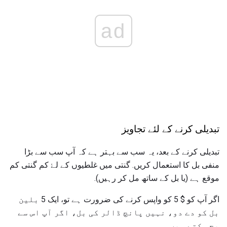
ad
تبدیلی کرنے کے لئے تجاویز
تبدیلی کرنے کے بعد، یہ سب سے بہتر ہے کہ آپ سب سے بڑا
منفی بل کا استعمال کریں. گنتی میں غلطیوں کے لۓ کم گنتی کم
موقع ہے (یا بل کے ساتھ مل کر رہیں).
اگر آپ کو $ 5 کو واپس کرنے کی ضرورت ہے تو، ایک 5 بلین
بل کو دے دو، نہیں پانچ ڈالر کی بل، اگر آپ اس سے
بچ سکتے ہیں.