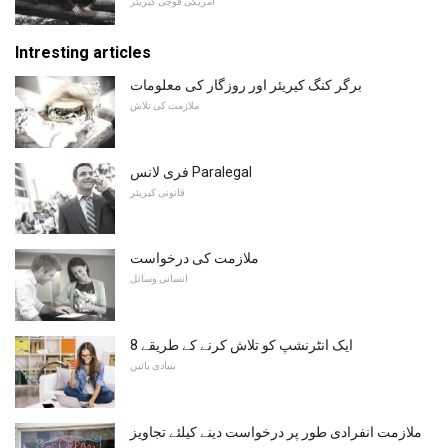
امریکی فوجی کیریئر
Intresting articles
برگر کنگ کیریئر اور روزگار کی معلومات
ملازمت کی تلاش
فری لانس Paralegal
قانونی کیریئر
ملازمت کی درخواست
انسانی وسائل
ایک انٹرنشپ کو تلاش کرنے کے طریقے 8
بنیادی باتیں
ملازمت انفرادی طور پر درخواست دینے کیلئے تجاویز