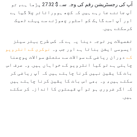
آپ کی رجسٹریشن رقم کی وجہ سے $ 27.32 پڑھا ہے، تو
آپ جاننے جا رہے ہیں کہ کچھ ہوورائائر چلا گیا ہے
اور آپ اسے گاہک کو اسٹور چھوڑنے سے پہلے ٹھیک
کرسکتے ہیں.
تفصیلات پر توجہ دینا یہ ہے کہ کس طرح بہتر سیلز
ایسوسی ایشن بناتا ہے اور جب وہ
نوکری کے انٹرویو
کے
دوران ریاضی کے سوالات سے متعلق سوالات پوچھنا
چاہتی ہے تو کیا انٹرویو کے خواہاں ہیں. وہ صرف اس
بات کا یقین نہیں کرنا چاہتے ہیں کہ آپ ریاضی کر
سکتے ہیں، وہ بھی اس بات کا یقین کرنا چاہتے ہیں
کہ اگر ضروری ہو تو آپ قیمتوں کا اندازہ کر سکتے
ہیں.