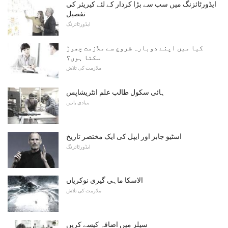
ایڈورٹائزنگ میں سب سے بڑا کردار کے لئے کیریئر کی
تفصیل
ایڈورٹائزنگ
کیا میں اپنے دوبارہ شروع سے ملازمت چھوڑ
سکتا ہوں؟
ملازمت کی تلاش
ہائی سکول طالب علم انٹریشاپس
بنیادی باتیں
اسٹیو جابز اور ایپل کی ایک مختصر تاریخ
ایڈورٹائزنگ
الاسکا ماہی گیری نوکریاں
ملازمت کی تلاش
سیلز میں اضافہ کیسے کریں