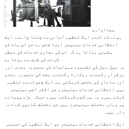
پیداواری
ہونے کے لئے، ایک تنظیم آسانی سے چلنا چاہئے. ایک
انتظامی خدمات مینیجر ایسا شخص ہے جو اس بات کو
یقینی بناتا ہے کہ اس کی معاون خدمات کو منظم
کرنے کی طرف سے ہوتا ہے.
وہ میل میل کی تقسیم، سہولیات کی منصوبہ بندی اور
برقرار رکھنے، ریکارڈ رکھنے، بجٹ کی منصوبہ بندی
اور سامان کو مختص کرسکتی ہے. ایک چھوٹے سے تنظیم
میں انتظامی خدمات مینیجر، جو اکثر آفس مینیجر
کہتے ہیں، یہ سب کچھ کرسکتے ہیں، جبکہ بڑے پیمانے
پر وہاں مختلف مینیجرز ہیں جو مختلف کاموں کے ذمہ
دار ہیں.
ایک انتظامی خدمات مینیجر جو ایک تنظیم کی تعمیر