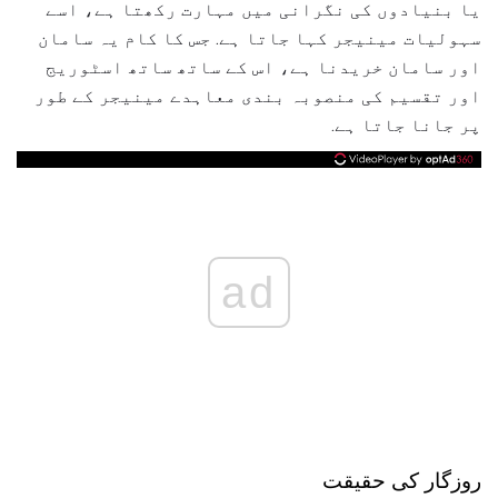
یا بنیادوں کی نگرانی میں مہارت رکھتا ہے، اسے
سہولیات مینیجر کہا جاتا ہے. جس کا کام یہ سامان
اور سامان خریدنا ہے، اس کے ساتھ ساتھ اسٹوریج
اور تقسیم کی منصوبہ بندی معاہدے مینیجر کے طور
پر جانا جاتا ہے.
ad
روزگار کی حقیقت