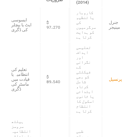
(2014)
کاروبار
یا تنظیم
ایسوسی
جنرل
کی
$
ایٹ یا بیچلر
مینیجر
سرگرمیوں
97،270
کی ڈگری
کو ہدایت
کرتا ہے
تعلیمی
اہداف
اور
نگرانی
کے
تعلیم کی
فیکلٹی
انتظامیہ یا
کو بھی
$
پرنسپل
قیادت میں
شامل
89،540
ماسٹر کی
کرنا،
ڈگری
ابتدائی
یا ثانوی
اسکول کا
انتظام
کرتا ہے
ہیلتھ
سروسز
طبی
انتظامیہ
سہولت
یا متعلقہ