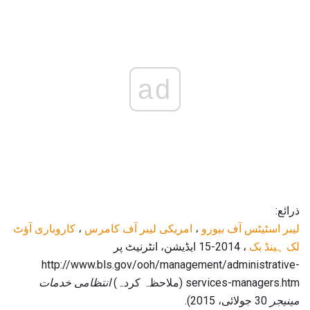
ad
ذرائع:
لیبر اسٹیٹس آف بیورو
،
امریکی لیبر آف کامرس
،
کاروباری آؤٹ
لک ہینڈ بک
، 2014-15 ایڈیشن، انٹرنیٹ پر
http://www.bls.gov/ooh/management/administrative-
services-managers.htm (ملاحظہ کردہ)
انتظامی خدمات
مینیجر
30 جولائی، 2015).