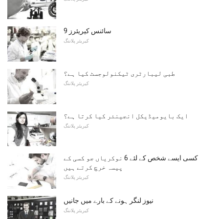
9 سائنس کیریئرز
کیریئر پلاننگ
طبی لیبارٹری ٹیکنولوجسٹ کیا ہے؟
کیریئر پلاننگ
ایک بایومیڈیکل انجینئر کیا کرتا ہے؟
کیریئر پلاننگ
کسی ایسے شخص کے لئے 6 نوکریاں جو کسی کے
پیسہ خرچ کرتے ہیں
کیریئر پلاننگ
نیوز لنگر ہونے کے بارے میں جانیں
کیریئر پلاننگ