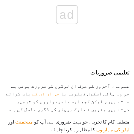
ad
تعلیمی ضروریات
عموما، آجروں کو صرف ان لوگوں کی ضرورت ہوتی ہے
جو وہ ہائی اسکول ڈپلومہ یا
جی ای ڈی کے
پاس کرائے
جاتے ہیں، لیکن کچھ ایسے امیدواروں کو ترجیح
دیتے ہیں جنہوں نے ایک بیچلر کی ڈگری حاصل کی ہے.
متعلقہ کام کا تجربہ، جو بہت ضروری ہے، آپ کو
مینجمنٹ
اور
لیڈر کی مہارتوں
کا مظاہرہ کرنا چاہئے.