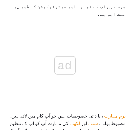
جیسے ہی آپ کے تجربے اور سرٹیفیکیشن کے طور پر
بہت اہم ہے،
ad
نرم مہارت
، یا ذاتی خصوصیات ہیں جو آپ کام میں لاتے ہیں.
مضبوط بولنے،
سننے
اور
لکھنے
کی مہارت آپ کو آپ کے تنظیم