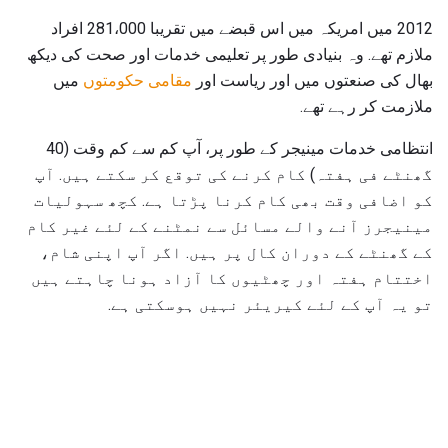
2012 میں امریکہ میں اس قبضے میں تقریبا 281،000 افراد
ملازم تھے. وہ بنیادی طور پر تعلیمی خدمات اور صحت کی دیکھ
بھال کی صنعتوں میں اور ریاست اور
مقامی حکومتوں
میں
ملازمت کر رہے تھے.
انتظامی خدمات مینیجر کے طور پر، آپ کم سے کم وقت (40
گھنٹے فی ہفتہ) کام کرنے کی توقع کر سکتے ہیں. آپ
کو اضافی وقت بھی کام کرنا پڑتا ہے. کچھ سہولیات
مینیجرز آنے والے مسائل سے نمٹنے کے لئے غیر کام
کے گھنٹے کے دوران کال پر ہیں. اگر آپ اپنی شام،
اختتام ہفتہ اور چھٹیوں کا آزاد ہونا چاہتے ہیں
تو یہ آپ کے لئے کیریئر نہیں ہوسکتی ہے.