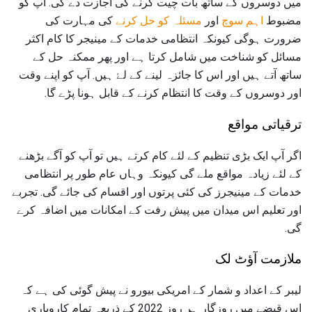
میں دوسروں کے ساتھ بات چیت کرنے کی اجازت دے گی. آپ کو
مضبوط
اہم سوچ
اور
مسئلہ کو حل کرنے
کی مہارت کی
ضرورت ہوگی کیونکہ انتظامی خدمات کے مینیجر کا کام اکثر
مسائل کو شناخت میں شامل کرتا ہے اور پھر ممکنہ حل کے
ساتھ آتے ہیں اور اس کا جائزہ لینے کے لۓ ہیں. آپ کو اپنے وقت
اور دوسروں کے وقت کا انتظام کرنے کے قابل ہونا پڑے گا.
ترقیاتی مواقع
اگر آپ ایک بڑی تنظیم کے لئے کام کرتے ہیں تو آپ کو آگے بڑھنے
کے لئے زیادہ مواقع ملے گی کیونکہ وہاں عام طور پر انتظامی
خدمات کے مینیجرز کی کئی پرتوں اور اقسام کی جائے گی. تجربے
اور تعلیم اس میدان میں پیش رفت کے امکانات میں اضافہ کرے
گی.
ملازمت آؤٹ لک
لیبر کے اعداد و شمار کے امریکی بیورو نے پیش گوئی کی ہے کہ
اس قبضے میں روزگار ہر روز 2022 کے ذریعہ تمام کاروباری