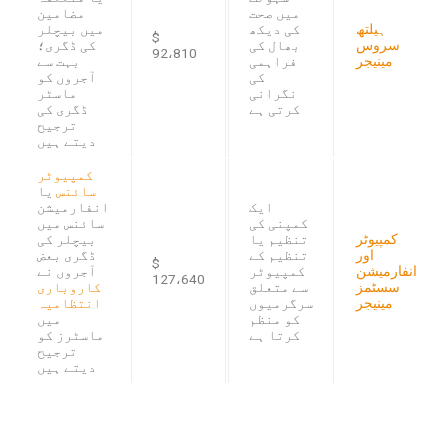
میں صحت
مضامین
ہیلتھ
کی دیکھ
میں بیچلر
$
سروس
بھال کی
کی ڈگری؛
92،810
مینیجر
فراہمی
بہت سے
کی
آجروں کو
نگرانی
ماسٹر
کرتی ہے
ڈگری کی
ترجیح
دیتے ہیں
کمپیوٹر
سائنس
یا
ایک
انفارمیشن
کمپنی کی
سائنس میں
کمپیوٹر
تنظیم یا
بیچلر کی
اور
تنظیم کے
ڈگری بعض
$
انفارمیشن
کمپیوٹر
آجروں نے
127،640
سسٹمز
سے متعلق
کاروباری
مینیجر
سرگرمیوں
انتظامیہ
کو منظم
میں
کرتا ہے
ماسٹرز کو
ترجیح
دیتے ہیں