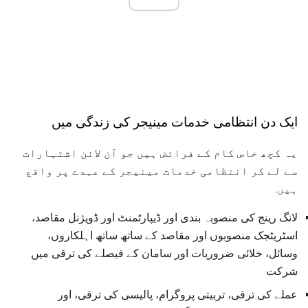
ایک دن انتظامی خدمات مینیجر کی زندگی میں
یہ کچھ خاص کام کے فرائض ہیں جو آن لائن اشتہارات
سے لے کر انتظامی خدمات مینیجر کے عہدے پر واقع
ہیں.
لانگ رینج کی منصوبہ بندی اور ڈیپارٹمنٹ اور ڈویژنل مقاصد،
اسٹریٹجک منصوبوں اور مقاصد کے ساتھ ساتھ اہلکاروں،
وسائل، خلائی ضروریات اور سامان کے فیصلے کی ترقی میں
شرکت
عملے کی ترقی، تربیتی پروگرام، پالیسی کی ترقی، اور