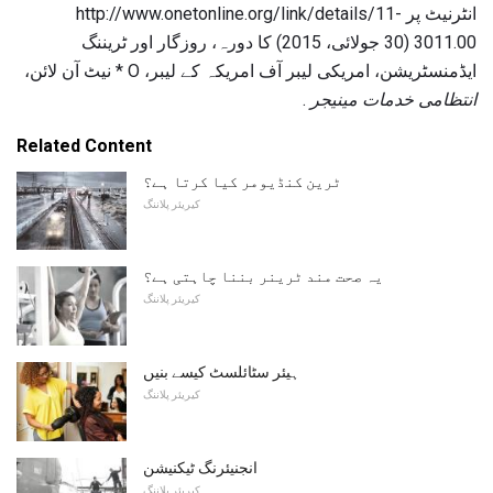
انٹرنیٹ پر http://www.onetonline.org/link/details/11-
3011.00 (30 جولائی، 2015) کا دورہ، روزگار اور ٹریننگ
ایڈمنسٹریشن، امریکی لیبر آف امریکہ کے لیبر، O * نیٹ آن لائن،
انتظامی خدمات مینیجر
.
Related Content
ٹرین کنڈیومر کیا کرتا ہے؟
کیریئر پلاننگ
یہ صحت مند ٹرینر بننا چاہتی ہے؟
کیریئر پلاننگ
ہیئر سٹائلسٹ کیسے بنیں
کیریئر پلاننگ
انجنیئرنگ ٹیکنیشن
کیریئر پلاننگ