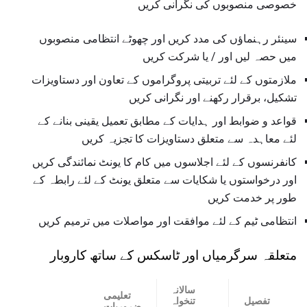
خصوصی منصوبوں کی نگرانی کریں
سینئر رہنماؤں کی مدد کریں اور چھوٹے انتظامی منصوبوں
میں حصہ لیں اور / یا شرکت کریں
ملازمتوں کے لئے تربیتی پروگراموں کے تعاون اور دستاویزات
تشکیل، برقرار رکھنے اور نگرانی کریں
قواعد و ضوابط اور ہدایات کے مطابق تعمیل یقینی بنانے کے
لئے معاہدہ سے متعلق دستاویزات کا تجزیہ کریں
کانفرنسوں کے لئے اجلاسوں میں کام کا یونٹ نمائندگی کریں
اور درخواستوں یا شکایات سے متعلق یونٹ کے لئے رابطہ کے
طور پر خدمت کریں
انتظامی ٹیم کے لئے موافقت اور مواصلات میں ترمیم کریں
متعلقہ سرگرمیاں اور ٹاسکس کے ساتھ کاروبار
سالانہ
تعلیمی
تفصیل
تنخواہ
ضروریات