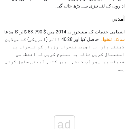
اداروں کے لئے تیزی سے بڑھ جائے گی.
آمدنی
انتظامی خدمات کے مینیجرز نے 2014 میں $ 83،790 ڈالر کا مدعا
سالانہ تنخواہ
حاصل کیا اور 40.28 ڈالر (امریکی) کے میڈین
گھنٹہ وارانہ اجرت. تنخواہ وزرڈر کو تنخواہ پر
استعمال کریں تاکہ یہ معلوم کریں کہ انتظامی
خدمات مینیجر آپ کے شہر میں کتنی آمدنی حاصل کرتی
ہے.
ad