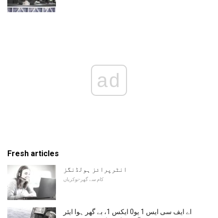
ad
Fresh articles
انٹرپرائز ہولڈنگز
کام سے گھر-نوکریاں
اے ایف سی ایس 1 یو0 ایکس 1، بے گھر ہوا ایئر