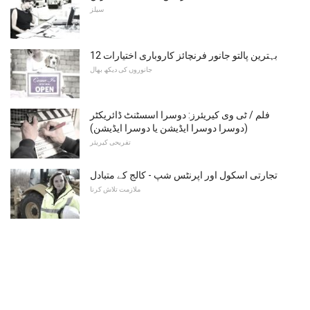
سیلز
12 بہترین پالتو جانور فرنچائز کاروباری اختیارات
جانوروں کی دیکھ بھال
فلم / ٹی وی کیریئرز: دوسرا اسسٹنٹ ڈائریکٹر
(دوسرا دوسرا ایڈیشن یا دوسرا ایڈیشن)
تفریحی کیریئر
تجارتی اسکول اور اپرنٹس شپ - کالج کے متبادل
ملازمت تلاش کرنا