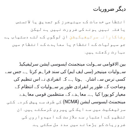
دیگر ضروریات
انتظامی خدمات کے مینیجرز کو تصدیق یا لائسنس
یافتہ نہیں ہونے کی ضرورت نہیں ہے لیکن
رضاکارانہ سرٹیفیکیشن
ان لوگوں کے لئے دستیاب ہے
جو سہولیات کے انتظام یا معاہدے کے انتظام میں
مہارت رکھتے ہیں.
بین الاقوامی سہولت مینجمنٹ ایسوسی ایشن سرٹیفیکیڈ
سہولیات مینیجر (سی ایف ایم) کی سند فراہم کرتا ہے جس سے
کسی نرس سے اشارہ ہوتا ہے کہ انفرادی نے اس تنظیم کی
وضاحت کے طور پر انفرادی طور پر سہولیات کے انتظام کے
معیار کو پورا کیا ہے. معاہدے کے منتظمین قومی معاہدے
مینجمنٹ ایسوسی ایشن (NCMA) کی طرف سے پیش کردہ کئی
سرٹیفکیٹ میں سے ایک کی پیروی کرسکتے ہیں. ان
تنظیم کے اعتبار سے ملازمت کے امیدواروں کی
ضروریات کو بڑھانے میں مدد مل سکتی ہے.