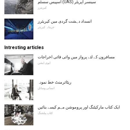
اسپیس سسٹم (UAS) سینسر آپریٹر
کیریئرز
انسداد دہشت گردی میں کیریئرز
جرمانہ کیریئر
Intresting articles
مسافروں کے لئے پرواز میں وائی فائی اخراجات
ایوی ایشن
ریٹائرمنٹ خط نمونہ
انسانی وسائل
ایک کتاب مارکیٹنگ اور پروموشن مہم کیسے بنائیں
کتاب پبلشنگ