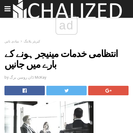
ad
کیریئر پلاننگ
بنیادی باتیں
انتظامی خدمات مینیجر ہونے کے
بارے میں جانیں
by ڈان روسن برگ McKay