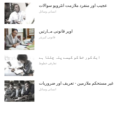
عجیب اور منفرد ملازمت انٹرویو سوالات
انسانی وسائل
اوپر قانونی مہارتیں
قانونی کیریئر
ایک کور خط کو کیسے پتہ چلتا ہے
تعارفی خطوط
غیر مستحکم ملازمین - تعریف اور ضروریات
انسانی وسائل