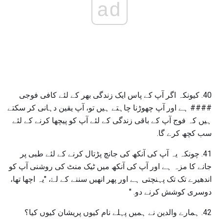
ad
40. کیونکہ اگر آپ کے پاس ایک زندگی بھر کے لئے کافی فوجی
#### ہے اور آپ چھوڑنا چاہتے ہیں تو، آپ یقین دہانی کر سکتے
ہیں کہ فوج آپ کے باقی زندگی کے لئے آپ کو پیچھا کرنے کے لئے
سب کچھ کرے گا.
41. چونکہ یہ آپ کی آنکھ کی جانچ پڑتال کرنے کے لئے طبی پر
جانے کا مزہ ہے اور آپ کی آنکھ میں ٹیک منٹ کی روشنی آپ کو
اندھیرے تک تک پہنچتی ہے اور پھر انھیں سننے کے لۓ، "یہ اچھا تھا،
دوسری کوشش کرنے دو. "
42. ہمارے والدین نے ہمیں پہلے نام کیوں پریشان کیوں کیا؟