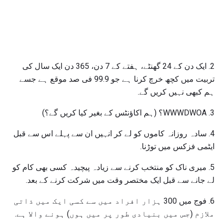
2. ایک دن کے 24 گھنٹے، ہفتے کے 7 دن، 365 دن ایک سال کی
تربیت میں کچھ خرچ کرنا ہے جو 99.9 فی صد موقع ہے جسے
ہم کبھی نہیں کریں گے.
3. WWWDWOA؟ (ہم اکاؤنٹس کے بغیر کیا کریں گے؟)
4. سادہ روزانہ کاموں کو لے کر انہیں ان سے پہلے اس سے قبل
ایٹمی فزکس میں توڑنا.
5. میری ناک کو منتخب کرنے سے زیادہ پیچیدہ کسی بھی کام کو
لے جانے سے قبل ایک مختصر وقت میں شرکت کرنے کے بعد.
6. فوج میں 300 ہزار افراد میں سے کسی ایک میں ذاتی
ملازم (جس میں بنیادی طور پر میں ہوں) ہونے والا ہے.