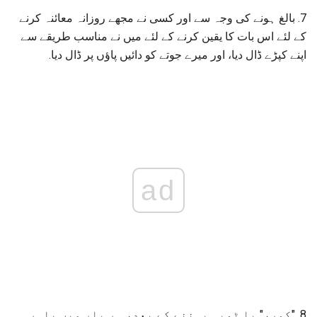
7. بالغ ہونے کی وجہ سے اور کسی نے مجھے روزانہ معائنہ کرنے
کے لئے اس بات کا یقین کرنے کے لئے میں نے مناسب طریقے سے
اپنے کپڑے ڈال دیا، اور میرے جوتے کو دائیں پاؤں پر ڈال دیا.
ad
8. "کور،" یا ٹوپی پہننے کے بعد، ہر بار میں باہر