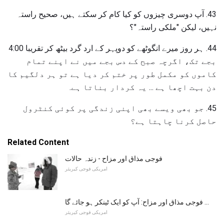
43. آپ دوسری چیزوں کو کیا کام کر سکتے ہیں، صحیح راستہ
نہیں، لیکن "ملکی راستہ"؟
44. ہر روز میرے انگوٹھے کو دوپہر کے ارد گرد بیٹھ کر تقریبا 4:00
بجے تک، اگرچہ صبح کے دس بجے میں نے اپنے تمام
کاموں کو مکمل طور پر ختم کر دیا ہے تو ہر دلگیم کا
دن بہت اچھا ہے ... یہ کردار بناتا ہے.
45. جو بھی ویسے بھی اپنی زندگی پر کوئی کنٹرول
حاصل کرنا چاہتا ہے؟
Related Content
فوجی مذاق اور مزاح - زندہ حالات
امریکی فوجی کیریئر
فوجی مذاق اور مزاح: آپ کو ایک ٹینکر ہو جائے گا ...
امریکی فوجی کیریئر