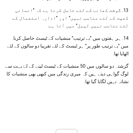
13. گوشت کھانے کے لئے حاصل کرنا ہے کہ "انسانی
کھپت کے لئے مناسب نہیں" اور "ادارہ استعمال کے
لئے مناسب نہیں لیبل" میں آتا ہے.
14. ہر ہفتوں میں "بے ترتیب" منشیات کے ٹیسٹ حاصل کرنا.
میں "بے ترتیب طور پر" ہر ٹیسٹ کے لئے تقریبا دو سالوں کے لئے
اٹھایا تھا.
گزشتہ دو سالوں میں 50 منشیات کے ٹیسٹ لینے کے لۓ بہت سے
لوگ گواہی دیتے ہیں کہ میری زندگی میں کبھی بھی منشیات کا
نشانہ نہیں لگایا گیا تھا.