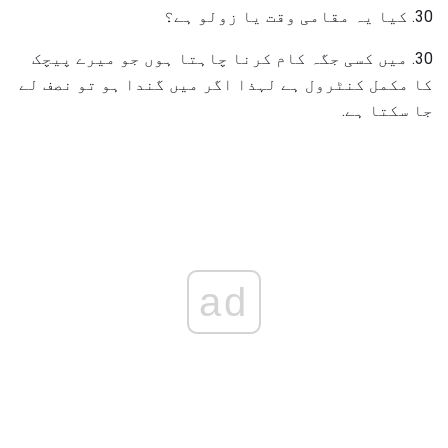
30. کیا یہ مقامی وقت یا زولو ہے؟
30. میں کسی جگہ کام کرنا چاہتا ہوں جو میرے پیچک
کا مکمل کنٹرول ہے لہذا اگر میں گندا ہو تو نصف لے
جا سکتا ہے.
ad