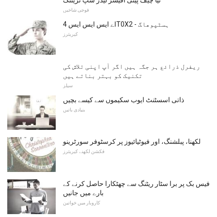
نیا چیف پیٹی آفیسر لیڈر شپ ٹریننگ
فوجی شاخیں
اے ایس ایس ایس 4T0X2 - ہسٹپوھاگ
کیریئرز
ریفرل ذرائع ہر جگہ ہیں اگر آپ اپنی تلاش کی
تکنیک کو بہتر بناتے ہیں
سیلز
ذاتی اسسٹنٹ ایوب سکیموں سے کیسے بچیں
بنیادی باتیں
لکھنا، پبلشنگ، اور فیوٹیائیوز پر کرسٹوفر سورٹرینو
فکشن لکھنے کیریئرز
فیس بک پر برا سٹار ریٹنگ سے چھٹکارا حاصل کرنے کے
بارے میں جانیں
کاروبار میں خواتین