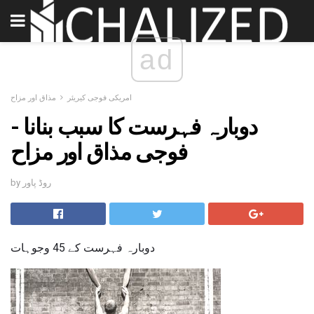
ad
امریکی فوجی کیریئر
مذاق اور مزاح
دوبارہ فہرست کا سبب بنانا -
فوجی مذاق اور مزاح
by روڈ پاور
دوبارہ فہرست کے 45 وجوہات