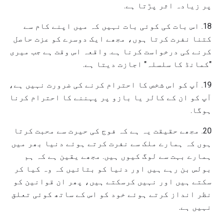
پر زیادہ اثر پڑتا ہے.
18. اس بات کی کوئی بات نہیں کہ میں اپنے کام سے
کتنا نفرت کرتا ہوں، مجھے ایک دوسرے کو عزت حاصل
کرنے کی درخواست کرنا ہے. واقعہ اس وقت ہے جب میری
"کمانڈ کا سلسلہ" اجازت دیتا ہے.
19. آپ کو اس شخص کا احترام کرنے کی ضرورت نہیں ہے،
آپ کو ان کے کالر یا بازو پر پہننے کا احترام کرنا
ہوگا.
20. مجھے حقیقت یہ ہے کہ فوج کی حیرت سے محبت کرتا
ہوں کہ ہمارے ملک سے نفرت کرتے ہوئے دنیا بھر میں
ہمارے بہت سے لوگ کیوں ہیں. مجھے یقین ہے کہ ہم
بولس بن رہے ہیں اور دنیا کو بتائیں کہ وہ کیا کر
سکتے ہیں اور نہیں کرسکتے ہیں، پھر ان قوانین کو
نظر انداز کرتے ہوئے خود کو اس کے ساتھ کوئی تعلق
نہیں ہے.