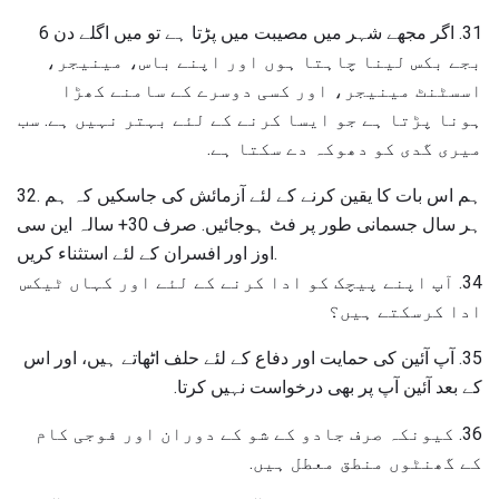
31. اگر مجھے شہر میں مصیبت میں پڑتا ہے تو میں اگلے دن 6
بجے بکس لینا چاہتا ہوں اور اپنے باس، مینیجر،
اسسٹنٹ مینیجر، اور کسی دوسرے کے سامنے کھڑا
ہونا پڑتا ہے جو ایسا کرنے کے لئے بہتر نہیں ہے. سب
میری گدی کو دھوکہ دے سکتا ہے.
32. ہم اس بات کا یقین کرنے کے لئے آزمائش کی جاسکیں کہ ہم
ہر سال جسمانی طور پر فٹ ہوجائیں. صرف 30+ سالہ این سی
اوز اور افسران کے لئے استثناء کریں.
34. آپ اپنے پیچک کو ادا کرنے کے لئے اور کہاں ٹیکس
ادا کرسکتے ہیں؟
35. آپ آئین کی حمایت اور دفاع کے لئے حلف اٹھاتے ہیں، اور اس
کے بعد آئین آپ پر بھی درخواست نہیں کرتا.
36. کیونکہ صرف جادو کے شو کے دوران اور فوجی کام
کے گھنٹوں منطق معطل ہیں.