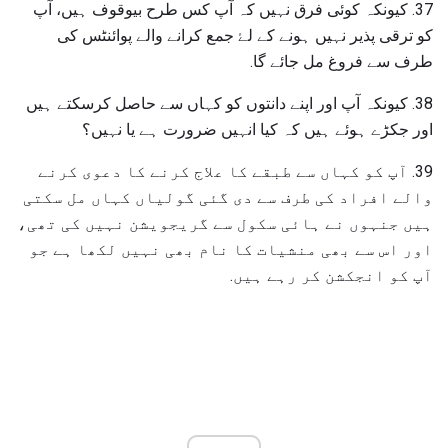
37. کیونکہ کوئی فرق نہیں کہ آپ کس طرح بیوقوف ہیں، آپ
کو ترقی پذیر نہیں ہونے کے لۓ جمع کرانے والے پوائنٹس کی
طرف سے فروغ مل جائے گا.
38. کیونکہ آپ اور اپنے دانتوں کو کہاں سے حاصل کرسکتے ہیں
اور جکڑے ہوئے ہیں کہ کیا انہیں ضرورت ہے یا نہیں؟
39. آپ کو کہاں سے طبقے کا علاج کرنے کا دعوی کرنے
والے افراد کی طرف سے دی گئی گولیاں کہاں مل سکتی
ہیں جنہوں نے ہائی سکول سے گریجویشن نہیں کی تھی،
اور اس سے بھی منشیات کا نام بھی نہیں لکھا ہے جو
آپ کو انجکشن کر رہے ہیں.