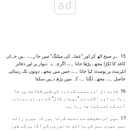
ad
15. ہر صبح اٹھ کر اور "عملے کی میٹنگ" میں جا رہے ہیں جہاں
کاغذ کا ٹکڑا مجھے پڑھا جاتا ہے، اگرچہ یہ دیوار پر اور دفاتر
انٹرنیٹ پر پوسٹ کیا جاتا ہے، جس میں مجھے دونوں تک رسائی
حاصل ہے. مجھے لگتا ہے کہ میں پڑھ نہیں سکتا.
16. شدید دل اور سینے کے درد کی طبی شکایت پر جا
رہا ہے اور اگلے دن "بیمار کال" کے دوران دوبارہ
آنے کے لئے کہا جا رہا ہے.
17. میں اس حقیقت سے محبت کرتا ہوں کہ میری رائے
میں میری بہن کی پالتو جانوروں کی آگاہی کے طور