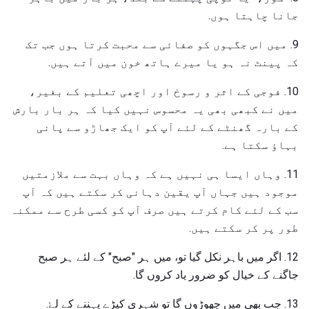
جانا چاہتا ہوں.
9. میں اس جگہوں کو صفائی سے محبت کرتا ہوں جب تک
کہ پینٹ نہ ہو یا میرے ہاتھ خون میں آتے ہیں.
10. فوجی کے اثر و رسوخ اور اچھی تعلیم کے بغیر،
میں نے کبھی بھی یہ محسوس نہیں کیا کہ ہر بار بارش
کے بارہ گھنٹے کے لئے آپ کو ایک جھاڑو سے پانی
بہاؤ سکتا ہے.
11. وہاں ایسا ہی نہیں ہے کہ وہاں بہت سے ملازمتیں
موجود ہیں جہاں آپ یقین دہانی کر سکتے ہیں کہ آپ
سب کے لئے کام کرتے ہیں صرف آپ کو کسی طرح سے ممکنہ
طور پر کر سکتے ہیں.
12. اگر میں باہر نکل گیا تو، میں ہر "صبح" کے لئے ہر صبح
جاگنے کے خیال کو ضرور یاد کروں گا.
13. جب بھی میں چھوڑوں گا تو شہری کپڑے پہننے کے لۓ.