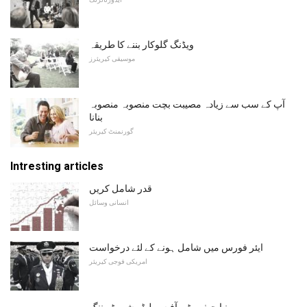
ویڈنگ گلوکار بننے کا طریقہ
موسیقی کیریئرز
آپ کے سب سے زیادہ مصیبت بچت منصوبہ منصوبہ
بنانا
گورنمنٹ کیریئر
Intresting articles
قدر شامل کریں
انسانی وسائل
ایئر فورس میں شامل ہونے کے لئے درخواست
امریکی فوجی کیریئر