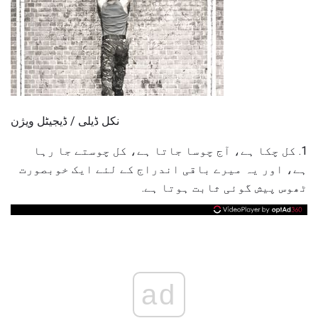
نکل ڈیلی / ڈیجیٹل ویژن
1. کل چکا ہے، آج چوسا جاتا ہے، کل چوستے جا رہا
ہے، اور یہ میرے باقی اندراج کے لئے ایک خوبصورت
ٹھوس پیش گوئی ثابت ہوتا ہے.
ad