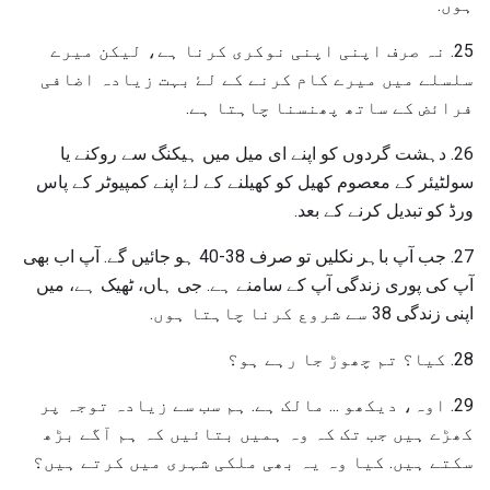
ہوں.
25. نہ صرف اپنی اپنی نوکری کرنا ہے، لیکن میرے
سلسلے میں میرے کام کرنے کے لۓ بہت زیادہ اضافی
فرائض کے ساتھ پھنسنا چاہتا ہے.
26. دہشت گردوں کو اپنے ای میل میں ہیکنگ سے روکنے یا
سولٹیئر کے معصوم کھیل کو کھیلنے کے لۓ اپنے کمپیوٹر کے پاس
ورڈ کو تبدیل کرنے کے بعد.
27. جب آپ باہر نکلیں تو صرف 38-40 ہو جائیں گے. آپ اب بھی
آپ کی پوری زندگی آپ کے سامنے ہے. جی ہاں، ٹھیک ہے، میں
اپنی زندگی 38 سے شروع کرنا چاہتا ہوں.
28. کیا؟ تم چھوڑ جا رہے ہو؟
29. اوہ، دیکھو ... مالک ہے. ہم سب سے زیادہ توجہ پر
کھڑے ہیں جب تک کہ وہ ہمیں بتائیں کہ ہم آگے بڑھ
سکتے ہیں. کیا وہ یہ بھی ملکی شہری میں کرتے ہیں؟