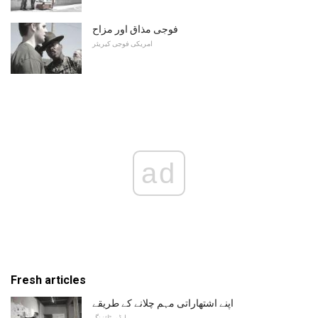
فوجی مذاق اور مزاح
امریکی فوجی کیریئر
ad
Fresh articles
اپنے اشتھاراتی مہم چلانے کے طریقے
ایڈورٹائزنگ