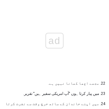
ad
22. مجھے اچھا کھانا نہیں ہے.
23. میں پیار کرتا ہوں "آپ امریکی سفیر ہیں" تقریر.
24. میں اپنے خاندان کے ساتھ خرچ وقت سے نفرت کرتا