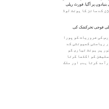
نیادوں پر آگیا. فورٹ ریلی
 کی سہولیات ہے، جس میں تقریبا 5 دنوں میں ڈویژن کے سائز کا یونٹ لوڈ
پہلی فوجی تخرکشک کی.
رس کی ضروریات کو پورا
ر ریاستی کمیونٹی کے
ور پر یونٹ تیاری کو
ہ دوبارہ اسٹیشن کو اکٹھا کرتا
رآمد کرتا ہے، اور ملک