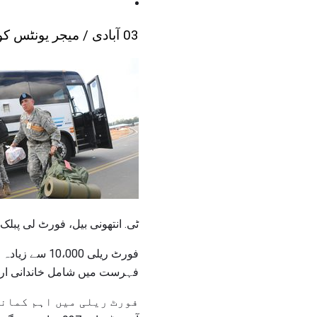
03 آبادی / میجر یونٹس کو تفویض
ٹی. انتھونی بیل، فورٹ لی پبلک
فہرست میں شامل خاندانی ارکان 12،020؛ ریٹائرز 16،249 (فوج 5،860 اور دیگر خدمات 10،389)؛ شہری کا