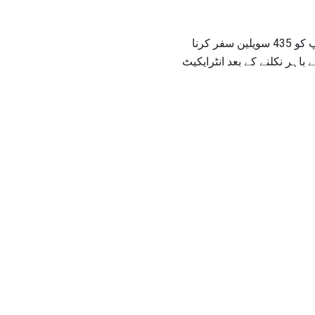
ہوائی اڈے کے علاقے سے باہر نکلنے کے بعد، جب تک آپ I-70 مغرب کے راستے سے باہر نکلیں گے تو آپ کو 435 سویلین سفر کرنا
 آپ کو ٹرنپیک میں لے جائے گا. ٹاپپیک پر رہو جب تک آپ Topeka باہر نکلیں گے. 301 سے باہر نکلنے کے بعد انٹرایکیٹ