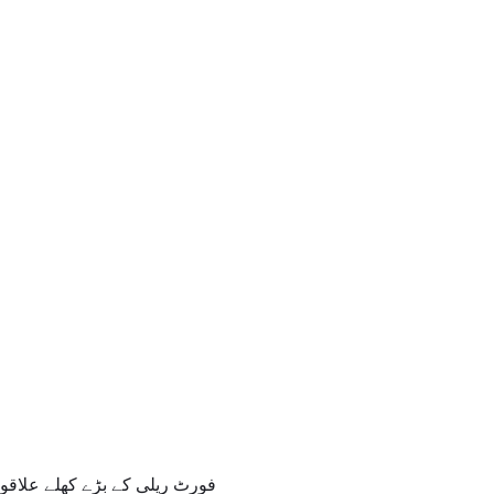
فورٹ ریلی کے بڑے کھلے علاقو