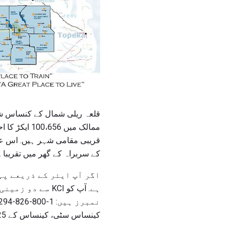
قلعہ ریلی شمال کے کنساس شما
ممالک میں 
قریبی مقامی شہر ہیں. اس ع
کے سربراہ کے گھر میں تقریبا 2 گھنٹے کا فاصلہ ہے.
ہے. آپ کو KCI 
کینساس سٹی، کینساس کے 125 میل مغرب میں.