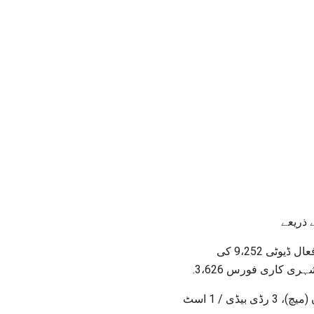
 ذریعے
فورٹ ریلی 10،000 سے زیادہ فوجیوں کا گھر ہے. آبادی کا تعین 42،264؛ فعال ڈیوٹی آفیسر 1،117؛ فعال ڈیوٹی 9،252 کی
فورٹ ریلی میں اہم کمانڈر یہ ہیں: 24TH اناتری ڈویژن، 1ST بیڈی / 1 اسٹ انسپریری ڈویژن (میچ)، 3 رڈی بیڈی / 1 اسٹ