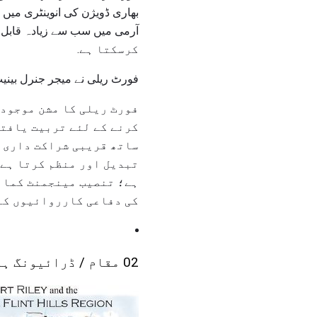
بھاری ڈویژن کی انوینٹری میں ہ
کرسکتا ہے.
فورٹ ریلی نے میجر جنرل بینی
فورٹ ریلی کا مشن موجودہ
کرنے کے لئے تربیت یافتہ
ساتھ قریبی شراکت داری م
ہے؛ تنصیب مینجمنٹ کمانڈ
کی دفاعی کارروائیوں کا 
02 مقام / ڈرائیونگ ہدایات