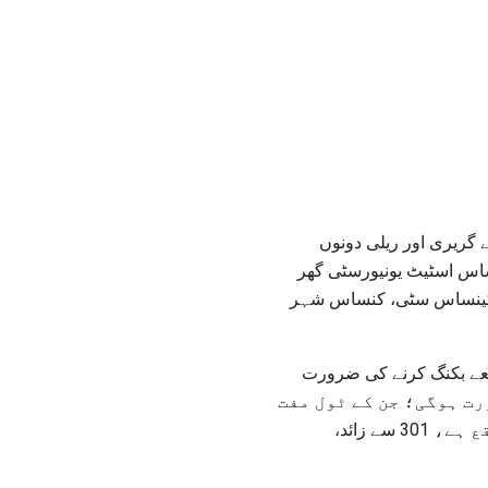
گریری اور ریلی دونوں
ن، کنساس اسٹیٹ یونیورسٹی گھر
 کینساس سٹی، کنساس شہر
ینساس سٹی، ایم ایم کے ذریعے بکنگ کرنے کی ضرورت
ضرورت ہوگی؛ جن کے ٹول مفت
نمبرز ہیں: 1-800-826-8294 یا 1-800-747-2524. فورٹ ریلی، انٹرنسیٹ 70 کے شمال میں واقع ہے، 301 سے زائد،