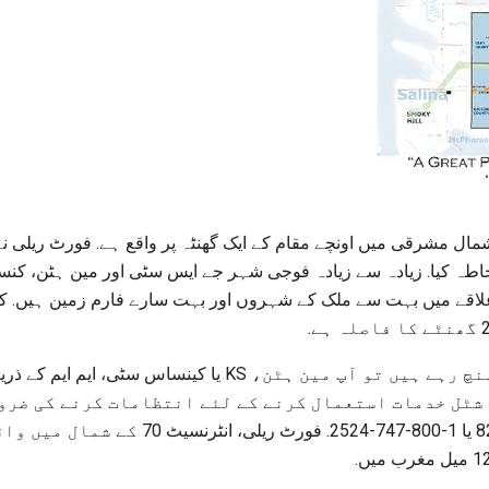
ل مشرقی میں اونچے مقام کے ایک گھنٹہ پر واقع ہے. فورٹ ریلی نے 
100،656 ایکڑ کا احاطہ کیا. زیادہ سے زیادہ فوجی شہر جے ایس سٹی اور مین ہٹ
لاقے میں بہت سے ملک کے شہروں اور بہت سارے فارم زمین ہیں.
اگر آپ ایئر کے ذریعے پہنچ رہے ہیں تو آپ مین ہٹن، KS یا ک
سے دو زمینی شٹل خدمات استعمال کرنے کے لئے انتظامات کرنے کی 