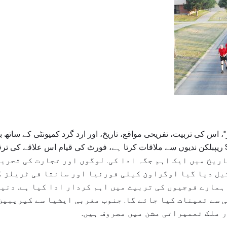
، اس کی تربیت، تفریحی مواقع، تاریخ، اور ارد گرد کمیونٹی کے ساتھ بہ
ہے. واقع ہے جہاں Smoky Hill ریپبلکن ندیوں سے ملاقات کرتا ہے، فورٹ کی قیام اس علاق
ی تاریخ میں ایک اہم جگہ ادا کی. لوگوں اور تجارت کی تحری
یل دیا گیا اوگراون کیلی فورنیا اور سانتا فی ٹریلز ک
ہمارے فوجیوں کی تربیت میں اہم کردار ادا کیا ہے. دنیا
 سے تعینات کیا جائے گا. جنوب مغربی ایشیا سے کیریبین
 ملک تعمیراتی مشن میں مصروف ہیں.