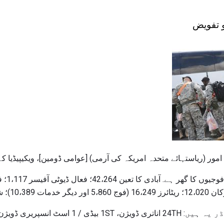
 امور (ریاستہائے متحدہ امریکہ کی آرمی) [عوامی ڈومین]، ویکیپیڈیا کے
ری فورس 3،626.