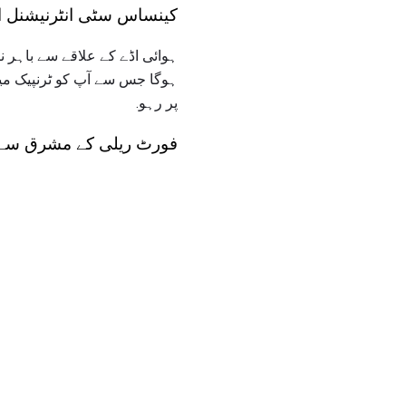
کینساس سٹی انٹرنیشنل ائر پورٹ (CI
پر رہو.
فورٹ ریلی کے مشرق سے آن