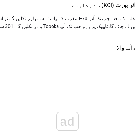
K) سے ہدایات
ہوگا جس سے
ے والا
ad