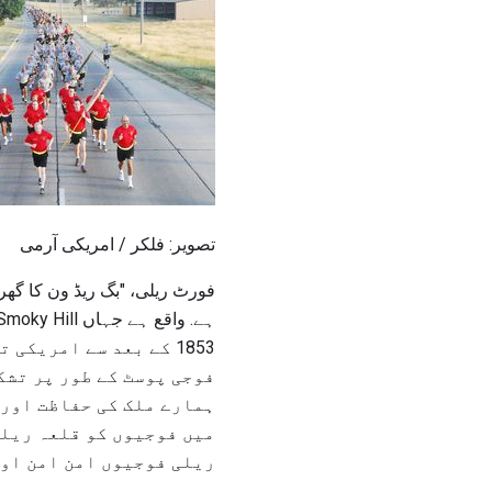
تصویر: فلکر / امریکی آرمی
فورٹ ریلی، "بگ ریڈ ون کا گھر"
1853 کے بعد سے امریک
فوجی پوسٹ کے طور پر تشک
ہمارے ملک کی حفاظت اور 
میں فوجیوں کو قلعہ ریلی
ریلی فوجیوں امن امن اور