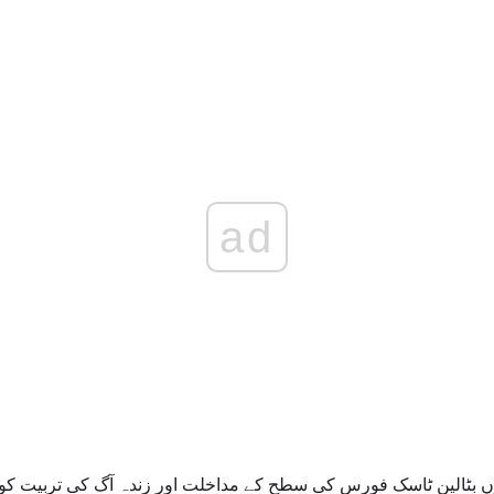
ad
ں بٹالین ٹاسک فورس کی سطح کے مداخلت اور زندہ آگ کی تربیت کو س