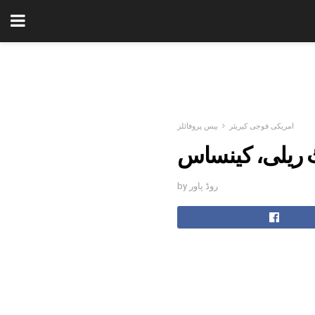
امریکی فوجی کیریئر
بیس پروفائلز
 ریلی، کینساس
by روڈ پاور