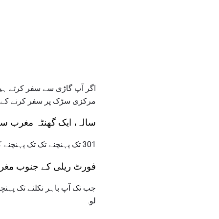
مرکزی سڑک پر سفر کرنے کے لئے: کنکا
سالہ، ایک گھنٹہ مغرب س
301 تک پہنچنے تک تک پہنچنے کے لۓ I-70 مشرق لے لو.
فورٹ ریلی کے جنوب مغرب میں 2 گھنٹے 
لو.