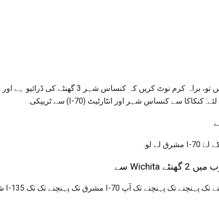
کا سے کنساس شہر اور انٹارٹیٹ (I-70) سے ٹریپکی.
ے
Wichita سے
جب تک آپ