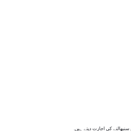
نبھالنے کی اجازت دیتے ہیں.