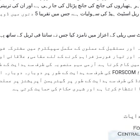
ر ہتھیاروں کی جانچ کی جانچ پڑتال کی جا رہی ہے اور ان کی تربیتی ب
آرمی میں سب سے زیادہ قابل ریل اسٹیٹ ہیڈ
ٹ سی ریلی کے اعزاز میں نامزد کیا جس نے سانتا فی ٹریل کے ساتھ 
 اور مستقبل کے عملوں کے مکمل سپیکٹرم میں مشترکہ فو
 اور تیار فورسز فراہم کرنے کے لئے مقامی، علاقائی او
یں کام کرنا ہے. آرمی مہم منصوبہ کی طرف سے ہدایت کے ط
تبدیل اور منظم کرتا ہے؛ FORSCOM کی طرف سے ہدایت کے طور پر دوبار
 کی طرف سے ہدایت کے طور پر گیئریسن آپریشنز پر عملد
انتظام کرتا ہے اور شہری حکام کی حمایت کرتی ہے.