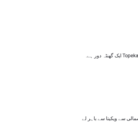
اگر آپ گاڑی سے سفر کرتے ہیں تو، براہ کرم نوٹ کریں کہ کنساس شہر 3 گھنٹے کی ڈرائیو ہے اور Topeka ایک گھنٹہ دور ہے.
 باہر نکلنے تک پہنچنے تک پہنچنے تک پہنچنے تک آپ I-70 مشرق تک پہنچنے تک تک I-135 شمالی سے ویکیتا سے باہر لے