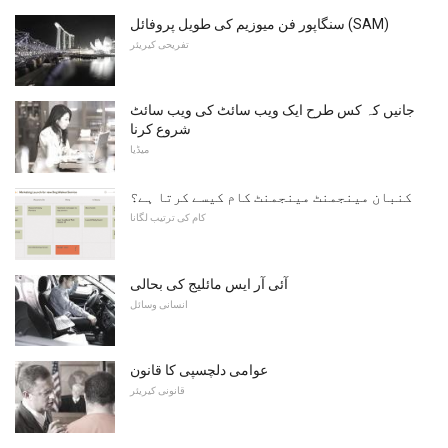
سنگاپور فن میوزیم کی طویل پروفائل (SAM)
تفریحی کیریئر
جانیں کہ کس طرح ایک ویب سائٹ کی ویب سائٹ
شروع کرنا
میڈیا
کنبان مینجمنٹ مینجمنٹ کام کیسے کرتا ہے؟
کام کی ترتیب لگانا
آئی آر ایس مائلیج کی بحالی
انسانی وسائل
عوامی دلچسپی کا قانون
قانونی کیریئر