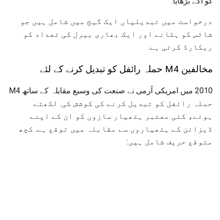
کو آگے بڑھایا.
درخواست میں تبدیلیاں ایک گیج میں شامل ہیں جو
شاٹس کو ہٹانے اور ایک بھاری بیرل کی تعداد کو
ریکارڈ کرتی ہے.
مخالفین M4 حملہ رائفل کو تبدیل کرنے کے لئے
2010 میں امریکی آرمی نے صنعت کی وسیع مقابلہ کے ساتھ M4
حملہ رائفل کو تبدیل کرنے کی کوشش کی. لکھتے
ہوئے، کئی معتبر ہتھیار سازوں کو ان کے اپنے
ڈیزائن کے ہتھیاروں سے مقابلہ میں توقع ہے. کچھ
متوقع حریف شامل ہیں: