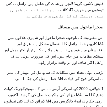
فلیش لائٹس، گرینڈ لانچر اور شاٹ گن شامل ہیں. رائفل نے کئی
ٹیسٹوں میں حریف AK-47 حملہ رائفل کو عمدہ طور پر
عمدہ درستگی کے لۓ ایک شہرت حاصل کی ہے.
صحرا ماحول میں مسائل
اس مقبولیت کے باوجود، صحرا ماحول اور شہری علاقوں میں
M4 کاربین حملہ رائفل کا استعمال مشکل ہے. عراق اور
افغانستان میں فوجیوں نے یہ پتہ چلا ہے کہ ہتھیار اکثر دھول اور
سینڈی مقامات میں جام ہیں، اس کی ضرورت ہوتی ہے کہ
رائفل اکثر صاف اور ہر وقت برقرار رکھے.
بڑھتی ہوئی تعداد میں شکایات کے ساتھ مل کر ہتھیار کی عمر
نے امریکی فوج کی قیادت M4 حملہ رائفل کی جگہ لے لی.
1 جولائی، 2009 کو، امریکی آرمی نے اس کے مینوفیکچرنگ کولٹ
دفاع LLC سے M4 ڈیزائن کی ملکیت حاصل کی. گزشتہ اکتوبر،
آرمی حکام نے ایم4 کانگریس میں M4 ڈیزائن کے لئے کئی تبدیلیوں