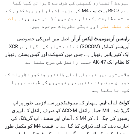
بیرےٹ آتشبازی کمپنی کی طرف سے ڈیزائن کیا گیا
ہے، REC7 بہت سے M4 کی مزید اشیاء اور پیشکشوں کے
ساتھ مطابقت رکھتا ہے جن میں لڑائی میں بہتر
رات
کا نقطہ نظر
اور دیگر نظریات موجود ہیں.
رابنسن آرمیومینٹ ایکس آر آر:
اصل میں امریکی خصوصی
آپریشنز کمانڈر (SOCOM) کے لئے تیار کیا گیا ہے، XCR
ایک کثیر پائبر ہتھیار ہے جس میں کمپیکٹ اور گیس پسٹن ہتھیار
کا نظام ایک AK-47 حملہ رائفل کی طرح ملتا ہے.
صلاحیتوں میں تبدیلی اعلی طاقتور جنگجو نظریات کے
دوران صرف چند منٹوں میں فوجیوں کی طرف سے پورا
کیا جا سکتا ہے.
کولٹ اے اے-ایم:
ہتھیار کے مینوفیکچرر سے لازمی طور پر اپ
گریڈ شدہ M4 حملہ رائفل. ACC-M کو صرف رائفل کے اوپری
رسیور کی جگہ لے کر M4 کے آسان اور سستے اپ گریڈنگ کی
اجازت دینے کے لئے ڈیزائن کیا گیا ہے. یہ قیمت M4 کو مکمل طور
پر تبدیل کرنے کے لئے کم ہو گی، اور امریکی فوج کی طرف سے