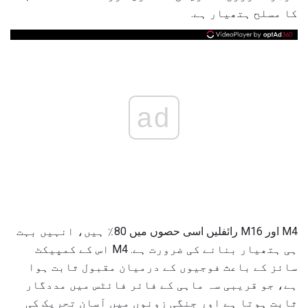
کا مسلح ہتھیار ہے.
ad
M4 اور M16 رائفلیں اسی حصوں میں 80٪ ہیں، انہیں بہت
ہی ہتھیار بنانے کی ضرورت ہے. M4 اس کے کمپیکٹ
سائز کے باعث فوجیوں کے درمیان مقبول ثابت ہوا
ہے، جو قریبی سہ ماہی کے فائر فائٹس میں مددگار
ثابت ہوتا ہے اور جنگی زونوں میں آسان تحریک کی