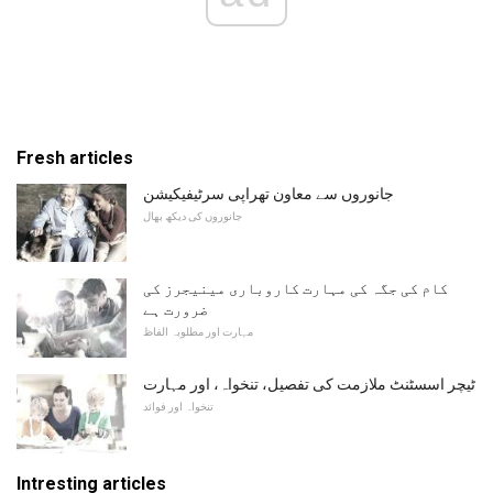
Fresh articles
جانوروں سے معاون تھراپی سرٹیفیکیشن
جانوروں کی دیکھ بھال
کام کی جگہ کی مہارت کاروباری مینیجرز کی
ضرورت ہے
مہارت اور مطلوبہ الفاظ
ٹیچر اسسٹنٹ ملازمت کی تفصیل، تنخواہ، اور مہارت
تنخواہ اور فوائد
Intresting articles