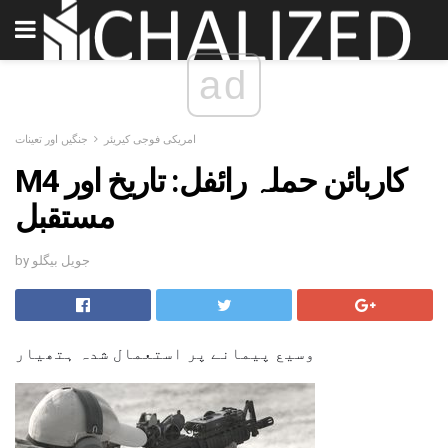
ad
امریکی فوجی کیریئر
جنگیں اور تعینات
M4 کاربائن حملہ رائفل: تاریخ اور
مستقبل
by جویل بیگلو
وسیع پیمانے پر استعمال شدہ ہتھیار