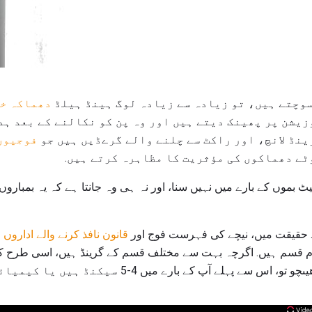
سوچتے ہیں، تو زیادہ سے زیادہ لوگ ہینڈ ہیلڈ
دھماکہ خی
زیشن پر پھینک دیتے ہیں اور وہ پن کو نکالنے کے بعد ہد
ینڈ لانچ، اور راکٹ سے چلنے والے گرےڈیں ہیں جو
فوجیوں
ٹے دھماکوں کی مؤثریت کا مظاہرہ کرتے ہیں.
ٹ بموں کے بارے میں نہیں سنا، اور نہ ہی وہ جانتا ہے کہ یہ بمباروں 
ں. حقیقت میں، نیچے کی فہرست فوج اور
قانون نافذ کرنے والے اداروں
م
م قسم ہیں. اگرچہ بہت سے مختلف قسم کے گرینڈ ہیں، اسی طرح 
جب آپ ہینڈ ہیلڈ گرینڈ پر پن ھیںچو تو، اس سے پہلے آپ ک