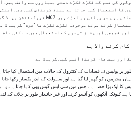
گوں کی قسم کے ٹکڑے ٹکڑے دستی بمباروں سے واقف ہیں. آج
ں کا استعمال کیا جاتا ہے. ہینڈ گرینڈس کسی بھی اینٹی
پر واضح طور پر بیان کی جاتی ہیں جو رہائی پر کھڑے
تعمال کرتے ہوئے موجودہ ٹکڑے ٹکڑے یا "فرش" گریناڈ ہے.
اور خصوصی آپریشنز ٹیموں کے استعمال میں سے کئی عام ا
کام کرنے والا ہے
ک اور بہت عام گرینڈ آنسو گیس گرینڈ ہے.
طور پر پولیس نے فسادات کے کنٹرول کے حالات میں استعمال کیا جاتا ہ
 گیس کا ایک بڑا حصہ ہے جس میں سی ایس گیس بھی کہا جاتا ہے. یہ ب
ہے کیونکہ آنکھوں کو آنسو کرنے اور غیر جانبدار طور پر چلانے کے لئ