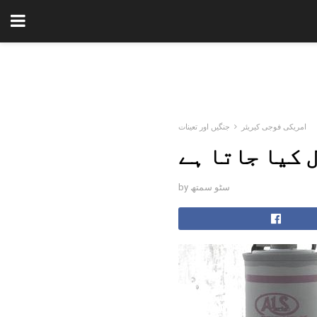
امریکی فوجی کیریئر
جنگیں اور تعینات
 کیا جاتا ہے
by سٹو سمتھ