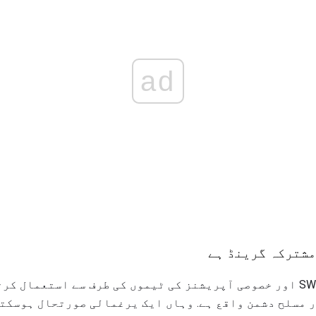
ad
مشترکہ گرینڈ ہے
سٹون گرینیڈ بنیادی طور پر SWAT اور خصوصی آپریشنز کی ٹیموں کی طرف سے اس
 مسلح دشمن واقع ہے. وہاں ایک یرغمالی صورتحال ہوسکتی