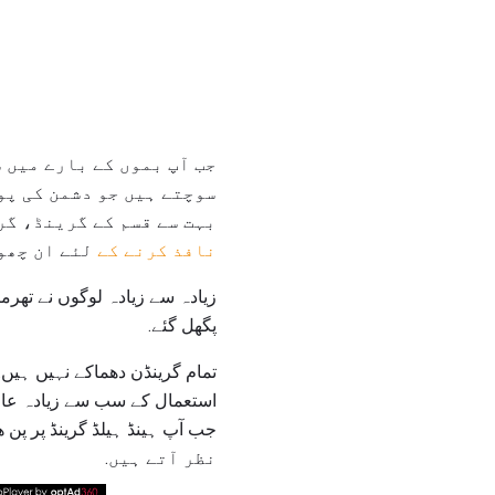
جب آپ بموں کے بارے میں 
سوچتے ہیں جو دشمن کی پو
بہت سے قسم کے گرینڈ، گر
نافذ کرنے کے
لئے ان چھو
زیادہ سے زیادہ لوگوں نے تھرمی
پگھل گئے.
تمام گرینڈن دھماکے نہیں ہی
استعمال کے سب سے زیادہ عا
نظر آتے ہیں.