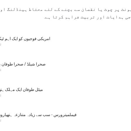
ونٹ پر چوٹ یا نقصان سے بچنے کے لئے محتاط ہینڈلنگ او
ی ہدایات اور تربیت فراہم کرتا ہے.
GPS - امریکی فوجیوں کو ایک اہم ٹ
ا
صحرا شیلڈ / صحرا طوفان بنی
ا
میٹل طوفان ایک مہلک ہتھی
ا
فیملمیترورس - سب سے زیادہ متنازعہ ہتھیارو
ا