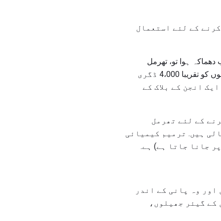
کرنے کے لئے استعمال
 دھماکہ ہوا تو، تھرمل
گرینڈس نے ہتھیاروں کی تھرمل فلٹر کے متضاد ردعمل سے پگھل لوہے کی پیداوار کی. کچھ تھرمل بموں کو تقریبا 4،000 ڈگری
یک انجن کے بلاک کے
نے کے لئے تھرمل
الی ہیں. ترمیم کیمیائی
 جانا جاتا ہے) ہے.
اور وہ پانی کے اندر
 کے گیئر جھیلوں،