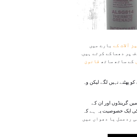
ز آلات کے
بارے میں
ف پر دھماکے کرتے ہیں.
کے ساتھ ساتھ
قانون
کو پھٹنے نہیں لگے لیکن وہ
یں گرینڈوں اور ان کے
کی ایک خصوصیت یہ ہے کہ
ے بارے میں 4-5 سیکنڈ ہیں یا کیمیائی ردعمل یا دھواں میں