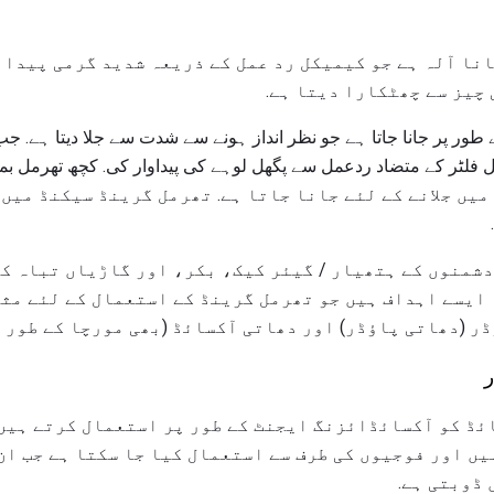
نا آلہ ہے جو کیمیکل رد عمل کے ذریعہ شدید گرمی پیدا 
 چیز سے چھٹکارا دیتا ہے.
طور پر جانا جاتا ہے جو نظر انداز ہونے سے شدت سے جلا دیتا ہے. جب
یں جلانے کے لئے جانا جاتا ہے. تھرمل گرینڈ سیکنڈ میں ا
شمنوں کے ہتھیار / گیئر کیک، بکر، اور گاڑیاں تباہ کر
 ایسے اہداف ہیں جو تھرمل گرینڈ کے استعمال کے لئے مث
 (دھاتی پاؤڈر) اور دھاتی آکسائڈ (بھی مورچا کے طور پر
ر
ڈ کو آکسائڈائزنگ ایجنٹ کے طور پر استعمال کرتے ہیں 
یں اور فوجیوں کی طرف سے استعمال کیا جا سکتا ہے جب ان
ڈوبتی ہے.