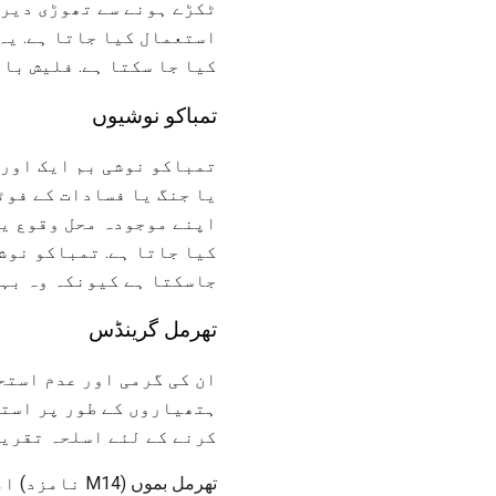
ٹکڑے ہونے سے تھوڑی دیر 
استعمال کیا جاتا ہے. یہ
کیا جا سکتا ہے. فلیش بان
تمباکو نوشیوں
تمباکو نوشی بم ایک اور 
یا جنگ یا فسادات کے فوٹ
اپنے موجودہ محل وقوع یا
کیا جاتا ہے. تمباکو نوش
جاسکتا ہے کیونکہ وہ بہت
تھرمل گرینڈس
ان کی گرمی اور عدم استح
ہتھیاروں کے طور پر استع
کرنے کے لئے اسلحہ تقریب
تھرمل بموں 