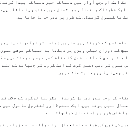
تک ایک اونچی آواز میں دھماکہ خیز دھماکہ پیدا کرنے ک
 ایک خطرناک یرغمالی صورتحال میں متنوع یا داخلہ پید
گ یا کنسول گرینڈس کے طور پر بھی جانا جاتا ہے.
عام قسم کے گرینڈ ہیں جنہیں زیادہ تر لوگوں نے یا پھر 
یج کے دوران ٹیلی ویژن پر دیکھا ہے. تمباکو نوشی بموں 
 ھدف بندی کے لئے دشمن کا مقام کسی دوسرے یونٹ میں سگ
ی بموں کو بھی دشمن قوت کے ایک گروپ کو چھپانے کے لئے 
ر چھپا یا پیچھے ہٹ جاتے ہیں.
کام کی وجہ سے، تھرمل گرینڈز تقریبا لوگوں کے خلاف کب
مال نہیں ہوتے ہیں. ایک محفوظ اور کنٹرول ماحول میں د
ا خاص طور پر استعمال کیا جاتا ہے.
(M14 نامزد) امریکی فوج کی طرف سے استعمال ہونے والے سب سے زیاد