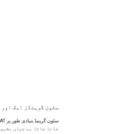
سٹون گرینڈز ایک اور 
جانا جاتا ہے جہاں مشہور