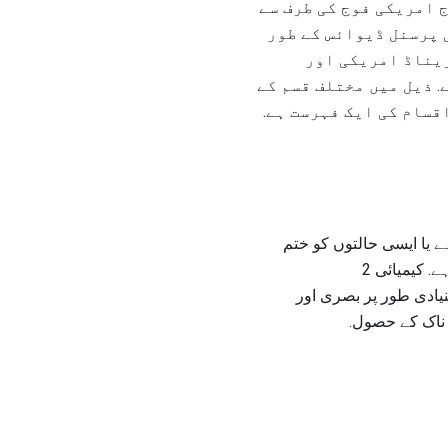
 امریکی فوج کی طرف سے
 پرسنل ڈیوائس کے طور
 ہیں. M67 فریگمنٹشن ہینڈ گریناڈ امریکی اور
 ذیل میں مختلف قسم کے
قسام کی ایک فہرست ہے.
ے یا ایسی حالتوں کو ختم
کرنے کے لئے استعمال کیا ہے جہاں مجرموں کو گھیر لیا گیا ہے اور سہولت کے اندر بکسار رکھا جاتا ہے. کیمیائی 2
نیادی طور پر بصری اور
ے ناک کے حصول.