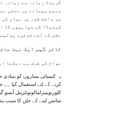
گرینڈ زیادہ سے زیادہ لو
وسیع پیمانے پر دستی بمو
کینیڈا کے سپاہیوں کا اس
مشن کے لئے فوجی، پولیس 
ٹائر گیس ایک بہت عام 
عوام کی طرف سے دیکھا ای
یہ کیمیائی بمباروں کو بنیادی 
کلوربوبینزلمالونونٹریبل آنسو
سانس لینے کے جلن کا سبب بنتا 