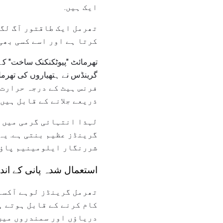
ایک ہیں.
تھرمل ایک طاقتور آگ لگا
کرتا ہے اور اسے کسی بھی
تھرمائٹ "پیوٹکنکنک ساخت" کے 
فرنس ہیٹ کے درجہ حرارت م
ذریعے جلانے کے قابل ہیں.
لہذا انتہائی گرمی میں د
گرینڈز عظیم بنتی ہے. یہ
شررنگار ایلومینیم پاؤڈر
استعمال شدہ پانی کے اند
تھرمل گرینڈز لوہے آکسائ
کام کرنے کے قابل ہوتے ہ
دریاؤں اور سمندروں میں 