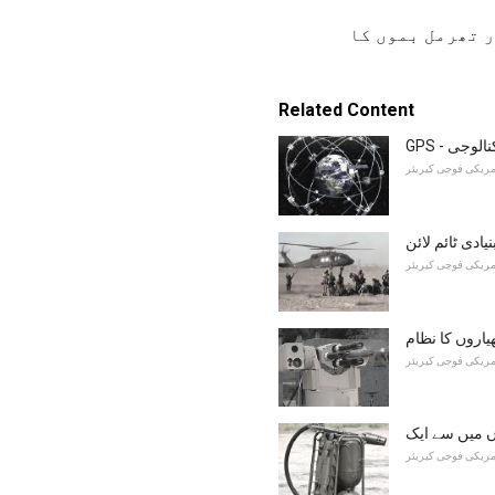
ر تھرمل بموں کا
Related Content
یکنالوجی
مریکی فوجی کیریئر
ادی ٹائم لائن
مریکی فوجی کیریئر
اروں کا نظام
مریکی فوجی کیریئر
ں میں سے ایک
مریکی فوجی کیریئر