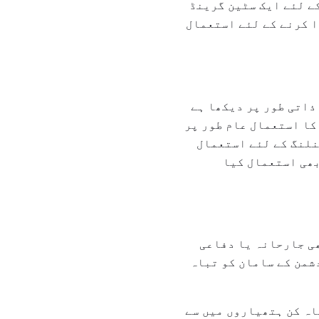
ے لئے ایک سٹین گرینڈ
ا کرنے کے لئے استعمال
ذاتی طور پر دیکھا ہے
کا استعمال عام طور پر
نلنگ کے لئے استعمال
بھی استعمال کیا
ھی جارحانہ یا دفاعی
شمن کے سامان کو تباہ
ہ تباہ کن ہتھیاروں میں سے