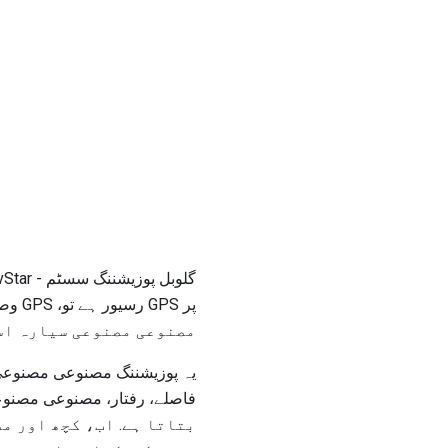
مصنوعی مصنوعی سیارہ اس
یہ پوزیشننگ مصنوعی مصنوعی 
بتاتا ہے. اب، کچھ اور م