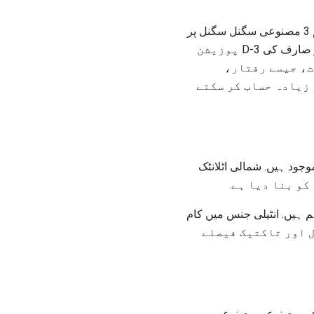
ایک GPS رسیور طول و عرض اور طول و عرض اور ٹریک کی تحریک کا حساب کرنے کے لئے کم از کم 3 مصنوعی سگنل سگنل پر
مقفل کرنا ضروری ہے. دیکھنے میں چار یا اس سے زیادہ مصنوعی مصنوعی مصنوع کے ساتھ، رسیور صارف کی 3-D پوزیشن
ا ہے. GPS یونٹ دیگر معلومات، جیسے رفتار،
 زیادہ حساب کر سکتے
وجود ہیں. شمالی اٹلانٹک
م ہیں. انٹیلی جنس میں کام
ریشنل اور تاکتیک فیصلے
مصنوعی مصنوعی مصنوعی مصنوعی