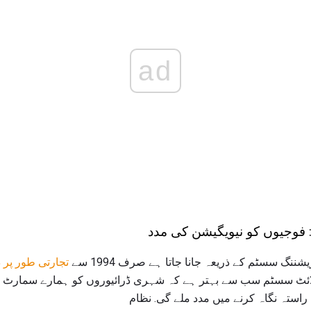
ad
وجیوں کو نیویگیشن کی مدد
تجارتی طور پر 
ٹلائٹ سسٹم سب سے بہتر ہے کہ شہری ڈرائیوروں کو ہمارے سمارٹ فون
راستہ نگاہ کرنے میں مدد ملے گی. نظام