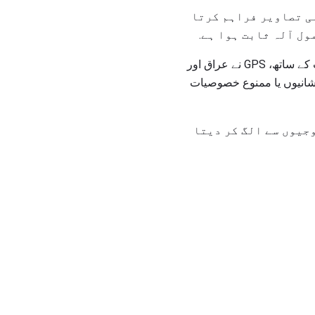
ی تصاویر فراہم کرتا
کسی بھی حالات میں مسلسل، پوزیشن یافتہ دن، رات کو درست پوزیشننگ فراہم کرنے کی صلاحیت کے ساتھ، GPS نے عراق اور
نشانیوں یا ممنوع خصوصیات
وجیوں سے الگ کر دیتا