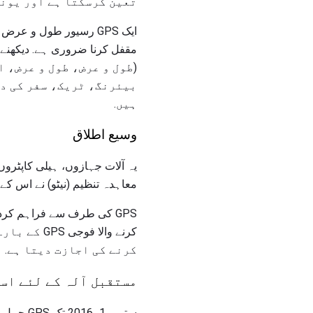
تعین کرسکتا ہے اور یونٹ
بیئرنگ، ٹریک، سفر کی دو
ہیں.
وسیع اطلاق
یہ آلات جہازوں، ہیلی کاپٹروں
معاہدہ تنظیم (نیٹو) نے اس کے اراکین کے اقوا
GPS کی طرف سے فراہم کردہ مصنوعی سیٹلائٹ تصاویر
کرنے والا
کرنے کی اجازت دیتا ہے.
مستقبل آلہ کے لئے اس