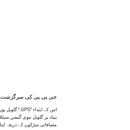
جی پی پی کی سرگزشت: ف
اس کے ابتداء "GPS،" گلوبل پوزیشننگ سسٹم کے ذریعہ جانا جاتا ہے صرف 1994 سے
بنیاد پر گلوبل نیوی گیشن سی
مضافاتی سڑکوں کے ذریعہ اپنا 