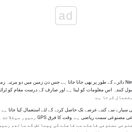
ad
گلوبل پوزیشننگ سسٹم - NavStar دائرے کے طور پر بھی جانا جاتا ہے جس دن زمین میں دو
تعمال کرتا ہے.
سیارے سے کتنے عرصے تک حاصل کرنے کے لئے استعمال کیا جاتا ہے ر
فاصلے، رفتار، مصنوعی مصنوعی مصنوعی سمت ریاض
صنوعی مصنوعی فاصلے سے فاصلے کی پیمائش کے ساتھ، رسیو