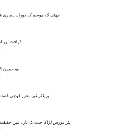
چھٹی کے موسم کے دوران ہماری ف
ا
ڈرافٹ اور ا
ا
نیو میرین ک
ا
MQ-1 پریڈٹر غیر معزز فوجی فضا
ا
F-22 Raptor ایئر فورس لڑاکا جیٹ کے بارے میں حقیقت
ا