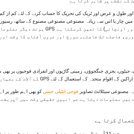
 کے نقشے پر ظاہر کرتا ہے.
(طول و عرض، طول و عرض، اور اونچائی) کا تعین کرسکت
ری، فاصلے تک فاصلے، سورج اور غروب آفتاب کا وقت اور
، جیٹوں، بحری جنگجوؤں، زمینی گاڑیوں اور انفرادی فوجیوں پر بھی م
م متحدہ کے استعمال کے لئے GPS کے آلات کے معیار کو بنا دیا ہے.
فوجی انٹیلی جنس
کو بھی اہم طور پر اہ
 فوجی GPS کے بارے میں معلومات دیتا ہے جو انہیں حقیقی وقت میں آپ
تعمال کرتا ہے
ستمبر 1، 2016 تک GPS جیبل میں موجود 31 آپریشنل مصنوعی مصنوعی مصنوعی 