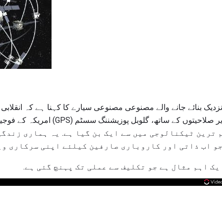
 ترین ٹیکنالوجی میں سے ایک بن گیا ہے. یہ ہماری زندگی
 جو اب ذاتی اور کاروباری صارفین کیلئے اپنی سرکاری وی
یک اہم مثال ہے جو تکلیف سے عملی تک پہنچ گئی ہے.