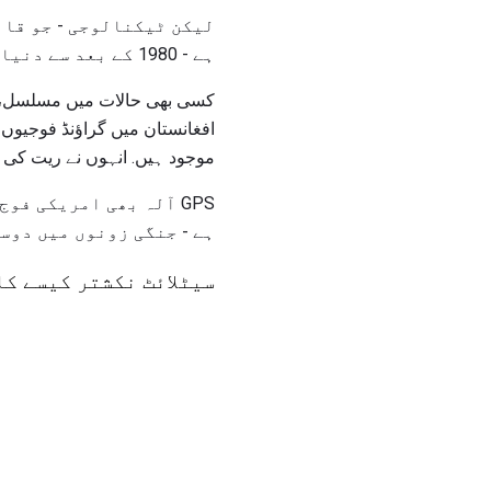
لیکن ٹیکنالوجی - جو قا
ہے - 1980 کے بعد سے دنیا بھر میں امریکی فوجی اور دیگر دفاعی قوتوں کے لئے انمول آلہ ثابت ہوا ہے.
افغانستان میں گراؤنڈ فوجیوں
موجود ہیں. انہوں نے ریت کی 
GPS آلہ بھی امریکی ف
ہے - جنگی زونوں میں دوست
سیٹلائٹ نکشتر کیسے کا