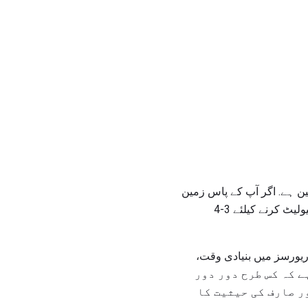
 مرتبہ زمین ہے. اگر آپ کے پاس زمین
پر GPS رسیور ہے تو، GPS وصول کنندہ اس معلومات کو لیتا ہے اور صارف کے درست مقام کو ٹرائیولیٹ کرنے کیلئے 3-4
یورسز میں بنیادی وقت،
ی ہے. وقت کا فرق GPS رسیور سیٹلائٹ ہے کہ کس طرح دور دور
ر صارف کی حیثیت کا