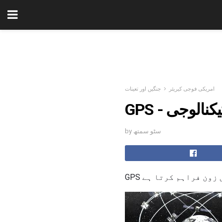
امریکی فوجی کیریئر
جنگیں اور تعینات
ٹیکنالوجی
by سٹو سمتھ
ی زون فراہم کرتا ہے