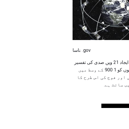
ناسا. .gov
مصنوعی سایڈست سسٹم کے نزدیک بنائے جانے والے مصنوعی مصنوعی سیارے کا کہنا ہے کہ انقلابی ایجاد 21 ویں صدی کی تفسیر
ہے. اس کی نیویگیشن اور تصویر صلاحیتوں کے ساتھ، گلوبل پوزیشننگ سسٹم (GPS) امریکہ کے فوجیوں کو 1 900 کے وسط میں
 اور فوج کی اس طرح کا
ب سائٹ ہے.