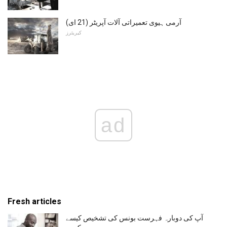
آرمی ہیوی تعمیراتی آلات آپریٹر (21 ای)
کیریئرز
ad
Fresh articles
آپ کی دوبارہ فہرست بونس کی تشخیص کیسے