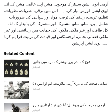
آرمی ایوی ایشن سینٹر کا موجودہ مشن اپنے عالمی مشن کے لئے
ایوی ایشن فورس تیار کرنا ہے. اس میں ترقی، نظریات، نظریات،
تنظیم، تربیت، رہنما کی ترقی، مواد اور سپاہی کی ضروریات
شامل ہیں، ساتھ ساتھ مشترکہ اور مشترکہ کی پائیدار کے لئے
کل طاقت اور غیر ملکی ملکوں کی حمایت میں رہائشی اور غیر
ملکی فضائی بحالی، لوجسٹکس اور قیادت کی تربیت فراہم کرتا
ہے. ایوی ایشن آپریشن
Related Content
فوج کے اندر پروموشنز کے بارے میں جانیں
کیریئرز
آرمی ملازمت: ایم او ایس 68X دماغی صحت کے ماہر
کیریئرز
آرمی ملازمت کی پروفائل: 13 ڈی فیلڈ آرٹلری ماہر
کیریئرز