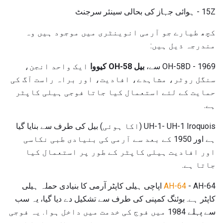
15Z - ہوائی جہاز کی بحالی سینئر سرجنٹ
کچھ طیارے جو آرمی انوینٹری میں موجود ہیں وہ
مندرجہ ذیل ہیں:
OH-58D - 1969 سے،
بیل OH-58 کیووا
ایک واحد انجن،
سنگل روٹر، مشاہدے، افادیت، اور براہ راست آگ کی
حمایت کے لئے استعمال کیا جاتا فوجی ہیلی کاپٹر
ہے.
UH-1- UH-1 Iroquois (اکا ہوئی) بیل کی طرف سے بنایا گیا
ہے اور 1950 کے بعد سے آرمی کی بنیادی طبی نکاسی
اور افادیت ہیلی کاپٹر کے طور پر استعمال کیا
جاتا ہے.
AH-64
- AH-64 اپاچی ہیلی کاپٹر آرمی کا بنیادی حملہ ہیلی
کاپٹر ہے. بوئنگ کمپنی کی طرف سے تشکیل دے دیا گیا، یہ سب
سے پہلے 1984 میں فوج کی خدمت میں داخل ہوا. یہ فوجی