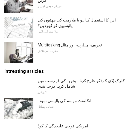
کریں
امریکی فوجی کیریئر
اس کا استعمال کیا ہو یا ملازمت کی چھٹیوں کی
پالیسیوں کو کھو دیں؟
ملازمت کی تلاش
Multitasking تعریف، مہارت، اور مثال
ملازمت کی تلاش
Intresting articles
کلرک (ڈی کے) کو خارج کرنا - بحریہ کی فہرست میں
شامل کردہ درجہ بندی
کیریئرز
انکلمنٹ موسم کی پالیسی نمونہ
انسانی وسائل
امریکی فوجی علیحدگی کا کوڈ