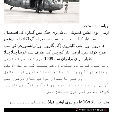
ریاستہائے متحدہ
آرمی ایوی ایشن کمیونٹی نے شہری جنگ میں گببارے کے استعمال
سے تیار کیا ہے جب وہ سب سے پہلے آگ لگائے اور دونوں
جہازوں اور ہیلی کاپٹروں (گنہگاروں اور ٹرانسپورٹ) کو اسی
طرح کرتے ہیں. آرمی ایئر کورپس کی طرف سے خریدا پہلا پہلا
طیارہ رائ برادران سے 1909 میں تھا جس نے فوجی
وضاحتوں کے ساتھ جنگجوؤں کی تعمیر کی. مرمت، دیکھ
بھال، اور آپریٹر کے ساتھ منسلک کامیں اور منقول
اور غیر جانبدار ہوائی جہاز دونوں ہیں.
آرمی اپنے ماسکو کو ملازمتوں کے "فیلڈز" میں تقسیم
کرتا ہے جو اسی طرح کے مشن ہیں.
مندرجہ بالا MOSs جو
ایوی ایشن فیلڈ
سے تعلق رکھتے ہیں.