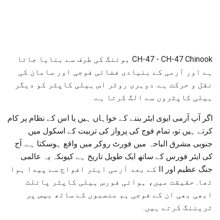
CH-47 - CH-47 Chinook بوئنگ کی طرف سے بنایا جاتا
ہے اور آرمی کے بنیادی فضائی فوجی اور سامان کی
نقل و حرکت ہے. دوہری روٹر اس ہیلی کاپٹر کو دیگر
ہیلی کاپٹروں سے الگ کرتا ہے.
اگر آپ آرمی ایوی ایٹر بننے کے خواہاں ہیں یا اس کے نظام پر کام
کرتے ہیں تو، تمام فوج کی پرواز کی تربیت کے اسکول میں
جنوبی مشرق الباحہ میں فورٹ روکر میں واقع ہوسکتا ہے. آج
کی ایئر فورس کے ساتھ ایک طویل تاریخ ہے کیونکہ یہ عالمی
جنگ عظیم اور II کے بعد آرمی ایئر افواج سے پیدا ہوا
تھا. حقیقت میں، ہوائی فورس ہیلی کاپٹر پائلٹ
ابھی بھی ان کے فوجی ہم منصبوں کے ساتھ بیس پر
ٹریننگ کرتے ہیں.