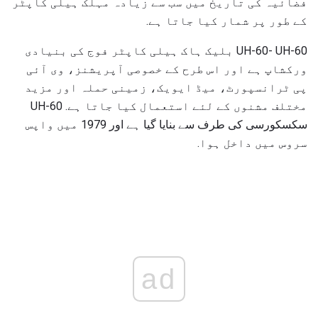
فضائیہ کی تاریخ میں سب سے زیادہ مہلک ہیلی کاپٹر
کے طور پر شمار کیا جاتا ہے.
UH-60- UH-60 بلیک ہاک ہیلی کاپٹر فوج کی بنیادی
ورکشاپ ہے اور اس طرح کے خصوصی آپریشنز، وی آئی
پی ٹرانسپورٹ، میڈ ایویک، زمینی حملہ اور مزید
مختلف مشنوں کے لئے استعمال کیا جاتا ہے. UH-60
سکسکورسی کی طرف سے بنایا گیا ہے اور 1979 میں واپس
سروس میں داخل ہوا.
ad