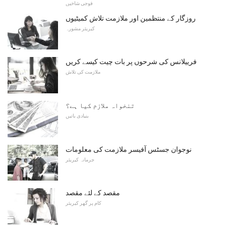
فوجی شاخیں
روزگار کے منتظمین اور ملازمت تلاش کمیٹیوں
کیریئر مشورہ
فرییلانس کی شرحوں پر بات چیت کیسے کریں
ملازمت کی تلاش
تنخواہ ملازم کیا ہے؟
بنیادی باتیں
نوجوان جسٹس آفیسر ملازمت کی معلومات
جرمانہ کیریئر
مقصد کے لئے مقصد
کام پر گھر کیریئر