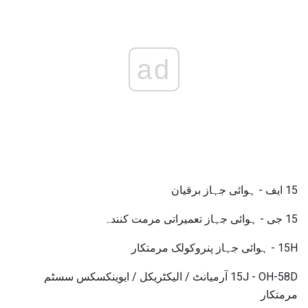
ad
15 ایف - ہوائی جہاز برقیان
15 جی - ہوائی جہاز تعمیراتی مرمت کنندہ
15H - ہوائی جہاز پنروکولک مرمتکار
15J - OH-58D آرمیانٹ / الیکٹریکل / ایوینکسکس سسٹم
مرمتکار