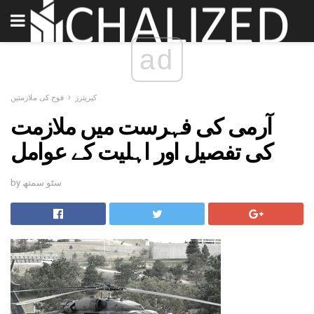
ad
کیریئرز
فوج کی ملازمتیں
آرمی کی فہرست میں ملازمت
کی تفصیل اور اہلیت کے عوامل
by سٹو سمتھ