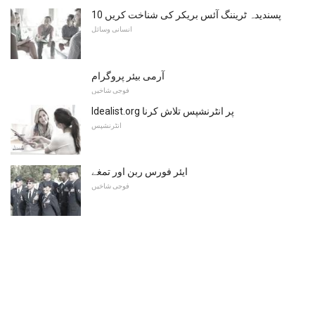
10 پسندیدہ ٹریننگ آئس بریکر کی شناخت کریں
انسانی وسائل
آرمی بیئر پروگرام
فوجی شاخیں
Idealist.org پر انٹرنشپس تلاش کرنا
انٹرنشپس
ایئر فورس ربن اور تمغے
فوجی شاخیں