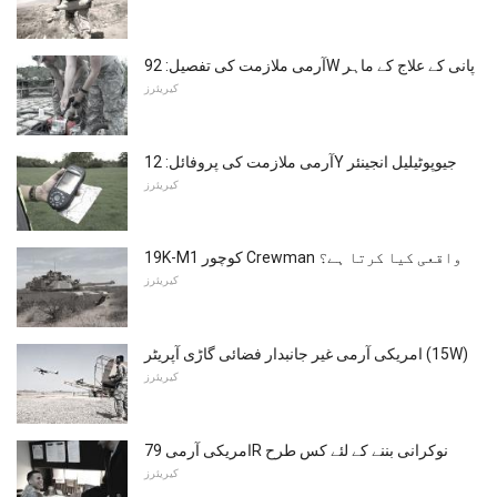
آرمی ملازمت کی تفصیل: 92W پانی کے علاج کے ماہر
کیریئرز
آرمی ملازمت کی پروفائل: 12Y جیوپوٹیلیل انجینئر
کیریئرز
19K-M1 کوچور Crewman واقعی کیا کرتا ہے؟
کیریئرز
امریکی آرمی غیر جانبدار فضائی گاڑی آپریٹر (15W)
کیریئرز
امریکی آرمی 79R نوکرانی بننے کے لئے کس طرح
کیریئرز