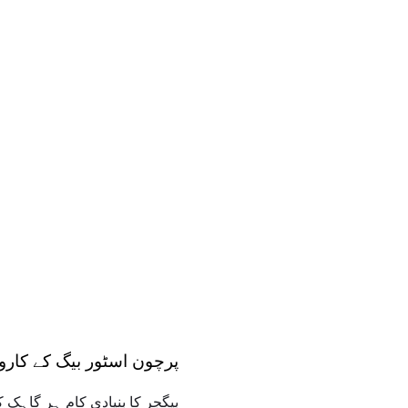
پرچون اسٹور بیگ کے کاروبا
بیگجر کا بنیادی کام ہر گاہک 