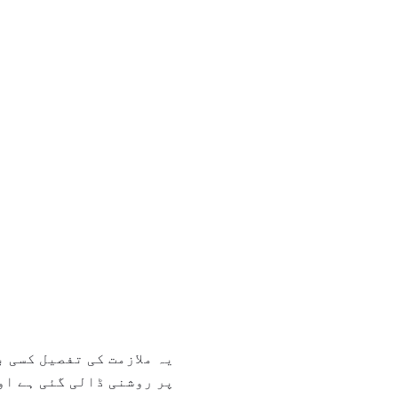
یہ ملازمت کی تفصیل کسی 
پر روشنی ڈالی گئی ہے او