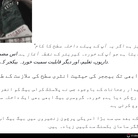
"بیکار ہو" ایک اچھی چیز ہے اگر یہ آپ کے پہلے داخلہ سطح کا کام
تا ہے جو آپ کے خوردہ کیریئر کے نقطہ آغاز ہے.
اس مضمو
داریوں، تعلیم، اور دیگر قابلیت سمیت خوردہ بیکجر کے کام کا ایک جائزہ حاصل کریں.
بھی تک بیججر کی حیثیت انٹری سطح کی ملازمت کے ط
ار رجحانات کے باوجود جس نے پلاسٹک کراس بیگ کو انفر
ارج کر دیا ہے، خوردہ گروسری بیگ ابھی بھی ایک داخلہ سط
ع کرتی ہے.
 کے بعد سب سے بڑا امریکی پرچون زنجیروں میں بیگ بیگ ا
ر سامان بکسنگ سے کہیں زیادہ ہیں.