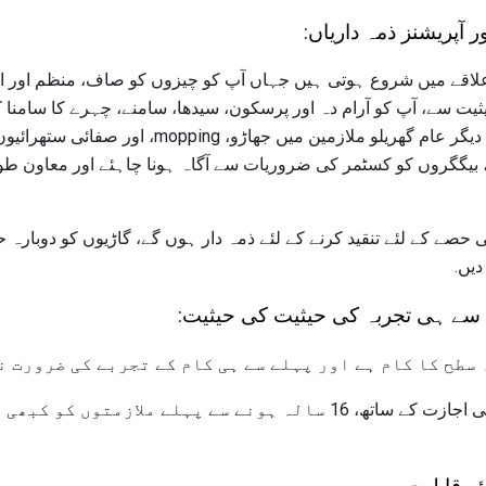
 آپریشنز ذمہ داریاں:
لاقے میں شروع ہوتی ہیں جہاں آپ کو چیزوں کو صاف، منظم اور 
یت سے، آپ کو آرام دہ اور پرسکون، سیدھا، سامنے، چہرے کا سامنا کرن
اور ڈسپلے کو بھی مدد ملے گی. دیگر عام گھریلو ملازمین 
ن، بیگگروں کو کسٹمر کی ضروریات سے آگاہ ہونا چاہئے اور معاون طو
ی حصے کے لئے تنقید کرنے کے لئے ذمہ دار ہوں گے، گاڑیوں کو دوبارہ 
دیں.
لے سے ہی تجربہ کی حیثیت کی حیثیت:
مناسب کار پرمٹ اور والدین کی اجازت کے ساتھ، 16 سالہ ہونے سے پہلے 