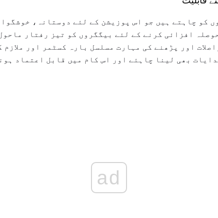
ئے قابلیت
 کو چاہتے ہیں جو اس پوزیشن کے لئے دوستانہ، خوشگوار
وصلہ افزائی کرنے کے لئے بیگگروں کو تیز رفتار ماحول
اصلات اور پڑھنے کی مہارت مسلسل بارہ کسٹمر اور ملازم 
ہدایات بھی لینا چاہئے اور اس کام میں قابل اعتماد ہونا
ad