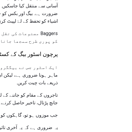
آسانی سے منتقل کیا جاسکیں. ہ
ضرورت ہے. بیگ اور بکس کو خر
اشیاء کو تحفظ کے لۓ لپیٹ کرنا
Baggers مصنوعات ک
کو پوری طرح سمجھا جانا 
پرچون اسٹور بیگ کے کسٹ
ماہر ہونا ضروری ہے، لیکن ان
ذریعے بات چیت کریں.
تاجروں کے مقام کو جاننے کے 
جانچ پڑتال، تاخیر حاصل کرنے، ا
جب موزوں ہو تو، گاہکوں کو اپ
یہ ضروری ہے کہ یہ آخری تاثر