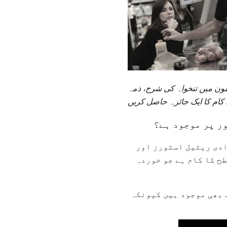
ن میں تنخواہ کی شرح، ذمہ
ور پر موجود ہے؟
ادی ریٹیل اسٹورز اور
ح کا کام ہے جو خوردہ
ب بھی موجود ہیں کیونکہ