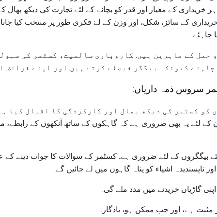
ر خریداری کے معیار اور قدر کو بچانے کے لئے تجارت کی دیکھ بھال کے
یداری کے سائز، شکل، اور وزن کے لۓ فکری طور پر منتخب کیا جانا 
 چاہئے.
ی نقل و حمل کے ماہرین ہیں. کاروباری سالمیت، کسٹمر کی سہ
چاہئے کیونکہ بیگگر فیصلے کرتے ہیں اور اپنے فرائض ان
مر سروس ذمہ داریاں:
 کے لئے یہ بھی ضروری ہے کہ گاہکوں کے ساتھ آنکھوں کے رابطے، م
لئے بیگگروں کے لئے ضروری ہے. کسٹمر کے سوالات کا جواب دینے کے ع
ور ناپسندیدہ اشیاء کو پناہ گاہوں میں لے جائیں گے.
نی گاڑیاں خریدنے میں مدد ملے گی.
 مثبت ہے، اور جب ممکن ہو، یادگار.