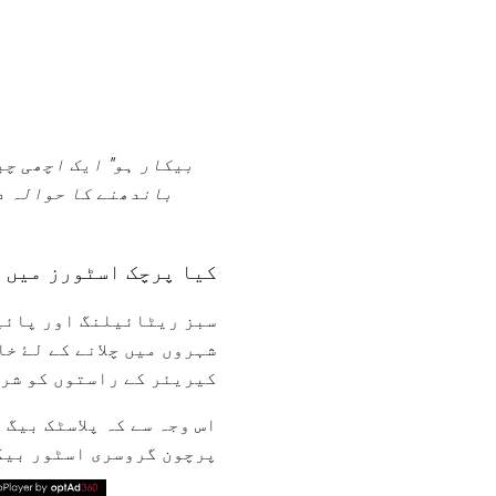
باندھنے کا حوالہ دی
کیا پرچک اسٹورز میں ا
سبز ریٹائیلنگ اور پائید
شہروں میں چلانے کے لۓ خ
کیریئر کے راستوں کو شرو
اس وجہ سے کہ پلاسٹک بیگ
پرچون گروسری اسٹور بیگگ