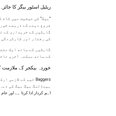
ریٹیل اسٹور بیگر کا جائزہ
"بیگ" کی حیثیت میں کام 
فروغ دینے کے ذریعے خوردہ
گاہکوں کے خریداری کے تج
کی رفتار اور کارکردگی ک
گاہکوں کے ساتھ ایک متعد
کے ساتھ ممکنہ آخری تاثر
خوردہ بیکجر کے ملازمت کے
Baggers ٹیم کے لاز
اہم کردار ادا کرتا ہے اور عام