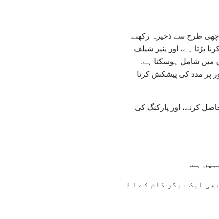
اچھی طرح سے ذخیرہ رکھنے
ا پڑتا ہے، اور پنیر شیلف
میں جھاڑو، mopping، اور صفائی ستھرائیوں میں شامل ہوسکتا ہے.
ر پر مدد کی پیشکش کرنا
حاصل کرنے، اور پارکنگ کی
ملازمتوں کو کبھی بھی ایک بیگر کام کے لۓ