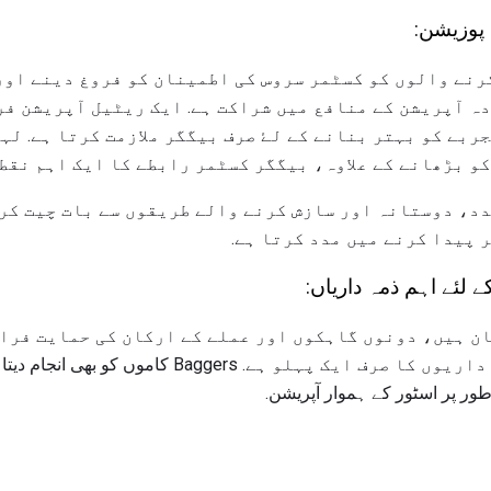
 پوزیشن:
کرنے والوں کو کسٹمر سروس کی اطمینان کو فروغ دینے او
 آپریشن کے منافع میں شراکت ہے. ایک ریٹیل آپریشن فروخت ک
ربے کو بہتر بنانے کے لۓ صرف بیگگر ملازمت کرتا ہے. لہ
و بڑھانے کے علاوہ، بیگگر کسٹمر رابطے کا ایک اہم نقطہ
د، دوستانہ اور سازش کرنے والے طریقوں سے بات چیت کر
 پیدا کرنے میں مدد کرتا ہے.
 لئے اہم ذمہ داریاں:
می ارکان ہیں، دونوں گاہکوں اور عملے کے ارکان کی حمایت ف
ہینڈلنگ بیگ بیگ کی ذمہ داریوں کا صرف ایک پہلو ہے.
 طور پر اسٹور کے ہموار آپریشن.