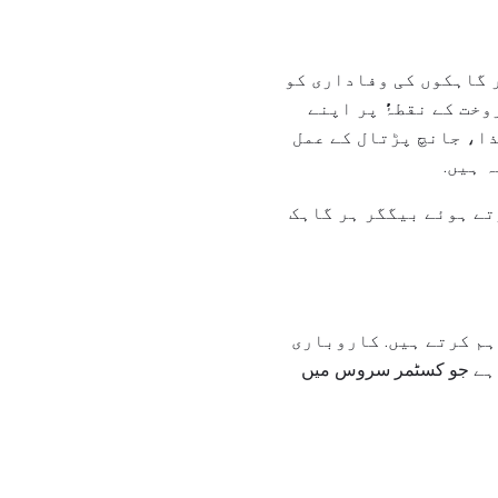
ر گاہکوں کی وفاداری کو
ے نقطۂٔٔٔٔٔٔ پر اپنے
ذا، جانچ پڑتال کے عمل
 ہیں.
تے ہوئے بیگگر ہر گاہک
راہم کرتے ہیں. کاروباری
 Baggers کاموں کو بھی انجام دیتا ہے جو کسٹمر سروس میں