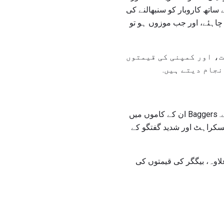
 ساتھ کاروبار کو سنبھالنے کی
چاہئے، اور جب موزوں ہو تو
ولت، اور کمپنی کی قیمتوں
جام دیتے ہیں.
ایک اسٹور جس نے بیگگروں کو کسٹمر کی دیکھ بھال اور کارکردگی کا اقبال کیا ہے. Baggers ان کے کاموں میں
سکراہٹ اور شدید گفتگو کے
لاوہ، بیگگر کی قیمتوں کی