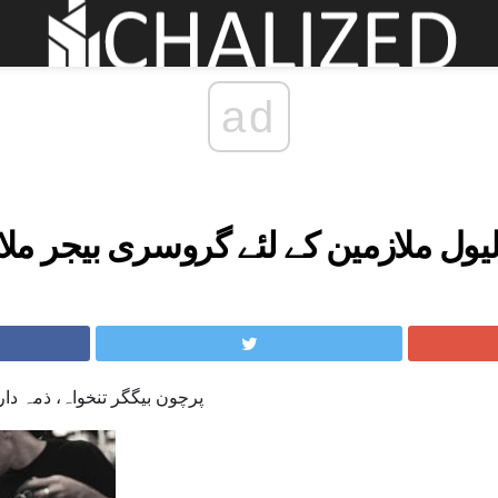
ad
لیول ملازمین کے لئے گروسری بیجر م
پرچون بیگگر تنخواہ، ذمہ داری