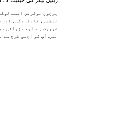
ریٹیل بیگر کی حیثیت کے ل
پرچون نوکرین ایسے لوگوں
تنظیم، کارکردگی، اور ح
ضرورت ہے. اچھے زبانی مو
ہیں. آپ کو اچھی طرح سے 