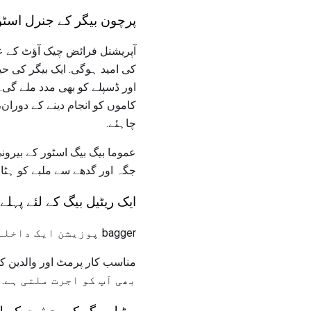
پرچون بیگر کے جنرل اسٹور
آپریشنل فرائض چیک آؤٹ کے ع
کی امید ہوگی. ایک بیگر کی حیث
کاموں کو انجام دینے کے دورا
چاہئے.
عموما بیگ بیگ اسٹور کے بیرون
جگہ اور گدھے سے ملبے کو ہٹا 
ایک ریٹیل بیگ کے لئے پہ
bagger پوزیشن ایک داخلہ سطح کا کام ہے اور پہلے سے ہی کام کے تجربے کی ضرورت نہیں ہے.
بھی آپ کو اجرت ملتی ہے.