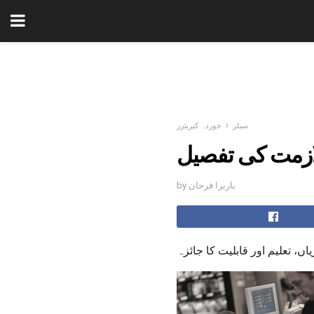
سیلز
خوردہ کیریئرز
لازمت کی تفصیل
by باربرا فرحان
اں، تعلیم اور قابلیت کا جائزہ