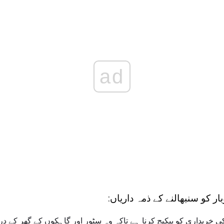
ad
ر کو سنبھالنے کے ذمہ داریاں:
کی خریداری کو پیکیج کرنا ہے تاکہ وہ سٹور اور گاہکوں کے گھر کے 