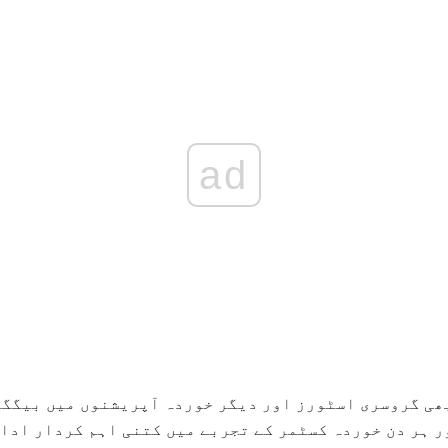
ad
بھی گروسری اسٹورز اور دیگر خوردہ آپریشنوں میں بیگگر
ر ہر دن خوردہ کسٹمر کے تجربے میں کتنی اہم کردار ادا 