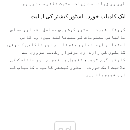
طور پر زیادہ سے زیادہ مثبت تاثر سے دور ہو.
ایک کامیاب خوردہ اسٹور کیشئر کی اہلیت
کیونکہ خوردہ اسٹور کیشیرس مسلسل نقد اور حساس
مالیاتی معلومات کو سنبھالتے ہیں، وہ قابل
اعتماد، ایماندار، منصفانہ، اور ناکامی کے بغیر
گاہکوں کی رازداری برقرار رکھنا ضروری ہے.
کارکردگی، توجہ، تفصیل پر توجہ، اور ملٹاسک کی
صلاحیت ایک خوردہ اسٹور کیشئر کامیاب کامیاب کے
اہم خصوصیات ہیں.