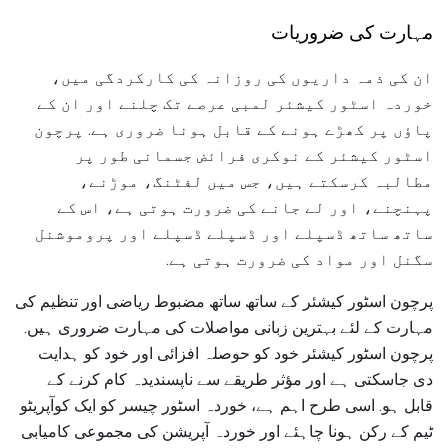
مہارت کی ضروریات
ان کی ذمہ داریوں کی روزانہ کی کارکردگی میں،
خوردہ اسٹور کیشئر لمبی عرصے تک چلنے اور ان کے
پاؤں پر کھڑے ہونے کے قابل ہونا ضروری ہے. پرچون
اسٹور کیشئر کے نوکری فرائض جسمانی طور پر
مطالبہ کرسکتے ہیں، جس میں لفٹنگ، موڑنے،
پہنچنے، اور لے جانے کی ضرورت ہوتی ہے، اس کے
ساتھ ساتھ ڈسپلے اور ڈسپلے ڈسپلے اور پروموشنل
سگنل اور مواد کی ضرورت ہوتی ہے.
پرچون اسٹور کیشئر کے ساتھ ساتھ مضبوط ریاضی اور تنظیم کی
مہارت کے لئے بہترین زبانی مواصلات کی مہارت ضروری ہیں.
پرچون اسٹور کیشئر خود کو حوصلہ افزائی اور خود کو ہدایت
دی جاسکتی ہے اور مؤثر طریقے سے ناپسندیدہ کام کرنے کے
قابل ہو. اسی طرح اہم ہے، خوردہ اسٹور چیسر کو ایک کوآپریٹو
ٹیم کے رکن ہونا چاہئے اور خوردہ آپریشن کی مجموعی کامیابی