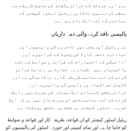
ہے، اور فروخت کے ٹرانزیکشنز کو صحیح طریقے سے
منظم کرنے میں ناکامی ریٹیل اسٹور کیشئر کے
معائنے کے لئے ایک عام وجہ ہے.
پالیسی نافذ کرنے والی ذمہ داریاں
ہر ریٹیل آپریشن میں تاجروں کی واپسیوں اور
تبادلے، تحفہ کارڈ کی چھوٹ کے قوانین، اور
ادائیگی کے اختیارات کے قواعد و ضوابط کے لئے
پالیسیاں ہیں. نقصان دہ تجارت پر رعایت فراہم
کرنے کے لئے مناسب طریقہ کار، باقاعدگی سے اور
کلیئرنس اشیاء پر واپسی کی پالیسی، اور
ٹرانزیکشن کے ساتھ ایک مسئلہ کی صورت میں رابطہ
کرنے کے لئے مناسب شخص اس صورت حال میں ہے کہ ایک
خوردہ اسٹور کیشئر ہر شفٹ پر متفق ہوسکتا ہے.
ریٹیل اسٹور کیشئر کو ان قواعد، طریقہ کار اور قواعد و ضوابط
کو جاننا چاہیے اور تمام کمپنی اور خوردہ اسٹور کی پالیسیوں کو