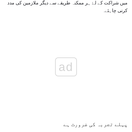
میں شراکت کے لۓ ہر ممکنہ طریقے سے دیگر ملازمین کی مدد
کرنی چاہئے.
ad
پہلے تجربہ کی ضرورت ہے