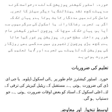
خوردہ اسٹور کیشئر پوزیشن کے لئے درخواست کرنے
سے پہلے کچھ نقد ہینڈلنگ یا دیگر سیلز کا تجربہ
حاصل کرنے میں مددگار ثابت ہوتا ہے، یہاں تک کہ
اگر یہ تجربہ رضاکارانہ یا اسکول کی سرگرمیوں سے
آیا ہو. یہاں تک کہ سوچا کہ پرچون اسٹور کیشئر عام
طور پر داخلہ سطح خوردہ پوزیشن پر غور کیا جاتا
ہے، کچھ بڑی پرچون زنجیروں میں سے کسی بھی روزگار
کی پوزیشن کے لۓ پہلے ہی تجربے اور / یا تعلیم کی
ضرورت ہوتی ہے.
تعلیم کی ضروریات
خوردہ اسٹور کیشئرز عام طور پر ہائی اسکول ڈپلومہ یا جی ای
ڈی کی ضرورت ہوتی ہے. مستقبل کے ریٹیل کیریئر کی ترقی کے
لئے اعلی اسکول کے اسناد کو بعض اوقات ضرورت ہوتی ہے جو
دستیاب ہو گی.
اوسط تنخواہ اور معاوضہ