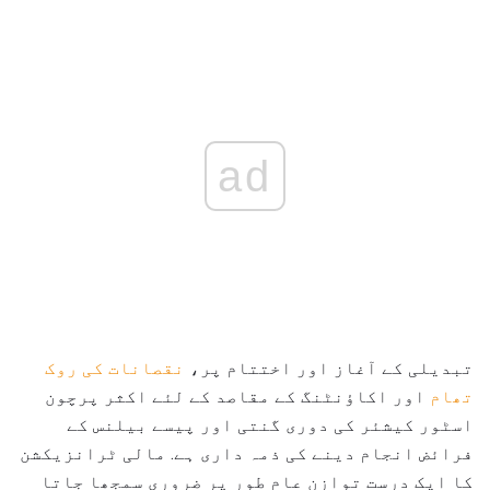
ad
تبدیلی کے آغاز اور اختتام پر،
نقصانات کی روک
تھام
اور اکاؤنٹنگ کے مقاصد کے لئے اکثر پرچون
اسٹور کیشئر کی دوری گنتی اور پیسے بیلنس کے
فرائض انجام دینے کی ذمہ داری ہے. مالی ٹرانزیکشن
کا ایک درست توازن عام طور پر ضروری سمجھا جاتا