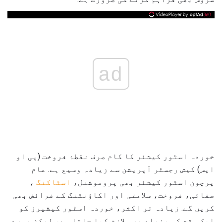
ad
خوردہ اسٹور کیشئر کا کام صرف نقطۂ فروخت (پی او
ایس) کیش رجسٹر آپریشن سے زیادہ وسیع ہے. عام
پرچون اسٹور کیشئر بھی پروموشنل،
اسٹاکنگ
،
صفائی، فروخت، سلامتی اور اکاؤنٹنگ کے فرائض بھی
کریں گے. زیادہ تر اکثر، خوردہ اسٹور کیشیرز کو
ایک وقت کی بنیاد پر ملازم کیا جاتا ہے، لیکن پورے