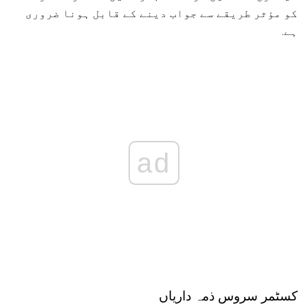
کو مؤثر طریقے سے جواب دینے کے قابل ہونا ضروری
ہے.
ad
کسٹمر سروس ذمہ داریاں