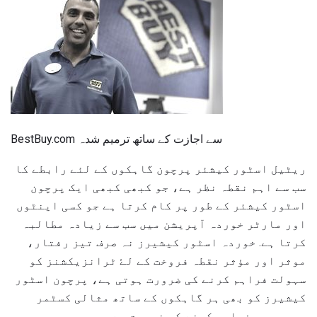
BestBuy.com سے اجازت کے ساتھ ترمیم شدہ
ریٹیل اسٹور کیشئر پرچون گاہکوں کے لئے رابطے کا
سب سے اہم نقطہ نظر ہے، جو کبھی کبھی ایک پرچون
اسٹور کیشئر کے طور پر کام کرتا ہے جو کسی اینٹوں
اور مارٹر خوردہ آپریشن میں سب سے زیادہ مطالبہ
کرتا ہے. خوردہ اسٹور کیشیرز نہ صرف تیز رفتار،
موثر اور مؤثر نقطہ فروخت کے لۓ ٹرانزیکشنز کو
سہولت فراہم کرنے کی ضرورت ہوتی ہے، پرچون اسٹور
کیشیرز کو بھی ہر گاہکوں کے ساتھ مثالی کسٹمر
سروس بھی فراہم کرنے کی ضرورت ہے.