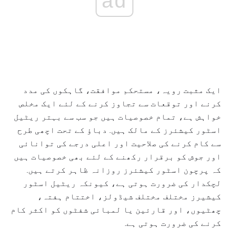
ad
ایک مثبت رویہ، مستحکم موافقت، گاہکوں کی مدد
کرنے اور توقعات سے تجاوز کرنے کے لئے ایک مخلص
خواہش ہے، تمام خصوصیات ہیں جو سب سے بہتر ریٹیل
اسٹور کیشئرز کے مالک ہیں. دباؤ کے تحت اچھی طرح
سے کام کرنے کی صلاحیت اور اعلی درجے کی توانائی
اور جوش کو برقرار رکھنے کے لئے بھی خصوصیات ہیں
کہ پرچون اسٹور کیشئرز روزانہ ظاہر کرتے ہیں.
لچکدار کی ضرورت ہوتی ہے، کیونکہ ریٹیل اسٹور
کیشیرز مختلف مختلف شیڈولز، اختتام ہفتہ،
چھٹیوں، اور قارئین یا لمبائی شفٹوں کو اکثر کام
کرنے کی ضرورت ہوتی ہے.