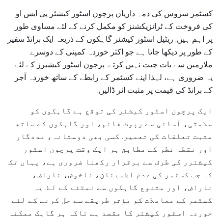
کسٹمر سروس کی ذمہ داریاں پرچون اسٹور کیشئر پی ایس او
کی فروخت کے ٹرانزیکشنز کو مکمل کرنے کے لئے مساوی طور
پر اہم ہیں. ریٹیل اسٹور کیشئر گاہکوں کے ذریعہ ایک برانڈ سفیر
کے طور پر دیکھا جاتا ہے جو اکثر خوردہ کمپنی کے دوسرے
ملازمین سے بات چیت نہیں کرتے. پرچون اسٹور کیشیرز کے لئے
یہ ضروری ہے، لہذا اپنے کسٹمر کے رابطے کے ساتھ خوردہ آجر
کے برانڈ کی قیمت پر مثبت اثر ڈالیں.
ایک پرچون اسٹور کیشئر کی توقع ہے گاہکوں کو
سلامتی، آسانی سے رپوٹ قائم، اور گاہکوں کے ساتھ
مثبت تعلقات کی تعمیر. کسی بھی دوستانہ، مددگار
اور نقطہ نظر کے مطابق ہر ایک وقت پرچون اسٹور
کیشئرر کی طرف سے برقرار رکھنا ضروری ہے، یہاں تک
کہ جب کسٹمر کی عدم اطمینان، ناخوش، ناراض،
ناراض، اور متنوع گاہکوں سے نمٹنے کے لۓ. یہ
کسٹمر کے معاملات کو مؤثر طریقے سے حل کرنے کے لئے
خوردہ اسٹور کیشئر کا مقصد ہے تاکہ ہر گاہک ممکنہ