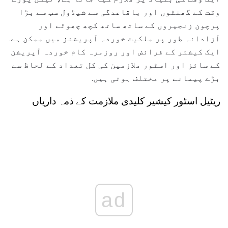
وقت کے گھنٹوں اور باقاعدگی سے شیڈول سب سے بڑا
پرچون زنجیروں کے ساتھ ساتھ کچھ چھوٹے اور
آزادانہ طور پر ملکیت خوردہ آپریشنز میں ممکن ہے.
ایک کیشئر کے فرائض اور روزمرہ کام خوردہ آپریشن
کے سائز اور اسٹور ملازمین کی کل تعداد کے لحاظ سے
بڑے پیمانے پر مختلف ہوتی ہیں.
ریٹیل اسٹور کیشیر کلیدی ملازمت کے ذمہ داریاں
ad