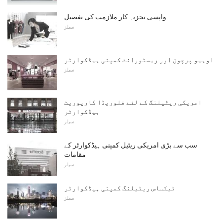
واپسی تجزیہ کار ملازمت کی تفصیل
سیلز
اوہیو پرچون اور ریسٹورانٹ کمپنی ہیڈکوارٹر
سیلز
امریکی ریٹیلنگ کے لئے فلوریڈا کارپوریٹ
ہیڈکوارٹر
سیلز
سب سے بڑی امریکی ریٹیل کمپنی ہیڈکوارٹر کے
مقامات
سیلز
ٹیکساس ریٹیلنگ کمپنی ہیڈکوارٹر
سیلز