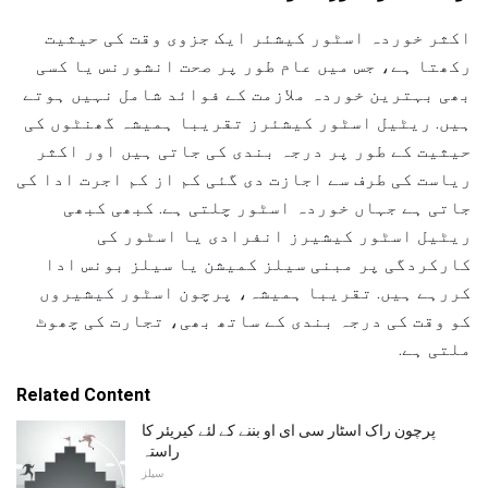
اکثر خوردہ اسٹور کیشئر ایک جزوی وقت کی حیثیت
رکھتا ہے، جس میں عام طور پر صحت انشورنس یا کسی
بھی بہترین خوردہ ملازمت کے فوائد شامل نہیں ہوتے
ہیں. ریٹیل اسٹور کیشئرز تقریبا ہمیشہ گھنٹوں کی
حیثیت کے طور پر درجہ بندی کی جاتی ہیں اور اکثر
ریاست کی طرف سے اجازت دی گئی کم از کم اجرت ادا کی
جاتی ہے جہاں خوردہ اسٹور چلتی ہے. کبھی کبھی
ریٹیل اسٹور کیشیرز انفرادی یا اسٹور کی
کارکردگی پر مبنی سیلز کمیشن یا سیلز بونس ادا
کررہے ہیں. تقریبا ہمیشہ، پرچون اسٹور کیشیروں
کو وقت کی درجہ بندی کے ساتھ بھی، تجارت کی چھوٹ
ملتی ہے.
Related Content
پرچون راک اسٹار سی ای او بننے کے لئے کیریئر کا
راستہ
سیلز