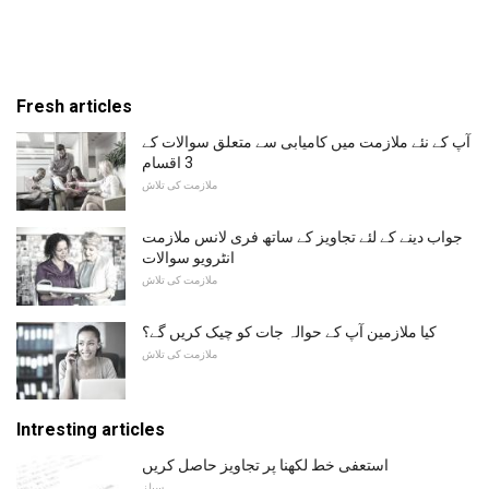
Fresh articles
آپ کے نئے ملازمت میں کامیابی سے متعلق سوالات کے
3 اقسام
ملازمت کی تلاش
جواب دینے کے لئے تجاویز کے ساتھ فری لانس ملازمت
انٹرویو سوالات
ملازمت کی تلاش
کیا ملازمین آپ کے حوالہ جات کو چیک کریں گے؟
ملازمت کی تلاش
Intresting articles
استعفی خط لکھنا پر تجاویز حاصل کریں
سیلز