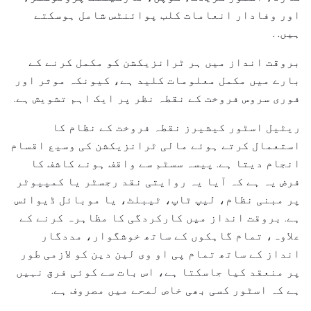
اور وفادار انعامات کلب پوائنٹس شامل ہوسکتے
ہیں. .
بروقت انداز میں ہر ٹرانزیکشن کو مکمل کرنے کے
بارے میں مکمل معلومات کلید ہے، کیونکہ موثر اور
فوری سروس فروخت کے نقطہ نظر پر ایک اہم تشویش ہے.
ریٹیل اسٹور کیشیرز نقطہ فروخت کے نظام کا
استعمال کرتے ہوئے مالی ٹرانزیکشن کی وسیع اقسام
انجام دیتا ہے. پیسہ سسٹم سے واقف ہونے کاشف کا
فرض یہ ہے کہ آیا یہ روایتی نقد رجسٹر یا کمپیوٹر
پر مبنی نظام، لیپ ٹاپ، ٹیبلٹ، یا موبائل ڈیوائس
ہے. بروقت انداز میں کارکردگی کا مظاہرہ کرنے کے
علاوہ، تمام گاہکوں کے ساتھ خوشگوار، مددگار
انداز کے ساتھ تمام پی او وی لین دین کو لازمی طور
پر منعقد کیا جاسکتا ہے، اس بات سے کوئی فرق نہیں
ہے کہ اسٹور کسی بھی خاص لمحے میں مصروف ہے.