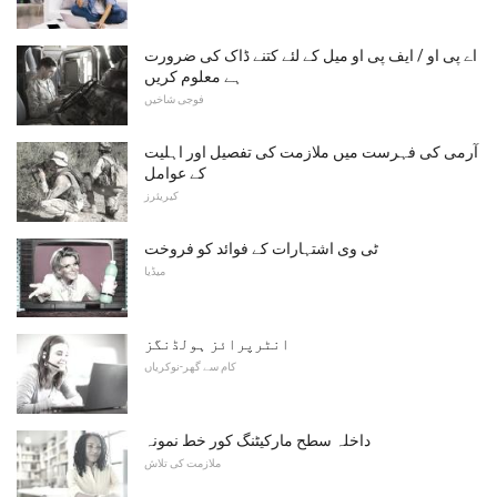
اے پی او / ایف پی او میل کے لئے کتنے ڈاک کی ضرورت
ہے معلوم کریں
فوجی شاخیں
آرمی کی فہرست میں ملازمت کی تفصیل اور اہلیت
کے عوامل
کیریئرز
ٹی وی اشتہارات کے فوائد کو فروخت
میڈیا
انٹرپرائز ہولڈنگز
کام سے گھر-نوکریاں
داخلہ سطح مارکیٹنگ کور خط نمونہ
ملازمت کی تلاش