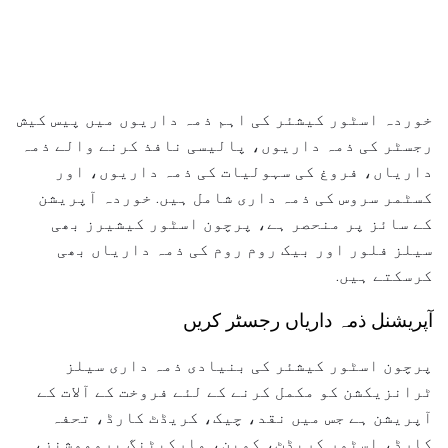
خوردہ اسٹور کیشئر کی اہم ذمہ داریوں میں پیس کیش
رجسٹر کی ذمہ داریوں، پالیسی نافذ کرنے والے ذمہ
داریاں، فروغ کی سہولیات کی ذمہ داریوں، اور
کسٹمر سروس کی ذمہ داری شامل ہیں. خوردہ آپریشن
کے سائز پر منحصر ہے، پرچون اسٹور کیشیرز بھی
سیلز فلور اور بیک روم روم کی ذمہ داریاں بھی
کرسکتے ہیں.
آپریشنل ذمہ داریاں رجسٹر کریں
پرچون اسٹور کیشئر کی بنیادی ذمہ داری سیلز
ٹرانزیکشن کو مکمل کرنے کے لئے فروخت کے آلات کے
آپریشن ہے جس میں نقد، چیک، کریڈٹ کارڈ، تحفہ
کارڈ، اسٹور کریڈٹ، کوپن، مارکیٹنگ پروموشنز،