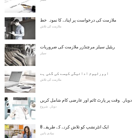
ملازمت کی درخواست پر اپنانے کا نمونہ خط
ملازمت کی تلاش
ریٹیل سیلز مرچنڈزر ملازمت کی ضروریات
سیلز
اوورٹیوم ادائیگی کیسے کی گئی ہے
ملازمت کی تلاش
دوبارہ وقت پر پارٹ ٹائم اور عارضی کام شامل کریں
دوبارہ شروع
ایک انٹرنشپ کو تلاش کرنے کے طریقے 8
بنیادی باتیں