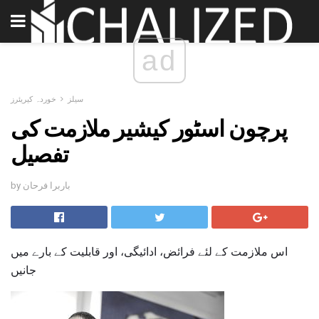
ad
سیلز
خوردہ کیریئرز
پرچون اسٹور کیشیر ملازمت کی
تفصیل
by باربرا فرحان
اس ملازمت کے لئے فرائض، ادائیگی، اور قابلیت کے بارے میں
جانیں