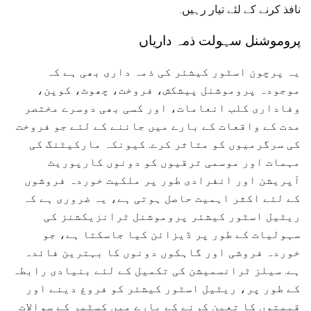
نافذ کرنے کے لئے تیار رہیں.
پروموشنل سہولت ذمہ داریاں
یہ پرچون اسٹور کیشئر کی ذمہ داری بھی ہے کہ
موجودہ پروموشنل پیشکش، فروخت، چھوٹ، کوپن،
وفاداری کلب انعامات، اور کسی بھی دوسرے مختصر
مدت کے واقعات کے بارے میں جاننے کے لئے جو فروخت
کی سرگرمیوں کو متاثر کرے. کیونکہ مارکیٹنگ کی
مہمات اور موسمی ترقیوں کو دونوں کارپوریٹ
آپریشن اور انفرادی طور پر ملکیت خوردہ فروشوں
کے لئے اکثر اہمیت حاصل ہوتی ہے، یہ ضروری ہے کہ
ریٹیل اسٹور کیشئر پروموشنل ٹرانزیکشنز کی
سہولیات کے طور پر ڈیزائن کیا جاسکتا ہے، جو
خوردہ فروشی اور گاہکوں دونوں کا بہترین فائدہ
ہے. سیلز ٹرانسمیشن کی تکمیل کے لئے بنیادی رابطہ
کے طور پر، ریٹیل اسٹور کیشئر کو فروغ دینے اور
قیمتوں کا تعین کرنے کے بارے میں کسٹمر کے سوالات