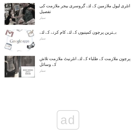
انٹری لیول ملازمین کے لئے گروسری بیجر ملازمت کی
تفصیل
سیلز
بہترین پرچون کمپنیوں کے لئے کام کرنے کے لئے
سیلز
پرچون ملازمت کے طلباء کے لئے انٹرنیٹ ملازمت تلاش
کے وسائل
سیلز
ad