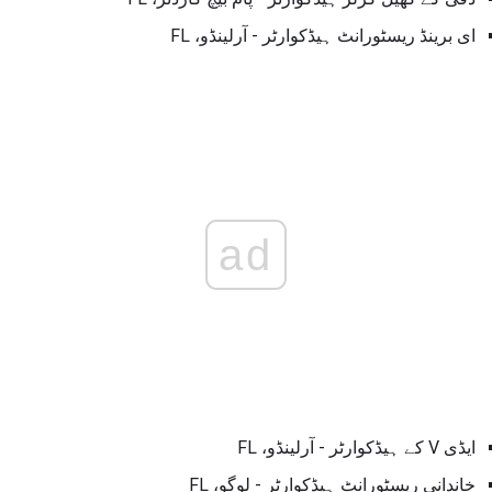
ای برینڈ ریسٹورانٹ ہیڈکوارٹر - آرلینڈو، FL
ad
ایڈی V کے ہیڈکوارٹر - آرلینڈو، FL
خاندانی ریسٹورانٹ ہیڈکوارٹر - لوگو، FL