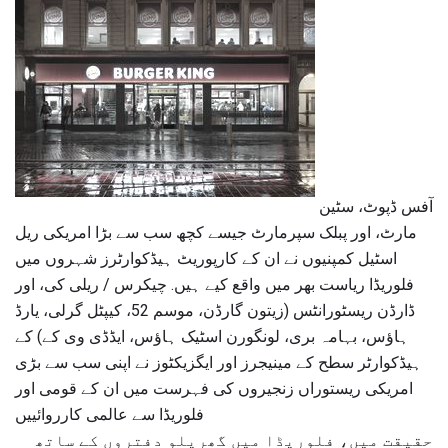
آفس ڈپوٹ، سٹین
مارٹ، اور پبلک سپرمارٹ جیسے کچھ سب سے بڑا امریکی ریل
اسٹیل کمپنیوں نے ان کے کارپوریٹ ہیڈکوارٹرز شہروں میں
فلوریڈا ریاست بھر میں واقع کیے ہیں. چیکرس / ریلی کی، اور
ڈارڈن ریسٹورانٹس (زیتون گارڈن، موسم 52، کیپٹل گرلی، یارڈ
ہاؤس، بہامہ بری، لونگورن اسٹیک ہاؤس، ایڈڈی وی کے) کے
ہیڈکوارٹر سطح کے مینیجرز اور ایگزیکٹوز نے اپنی سب سے بڑی
امریکی ریستوراں زنجیروں کی فہرست میں ان کے قومی اور
فلوریڈا سے عالمی کارروائییں
حقیقت میں، فلوریڈا میں گھریلو دفتروں کے ساتھ