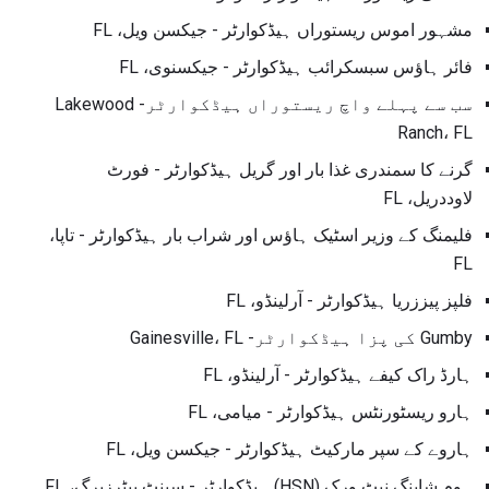
مشہور اموس ریستوراں ہیڈکوارٹر - جیکسن ویل، FL
فائر ہاؤس سبسکرائب ہیڈکوارٹر - جیکسنوی، FL
سب سے پہلے واچ ریستوراں ہیڈکوارٹر- Lakewood
Ranch، FL
گرنے کا سمندری غذا بار اور گریل ہیڈکوارٹر - فورٹ
لاوددریل، FL
فلیمنگ کے وزیر اسٹیک ہاؤس اور شراب بار ہیڈکوارٹر - تاپا،
FL
فلپز پیززریا ہیڈکوارٹر - آرلینڈو، FL
Gumby کی پزا ہیڈکوارٹر- Gainesville، FL
ہارڈ راک کیفے ہیڈکوارٹر - آرلینڈو، FL
ہارو ریسٹورنٹس ہیڈکوارٹر - میامی، FL
ہاروے کے سپر مارکیٹ ہیڈکوارٹر - جیکسن ویل، FL
ہوم شاپنگ نیٹ ورک (HSN) ہیڈکوارٹر - سینٹ پیٹرزبرگ، FL