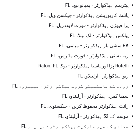
پیٹریمم ہیڈکوارٹر - پمپانو بیچ، FL
پائلٹ کارپوریشن ہیڈکوارٹر - جیکسن ویل، FL
پزا فیوژن ہیڈکوارٹر - فورٹ لاوددریل، FL
پبلکس ہیڈکوارٹر - لک لینڈ، FL
RA سشی بار ہیڈکوارٹر - میامی، FL
ریب سٹی ہیڈکوارٹر - فورٹ مائرس، FL
Rotelli پزا اور پاستا ہیڈکوارٹر - بوکا Raton، FL
ریو ہیڈکوارٹر - آرلینڈو، FL
روتھ کے ہاسٹلیٹی گروپ ہیڈکوارٹر - ہییترو، FL
سمبا کمرہ ہیڈکوارٹر - آرلینڈو، FL
رائٹ ہیڈکوارٹر محفوظ کریں - جیکسنوی، FL
موسم کے 52 ہیڈکوارٹر - آرلینڈو، FL
سدانو کے سپر مارکیٹ ہیڈکوارٹر - ہیلیہ، FL