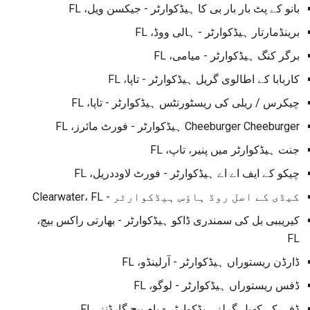
بانو کے پٹ بار بار بی کا ہیڈکوارٹر - جیکسن ویل، FL
برینڈمارتار ہیڈکوارٹر - ہالی ووڈ، FL
برگر کنگ ہیڈکوارٹر - میامی، FL
کاربابا کے اطالوی گریل ہیڈکوارٹر - تاپا، FL
چیکرس / ریلی کی ریسٹورنٹس ہیڈکوارٹر - تاپا، FL
Cheeburger Cheeburger ہیڈکوارٹر - فورٹ مائرز، FL
جنت ہیڈکوارٹر میں پنیر، تاپ، FL
چیکو کے ایف اے اے ہیڈکوارٹر - فورٹ لاوددریل، FL
کیڈی کے اصل روڈ ہاؤس ہیڈکوارٹر - Clearwater، FL
کیریببی بل کی سمندری ڈاکو ہیڈکوارٹر - بھارتی راکس بیچ،
FL
ڈارڈن ریستوراں ہیڈکوارٹر - آرلینڈو، FL
ڈفس ریستوراں ہیڈکوارٹر - لوگو، FL
ڈفی کے کھیل گرلز ہیڈکوارٹر - پام بیچ گارڈنز، FL