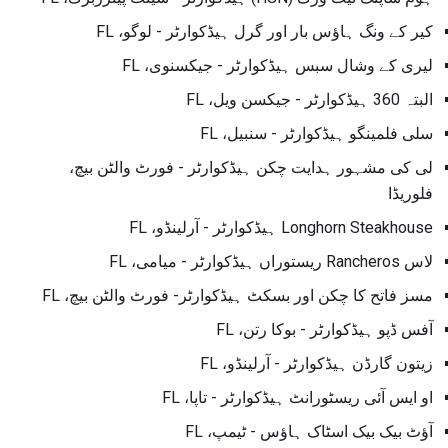
کیر کے ونگ ہاؤس بار اور گرل ہیڈکوارٹر - لوگو، FL
لیری کے وشال سبس ہیڈکوارٹر - جیکسنوی، FL
البتہ 360 ہیڈکوارٹر - جیکسن ویل، FL
سلی فلمینگو ہیڈکوارٹر - سنبیل، FL
لی کی مشہور ہدایت چکن ہیڈکوارٹر - فورٹ والٹن بیچ،
فلوریڈا
Longhorn Steakhouse ہیڈکوارٹر - آرلینڈو، FL
لاس Rancheros ریستوراں ہیڈکوارٹر - میامی، FL
مسز فاتح کا چکن اور بسکٹ ہیڈکوارٹر- فورٹ والٹن بیچ، FL
آفس ڈپو ہیڈکوارٹر - بوکا رتن، FL
زیتون گارڈن ہیڈکوارٹر - آرلینڈو، FL
او ایس آئی ریسٹورانٹ ہیڈکوارٹر - تاپا، FL
آؤٹ بیک بیک اسٹاک ہاؤس - ٹیمپ، FL