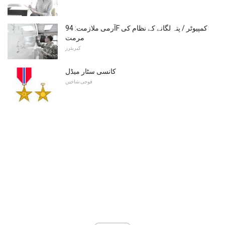
آرمی ملازمت: 94F کمپیوٹر / پتہ لگانے کے نظام کی
مرمت
کیریئرز
کانسی سٹار میڈل
فوجی شاخیں