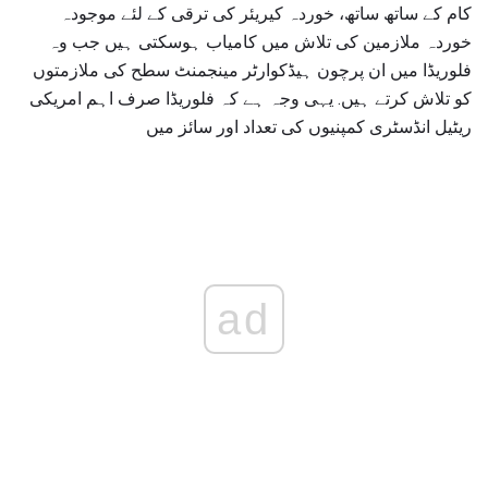
کام کے ساتھ ساتھ، خوردہ کیریئر کی ترقی کے لئے موجودہ
خوردہ ملازمین کی تلاش میں کامیاب ہوسکتی ہیں جب وہ
فلوریڈا میں ان پرچون ہیڈکوارٹر مینجمنٹ سطح کی ملازمتوں
کو تلاش کرتے ہیں. یہی وجہ ہے کہ فلوریڈا صرف اہم امریکی
ریٹیل انڈسٹری کمپنیوں کی تعداد اور سائز میں
ad