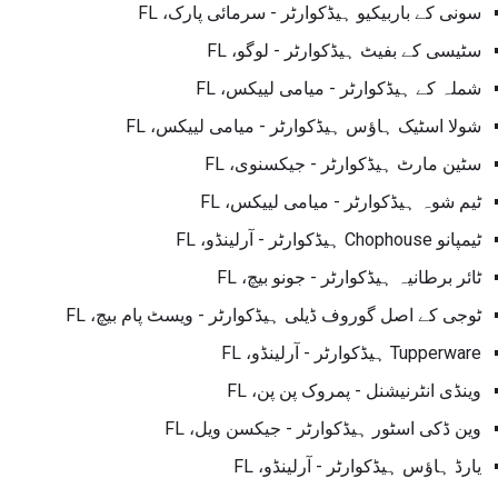
سونی کے باربیکیو ہیڈکوارٹر - سرمائی پارک، FL
سٹیسی کے بفیٹ ہیڈکوارٹر - لوگو، FL
شملہ کے ہیڈکوارٹر - میامی لییکس، FL
شولا اسٹیک ہاؤس ہیڈکوارٹر - میامی لییکس، FL
سٹین مارٹ ہیڈکوارٹر - جیکسنوی، FL
ٹیم شوہ ہیڈکوارٹر - میامی لییکس، FL
ٹیمپانو Chophouse ہیڈکوارٹر - آرلینڈو، FL
ٹائر برطانیہ ہیڈکوارٹر - جونو بیچ، FL
ٹوجی کے اصل گوروف ڈیلی ہیڈکوارٹر - ویسٹ پام بیچ، FL
Tupperware ہیڈکوارٹر - آرلینڈو، FL
وینڈی انٹرنیشنل - پمروک پن پن، FL
وین ڈکی اسٹور ہیڈکوارٹر - جیکسن ویل، FL
یارڈ ہاؤس ہیڈکوارٹر - آرلینڈو، FL