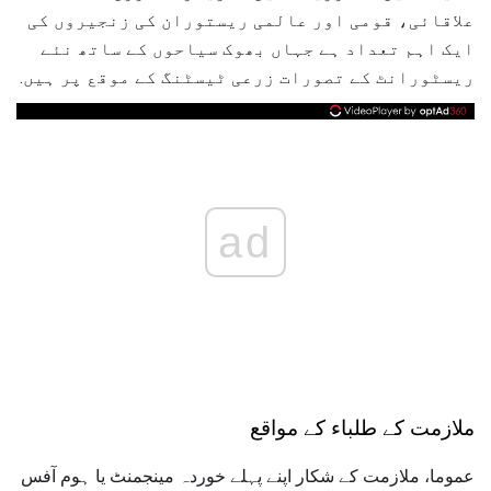
علاقائی، قومی اور عالمی ریستوران کی زنجیروں کی
ایک اہم تعداد ہے جہاں بھوک سیاحوں کے ساتھ نئے
ریسٹورانٹ کے تصورات زرعی ٹیسٹنگ کے موقع پر ہیں.
ad
ملازمت کے طلباء کے مواقع
عموما، ملازمت کے شکار اپنے پہلے خوردہ مینجمنٹ یا ہوم آفس