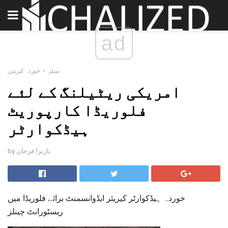
ad
سیلز
خوردہ کیریئرز
امریکی ریٹیلنگ کے لئے
فلوریڈا کارپوریٹ
ہیڈکوارٹر
by باربرا فرحان
خوردہ ہیڈکوارٹر کیریئر ایڈوانسمنٹ برائے فلوریڈا میں
ریسٹورانٹ چینلز