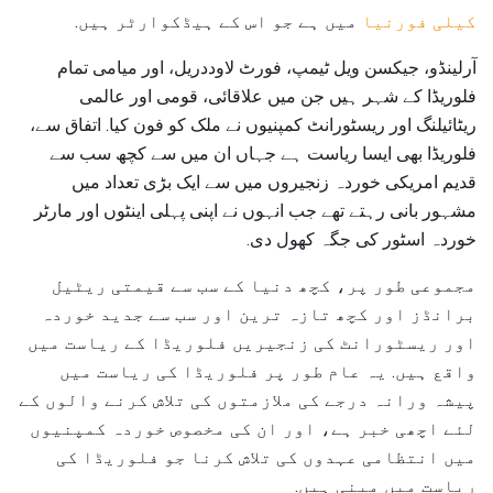
کیلی فورنیا
میں ہے جو اس کے ہیڈکوارٹر ہیں.
آرلینڈو، جیکسن ویل ٹیمپ، فورٹ لاوددریل، اور میامی تمام
فلوریڈا کے شہر ہیں جن میں علاقائی، قومی اور عالمی
ریٹائیلنگ اور ریسٹورانٹ کمپنیوں نے ملک کو فون کیا. اتفاق سے،
فلوریڈا بھی ایسا ریاست ہے جہاں ان میں سے کچھ سب سے
قدیم امریکی خوردہ زنجیروں میں سے ایک بڑی تعداد میں
مشہور بانی رہتے تھے جب انہوں نے اپنی پہلی اینٹوں اور مارٹر
خوردہ اسٹور کی جگہ کھول دی.
مجموعی طور پر، کچھ دنیا کے سب سے قیمتی ریٹیل
برانڈز اور کچھ تازہ ترین اور سب سے جدید خوردہ
اور ریسٹورانٹ کی زنجیریں فلوریڈا کے ریاست میں
واقع ہیں. یہ عام طور پر فلوریڈا کی ریاست میں
پیشہ ورانہ درجے کی ملازمتوں کی تلاش کرنے والوں کے
لئے اچھی خبر ہے، اور ان کی مخصوص خوردہ کمپنیوں
میں انتظامی عہدوں کی تلاش کرنا جو فلوریڈا کی
ریاست میں مبنی ہیں.