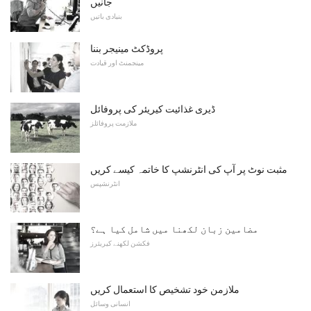
جانیں
بنیادی باتیں
پروڈکٹ مینیجر بننا
مینجمنٹ اور قیادت
ڈیری غذائیت کیریئر کی پروفائل
ملازمت پروفائلز
مثبت نوٹ پر آپ کی انٹرنشپ کا خاتمہ کیسے کریں
انٹرنشپس
مضامین زبان لکھنا میں شامل کیا ہے؟
فکشن لکھنے کیریئرز
ملازمن خود تشخیص کا استعمال کریں
انسانی وسائل