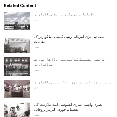
Related Content
الاباما پرچون کارپوریٹ ہیڈکوارٹر
سیلز
سب سے بڑی امریکی ریٹیل کمپنی ہیڈکوارٹر کے
مقامات
سیلز
امریکی ریٹیلنگ کے لئے فلوریڈا کارپوریٹ
ہیڈکوارٹر
سیلز
اوہیو پرچون اور ریسٹورانٹ کمپنی ہیڈکوارٹر
سیلز
بصری واپسی سازی ایسوسی ایٹ ملازمت کی
تفصیل، خوردہ کیریئر پروفائل
سیلز