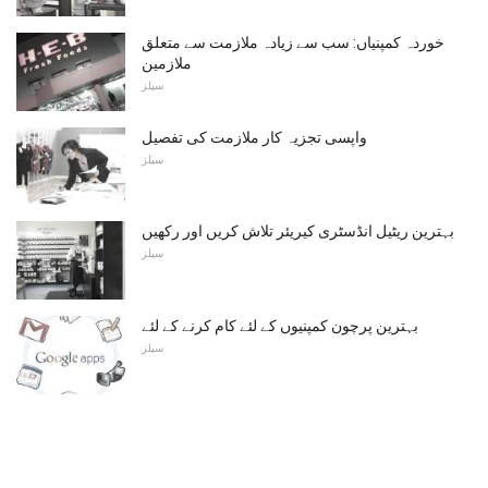
خوردہ کمپنیاں: سب سے زیادہ ملازمت سے متعلق
ملازمین
سیلز
واپسی تجزیہ کار ملازمت کی تفصیل
سیلز
بہترین ریٹیل انڈسٹری کیریئر تلاش کریں اور رکھیں
سیلز
بہترین پرچون کمپنیوں کے لئے کام کرنے کے لئے
سیلز