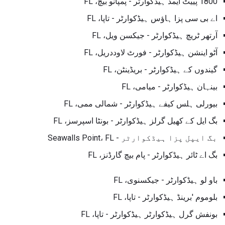
1800 پییٹ ایمڈ ہیڈکوارٹر - پمپانو بیچ، FL
اے بی سی پزا ہاؤس ہیڈکوارٹر - تاپا، FL
آرتھر ٹریچ ہیڈکوارٹر - جیکسن ویل، FL
آٹو اینشن ہیڈکوارٹر - فورٹ لاوددریل، FL
گیندوں کے ہیڈکوارٹر - بریڈینٹن، FL
بینہان ہیڈکوارٹر - میامی، FL
بیورلی ہلس کیفے ہیڈکوارٹر - شمالی ممی، FL
بگ ایل کے کھیل گرلز ہیڈکوارٹر - بونٹا اسپرسز، FL
بگ ایپل پزا ہیڈکوارٹر - Seawalls Point، FL
بگ اے ٹائر ہیڈکوارٹر - پام بیچ گارڈنز، FL
باو لو ہیڈکوارٹر - جیکسنوی، FL
بلوموم 'برینڈ ہیڈکوارٹر - تاپا، FL
بونفش گرل ہیڈکوارٹر ہیڈکوارٹر - تاپا، FL