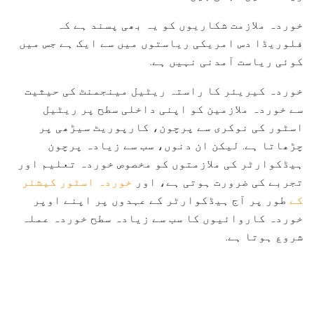
خوردہ ملازمت شکاریوں کو یہ بھی پسند ہے کہ
فلوریڈا دس امریکی ریاستوں میں سے ایک ہے جس میں
کوئی ریاست آمدنی نہیں ہے.
خوردہ کیریئر کا راستہ ریٹیل مینجمنٹ کی حیثیت
سے خوردہ ملازمین کو اپنی داخلی سطح پر ریٹیل
اسٹور کی نوکری سے پرچون، کارپوریٹ سیڑھی پر
چڑھاتا ہے. لیکن ان دنوں، سب سے زیادہ پرچون
ہیڈکوارٹر کی ملازمتوں کو مخصوص خوردہ تعلیم اور
تجربے کی ضرورت ہوتی ہے، اور
خوردہ اسٹور کیشئر
کے
طور پر آج ہیڈکوارٹر کے عہدوں پر اپنے اوپر
خوردہ کاروائیوں کا سب سے زیادہ سطح خوردہ عملہ
شروع ہوتا ہے.