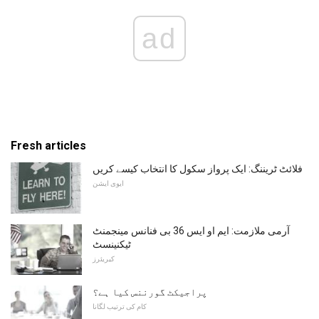
ad
Fresh articles
فلائٹ ٹریننگ: ایک پرواز سکول کا انتخاب کیسے کریں
ایوی ایشن
آرمی ملازمت: ایم او ایس 36 بی فنانس مینجمنٹ
ٹیکنینسٹ
کیریئرز
پراجیکٹ گورننس کیا ہے؟
کام کی ترتیب لگانا