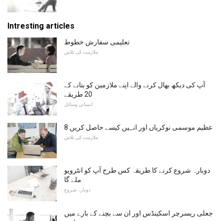
Intresting articles
تعلیمی سفارش خطوط
ملازمت کی تلاش
آپ کی دیکھ بھال کرنے والے اپنے ملازمین کو بتانے کے
20 طریقے
انسانی وسائل
8 عظیم موسمی نوکریاں اور انہیں کیسے حاصل کریں
ملازمت کی تلاش
دوبارہ شروع کرنے کا طریقہ کس طرح آپ کو انٹرویو
ملے گا
دوبارہ شروع
جعلی ریسرچر اسکینڈس اور ان سے بچنے کے بارے میں