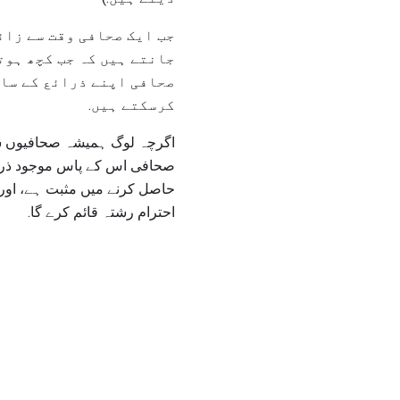
جب ایک صحافی وقت سے زائد
جانتے ہیں کہ جب کچھ ہوتا
صحافی اپنے ذرائع کے سات
کرسکتے ہیں.
اگرچہ لوگ ہمیشہ صحافیوں سے 
صحافی اس کے پاس موجود ذرائع
حاصل کرنے میں مثبت ہے، اور
احترام رشتہ قائم کرے گا.