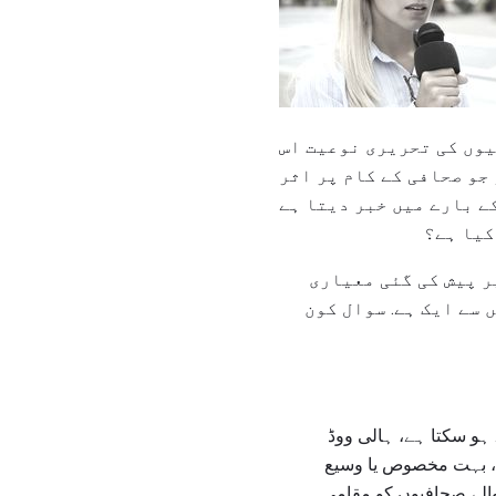
یوں کی تحریری نوعیت اس
جو صحافی کے کام پر اثر
کیا ہے؟
ر پیش کی گئی معیاری
 سے ایک ہے. سوال کون
 سے ہو سکتا ہے، ہالی ووڈ
ے، بہت مخصوص یا وسیع
والے صحافیوں کو مقامی