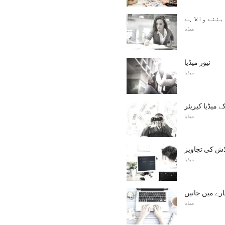
ننے والا ہے
میڈیا
نیوز میڈیا
میڈیا
ے میڈیا کیریئر
میڈیا
اش کی تجاویز
میڈیا
ارے میں جانیں
میڈیا