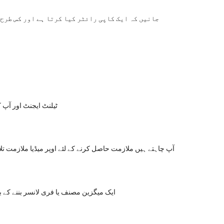
جانیں کہ ایک کاپی رائٹر کیا کرتا ہے اور کس طرح ب
ٹیلنٹ ایجنٹ اور آپ ک
آپ چاہتے ہیں ملازمت حاصل کرنے کے لئے اوپر میڈیا ملازمت تل
ایک میگزین مصنف یا فری لانسر بننے کے ب