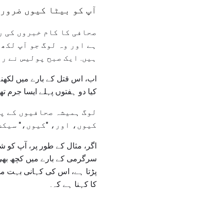
آپ کو بیٹا کیوں ضرورت
صحافی کا کام خبروں کی ر
ہے اور وہ لوگ جو آپ لکھ 
ہیں. ایک صبح پولیس نے رپ
اب، اس قتل کے بارے میں لکھنے
کیا دو ہفتوں پہلے ایسا جرم تھ
لوگ ہمیشہ صحافیوں کے پا
کیوں، اور، "کیوں،" سیکشن
اگر، مثال کے طور پر، آپ کو شک
سرگرمی کے بارے میں کچھ بھی ن
پڑتا ہے، اس کی کہانی بہت مخت
کا کہنا ہے کہ.