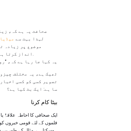
لہذا بہت سے
میڈیا 
موضوع پر زیادہ تر
انداز کرتا ہے وہ دکان ہے جسے وہ ٹی وی، انٹرنیٹ، ایک اخبار وغیرہ کے بارے میں خبر دیتا ہے.
یہ کہا جا رہا ہے کہ، "رو
ٹھیک ہے، یہ مختلف چیزوں
تصویر کسی کو کسی اخبار ک
سا ہے: ایک بٹ کیا ہے؟
بیٹا کام کرنا
ایک صحافی کا احاطہ علاقۂٔٔٔٔٔٔٔٔٔ
فلموں کے لئے قومی خبروں کو
ہوسکتا ہے. مثال کے طور پر، 