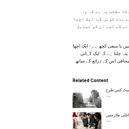
کا مطلب یہ ہے کہ وہ
ے بات کریں گے. ایک اچھا
ے کے لئے ان کو تبدیل
 یا منفی کچھ ہے - ایک اچھا
ہ چلتا ہے کہ ایک کہانی
حافی اس کے ذرائع کے ساتھ
Related Content
 ٹیسٹ کس طرح
میڈیا
اعلی ملازمتیں
میڈیا