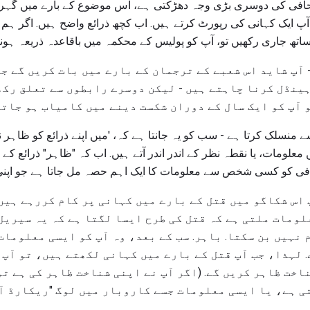
صحافی کی دوسری بڑی وجہ دھڑکتی ہے، اس موضوع کے بارے میں گہری
آپ ایک کہانی کی رپورٹ کرتے ہیں. اب کچھ ذرائع واضح ہیں. اگر ہم 
اتھ جاری رکھیں تو، آپ کو پولیس کے محکمہ میں باقاعدہ ذریعہ ہونا 
 آپ شاید اس شعبے کے ترجمان کے بارے میں بات کریں گے ج
ہینڈل کرنا چاہتے ہیں - لیکن دوسرے رابطوں سے تعلق رک
 آپ کو ایک سال کے دوران شکست دینے میں کامیاب ہو جاتے
 منسلک کرتا ہے - سب کو یہ جانتا ہے کہ، 'میں اپنے ذرائع کو ظاہر ن
معلومات، یا نقطہ نظر کے اندر اندر آتے ہیں. اب کہ "ظاہر" ذرائع کے ب
 کو کسی شخص سے معلومات کا ایک اہم حصہ مل جاتا ہے جو اپنی 
 اس شکاگو میں قتل کے بارے میں کہانی پر کام کررہے ہیں
لومات ملتی ہے کہ قتل کی طرح ایسا لگتا ہے کہ یہ سیریل
 نہیں بن سکتا. باہر. سب کے بعد، وہ آپ کو ایسی معلومات
. لہذا، جب آپ قتل کے بارے میں کہانی لکھتے ہیں، تو آپ
اخت ظاہر کریں گے. (اگر آپ نے اپنی شناخت ظاہر کی ہے تو
 ہے، یا ایسی معلومات جسے کاروبار میں لوگ "ریکارڈ آف