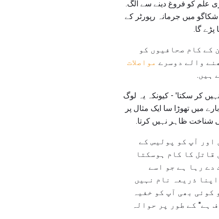
 علم کو فروغ دینے سے الگ.
شکاگو میں جرمانہ رپورٹر کے
پڑے گا.
ن کے کام صحافیوں کو
ھنے والے دوسرے
مواصلات
 ہیں.
ہیں کر سکتا' - کیونکہ یہ لوگ
ارے میں تھوڑا سا ایک مثال پر
شناخت ظاہر نہیں کرتا.
 اور آپ کو پولیس کے
 قاتل کا کام ہوسکتا
 دے رہا ہے جو اسے
 اپنا ذریعہ نام نہیں
 کوئی بھی آپ کو خفیہ
 ہے" کے طور پر حوالہ