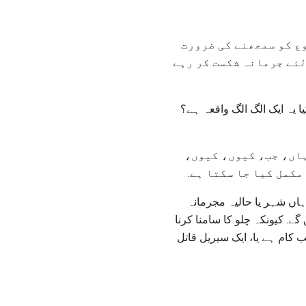
وع کو سمجھنے کی ضرورت
 لئے جرمانہ شکست کر رہے
 یہ ایک الگ الگ واقعہ ہے؟
ہاں، جب، کیوں، کیوں،
مکمل کیا جا سکتا ہے.
وہاں شہر یا حالیہ مجرمانہ
ے. کیونکہ چلو کا سامنا کرنا
 کام ہے یا، ایک سیریل قاتل