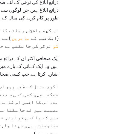
ذرائع ابلاغ کی ترقی کے لئے 
ذرائع ابلاغ ہیں جن لوگوں سے 
طور پر کام کرنے کی مثال کے س
اب کچھ واضح ہو جائے گا -
(ایک قسم کے
ماہرین
) سے 
کی
ترقی کی جا سکتی ہے جو
ایک صحافی اکثر ان کے ذرائع سے
ہیں وہ ایک کہانی کے بارے میں 
اشارہ کرتا ہے جب کسی صحافی
اگر، مثال کے طور پر، آپ
محکمہ میں کسی کسی سے مع
ہے، اس کا افسر اس کا نام
مصیبت میں لے جا سکتا ہے
دیں گے یا کسی کو اپنی شن
معلومات نہیں دینا چاہتی
دیتے ہیں.)