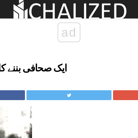
ad
ایک صحافی بننے ک