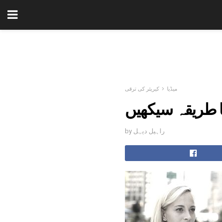
میڈیا
کیریئر کی ترقی
ا طریقہ سیکھیں
by راہیل دیہل