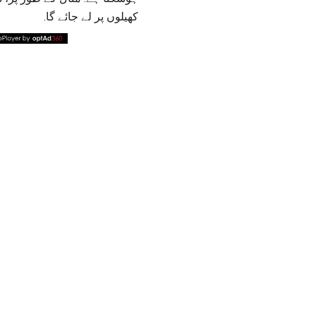
کھیلوں پر لے جائے گا.