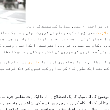
صحافت یہ ہے کہ، زیادہ تر احترام میں، میڈیا کی صنعت کی ربن.
ملازمت
صحرازم کے کچھ پہلو کی ضرورت ہوتی ہے. ایک صحاف
 انحصار کرتی ہے جسے وہ احاطہ کرتا ہے. ایک اور چیز جو 
ایتی" صحافیوں کو خبروں کی اطلاع دی گئی ہے. اس کا مطلب 
 کا مطلب ہے. ایک صحافیوں اور ایک
فلموں
میں عام طور پ
ے لئے ایک بطور کام کرنے اور کہانیوں کو تلاش کرنے میں
ٔٔٔٔٔٔٔٔٔٔٔٔ یا موضوع کے لئے میڈیا کا ایک اصطلاح ہے لہذا ایک ہٹ مقامی جرم
. بیٹا آپ کے لئے کام کر رہے ہیں جس قسم کی اشاعت پر منحصر ہ
درمیانی سائز روزنامہ اخبار مقامی صحافیوں سے ہر چیز کو ڈھونڈنے 