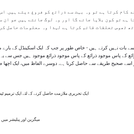
 کام کرتا ہے تو وہ بہت سے ذرائع کو فروغ دیتے ہیں. اس 
 ہے تو کون بلایا جائے گا اور وہ لوگ جانتے ہیں جو ان س
ھ ٹھوس تعلقات قائم کرتا ہے لہذا وہ معلومات حاصل کرن
بات نہیں کرتے ہیں - خاص طور پر جب کہ ایک اسکینڈل کے بارے میں
 کے پاس موجود ذرائع کے پاس موجود ذرائع موجود ہیں جس سے یہ پت
 اسے صحیح طریقے سے حاصل کرنا ہے. دوسرے الفاظ میں، ایک اچھا ص
ایک تحریری ملازمت حاصل کرنے کے لئے ایک ترمیم
میگزین اور پبلیشر میں 