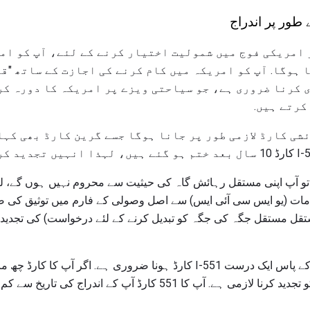
طور پر اندراج
 امریکی فوج میں شمولیت اختیار کرنے کے لئے، آپ کو ام
ا ہوگا. آپ کو امریکہ میں کام کرنے کی اجازت کے ساتھ "
ی کرنا ضروری ہے، جو سیاحتی ویزے پر امریکہ کا دورہ کر
کرتے ہیں.
ے تو آپ اپنی مستقل رہائش گاہ کی حیثیت سے محروم نہیں ہوں گے، لی
 خدمات (یو ایس سی آئی ایس) سے اصل وصولی کے فارم میں توثیق ک
لتا ہے کہ آپ نے I-90 (مستقل مستقل جگہ کی جگہ کو تبدیل کرنے کے لئے درخواست) ک
تربیت کے لے جانے سے قبل آپ کے پاس ایک درست I-551 کارڈ ہونا ضروری ہے. اگ