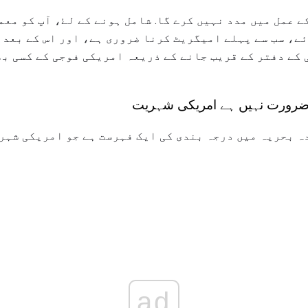
 عمل میں مدد نہیں کرے گا. شامل ہونے کے لۓ، آپ کو مع
ے، سب سے پہلے امیگریٹ کرنا ضروری ہے، اور اس کے بعد 
 کے دفتر کے قریب جانے کے ذریعہ امریکی فوجی کے کسی بھ
 ضرورت نہیں ہے امریکی شہریت
 بحریہ میں درجہ بندی کی ایک فہرست ہے جو امریکی شہری
ad