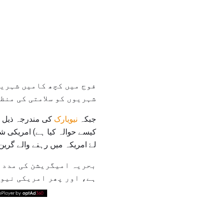
فوج میں کچھ کامیں شہریی
شہریوں کو سلامتی کی منظ
جبکہ
نیویارک
کی مندرجہ ذیل
کیسے حوالہ کیا ہے) امریکی 
لۓ امریکہ میں رہنے والے گرین
بحریہ امیگریشن کی مدد ن
ہے، اور پھر امریکی نیوی