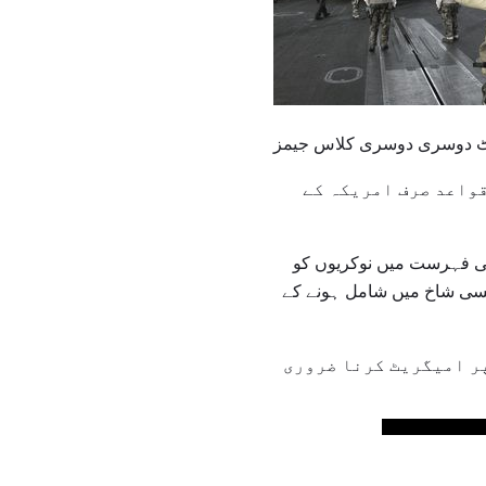
قواعد صرف امریکہ کے
پنی فہرست میں نوکریوں کو
کسی شاخ میں شامل ہونے کے
پر امیگریٹ کرنا ضروری