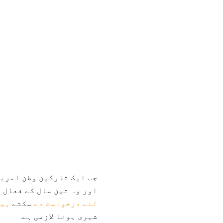
جب ایک تارکین وطن امریک
اور وہ تین سال کے فعال 
لئے درخواست دے
سکتے
ہی
شہری ہونا لازمی ہے.