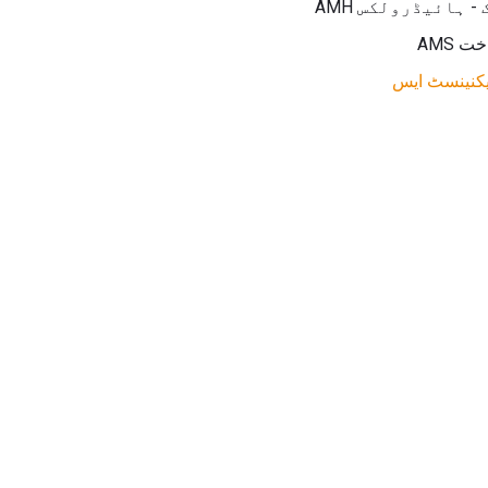
 ہائیڈرولکس AMH
 AMS
یکنینسٹ ایس