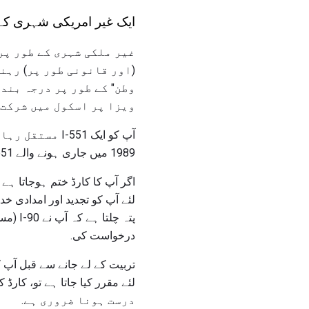
ایک غیر امریکی شہری کے 
غیر ملکی شہری کے طور پر
(اور قانونی طور پر) رہن
وطن" کے طور پر درجہ بند
ویزا پر اسکول میں شرکت 
1989 میں جاری ہونے والے I-551 کارڈ 10 سال بعد ختم ہو گئے ہیں، لہذا انہیں تجدید کرنا لازمی ہے.
اگر آپ کا کارڈ ختم ہوجاتا ہ
لئے آپ کو تجدید اور امدادی
پتہ چ
درخواست کی.
درست ہونا ضروری ہے.