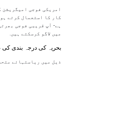
امریکی فوجی امیگریشن کے
کار کا استعمال کرتے ہوئ
ہے- آپ قریبی فوجی بھرتی
میں لاگو کرسکتے ہیں.
بحریہ کی درجہ بندی کی
ذیل میں ریاستہائے متحدہ