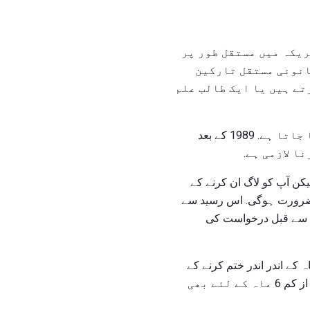
ریکہ میں مستقل طور پر
قانونی مستقل تارکین
تے ہیں یا ایک طالب علم
آپ کو ایک I-551 مستقل رہائشی کارڈ لازمی طور پر جانا ہوگا جسے گرین کارڈ بھی کہا جاتا ہے. 1989 کے بعد
کن آپ کو لاگ ان کرنے کے
ی ضرورت ہوگی. اس رسید سے
ی تجدید سے قبل درخواست کی
ر آپ کا کارڈ چھ ماہ کے اندر اندر ختم کرنے کے
لئے مقرر کیا جاتا ہے تو، کارڈ کو تجدید کرنا لازمی ہے. آپ کا 551 کارڈ آپ کے اندراج کی تاریخ سے کم از کم 6 ماہ کے لئے بھی