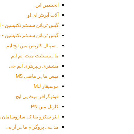
انجینیمن این
آلات آپریٹر ای او
گیس ٹربائن سسٹم تکنیشین - 
گیس ٹربائن سسٹم تکنیشین - م
ہسپتال کارپس مین ایچ ایم
ماہیینسٹنٹ میٹ ایم ایم
مشینری ریپریٹری ایم جی
میس ماہر ماضی MS
موسیقار MU
فوٹوگرافر میٹ پی ایچ
کارنل مین PN
ایئر سکرو بقا کے سازوسامان پ
مذہبی پروگرام ماہر آر پی