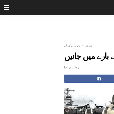
کیریئرز
بحریہ نوکریاں
 بارے میں جانیں
by روڈ پاور