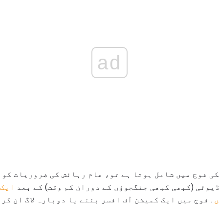
ad
ی فوج میں شامل ہوتا ہے تو، عام رہائش کی ضروریات کو 
ڈیوٹی (کبھی کبھی جنگجوؤں کے دوران کم وقت) کے بعد
ایک 
ں
. فوج میں ایک کمیشن آف افسر بننے یا دوبارہ لاگ ان کر