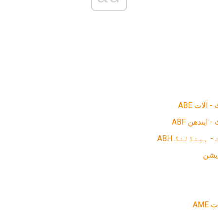
یشن
AME