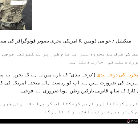
امریکی بحری تصویر فوٹوگرافر کی میٹ دوسری دوسری کلاس جیمز K. میکیلیل / عوامی ڈومین
ت کی طرف سے محدود ہیں. یہ عام طور پر ہے کیونکہ فوجی 
وری دینے کی اجازت دیتا ہے.
بحریہ کی درجہ بندی
("درجہ بندی" کے بارے میں یہ ہے کہ بحریہ نے ا
شہریت کی ضرورت نہیں ہے، آپ کو ریاست ہائے متحدہ امریکہ کی 
 کارڈ کے ساتھ قانونی تارکین وطن ہونا ضروری ہے. فوجی.
ہیں کرسکتا اور نہیں کرسکتا. آپ کو پہلے قانونی طور 
 گیئر میں شمولیت اختیار کرنا ہوگا.