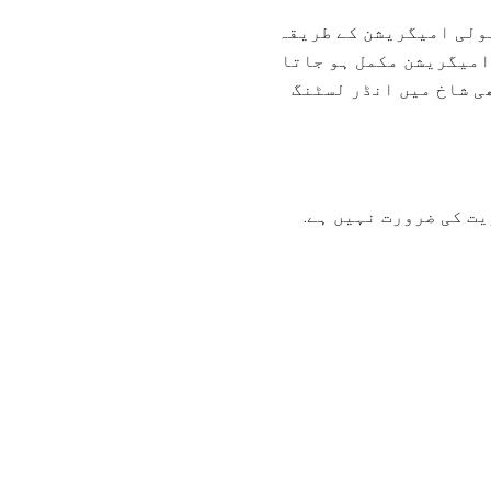
مولی امیگریشن کے طریقہ
امیگریشن مکمل ہو جاتا
ی شاخ میں انڈر لسٹنگ
ت کی ضرورت نہیں ہے.