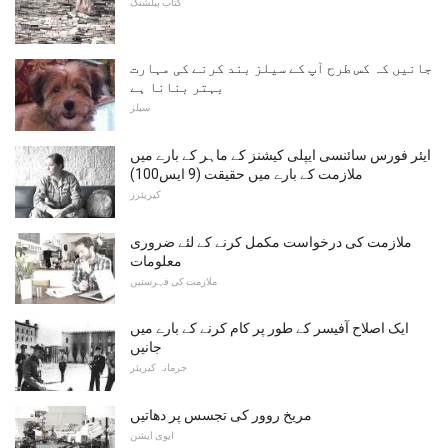
کتاب پبلشنگ
جانیں کہ کس طرح آپ کے سیلز بند کرنے کی مہارت
بہتر بنانا ہے
سیلز
ایئر فورس سائنسی ایپلی کیشنز کے ماہر کے بارے میں
ملازمت کے بارے میں حقیقت (9 ایس100)
کیریئرز
ملازمت کی درخواست مکمل کرنے کے لئے ضروری
معلومات
ملازمت کی فہرستیں
ایک اصلاح آفیسر کے طور پر کام کرنے کے بارے میں
جانیں
جرمانہ کیریئر
مریخ روور کی تجسس پر دھاتیں
ایوی ایشن