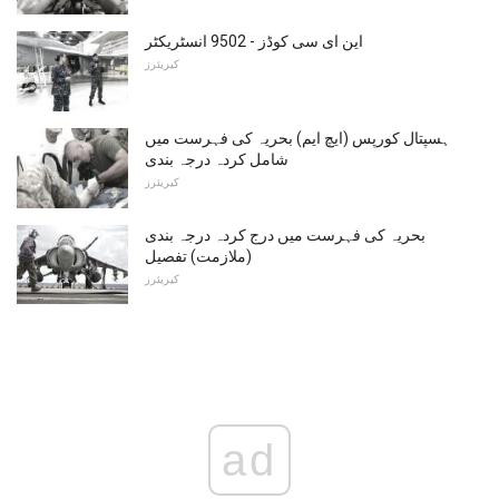
این ای سی کوڈز - 9502 انسٹریکٹر
کیریئرز
ہسپتال کورپس (ایچ ایم) بحریہ کی فہرست میں
شامل کردہ درجہ بندی
کیریئرز
بحریہ کی فہرست میں درج کردہ درجہ بندی
(ملازمت) تفصیل
کیریئرز
ad