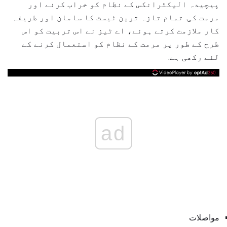
پیچیدہ الیکٹرانکس کے نظام کو خراب کرنے اور
مرمت کی. تمام تازہ ترین ٹیسٹ کا سامان اور طریقہ
کار ملازمت کرتے ہوئے، اے ٹیز نے اس تربیت کو اس
طرح کے طور پر مرمت کے نظام کو استعمال کرنے کے
لئے رکھی ہے.
ad
مواصلات