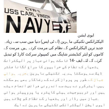
ایوی ایشن
الیکٹرانکس تکنیکی ماہرین (اے ٹی ایس) دنیا میں سب سے زیادہ
جدید ترین الیکٹرانکس کے نظام کی مرمت کرتے ہیں. مرمت کے
کاموں کو ایئر کنڈیشنر شاپنگ میں کمپیوٹر سرکٹ کارڈ کو تبدیل
کرنے کے لئے ایف -14 ٹامکٹ ہوائی جہاز پر الیکٹرانک
ہتھیار کے نظام کی خرابیوں کا سراغ لگانا فلٹر
ڈیک سے ہوسکتا ہے. یہ تکنیکی ماہرین
بحریہ ہوائی
جہاز کے
طور پر پرواز کرنے کے رضاکار بھی ہو سکتے
ہیں. ایئرکرو نے بہت سے اندرونی فرائض انجام دیتے
ہیں اور ٹرببوجیٹ، ہیلی کاپٹر، یا پروپیلر ہوائی
جہاز میں رڈار اور ہتھیار کے نظام کو چلاتے ہیں.
ایوی ایشن الیکٹرانکس تکنیکی ماہرین نے ایک