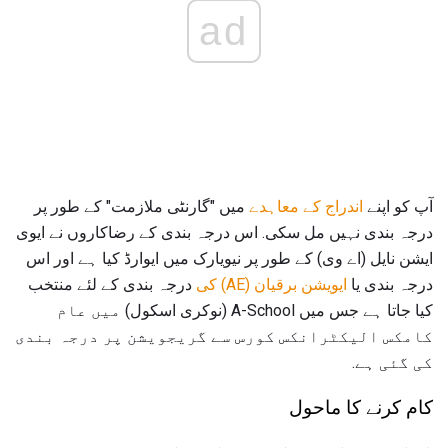
ad
آپ کو اپنے
اندراج کے معاہدے
میں "گارنٹی ملازمت" کے طور پر
درجہ بندی نہیں مل سکی. اس درجہ بندی کے رضاکاروں نے ایوی
ایشن نایل (اے وی) کے طور پر نیویارک میں ایوارڈ کیا ہے اور اس
درجہ بندی یا
ایویشن برقیان (AE) کی
درجہ بندی کے لئے منتخب
کیا جاتا ہے جس میں A-School (نوکری اسکول) میں عام
کامکس الیکٹرانکس کورس سے گریجویشن پر درجہ بندی
کی گئی ہے.
کام کرنے کا ماحول