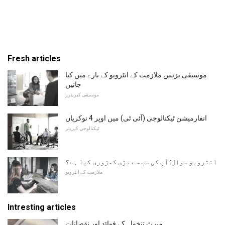
Fresh articles
موسیقی بزنس ملازمت کے انٹرویو کے بارے میں کیا
جانیں
موسیقی کیریئرز
انفارمیشن ٹیکنالوجی (آئی ٹی) میں اوپر 4 نوکریاں
ٹیکنالوجی کیریئر
انٹرویو سوال: آپ کی سب سے بڑی کمزوری کیا ہے؟
ملازمت کے انٹرویو
Intresting articles
میرٹ تنخواہ کے فوائد اور نقصانات