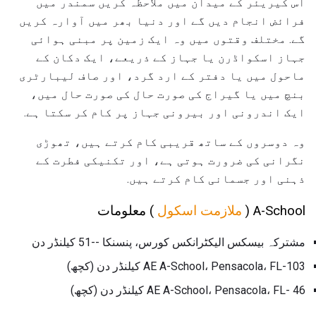
اس کیریئر کے میدان میں ملاحظہ کریں سمندر میں
فرائض انجام دیں گے اور دنیا بھر میں آوارہ کریں
گے. مختلف وقتوں میں وہ ایک زمین پر مبنی ہوائی
جہاز اسکواڈرن یا جہاز کے ذریعے، ایک دکان کے
ماحول میں یا دفتر کے ارد گرد، اور صاف لیبارٹری
بنچ میں یا گیراج کی صورت حال کی صورت حال میں،
ایک اندرونی اور بیرونی جہاز پر کام کر سکتا ہے.
وہ دوسروں کے ساتھ قریبی کام کرتے ہیں، تھوڑی
نگرانی کی ضرورت ہوتی ہے، اور تکنیکی فطرت کے
ذہنی اور جسمانی کام کرتے ہیں.
A-School (
ملازمت اسکول
) معلومات
مشترکہ بیسکس الیکٹرانکس کورس، پنسنکا --51 کیلنڈر دن
AE A-School، Pensacola، FL-103 کیلنڈر دن (کچھ)
AE A-School، Pensacola، FL- 46 کیلنڈر دن (کچھ)