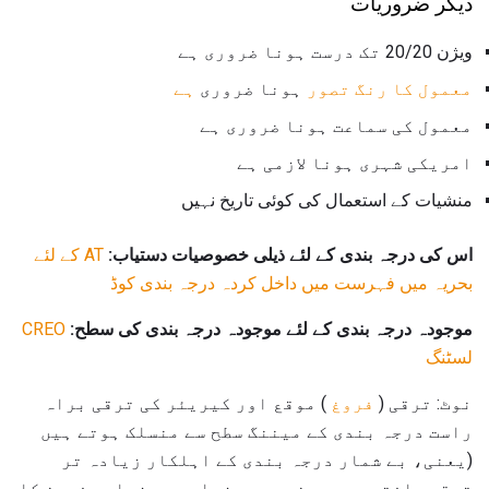
دیگر ضروریات
ویژن 20/20 تک درست ہونا ضروری ہے
معمول کا رنگ تصور
ہونا ضروری
ہے
معمول کی سماعت ہونا ضروری ہے
امریکی شہری ہونا لازمی ہے
منشیات کے استعمال کی کوئی تاریخ نہیں
اس کی درجہ بندی کے لئے ذیلی خصوصیات دستیاب:
AT کے لئے
بحریہ میں فہرست میں داخل کردہ درجہ بندی کوڈ
موجودہ درجہ بندی کے لئے موجودہ درجہ بندی کی سطح:
CREO
لسٹنگ
نوٹ: ترقی (
فروغ
) موقع اور کیریئر کی ترقی براہ
راست درجہ بندی کے میننگ سطح سے منسلک ہوتے ہیں
(یعنی، بے شمار درجہ بندی کے اہلکار زیادہ تر
ترقی یافتہ درجہ بندی میں زیادہ سے زیادہ فروغ کا