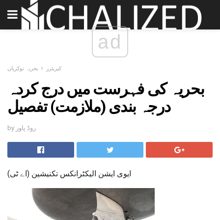
ad
کیریئرز
بحریہ نوکریاں
بحریہ کی فہرست میں درج کردہ
درجہ بندی (ملازمت) تفصیل
by روڈ پاور
ایوی ایشن الیکٹرانکس تکنیشین (اے ٹی)