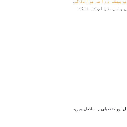
پ پیشہ ورانہ برانڈ کی
 ہے. یہاں آپ کے لنکڈ
 اور تفصیلی ہے. اصل میں،