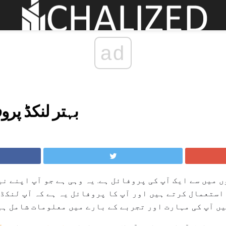
ad
بہتر لنکڈ پرو
اہم حصوں میں سے ایک آپ کی پروفائل ہے. یہ وہی ہے جو آپ اپنے 
استعمال کرتے ہیں اور آپ کا پروفائل یہ ہے کہ آپ لنکڈ
ں آپ کی مہارت اور تجربے کے بارے میں معلومات شامل ہی