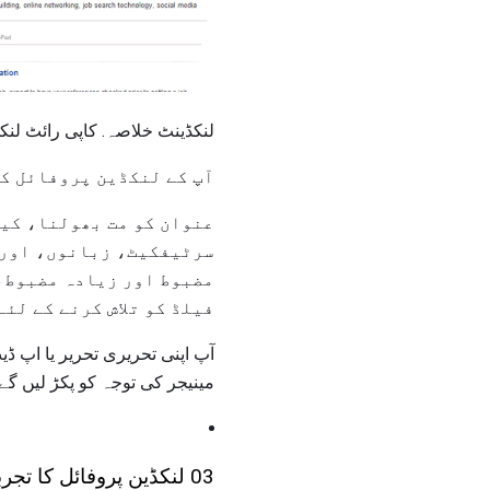
لنکڈینٹ خلاصہ. کاپی رائٹ لنک
آپ کے لنکڈین پروفائل کا
عنوان کو مت بھولنا، کیو
سرٹیفکیٹ، زبانوں، اور د
مضبوط اور زیادہ مضبوط، 
فیلڈ کو تلاش کرنے کے لئے
آپ اپنی تحریری تحریر یا اپ ڈ
مینیجر کی توجہ کو پکڑ لیں گے.
03 لنکڈین پروفائل کا تجربہ