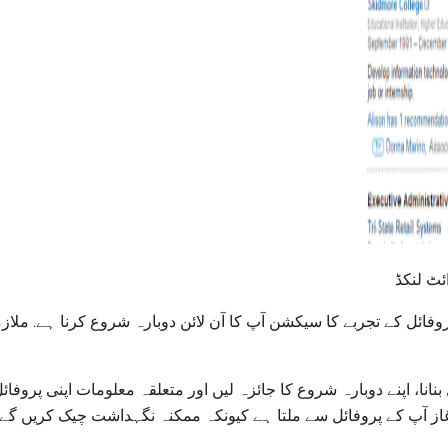
ئٹ لنکڈ
وفائل کے تجربے کا سیکشن آپ کا آن لائن دوبارہ شروع کرنا ہے. ملا
بنانا، اپنے دوبارہ شروع کا جائزہ لیں اور متعلقہ معلومات اپنی پروفا
از آپ کے پروفائل سے ملتا ہے کیونکہ ممکنہ نگہداشت چیک کریں گے.