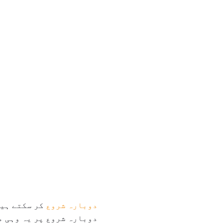
دوبارہ شروع
کر سکتے ہیں
دوبارہ شروع پر یہ وہی مع