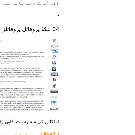
اگر آپ کام سے باہر ہیں 
04 لنکڈ پروفائل پروفائلز
لنکڈائن کی سفارشات. کاپی را
LinkedIn سفارشات کی درخواست