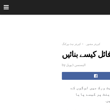
کیریئر مشورہ
کیریئر نیٹ ورکنگ
فائل کیسے بنائیں
by الیسسن ڈیویل
نیٹ ورک میں لوگوں کے
ینٹ پر کیسے پایا
ں.