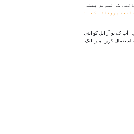
ائیں کہ تصویر پیشہ
 لنکڈ پروفائل کے لۓ
 آپ کے یو آر ایل کو اپنی
استعمال کریں. میرا لنک