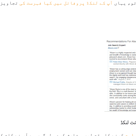
تو، یہاں
آپ کے لنکڈ پروفائل میں کیا فہرست کی
تجاویز 
ئٹ لنکڈ
کرنے کا وقت لیں. سفارش کردہ لوگوں سے آپ نے کام کی