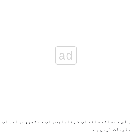
ad
. اس کے ساتھ ساتھ آپ کی قابلیت، آپ کے تجربے، اور آپ 
لومات لازمی ہے.