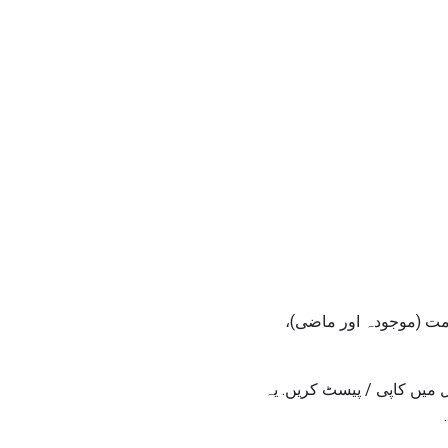
زمت (موجودہ اور ماضی)،
ئل میں کاپی / پیسٹ کریں. یہ