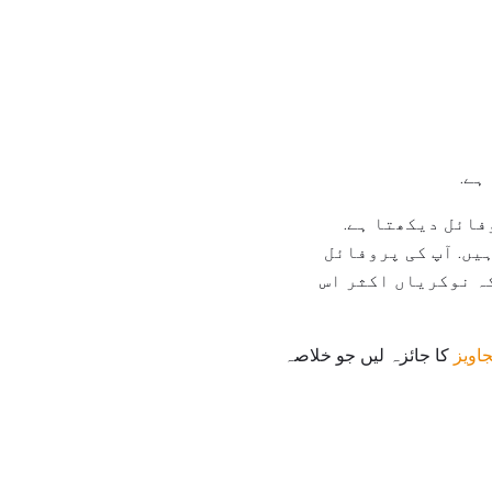
ہے.
فائل دیکھتا ہے.
یں. آپ کی پروفائل
ہ نوکریاں اکثر اس
جاویز
کا جائزہ لیں جو خلاصہ