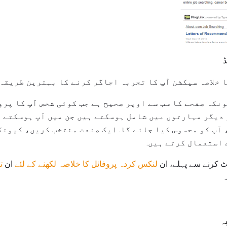
ڈ
 خلاصہ سیکشن آپ کا تجربہ اجاگر کرنے کا بہترین طریقہ 
نکہ صفحے کا سب سے اوپر صحیح ہے جب کوئی شخص آپ کا پرو
یگر مہارتوں میں شامل ہوسکتے ہیں جن میں آپ ہوسکتے ہ
آپ کو محسوس کیا جائے گا. ایک صنعت منتخب کریں، کیونک
 استعمال کرتے ہیں.
یٹ کرنے سے پہلے، ان
لنکس کردہ پروفائل کا خلاصہ لکھنے کے لئے
ان
ت