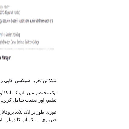
ad
لنکڈائن تجربہ سیکشن. کاپی را
ایک مختصر میں، آپ کے لنکڈ پر
تعلیم، اور صنعت شامل کریں.
فوری طور پر ایک لنکڈ پروفائل 
ضروری ہے کہ آپ کا دوبارہ آغ