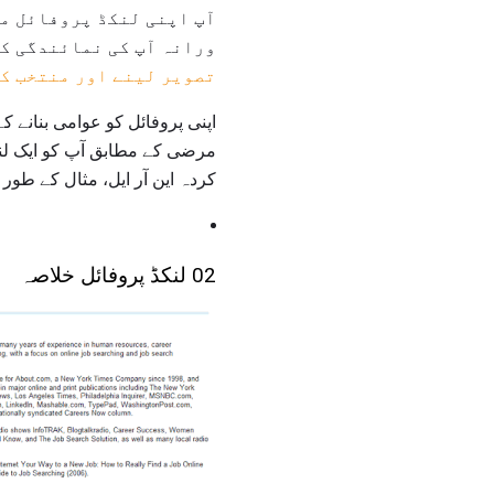
آپ اپنی لنکڈ پروفائل می
ورانہ آپ کی نمائندگی کر
تصویر لینے اور منتخب ک
اپنی پروفائل کو عوامی بنانے ک
مرضی کے مطابق آپ کو ایک لنک 
کردہ این آر ایل، مثال کے طور پر، p://www.linkedin.com/in/alisondoyle
02 لنکڈ پروفائل خلاصہ