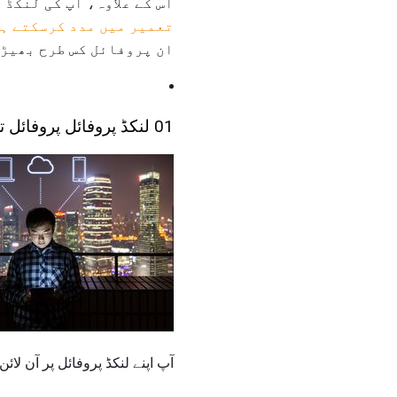
اس کے علاوہ، آپ کی لنکڈ 
تعمیر میں مدد کرسکتے ہ
ان پروفائل کس طرح بھیڑ 
01 لنکڈ پروفائل پروفائل تجاویز
آپ اپنے لنکڈ پروفائل پر آن لائن