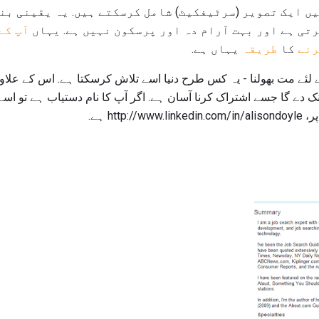
ں ایک تصویر (سرٹیفکیٹ) شامل کرسکتے ہیں. یہ یقینی بن
تی ہے اور بہت آرام دہ اور پرسکون نہیں ہے. یہاں
آپ کے
رنے
کا
طریقہ
یہاں ہے.
ے لئے مت بھولنا - یہ کس طرح دنیا اسے تلاش کرسکتا ہے. اس کے علاوہ،
دے گا جسے اشتراک کرنا آسان ہے. اگر آپ کا نام دستیاب ہے تو اسے 
htt ہے.