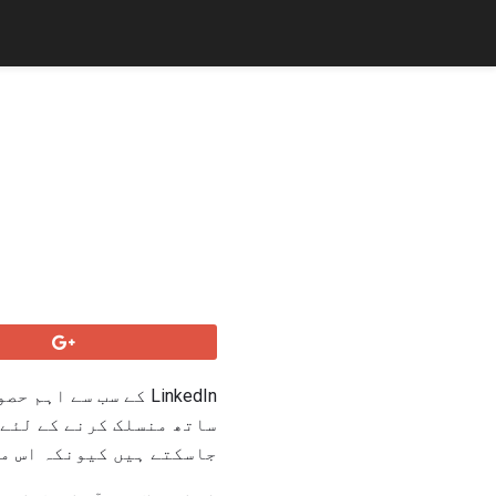
LinkedIn کے سب سے 
ساتھ منسلک کرنے کے لئے 
جاسکتے ہیں کیونکہ اس می