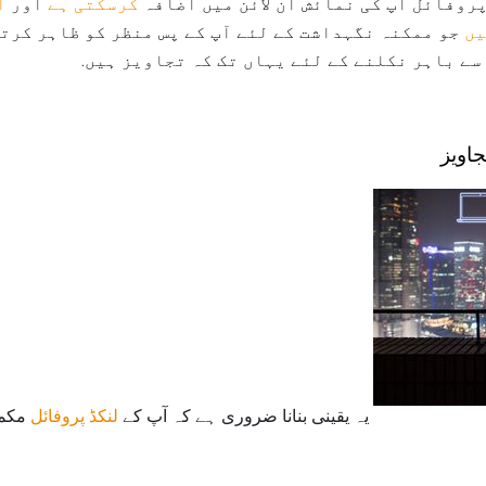
پروفائل آپ کی نمائش آن لائن میں اضافہ
کرسکتی ہے
اور
آ
یں
جو ممکنہ نگہداشت کے لئے آپ کے پس منظر کو ظاہر کرتی
سے باہر نکلنے کے لئے یہاں تک کہ تجاویز ہیں.
یہ یقینی بنانا ضروری ہے کہ آپ کے
لنکڈ پروفائل
مکمل