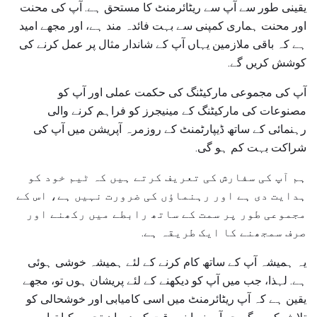
یقینی طور سے آپ سے ریٹائرمنٹ کا مستحق ہے. آپ کی محنت
اور محنت ہماری کمپنی سے بہت فائدہ مند ہے، اور مجھے امید
ہے کہ باقی ملازمین یہاں آپ کے شاندار مثال پر عمل کرنے کی
کوشش کریں گے.
آپ کی مجموعی مارکیٹنگ کی حکمت عملی اور آپ کو
مصنوعات کی مارکیٹنگ کے مینیجرز کو فراہم کرنے والی
رہنمائی کے ساتھ ڈیپارٹمنٹ کے روزمرہ آپریشن میں آپ کی
شراکت بہت کم ہو گی.
ہم آپ کی سفارش کی تعریف کرتے ہیں کہ ٹیم خود کو
ہدایت دی ہے اور رہنماؤں کی ضرورت نہیں ہے، اس کے
مجموعی طور پر سمت کے ساتھ رابطے میں رکھنے اور
صرف سمجھنے کا ایک طریقہ ہے.
یہ ہمیشہ آپ کے ساتھ کام کرنے کے لئے ہمیشہ خوشی ہوئی
ہے. لہذا، جب میں آپ کو دیکھنے کے لئے پریشان ہوں تو، مجھے
یقین ہے کہ آپ ریٹائرمنٹ میں اسی کامیابی اور خوشحالی کو