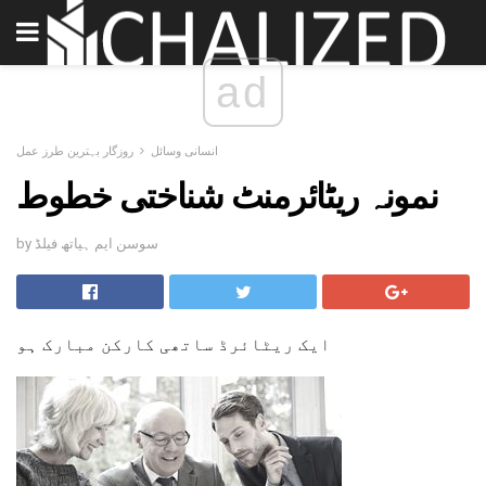
ad
انسانی وسائل
روزگار بہترین طرز عمل
نمونہ ریٹائرمنٹ شناختی خطوط
by سوسن ایم ہیاتھ فیلڈ
ایک ریٹائرڈ ساتھی کارکن مبارک ہو