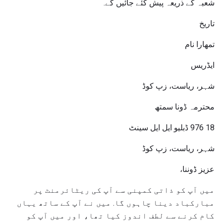
شعبہ کے ذریعہ پیش کئے جائیں گے.
تاریخ
تمھارا نام
ایڈریس
شہر، ریاست، زپ کوڈ
محترمہ ڈونا سمتھ
18 976 ڈبلیو ایل ایل سینٹ
شہر، ریاست، زپ کوڈ
عزیز ڈوننا،
میں آپ کو ذاتی کمپنی سے آپ کی ریٹائرمنٹ پر
مبارکباد دینا چاہوں گا. میں نے آپ کے ساتھ یہاں
کام کرنے سے لطف اندوز کیا تھا، اور میں آپ کو