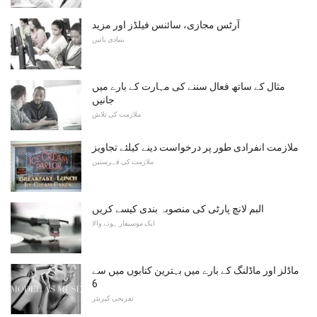
آرٹس مجازی، سائنس فیلڈز اور مزید
بنیادی باتیں
مثال کے ساتھ فعال سننے کی مہارت کے بارے میں
جانیں
ملازمت کی تلاش
ملازمت انفرادی طور پر درخواست دینے کیلئے تجاویز
ملازمت کی فہرستیں
البم لانچ پارٹی کی منصوبہ بندی کیسے کریں
ایک موسیقار ہونے والا
ماڈلز اور ماڈلنگ کے بارے میں بہترین کتابوں میں سے
6
تفریحی کیریئر