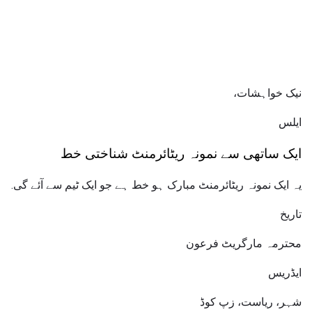
نیک خواہشات،
ایلس
ایک ساتھی سے نمونہ ریٹائرمنٹ شناختی خط
یہ ایک نمونہ ریٹائرمنٹ مبارک ہو خط ہے جو ایک ٹیم سے آئے گی.
تاریخ
محترمہ مارگریٹ فرعون
ایڈریس
شہر، ریاست، زپ کوڈ