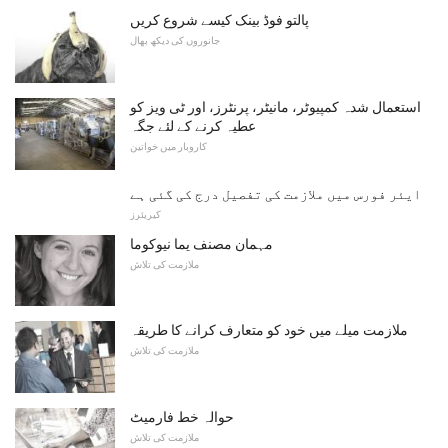
پالتو فوڈ بینک کیسے شروع کریں
جانوروں کی دیکھ بھال
استعمال شدہ کمپیوٹر، مانیٹر، پرنٹرز، اور ٹی ویز کو
عطیہ کرنے کے لئے جگہ
کاروبار میں خواتین
ایئر فورس میں ملازمت کی تفصیل درج کی گئی ہے
کیریئرز
مہمان مصنف یما نیوکوما
ملازمت کی تلاش
ملازمت میلے میں خود کو متعارف کرانے کا طریقہ
ملازمت کی تلاش
حوالہ خط فارمیٹ
ملازمت کی تلاش