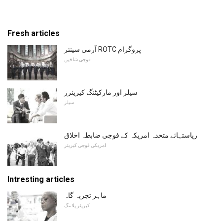
Fresh articles
آرمی سینئر ROTC پروگرام
فوجی شاخیں
سیلز اور مارکیٹنگ کیریئرز
سیلز
ریاستہائے متحدہ امریکہ کے فوجی ضابطہ اخلاق
امریکی فوجی کیریئر
Intresting articles
ماہر تجربہ گاہ
کیریئر پلاننگ