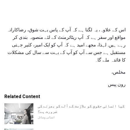
اس کے علاوہ، یہ لگتا ہے کہ آپ کے پاس بہت شوق، رضاکارانہ
مواقع اور سفر ہے کہ آپ ریٹائرمنٹ کے لئے منصوبہ بندی کر
رہے ہیں. لہذا، مجھے امید ہے کہ آپ کو ایک امیر، کثیر جہتی
مستقبل ہے جس سے آپ کو آپ کے بہت سے سال کی مشکلات
کا فائدہ ملے گا.
مخلص،
رون پیس
Related Content
کیا انسانی حقوق کو ملازمت کے آلے کو بھرنے کی
ضرورت ہے؟
انسانی وسائل