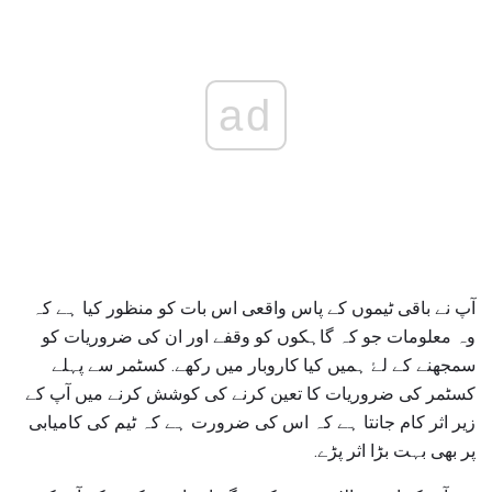
ad
آپ نے باقی ٹیموں کے پاس واقعی اس بات کو منظور کیا ہے کہ
وہ معلومات جو کہ گاہکوں کو وقفے اور ان کی ضروریات کو
سمجھنے کے لۓ ہمیں کیا کاروبار میں رکھے. کسٹمر سے پہلے
کسٹمر کی ضروریات کا تعین کرنے کی کوشش کرنے میں آپ کے
زیر اثر کام جانتا ہے کہ اس کی ضرورت ہے کہ ٹیم کی کامیابی
پر بھی بہت بڑا اثر پڑے.