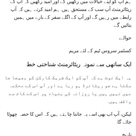
ہم آپ کو اپنے خیالات میں رکھیں گے اور امید رکھیں کہ آپ کے
ریٹائرمنٹ آپ سب کے مستحق ہیں. ہم امید کرتے ہیں کہ آپ
رابطے میں رہیں گے اور آپ کے اگلے سفر کے بارے میں ہمیں
بتائیں گے.
حوالے،
کسٹمر سروس ٹیم کے لئے مریم
ایک ساتھی سے نمونہ ریٹائرمنٹ شناختی خط
یہ ایک نوٹ ہے کہ آپ کو ایک شریک کارکن کو بھیجا جا
سکتا ہے جو ریٹائرڈ ہو رہا ہے اور آپ اس کے محکمہ
میں نہیں ہیں یا روزانہ کی بنیاد پر اس کے کام سے
واقف ہیں.
لیکن، آپ اب بھی اسے یہ جاننا چاہتے ہیں کہ اس کا حصہ چھوٹا
جائے گا.
تاریخ