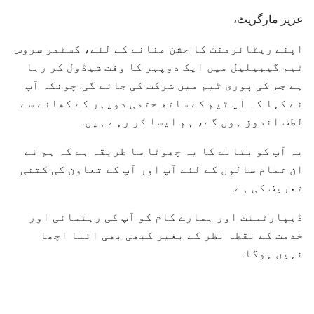
عزیز مارگریٹ،
اپنے ریٹائرمنٹ کا جشن منانے کے لئے، کسٹمر سروس
ٹیم گیبیلیل میں ایک دوپہر کا وقت شیڈول کر رہا
ہے جس کی پوری ٹیم میں شرکت کی جائے گی. چونکہ آپ
نے کہا کہ آپ ٹیم کے ساتھ حتمی دوپہر کے کھانے سے
لطف اندوز ہوں گے، ہم ایسا کر رہے ہیں.
یہ آپ کو بتانے کا یہ چھوٹا سا طریقہ ہے کہ ہم نے
ان تمام سالوں کے لئے آپ اور آپ کے تعاون کی کتنی
تعریف کی ہے.
ڈیپارٹمنٹ اور ہمارے کام کو آپ کی رہنمائی اور
خدمت کے نقطہ نظر کے بغیر کبھی بھی اتنا اچھا
نہیں ہوگا.