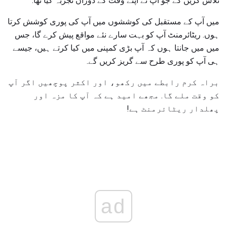
تلاش کریں گے جو آپ نے اپنے وقت کے دوران تجربہ کیا تھا.
میں آپ کے مستقبل کی کوششوں میں آپ کی پوری کوشش کرتا
ہوں. ریٹائرمنٹ آپ کو بہت سارے نئے مواقع پیش کرے گا، جس
میں میں جانتا ہوں کہ آپ بڑی کمپنی میں کیا کرتے ہیں، جیسے
ہی آپ کو پوری طرح سے گریز کریں گے.
براہ کرم رابطے میں رکھو، اور اکثر پوچھیں اگر آپ
کو وقت ملے گا. مجھے امید ہے کہ آپ کا مزہ اور
پھلدار ریٹائرمنٹ ہے!
ad