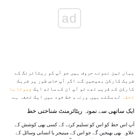
ad
یہاں تین نمونے حروف ہیں جو آپ کو ریٹائرنگ کے
شریک کارکن بھیجیں گے. اگر آپ خاص طور پر شریک
کارکن کے قریب تھے تو آپ ان کے ساتھ ایک
چھوٹا سا
تحفہ
لے سکتے ہیں. ورنہ، خط خود میں ایک تحفہ ہے.
ایک ساتھی سے نمونہ ریٹائرمنٹ شناختی خط
آپ اس خط کو اس کو تسلیم کرنے کے کسی بھی کوشش کے
علاوہ بھی بھیجیں گے جو اس کے مینیجر یا انسانی وسائل کے