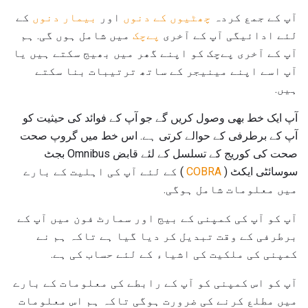
آپ کے جمع کردہ
چھٹیوں کے دنوں
اور
بیمار دنوں
کے
لئے ادائیگی آپ کے آخری
پےچک
میں شامل ہوں گی. ہم
آپ کے آخری پےچک کو اپنے گھر میں بھیج سکتے ہیں یا
آپ اسے اپنے مینیجر کے ساتھ ترتیبات بنا سکتے
ہیں.
آپ ایک خط بھی وصول کریں گے جو آپ کے فوائد کی حیثیت کو
آپ کے برطرفی کے حوالے کرتی ہے. اس خط میں گروپ صحت
صحت کی کوریج کے تسلسل کے لئے قابض Omnibus بجٹ
سوسائٹی ایکٹ (
COBRA
) کے لئے آپ کی اہلیت کے بارے
میں معلومات شامل ہوگی.
آپ کو آپ کی کمپنی کے بیج اور سمارٹ فون میں آپ کے
برطرفی کے وقت تبدیل کر دیا گیا ہے تاکہ ہم نے
کمپنی کی ملکیت کی اشیاء کے لئے حساب کی ہے.
آپ کو اس کمپنی کو آپ کے رابطے کی معلومات کے بارے
میں مطلع کرنے کی ضرورت ہوگی تاکہ ہم اس معلومات