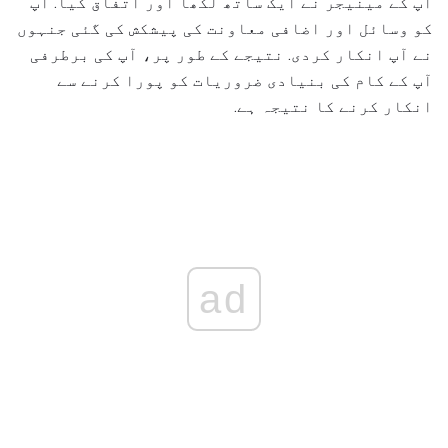
آپ کے مینیجر نے ایک ساتھ لکھا اور اتفاق کیا. آپ
کو وسائل اور اضافی معاونت کی پیشکش کی گئی جنہوں
نے آپ انکار کردی. نتیجے کے طور پر، آپ کی برطرفی
آپ کے کام کی بنیادی ضروریات کو پورا کرنے سے
انکار کرنے کا نتیجہ ہے.
ad