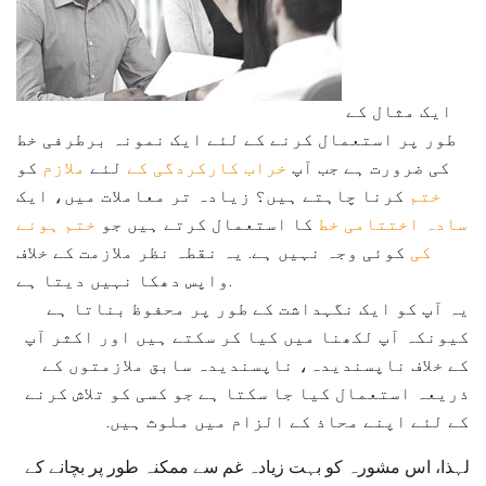
ایک مثال کے
طور پر استعمال کرنے کے لئے ایک نمونہ برطرفی خط
کی ضرورت ہے جب آپ
خراب کارکردگی کے
لئے
ملازم
کو
ختم
کرنا چاہتے ہیں؟ زیادہ تر معاملات میں، ایک
سادہ اختتامی خط
کا استعمال کرتے ہیں جو
ختم ہونے
کی
کوئی وجہ نہیں ہے. یہ نقطہ نظر ملازمت کے خلاف
واپس دھکا نہیں دیتا ہے.
یہ آپ کو ایک نگہداشت کے طور پر محفوظ بناتا ہے
کیونکہ آپ لکھنا میں کیا کر سکتے ہیں اور اکثر آپ
کے خلاف ناپسندیدہ، ناپسندیدہ سابق ملازمتوں کے
ذریعہ استعمال کیا جا سکتا ہے جو کسی کو تلاش کرنے
کے لئے اپنے محاذ کے الزام میں ملوث ہیں.
لہذا، اس مشورہ کو بہت زیادہ غم سے ممکنہ طور پر بچانے کے