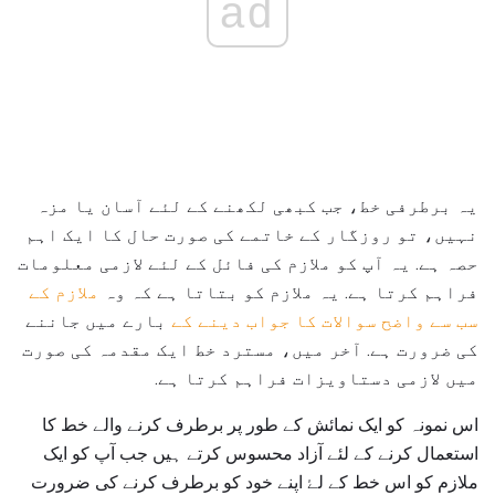
ad
یہ برطرفی خط، جب کبھی لکھنے کے لئے آسان یا مزہ
نہیں، تو روزگار کے خاتمے کی صورت حال کا ایک اہم
حصہ ہے. یہ آپ کو ملازم کی فائل کے لئے لازمی معلومات
فراہم کرتا ہے. یہ ملازم کو بتاتا ہے کہ وہ
ملازم کے
سب سے واضح سوالات کا جواب دینے کے
بارے میں جاننے
کی ضرورت ہے. آخر میں، مسترد خط ایک مقدمہ کی صورت
میں لازمی دستاویزات فراہم کرتا ہے.
اس نمونہ کو ایک نمائش کے طور پر برطرف کرنے والے خط کا
استعمال کرنے کے لئے آزاد محسوس کرتے ہیں جب آپ کو ایک
ملازم کو اس خط کے لۓ اپنے خود کو برطرف کرنے کی ضرورت