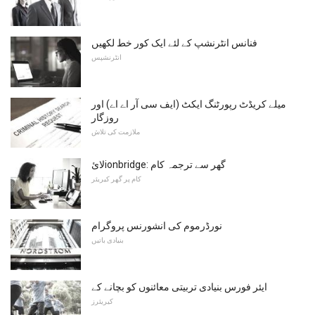
فنانس انٹرنشپ کے لئے ایک کور خط لکھیں
انٹرنشپس
میلے کریڈٹ رپورٹنگ ایکٹ (ایف سی آر اے اے) اور
روزگار
ملازمت کی تلاش
لائionbridge: گھر سے ترجمہ کام
کام پر گھر کیریئر
نورڈرموم کی انشورنس پروگرام
بنیادی باتیں
ایئر فورس بنیادی تربیتی معائنوں کو بچانے کے
کیریئرز