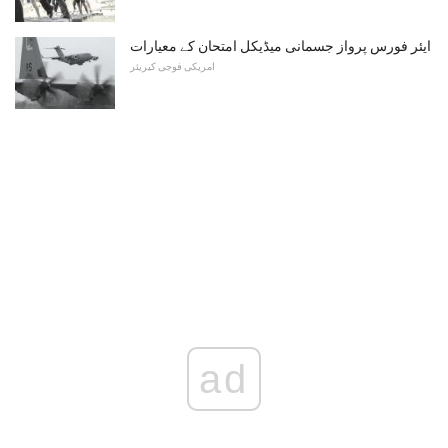
ایئر فورس پرواز جسمانی میڈیکل امتحان کے معیارات
امریکی فوجی کیریئر
ad