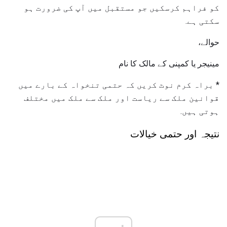
کو فراہم کرسکیں جو مستقبل میں آپ کی ضرورت ہو
سکتی ہے.
حوالے،
مینیجر یا کمپنی کے مالک کا نام
* براہ کرم نوٹ کریں کہ حتمی تنخواہ کے بارے میں
قوانین ملک سے ریاست اور ملک سے ملک میں مختلف
ہوتی ہیں.
نتیجہ اور حتمی خیالات