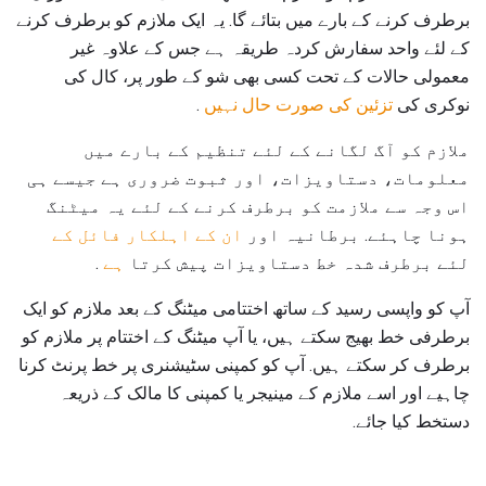
برطرف کرنے کے بارے میں بتائے گا. یہ ایک ملازم کو برطرف کرنے
کے لئے واحد سفارش کردہ طریقہ ہے جس کے علاوہ غیر
معمولی حالات کے تحت کسی بھی شو کے طور پر، کال کی
نوکری کی
تزئین کی صورت حال نہیں
.
ملازم کو آگ لگانے کے لئے تنظیم کے بارے میں
معلومات، دستاویزات، اور ثبوت ضروری ہے جیسے ہی
اس وجہ سے ملازمت کو برطرف کرنے کے لئے یہ میٹنگ
ہونا چاہئے. برطانیہ اور
ان کے اہلکار فائل کے
لئے برطرف شدہ خط دستاویزات پیش کرتا
ہے
.
آپ کو واپسی رسید کے ساتھ اختتامی میٹنگ کے بعد ملازم کو ایک
برطرفی خط بھیج سکتے ہیں، یا آپ میٹنگ کے اختتام پر ملازم کو
برطرف کر سکتے ہیں. آپ کو کمپنی سٹیشنری پر خط پرنٹ کرنا
چاہیے اور اسے ملازم کے مینیجر یا کمپنی کا مالک کے ذریعہ
دستخط کیا جائے.