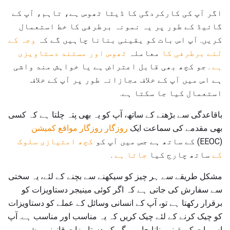
اگر آپ کی کارکردگی کا ڈیٹا ٹھوس ہے، تاہم، آپ کے
گائیڈ کے طور پر یہ نمونہ برطرفی کا خط استعمال
کریں. آپ اس بات کو یقینی بنانا چاہیں گے کہ
وجہ کے
لئے برطرفی کا
معاملہ
ٹھوس اور مستند دستاویزی
ہے
. جو کچھ بھی قابل اعتراض ہے یا خواہش مند واشی
ہے اس میں آپ کے خلاف مجازانہ طور پر آپ کے خلاف
استعمال کیا جا سکتا ہے.
باقاعدگی سے بڑھنے کے ساتھ، آپ کو یہ بھی پتہ چلتا ہے کہ کسی
بھی مقدمے کی سماعت ایک
روزگار روزگار مواقع کمیشن
(EEOC) کے ساتھ ہے جس میں آپ کو
کچھ امتیازی سلوک
کے
ساتھ چارج کیا
جاتا ہے
.
مشکل طریقے سے ہر چیز کو سیکھنے سے بچنے کے لئے، یہ سختی
سے سفارش کی جاتی ہے کہ اگر کوئی مینیجر دستاویزات کو
برقرار رکھتا ہے تو، آپ کے انسانی وسائل کے عملے کو دستاویزات
کو چیک کرنے کے لئے چیک کریں کہ یہ مناسب اور مناسب ہے. آپ
اس بات کو یقینی بنانا چاہیں گے کہ دستاویزات قانونی مشیر