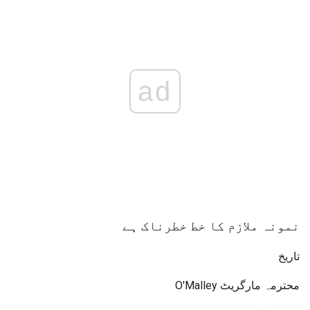
ad
نمونہ ملازم کا خط خطرناک ہے
تاریخ
محترمہ مارگریٹ O'Malley