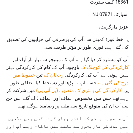
18361 کلف سٹریٹ
اسپارٹا، NJ 07871
عزیز مارگریٹ،
یہ خط فورڈ کمپنی سے آپ کی برطرفی کی خرابیوں کی تصدیق
کی گئی ہے، فوری طور پر مؤثر طریقے سے.
آپ کو مسترد کر دیا گیا ہے، آپ کے مینیجر سے بار بار آراء اور
کارکردگی کی کوچنگ کے
باوجود، آپ کے کام کی کارکردگی بہتر
نہیں ہوئی ہے. آپ کی کارکردگی
رجحان کے
تین
خطوط میں
درج کی گئی ہے
جسے آپ نے پڑھا اور دستخط کیا. اضافی طور
پر،
کارکردگی کی بہتری کے منصوبے (پی آئی پی)
میں شرکت کر
رہے تھے جس میں مخصوص اہداف اور اہداف ڈالے گئے ہیں جن
سے آپ ان کی متوقع تاریخ سے ملنے پر رضامند ہوگئے تھے.
آپ منصوبہ بندی کے اندر بیان کردہ کسی بھی علاقوں
میں ہدف کی تاریخوں سے ملنے میں ناکام رہے. آپ اور