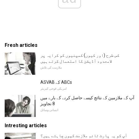
Fresh articles
کس طرح (اور کیوں) کمپنیوں کو کرایہ پر
لامحدود آڈیشن کا استعمال کرتے ہیں
ملازمت کی تلاش
ASVAB کے ABCs
امریکی فوجی کیریئر
آپ کے ملازمین کے نتائج کیسے حاصل کرنے کے بارے میں
8 تجاویز
انسانی وسائل
Intresting articles
آپ کو یہ پارٹ ٹائم ملازمت کیوں چاہتے ہیں؟