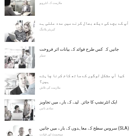
ملازمت کے انٹرویو
آپ کے بچے کی دیکھ بھال کرنے میں مدد ملتی ہے
کیریئر پلاننگ
جانیں کہ کس طرح فوائد کے بیانات اثر فروخت
سیلز
کیا آپ مشکل لوگوں کے ساتھ کام کرنا چاہتے
ہیں؟
ملازمت کی تلاش
ایک انٹرنشپ کا جائزہ لینے کے بارے میں تجاویز
بنیادی باتیں
سروس سطح کے معاہدوں کے بارے میں جانیں (SLA)
مینجمنٹ اور قیادت