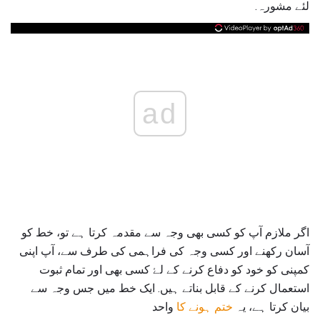
لئے مشورہ.
ad
اگر ملازم آپ کو کسی بھی وجہ سے مقدمہ کرتا ہے تو، خط کو
آسان رکھنے اور کسی وجہ کی فراہمی کی طرف سے، آپ اپنی
کمپنی کو خود کو دفاع کرنے کے لۓ کسی بھی اور تمام ثبوت
استعمال کرنے کے قابل بناتے ہیں. ایک خط میں جس وجہ سے
بیان کرتا ہے، یہ
ختم ہونے کا
واحد