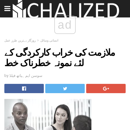
ad
انسانی وسائل
روزگار بہترین طرز عمل
ملازمت کی خراب کارکردگی کے
لئے نمونہ خطرناک خط
by سوسن ایم ہیاتھ فیلڈ