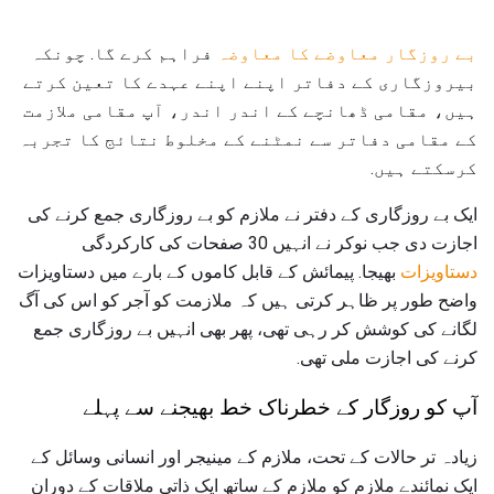
بے روزگار معاوضے کا معاوضہ
فراہم کرے گا. چونکہ
بیروزگاری کے دفاتر اپنے اپنے عہدے کا تعین کرتے
ہیں، مقامی ڈھانچے کے اندر اندر، آپ مقامی ملازمت
کے مقامی دفاتر سے نمٹنے کے مخلوط نتائج کا تجربہ
کرسکتے ہیں.
ایک بے روزگاری کے دفتر نے ملازم کو بے روزگاری جمع کرنے کی
اجازت دی جب نوکر نے انہیں 30 صفحات کی کارکردگی
دستاویزات
بھیجا. پیمائش کے قابل کاموں کے بارے میں دستاویزات
واضح طور پر ظاہر کرتی ہیں کہ ملازمت کو آجر کو اس کی آگ
لگانے کی کوشش کر رہی تھی، پھر بھی انہیں بے روزگاری جمع
کرنے کی اجازت ملی تھی.
آپ کو روزگار کے خطرناک خط بھیجنے سے پہلے
زیادہ تر حالات کے تحت، ملازم کے مینیجر اور انسانی وسائل کے
ایک نمائندے ملازم کو ملازم کے ساتھ ایک ذاتی ملاقات کے دوران