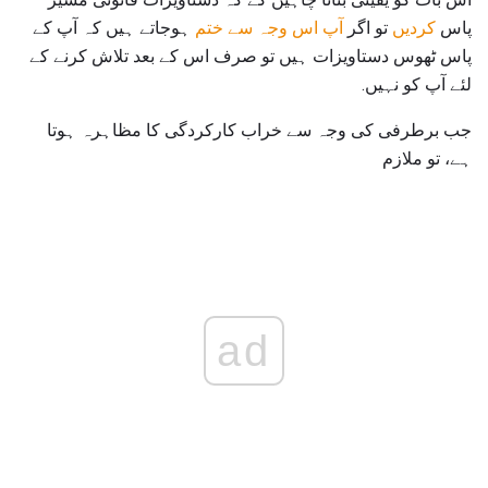
پاس
کردیں
تو اگر
آپ اس وجہ سے ختم
ہوجاتے ہیں کہ آپ کے
پاس ٹھوس دستاویزات ہیں تو صرف اس کے بعد تلاش کرنے کے
لئے آپ کو نہیں.
جب برطرفی کی وجہ سے خراب کارکردگی کا مظاہرہ ہوتا
ہے، تو ملازم
ad