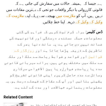
ہے. جیسا کہ ہمیشہ حالات میں سفارش کی جاتی ہے کہ
قانونی کارروائی یا دیگر واقعات جو نجی کے بہترین مفادات میں
نہیں ہیں، آپ کو
ملازمت میں
بھیجنے سے پہلے اپنے
ملازمت کے
وکیل کے وکیل کے
ذریعہ اپنا خط چلائیں.
ڈس کلیمر:
براہ کرم نوٹ کریں کہ فراہم کی گئی
معلومات، جبکہ مستند، درستگی اور قانونییت کی
ضمانت نہیں دی جاتی ہے. یہ سائٹ دنیا بھر کے
ناظرین کے ذریعہ پڑھا جاتا ہے اور
روزگار کے
قوانین
اور قواعد و ضوابط ریاست سے ملک اور ملک
سے ملک میں مختلف ہوتی ہیں. برائے مہربانی قانونی
مدد یا ریاست، فیڈرل، یا بین الاقوامی سرکاری
وسائل سے مدد حاصل کریں، اپنی قانونی تشریح کو
یقینی بنائیں اور آپ کے مقام کے فیصلے درست ہو. یہ
معلومات رہنمائی، خیالات، اور مدد کے لئے ہے.
Related Content
ملازمین کو تعبیر کرنے کے لۓ کونسا رہتا ہے