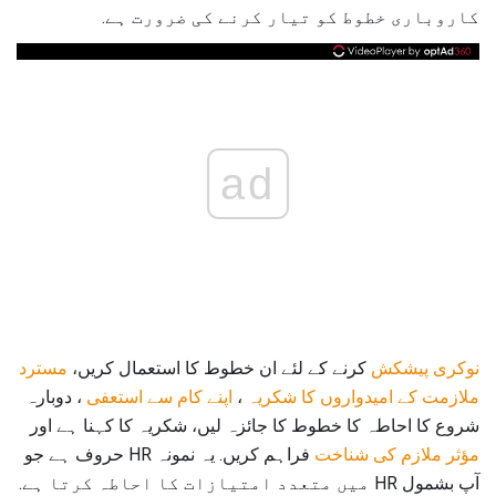
کاروباری خطوط کو تیار کرنے کی ضرورت ہے.
ad
نوکری پیشکش
کرنے کے لئے ان خطوط کا استعمال کریں،
مسترد
ملازمت کے امیدواروں کا شکریہ
،
اپنے کام سے استعفی
، دوبارہ
شروع کا احاطہ کا خطوط کا جائزہ لیں، شکریہ کا کہنا ہے اور
مؤثر ملازم کی شناخت
فراہم کریں. یہ نمونہ HR حروف ہے جو
آپ بشمول HR میں متعدد امتیازات کا احاطہ کرتا ہے.