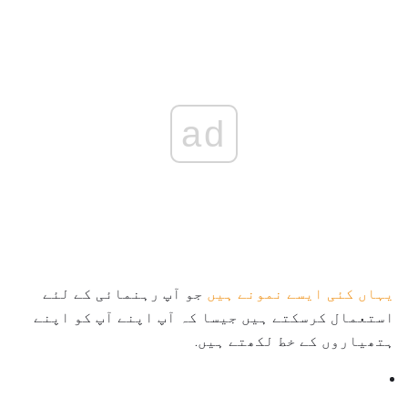
ad
یہاں کئی ایسے نمونے ہیں
جو آپ رہنمائی کے لئے
استعمال کرسکتے ہیں جیسا کہ آپ اپنے آپ کو اپنے
ہتھیاروں کے خط لکھتے ہیں.