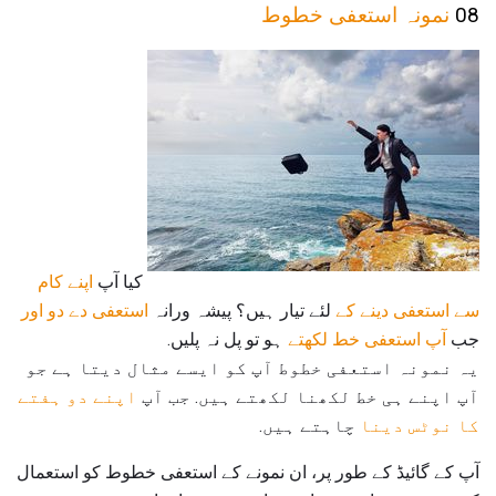
08
نمونہ استعفی خطوط
کیا آپ
اپنے کام
سے استعفی دینے کے
لئے تیار ہیں؟ پیشہ ورانہ
استعفی دے دو اور
جب
آپ استعفی خط لکھتے
ہو تو پل نہ پلیں.
یہ نمونہ استعفی خطوط آپ کو ایسے مثال دیتا ہے جو
آپ اپنے ہی خط لکھنا لکھتے ہیں. جب آپ
اپنے دو ہفتے
کا نوٹس دینا
چاہتے ہیں.
آپ کے گائیڈ کے طور پر، ان نمونے کے استعفی خطوط کو استعمال