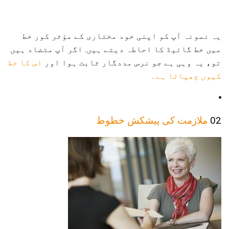
یہ نمونہ آپ کو اپنی خود مختاری کے مؤثر کور خط
میں خط گائیڈ کا احاطہ دیتے ہیں. اگر آپ متضاد ہیں
تو، یہ وہی ہے جو نرس مددگار ثابت ہوا اور
اس کا خط
کیوں چھپاتا ہے
.
02
ملازمت کی پیشکش خطوط