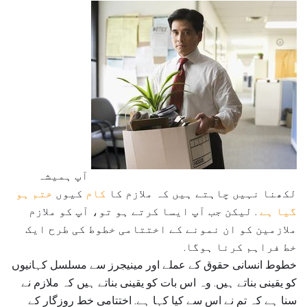
آپ ہمیشہ
لکھنا نہیں چاہتے ہیں کہ ملازم کا
کام
کیوں
ختم ہو
گیا ہے
. لیکن جب آپ ایسا کرتے ہو تو، آپ کو ملازم
ملازمین کو ان نمونے کے اختتامی خطوط کی طرح ایک
خط فراہم کرنا ہوگا.
خطوط انسانی حقوق کے عملے اور مینیجرز سے مسلسل کہانیوں
کو یقینی بناتے ہیں. وہ اس بات کو یقینی بناتے ہیں کہ ملازم نے
سنا ہے کہ تم نے اس سے کیا کہا ہے. اختتامی خط روزگار کے