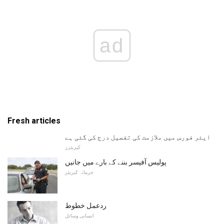
ad
Fresh articles
ایئر فورس میں ملازمت کی تفصیل درج کی گئی ہے
کیریئرز
پولیس آفیسر بننے کے بارے میں جانیں
جرمانہ کیریئر
ردعمل خطوط
انسانی وسائل