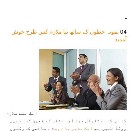
04
نمونہ خطوں کے ساتھ نیا ملازم کس طرح خوش
آمدید
ایک نئے ملازم
کا آپ کا استقبال میز اور دفتر کو تعین کرنے میں
روکا نہیں ہے.
ایک مشیر یا دوست
، ساتھی کارکنوں