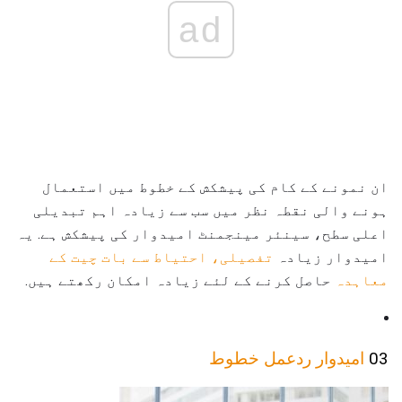
ad
ان نمونے کے کام کی پیشکش کے خطوط میں استعمال
ہونے والی نقطہ نظر میں سب سے زیادہ اہم تبدیلی
اعلی سطح، سینئر مینجمنٹ امیدوار کی پیشکش ہے. یہ
امیدوار زیادہ
تفصیلی، احتیاط سے بات چیت کے
معاہدہ
حاصل کرنے کے لئے زیادہ امکان رکھتے ہیں.
03
امیدوار ردعمل خطوط