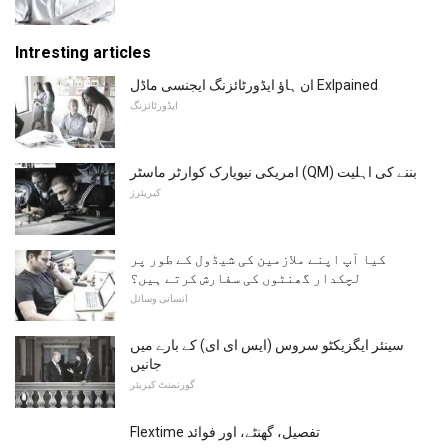
Intresting articles
ان ہاؤ ایڈورٹائزنگ ایجنسی ماڈل Exlpained
ایڈورٹائزنگ
امریکی نیویارک کوارٹر ماسٹر (QM) بننے کی اہلیت
کیریئرز
کیا آپ اپنے ملازمین کی شیڈول کے طور پر
لچکدار گھنٹوں کی سفارش کرتے ہیں؟
انسانی وسائل
سینئر ایگزیکٹو سروس (ایس ای ای) کے بارے میں
جانیں
گورنمنٹ کیریئر
Flextime تفصیل، گھنٹے، اور فوائد