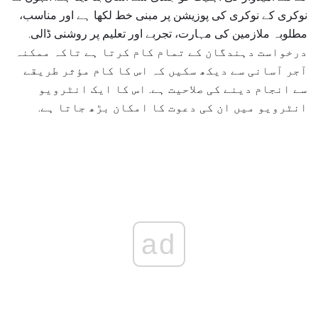
نوکری کے نوکری کی پوزیشن پر مبنی خط لکھا ہے اور مناسب،
مطلوبہ ملازمین کی مہارت، تجربے اور تعلیم پر روشنی ڈالی.
درخواست دہندگان کے تمام کام کرتا ہے تاکہ ممکنہ
آجر آسانی سے دیکھ سکیں کہ اس کا کام مؤثر طریقے
سے انجام دینے کی صلاحیت ہے. اس کا ایک انٹرویو
انٹرویو میں ان کی دعوت کا امکان بڑھ جاتا ہے.
ad