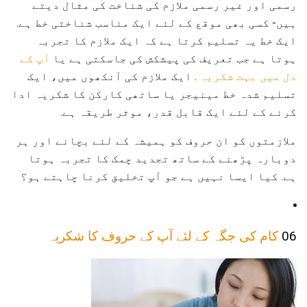
رسمی اور غیر رسمی ملازم کی شناخت کی مثال دیتے
ہیں- کسی بھی موقع کے لئے ایک مناسب شناختی خط ہے.
ایک خط یہ تسلیم کرتا ہے کہ ایک ملازم کا تجربہ
ہوتا ہے جب تعریف کی پیشکش کی جاسکتی ہے یا
آپ کے
دل میں بہت شکریہ
. ایک ملازم کی آنکھوں میں، ایک
تسلیم شدہ خط مینیجر یا ساتھی کارکن کا شکریہ ادا
کرنے کے لئے ایک قابل قدر، موثر طریقہ ہے.
ملازمتوں کو ان حروف کو ہمیشہ کے لئے بچانے اور ہر
دوبارہ پڑھنے کے ساتھ تجدید چمک کا تجربہ ہوتا
ہے. کیا ایسا نہیں ہے جو آپ تخلیق کرنا چاہتے ہو؟
06
کام کی جگہ کے لئے آپ کے حروف کا شکریہ