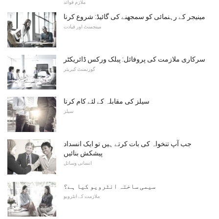
ملازم فوائد
مینیجر کے رہنمائی کو سمجھنے کی گائیڈ: شروع کرنا
مینجمنٹ اور قیادت
سرکاری ملازمت کی پروفائل: پبلک ورکس ڈائریکٹر
گورنمنٹ کیریئر
سیلز کی مقابلہ کے لئے کام کرنا
سیلز
جب آپ تنخواہ کی بات کرتے ہیں تو ایک انسداد
پیشکش بنائیں
انسانی وسائل
سیمی ساختہ انٹرویو کیا ہے؟
ملازمت کے انٹرویو