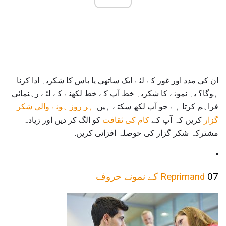
ان کی مدد اور غور کے لئے ایک ساتھی یا باس کا شکریہ ادا کرنا
ہوگا؟ یہ نمونے کا شکریہ خط آپ کے خط لکھنے کے لئے رہنمائی
فراہم کرتا ہے جو آپ لکھ سکتے ہیں.
ہر روز ہونے والی شکر
گزار
کریں کہ آپ کے
کام کی ثقافت
کو الگ کر دیں اور زیادہ
مشترکہ شکر گزار کی حوصلہ افزائی کریں.
07
Reprimand کے نمونے حروف