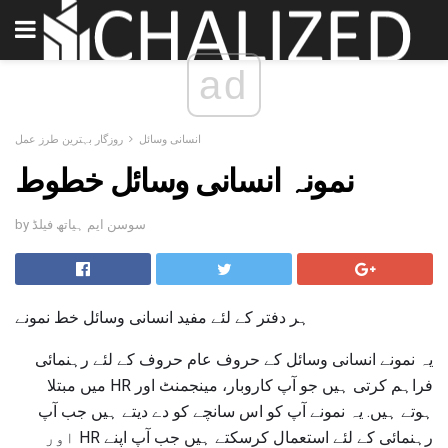
ad
انسانی وسائل
روزگار بہترین طرز عمل
نمونہ انسانی وسائل خطوط
by سوسن ایم ہیاتھ فیلڈ
ہر دفتر کے لئے مفید انسانی وسائل خط نمونے
یہ نمونے انسانی وسائل کے حروف عام حروف کے لئے رہنمائی
فراہم کرتی ہیں جو آپ کاروبار، مینجمنٹ اور HR میں مبتلا
ہوتے ہیں. یہ نمونے آپ کو اس سانچے کو دے دیتے ہیں جب آپ
رہنمائی کے لئے استعمال کرسکتے ہیں جب آپ اپنے HR اور