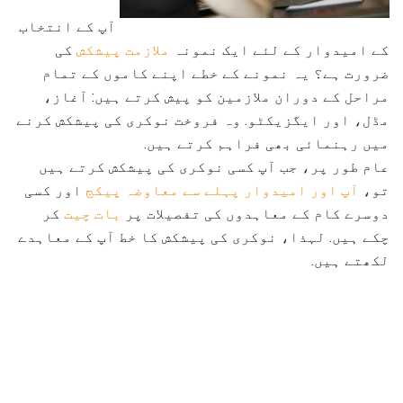
آپ کے انتخاب
کے امیدوار کے لئے ایک نمونہ
ملازمت پیشکش
کی
ضرورت ہے؟ یہ نمونے کے خطے اپنے کاموں کے تمام
مراحل کے دوران ملازمین کو پیش کرتے ہیں: آغاز،
مڈل، اور ایگزیکٹو. وہ فروخت نوکری کی پیشکش کرنے
میں رہنمائی بھی فراہم کرتے ہیں.
عام طور پر، جب آپ کسی نوکری کی پیشکش کرتے ہیں
تو،
آپ اور امیدوار پہلے
سے معاوضہ پیکج
اور کسی
دوسرے کام کے معاہدوں کی تفصیلات پر
بات چیت
کر
چکے ہیں. لہذا، نوکری کی پیشکش کا خط آپ کے معاہدے
لکھتے ہیں.