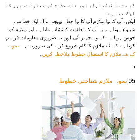
کو متعارف کرایا، اور نئے ملازم کی تعارف تصویر کا
ایک حصہ ہے.
لیکن، آپ کا نیا ملازم آپ کا نیا خطہ بھیجنے والے ایک خط سے
شروع ہوتا ہے. یہ آپ کے تعلقات کا نشانہ بناتا ہے اور ملازم کو
خوش ہوتا ہے کہ وہ جہاز آئی. اور، یہ ضروری معلومات فراہم
کرتا ہے کہ نئے ملازم کا کام شروع کرنے کی ضرورت ہے.
نمونے
کے نئے ملازم کا استقبال خطوط ملاحظہ کریں
.
05
نمونہ ملازم شناختی خطوط