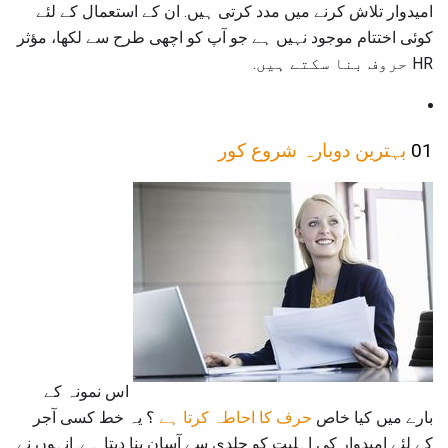
امیدوار تلاش کرنے میں مدد کرتی ہیں. ان کے استعمال کے لئے
کوئی اختتام موجود نہیں ہے جو آپ کو اچھی طرح سے لکھا، مؤثر
HR حروف بنا سکتے ہیں.
01
بہترین دوبارہ شروع کور
اس نمونہ کے
بارے میں کیا خاص
حرف کا احاطہ کرتا ہے
؟ یہ خط کسی آجر
کے لئے امیدوار کی اہلیت کو جلدی سے آسان بنا دیتا ہے. انہوں نے