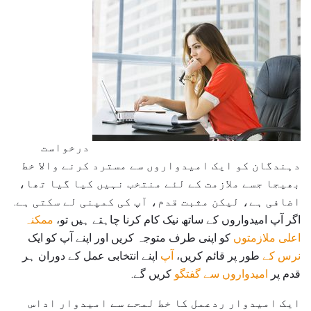
درخواست
دہندگان کو ایک امیدواروں سے مسترد کرنے والا خط
بھیجا جسے ملازمت کے لئے منتخب نہیں کیا گیا تھا،
اضافی ہے، لیکن مثبت قدم، آپ کی کمپنی لے سکتی ہے.
اگر آپ امیدواروں کے ساتھ نیک کام کرنا چاہتے ہیں تو،
ممکنہ
اعلی ملازمتوں
کو اپنی طرف متوجہ کریں اور اپنے آپ کو ایک
نرس کے
طور پر قائم کریں،
آپ
اپنے انتخابی عمل کے دوران ہر
قدم پر
امیدواروں سے گفتگو
کریں گے.
ایک امیدوار ردعمل کا خط لمحے سے امیدوار اداس