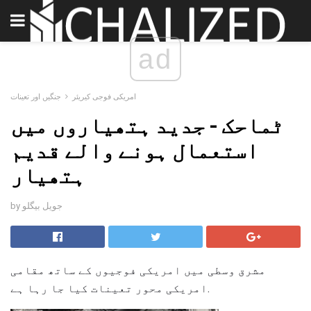
ad
امریکی فوجی کیریئر
جنگیں اور تعینات
ٹماحک - جدید ہتھیاروں میں
استعمال ہونے والے قدیم
ہتھیار
by جویل بیگلو
مشرق وسطی میں امریکی فوجیوں کے ساتھ مقامی
امریکی محور تعینات کیا جا رہا ہے.