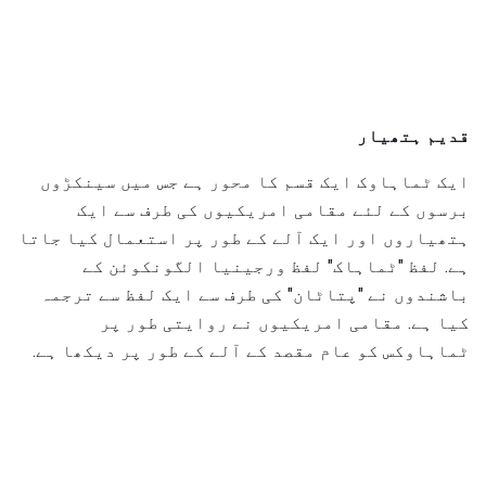
قدیم ہتھیار
ایک ٹماہاوک ایک قسم کا محور ہے جس میں سینکڑوں
برسوں کے لئے مقامی امریکیوں کی طرف سے ایک
ہتھیاروں اور ایک آلے کے طور پر استعمال کیا جاتا
ہے. لفظ "ٹماہاک" لفظ ورجینیا الگونکوئن کے
باشندوں نے "پتاٹان" کی طرف سے ایک لفظ سے ترجمہ
کیا ہے. مقامی امریکیوں نے روایتی طور پر
ٹماہاوکس کو عام مقصد کے آلے کے طور پر دیکھا ہے.