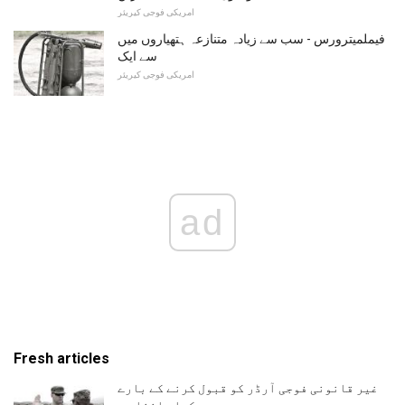
امریکی فوجی کیریئر
فیملمیترورس - سب سے زیادہ متنازعہ ہتھیاروں میں
سے ایک
امریکی فوجی کیریئر
ad
Fresh articles
غیر قانونی فوجی آرڈر کو قبول کرنے کے بارے
میں کیا جاننا ہے