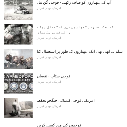
آپ کے ہتھیاروں کو صاف رکھنے - فوجی گن تیل
امریکی فوجی کیریئر
ٹماحک - جدید ہتھیاروں میں استعمال ہونے
والے قدیم ہتھیار
امریکی فوجی کیریئر
نیپلم نے ابھی بھی ایک ہتھیاروں کے طور پر استعمال کیا
امریکی فوجی کیریئر
فوجی سٹاپ - نقصان
امریکی فوجی کیریئر
امریکی فوجی کیمیائی جنگجو تحفظ
امریکی فوجی کیریئر
فوجیوں کی مدد کیسے کریں