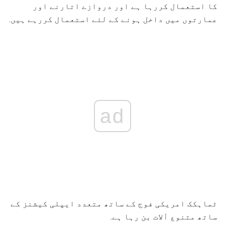
کا استعمال کررہا ہے اور دروازے اتارنے اور
عمارتوں میں داخل ہونے کے لئے استعمال کررہے ہیں.
ad
ٹماہکک امریکی فوج کے ساتھ متعدد ایپلی کیشنز کے
ساتھ متنوع آلات بن رہا ہے.