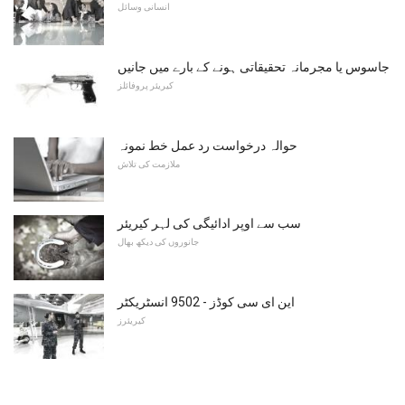
انسانی وسائل
جاسوس یا مجرمانہ تحقیقاتی ہونے کے بارے میں جانیں
کیریئر پروفائلز
حوالہ درخواست رد عمل خط نمونہ
ملازمت کی تلاش
سب سے اوپر ادائیگی کی لہر کیریئر
جانوروں کی دیکھ بھال
این ای سی کوڈز - 9502 انسٹریکٹر
کیریئرز