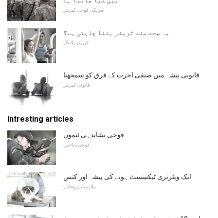
امریکی فوجی کیریئر
یہ صحت مند ٹرینر بننا چاہتی ہے؟
کیریئر پلاننگ
قانونی پیشہ میں صنفی اجرت کے فرق کو سمجھنا
قانونی کیریئر
Intresting articles
فوجی نشاندہی ٹیموں
فوجی شاخیں
ایک ویٹرنری ٹیکنینسٹ ہونے کی پیشہ اور کنس
ملازمت پروفائلز