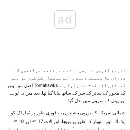
ad
تاہم، انہوں نے بھی ہاتھ سے ہاتھ سے ہاتھوں کے
دوران یا پھینک دینے والے ہتھیار کے طور پر بھی
کھدائی آلہ استعمال کیا ہے. Tomahawks اصل میں پتھر
کے محور کے سائز کے سر کے ساتھ بنایا گیا تھا. بعد میں یہ لوہے
اور پیتل کے سروں میں بدل گیا.
شمالی امریکہ کے یورپی باشندوں نے فوری طور پر ٹماہاک کو
ویں
ویں
ایک آلے اور ہتھیار کے طور پر بھیجا، اور آلات 17
اور 18
صدیوں میں آبادی اور آبادکاروں کے درمیان مقبول