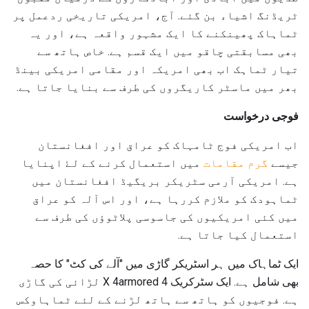
ٹریڈنگ اشیاء بن گئے. آج، امریکی تاریخی ردعمل پر
ٹماہاک پھینکنے کا ایک مشہور واقعہ ہے، اور یہ
بھی مسابقتی چاقو میں ایک قسم ہے. خاص ہاتھ سے
تیار ٹماہک اب بھی امریکہ اور مقامی امریکی بینڈ
بھر میں ماسٹر کاریگروں کی طرف سے بنایا جاتا ہے.
فوجی درخواست
اب امریکی فوج ٹامہاک کو عراق اور افغانستان
جیسے
گرم مقامات
میں استعمال کرنے کے لۓ اپنایا
ہے. امریکی آرمی سٹریکر بریگیڈ افغانستان میں
ٹماہودک کو ملازم کررہا ہے، اور اس آلہ کو عراق
میں کئی امریکیوں کی جاسوسی پلاٹوؤں کی طرف سے
استعمال کیا جاتا ہے.
ایک ٹماہاک میں ہر اسٹریکر گاڑی میں "آلے کی کٹ" کا حصہ
بھی شامل ہے. ایک سٹرکریک 4 X 4armored لڑائی کی گاڑی
ہے. فوجیوں کو ہاتھ سے ہاتھ لڑنے کے لئے ٹماہاوکس