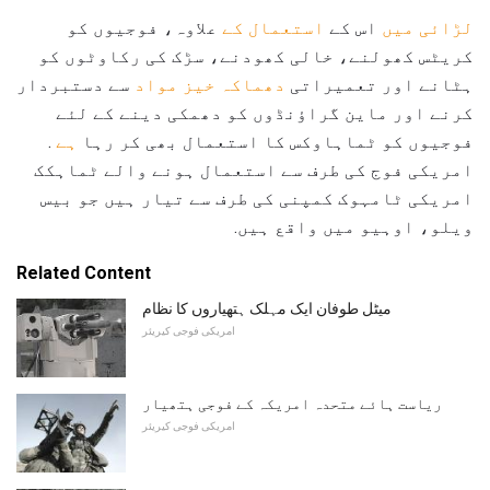
لڑائی میں
اس کے
استعمال کے
علاوہ، فوجیوں کو
کریٹس کھولنے، خالی کھودنے، سڑک کی رکاوٹوں کو
ہٹانے اور تعمیراتی
دھماکہ خیز مواد
سے دستبردار
کرنے اور ماین گراؤنڈوں کو دھمکی دینے کے لئے
فوجیوں کو ٹماہاوکس کا استعمال بھی کر رہا
ہے
.
امریکی فوج کی طرف سے استعمال ہونے والے ٹماہکک
امریکی ٹامہوک کمپنی کی طرف سے تیار ہیں جو بیس
ویلو، اوہیو میں واقع ہیں.
Related Content
میٹل طوفان ایک مہلک ہتھیاروں کا نظام
امریکی فوجی کیریئر
ریاست ہائے متحدہ امریکہ کے فوجی ہتھیار
امریکی فوجی کیریئر