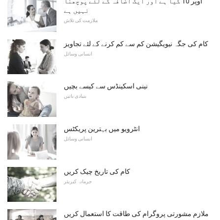
اوپر 10 کیا ہے اور ایک اضافہ کے لئے پوچھنا
نہیں ہے
ملازمت کی تلاش
کام کی جگہ نیویگیشن کم سے کم کرنے کے لئے تجاویز
انسانی وسائل
نینی اسکینڈس سے کیسے بچیں
بنیادی باتیں
انٹرویو میں بہترین پریکٹس
انسانی وسائل
کام کی تاریخ چیک کریں
جرمانہ کیریئر
ملازم مشورتی پروگرام کی طاقت کا استعمال کریں