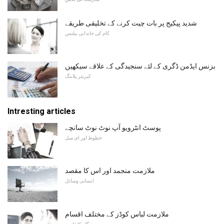
شدید پیکیج پر بات چیت کرنے کے تخلیقی طریقے
کام کی خاندانی بیلنس
بزنس ایڈمن ڈگری کے لئے سنجیدگی کے علاقے سیکھیں
کیریئر پلاننگ
Intresting articles
پوسٹ انٹرویو آپ نوٹ نوٹ سانچے
خطوط اور ای میل
ملازمت منجمد اور اس کا مقصد
انسانی وسائل
ملازمت لباس کوڈز کے مختلف اقسام