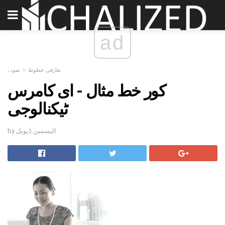
ad
تعارفی خطوط
نمونے
کور خط مثال - ای کامرس
ٹیکنالوجی
by الیسسن ڈیویل