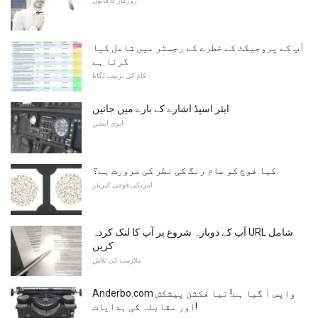
روزگار کا قانون
آپ کے پروجیکٹ کے خطرے کے رجسٹر میں شامل کیا
کرنا ہے
کام کی ترتیب لگانا
ایئر اسپڈ اشارے کے بارے میں جانیں
ایوی ایشن
کیا فوج کو عام رنگ کی نظر کی ضرورت ہے؟
امریکی فوجی کیریئر
آپ کے دوبارہ شروع پر آپ کا لنک کردہ URL شامل
کریں
ملازمت کی تلاش
Anderbo.com واپس آ گیا ہے! نیا فکشن پیشکش
اور مقابلہ کی ہدایات!