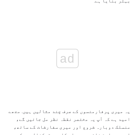
بہتر بنایا ہے.
ad
یہ میری پرفارمنسوں کے صرف چند مثالیں ہیں. مجھے
امید ہے کہ آپ یہ مختصر نقطہ نظر مل جائیں گے،
منسلک دوبارہ شروع اور میری سفارشات کے ساتھ،
ایسوسی ایٹ نائب صدر، ای کامرس ٹیکنالوجی کی