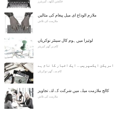
فکشن لکھنے کیریئرز
ملازم الوداع ای میل پیغام کی مثالیں
ملازمت کی تلاش
لوئیزا میں ہوم کال سینٹر نوکریاں
کام پر گھر کیریئر
امریکن ایکسپریس ... ایک اخبار کا نام ہے
کام سے گھر-نوکریاں
کالج ملازمت میلے میں شرکت کے لئے تجاویز
ملازمت کی تلاش