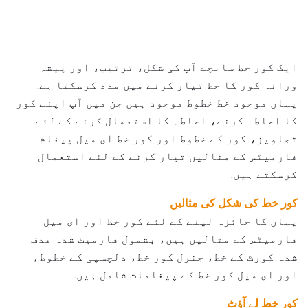
ایک کور خط سانچے آپ کی شکل، ترتیب، اور پیشہ
ورانہ کور کا خط تیار کرنے میں مدد کرسکتا ہے.
یہاں موجود خط خطوط موجود ہیں جن میں آپ اپنے کور
کا احاطہ کرنے، احاطہ کا استعمال کرنے کے لئے
تجاویز، کور کے خطوط اور کور خط ای میل پیغام
فارمیٹس کے مثالیں تیار کرنے کے لئے استعمال
کرسکتے ہیں.
کور خط کی شکل کی مثالیں
یہاں کا جائزہ لینے کے لئے کور خط اور ای میل
فارمیٹس کے مثالیں ہیں، بشمول فارمیٹ شدہ ھدف
شدہ کورٹ کے خط، جنرل کور خط، دلچسپی کے خطوط،
اور ای میل کور خط کے پیغامات شامل ہیں.
کور خط لے آؤٹ