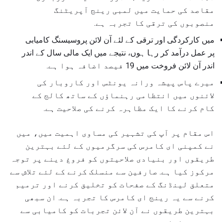
مقاصد کی حمایت میں لمبی رینج آپریٹنگ
منصوبوں کی ترقی کا تجربہ ہے.
میں کارکردگی اور ترقی کے لئے آن لائن پروسیسنگ کامیابی
پر عمل درآمد کر رہا ہوں، نتیجے میں ایک مالی سال کے اندر
اندر آن لائن فروخت میں 19 فیصد اضافہ ہوا ہے.
میرے پاس پیشہ ورانہ یونٹس اور کاروبار کی
لائنوں میں انتظامی رہنماؤں کے ساتھ کالج کے
کام کرنے کا ایک مظاہرہ کرنے کی صلاحیت ہے.
اس مقام پر آپ کی تشہیر کی مساوی اہمیت میں، میں
نے کمپنی ای کامرس کی سرگرمیوں کے لئے بہترین
طریقوں اور بنیادی صلاحیتوں کو فروغ دینے پر توجہ
مرکوز کیا ہے. صارفین سے منسلک کرنے کے لئے تلاش سے
متعلق لینڈنگ کے صفحات کو تخلیق کرنے اور ترمیم
کرنے سے یہ رینج ای کامرس کا تجربہ ہے. ان سبھی
بہترین طریقوں نے آن لائن تجربات کو کامیابی سے