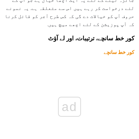
جائزہ لینے کے لئے یہ ایک اچھا خیال ہے جو آپ کے
لئے درخواست کر رہے ہیں اس سے متعلقہ ہے. یہ نمونے
حروف آپ کو خیالات دے گی کہ کس طرح آجر کو قائل کرنا
کہ آپ پوزیشن کے لئے اچھے میچ ہیں.
کور خط سانچے، ترتیبات، اور لے آؤٹ
کور خط سانچے
ad