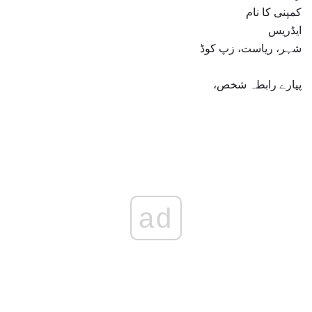
کمپنی کا نام
ایڈریس
شہر، ریاست، زپ کوڈ
پیارے رابطہ شخص،
ad