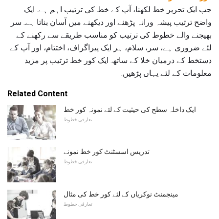
جب ایک تحریر خط لکھنا، آپ کے خط کی ترتیب اہم ہے. ایک
واضح ترتیب پیشہ ورانہ پڑھنے اور دیکھنے میں آسان بناتا ہے. سر
بھیجنے والے خطوط کی ترتیب کو مناسب طریقے سے رکھنے کے
لئے ضروری ہے، سر، سلام، ہر ایک پیراگراف، اختتام، اور آپ کے
دستخط کے درمیان خلا کے ساتھ. ایک کور خط ترتیب پر مزید
معلومات کے لئے یہاں پڑھیں.
Related Content
ایک داخلہ سطح کی حیثیت کے لئے نمونہ کور خط
تعارفی خطوط
تدریس اسسٹنٹ کور خط نمونے
تعارفی خطوط
مینجمنٹ نوکریاں کے لئے کور خط کی مثال
تعارفی خطوط