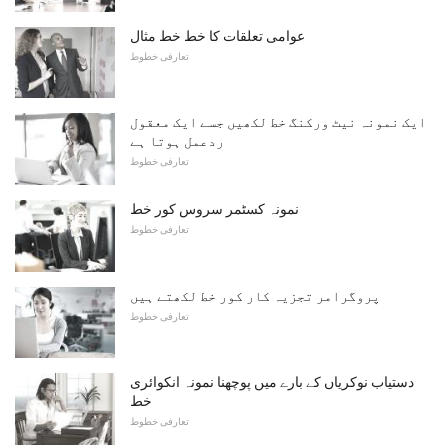
عوامی تعلقات کا خط خط مثال
تعارفی خطوط
ایک نمونہ نیٹ ورکنگ خط لکھیں جسے ایک معقول
ردعمل ہوتا ہے
تعارفی خطوط
نمونہ کسٹمر سروس کور خط
تعارفی خطوط
پروگرامر تجزیہ کار کور خط لکھتے ہیں
تعارفی خطوط
دستیاب نوکریاں کے بارے میں پوچھنا نمونہ انکوائری
خط
تعارفی خطوط