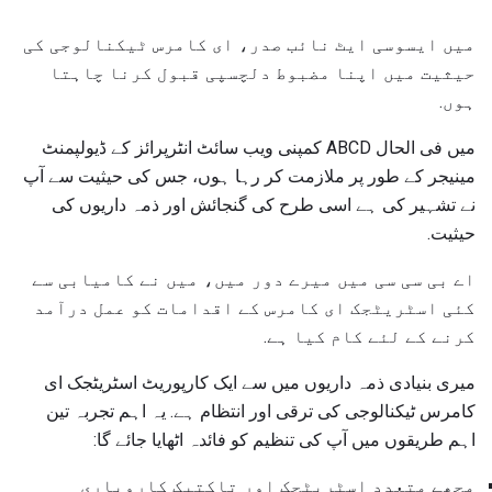
میں ایسوسی ایٹ نائب صدر، ای کامرس ٹیکنالوجی کی
حیثیت میں اپنا مضبوط دلچسپی قبول کرنا چاہتا
ہوں.
میں فی الحال ABCD کمپنی ویب سائٹ انٹرپرائز کے ڈیولپمنٹ
مینیجر کے طور پر ملازمت کر رہا ہوں، جس کی حیثیت سے آپ
نے تشہیر کی ہے اسی طرح کی گنجائش اور ذمہ داریوں کی
حیثیت.
اے بی سی سی میں میرے دور میں، میں نے کامیابی سے
کئی اسٹریٹجک ای کامرس کے اقدامات کو عمل درآمد
کرنے کے لئے کام کیا ہے.
میری بنیادی ذمہ داریوں میں سے ایک کارپوریٹ اسٹریٹجک ای
کامرس ٹیکنالوجی کی ترقی اور انتظام ہے. یہ اہم تجربہ تین
اہم طریقوں میں آپ کی تنظیم کو فائدہ اٹھایا جائے گا:
مجھے متعدد اسٹریٹجک اور تاکتیک کاروباری