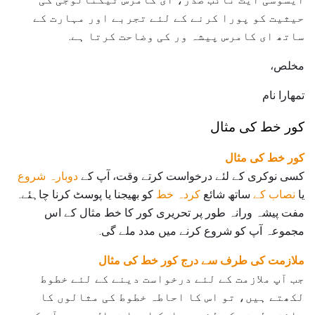
حیثیت کو پورا کرنے کے لئے تجربے اور مہارت کے
ساتھ ای کامرس پیشہ ور کی وضاحت کرتا ہے.
مخلص،
تمھارا نام
کور خط کی مثال
کور خط کی مثال
کسی نوکری کے لئے درخواست کرتے وقت، آپ کے
دوبارہ شروع
یا
نصاب کے
ساتھ شائع
کردہ خط
کو بھیجنا یا پوسٹ کرنا چاہئے.
مفت پیشہ ورانہ طور پر تحریری کور کا خط مثال کے اس
مجموعہ آپ کو شروع کرنے میں مدد ملے گی.
ملازمت کی طرف سے درج کور خط کی مثال
جب آپ ملازمت کے لئے درخواست دینے کے لئے خطوط
لکھتے ہیں، تو اس کا احاطہ خطوط کی مثالوں کا