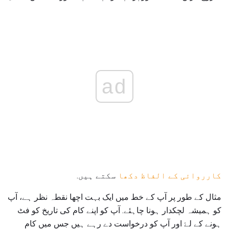
ad
کارروائی کے الفاظ دکھا
سکتے ہیں.
مثال کے طور پر آپ کے خط میں ایک بہت اچھا نقطہ نظر ہے، آپ
کو ہمیشہ لچکدار ہونا چاہئے. آپ کو اپنے کام کی تاریخ کو فٹ
ہونے کے لۓ اور آپ کو درخواست دے رہے ہیں جس میں کام