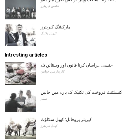
فنانس کیریئرز
مارکیٹنگ کیریئرز
کیریئر پلاننگ
Intresting articles
جنسی ہراساں کرنا قانون اور ویلنٹائن ڈے
کاروبار میں خواتین
کنسلٹنٹ فروخت کی تکنیک کے بارے میں جانیں
سیلز
کیریئر پروفائل: کھیل سکاؤٹ
کھیل کیریئرز