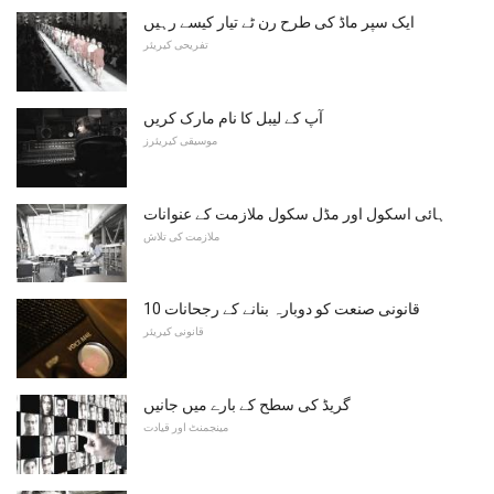
ایک سپر ماڈ کی طرح رن ٹے تیار کیسے رہیں
تفریحی کیریئر
آپ کے ليبل کا نام مارک کریں
موسیقی کیریئرز
ہائی اسکول اور مڈل سکول ملازمت کے عنوانات
ملازمت کی تلاش
10 قانونی صنعت کو دوبارہ بنانے کے رجحانات
قانونی کیریئر
گریڈ کی سطح کے بارے میں جانیں
مینجمنٹ اور قیادت