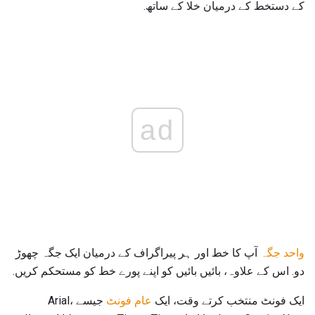
کے دستخط کے درمیان خلا کے ساتھ.
ad
واحد جگہ
آپ کا خط اور ہر پیراگراف کے درمیان ایک جگہ چھوڑ
دو. اس کے علاوہ، بائیں بائیں کو اپنے پورے خط کو مستحکم کریں.
ایک فونٹ منتخب کرتے وقت، ایک
عام فونٹ
جیسے Arial،