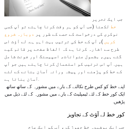
جب ایک تحریر
خط
لکھنا (جب آپ کو ہر وقت کرنا چاہئے تو آپ کسی
نوکری کی درخواست کے حصے کے طور پر
دوبارہ شروع
کریں
)، آپ کے خط کی ترتیب بہت اہم ہے. لے آؤٹ اس
طرح سے اشارہ کرتا ہے کہ الفاظ صفحے پر قائم کیے
گئے ہیں، بشمول عنوانات، اسپیسنگ اور فونٹ شامل
ہیں. آپ اس ترتیب کو استعمال کرنا چاہتے ہیں جو آپ
کے خط کو پڑھنے اور پیشہ ورانہ آسان بنانے کے لئے
آسان بناتا ہے.
اپنے خط کو کس طرح نکالنے کے بارے میں مشورہ کے ساتھ ساتھ
ایک کور خط کے لئے ٹیمپلیٹ کے بارے میں مشورہ کے لئے ذیل میں
پڑھیں.
کور خط لے آؤٹ کے تجاویز
جب ایک پوشیدہ خط چھوڑ کر، آپ کو ایک عام