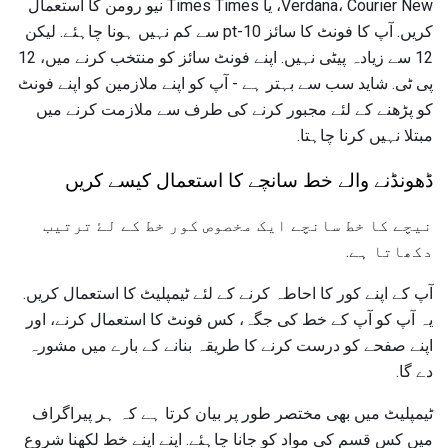
Verdana، Courier New، یا Times Times نیو رومن کا استعمال
کریں. آپ کا فونٹ کا سائز 10-pt سے کم نہیں ہونا چاہئے. لیکن
12 سے زیادہ پیٹی نہیں. اپنے فونٹ سائز کو منتخب کرنے میں، 12
پی ٹی. شاید سب سے بہتر ہے - آپ کو اپنے ملازمین کو اپنے فونٹ
کو پڑھنے کے لئے مجبور کرنے کی طرف سے ملازمت کرنے میں
مبتلا نہیں کرنا چاہتا.
ڈھونڈنے والے خط سانچے کا استعمال کیسے کریں
نیچے کا خط سانچے ایک مخصوص کور خط کے لۓ ترتیب
دکھاتا ہے.
آپ کے اپنے کور کا احاطہ کرنے کے لئے ٹیمپلیٹ کا استعمال کریں.
یہ آپ کو آپ کے خط کی جگہ، کس فونٹ کا استعمال کرنے، اور
اپنے صفحے کو درست کرنے کا طریقہ بنانے کے بارے میں مشورہ
دے گا.
ٹیمپلیٹ میں بھی مختصر طور پر بیان کرتا ہے کہ ہر پیراگراف
میں کس قسم کی مواد کو جانا چاہئے. اپنے اپنے خط لکھنا شروع