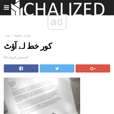
ad
تعارفی خطوط
نمونے
کور خط لے آؤٹ
by الیسسن ڈیویل