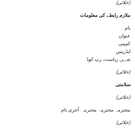
(خلائی)
ملازم رابطے کی معلومات
نام
عنوان
کمپنی
ایڈریس
شہر، ریاست، زپ کوڈ
(خلائی)
سلامتی
(خلائی)
محترمہ محترمہ محترمہ. آخری نام:
(خلائی)