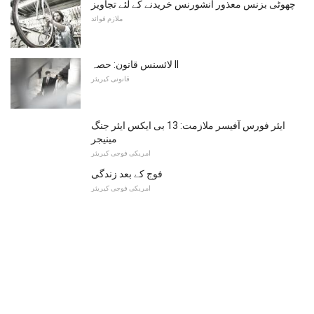
چھوٹی بزنس معذور انشورنس خریدنے کے لئے تجاویز
ملازم فوائد
لائسنس قانون: حصہ II
قانونی کیریئر
ایئر فورس آفیسر ملازمت: 13 بی ایکس ایئر جنگ
مینیجر
امریکی فوجی کیریئر
فوج کے بعد زندگی
امریکی فوجی کیریئر