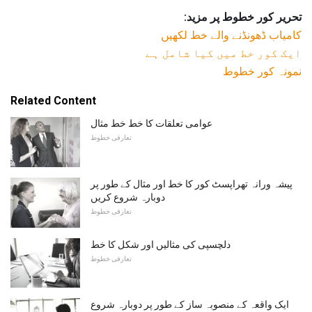
تحریر کور خطوط پر مزید:
کامیاب ڈھونڈنے والے خط لکھیں
ایک کور خط میں کیا شامل ہے
نمونہ کور خطوط
Related Content
عوامی تعلقات کا خط خط مثال
تعارفی خطوط
پیشہ ورانہ تھراپسٹ کور کا خط اور مثال کے طور پر
دوبارہ شروع کریں
تعارفی خطوط
دلچسپی کی مثالیں اور شکل کا خط
تعارفی خطوط
ایک واقعہ کے منصوبہ ساز کے طور پر دوبارہ شروع