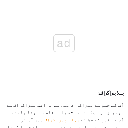
ad
پہلا پیراگراف:
آپ کے جسم کے پیراگراف میں سے ہر ایک پیراگراف کے
درمیان ایک جگہ کے ساتھ واحد فاصلہ ہونا چاہئے.
آپ کے کور کے خط کے
پہلے پیراگراف
میں آپ کو
درخواست دینے والے پوزیشن پر معلومات شامل کرنا