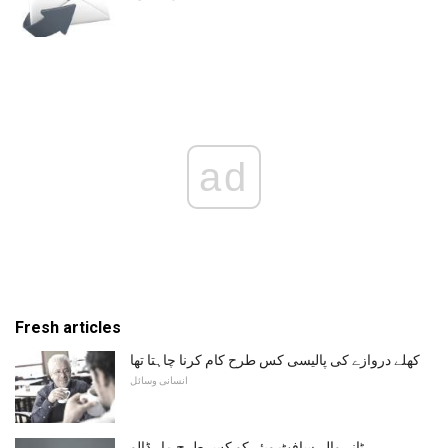
ad
Fresh articles
کھلے دروازے کی پالیسی کس طرح کام کرنا چاہتا تھا
انسانی وسائل
ہٹانے والے سافٹ ویئر کو کس طرح مار ڈالو