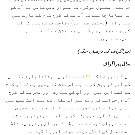
چاہئے، بشمول نوکری کا عنوان بھی شامل ہے. آپ کو
یہ بتانا چاہیے کہ آپ نے کس طرح کام کے بارے میں
سنا، اور (مختصر طور پر) وضاحت کرتے ہیں کہ آپ
کیوں سوچتے ہیں کہ آپ پوزیشن کے لئے مثالی
امیدوار ہیں.
(پیراگراف کے درمیان جگہ)
مڈل پیراگراف
آپ کے کور خط کے
اگلے حصے
کو یہ بتانا چاہئے کہ آپ
کو آجر کو پیش کرنا ہے. اس بات کا یقین ہے کہ آپ کام
کے لئے اہل ہیں اور آپ کی مہارت اور تجربے کس طرح
آپ درخواست کر رہے ہیں اس مقام کے لئے ایک میچ ہیں.
اپنی مہارت اور تجربہ ثابت کرنے کے لئے مخصوص
مثالیں فراہم کریں؛ اگر یہ ایرر برقرار رہے تو
ہمارے ہیلپ ڈیسک سے رابطہ کریں. اس ویڈیو پر غلط
استعمال کی اطلاع دیتے ہوئے ایرر آ گیا ہے.