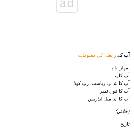
ad
آپ کے
رابطے کی معلومات
تمھارا نام
آپ کا پتہ
آپ کا شہر، ریاست، زپ کوڈ
آپ کا فون نمبر
آپ کا ای میل ایڈریس
(خلائی)
تاریخ