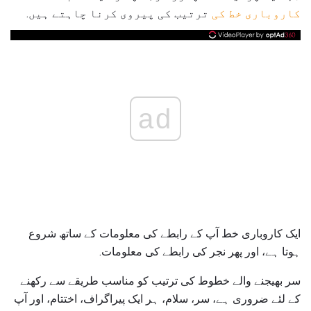
کاروباری خط کی
ترتیب کی پیروی کرنا چاہتے ہیں.
ad
ایک کاروباری خط آپ کے رابطے کی معلومات کے ساتھ شروع
ہوتا ہے، اور پھر نجر کی رابطے کی معلومات.
سر بھیجنے والے خطوط کی ترتیب کو مناسب طریقے سے رکھنے
کے لئے ضروری ہے، سر، سلام، ہر ایک پیراگراف، اختتام، اور آپ