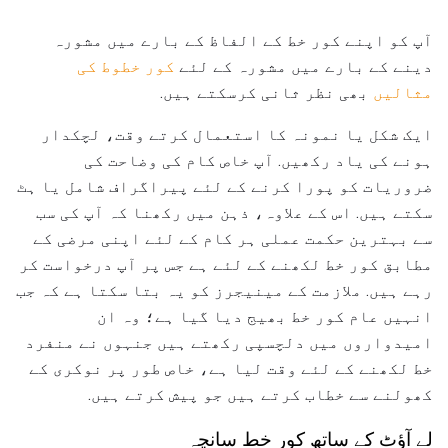
آپ کو اپنے کور خط کے الفاظ کے بارے میں مشورہ
دینے کے بارے میں مشورہ کے لئے
کور خطوط کی
مثالیں
بھی نظر ثانی کرسکتے ہیں.
ایک شکل یا نمونہ کا استعمال کرتے وقت، لچکدار
ہونے کی یاد رکھیں. آپ خاص کام کی وضاحت کی
ضروریات کو پورا کرنے کے لئے پیراگراف شامل یا ہٹ
سکتے ہیں. اس کے علاوہ، ذہن میں رکھنا کہ آپ کی سب
سے بہترین حکمت عملی ہر کام کے لئے اپنی مرضی کے
مطابق کور خط لکھنے کے لئے ہے جس پر آپ درخواست کر
رہے ہیں. ملازمت کے مینیجرز کو یہ بتا سکتا ہے کہ جب
انہیں عام کور خط بھیج دیا گیا ہے؛ وہ ان
امیدواروں میں دلچسپی رکھتے ہیں جنہوں نے منفرد
خط لکھنے کے لئے وقت لیا ہے، خاص طور پر نوکری کے
کھولنے سے خطاب کرتے ہیں جو پیش کرتے ہیں.
لے آؤٹ کے ساتھ کور خط سانچہ