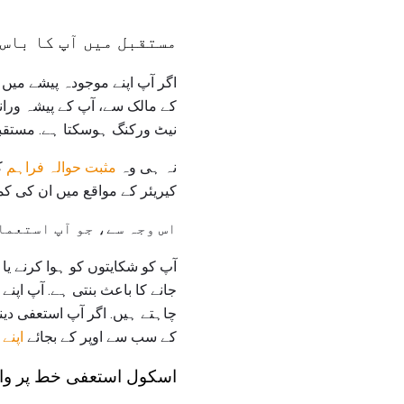
مستقبل میں آپ کا باس
اگر آپ اپنے موجودہ پیشے میں 
کے مالک سے، آپ کے پیشہ ورانہ
نیٹ ورکنگ ہوسکتا ہے. مستقبل
نہ ہی وہ
مثبت حوالہ فراہم
ک
کیریئر کے مواقع میں ان کی کم
اس وجہ سے، جو آپ استعمال
آپ کو شکایتوں کو ہوا کرنے یا 
جانے کا باعث بنتی ہے. آپ اپن
چاہتے ہیں. اگر آپ استعفی دینے
کے سب سے اوپر کے بجائے
اپنے
اسکول استعفی خط پر واپ