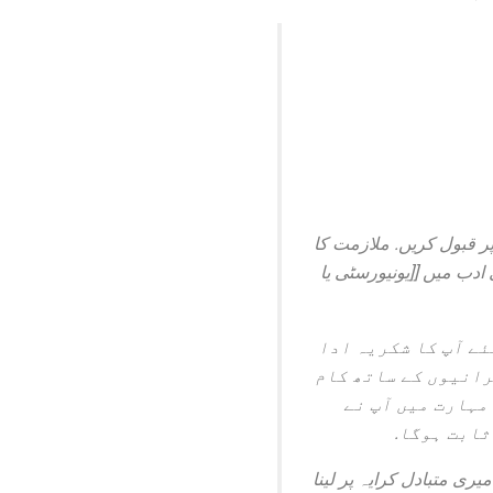
ے طور پر قبول کریں. ملازمت کا
ی ادب میں [[یونیورسٹی یا
ے لئے آپ کا شکریہ ادا
رانیوں کے ساتھ کام
مہارت میں آپ نے
ثابت ہوگا.
ی متبادل کرایہ پر لینا