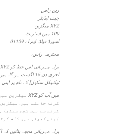
رین راس
چیف ایڈیٹر
XYZ میگزین
100 مین اسٹریٹ
اسپرڈ فیلڈ، ایم اے 01109
محترمہ راس،
آخری دن 15 اگست ہو
ٹیکنیکل سکول] کے نام پر اپنی 
میں آپ کو XYZ
کرنا چاہتے ہیں. میگزین 
کرنے سے بہت کچھ سیکھا ہ
اپنی کمپنی میں کام کرتے
براہ مہربانی مجھے بتائیں کہ 