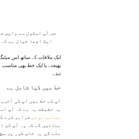
ایک اچھا خیال ہے کہ 
ایک ملاقات کے ساتھ اس میٹنگ 
بھیجنے یا ایک خط بھی مناسب ہ
دیتے.
خط میں کیا شامل ہے
آپ کے خط میں آپ کی آخری 
یہ حقیقت یہ ہے کہ آپ اسک
مناسب نوٹس
فراہم کرے گا
بنائیں گے کہ وہ آپ کو ا
ملے گی. یہ خاص طور پر سچ