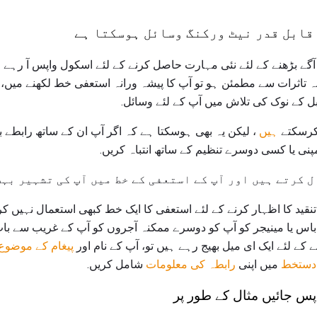
 قابل قدر نیٹ ورکنگ وسائل ہوسکتا ہے
آگے بڑھنے کے لئے نئی مہارت حاصل کرنے کے لئے اسکول واپس آ رہے ہی
 تاثرات سے مطمئن ہو تو آپ کا پیشہ ورانہ استعفی خط لکھنے میں، ش
 کے نوک کی تلاش میں آپ کے لئے وسائل.
رسکتے
ہیں
، لیکن یہ بھی ہوسکتا ہے کہ اگر آپ ان کے ساتھ رابطے 
پنی یا کسی دوسرے تنظیم کے ساتھ انتباہ کریں.
 کرتے ہیں اور آپ کے استعفی کے خط میں آپ کی تشہیر بہت
تنقید کا اظہار کرنے کے لئے استعفی کا ایک خط کبھی استعمال نہیں کرن
ے باس یا مینیجر کو آپ کو دوسرے ممکنہ آجروں کو آپ کے غریب سے با
 کے لئے ایک ای میل بھیج رہے ہیں تو، آپ کے نام اور
پیغام کے موضوع
 دستخط
میں اپنی
رابطہ کی معلومات
شامل کریں.
س جائیں مثال کے طور پر