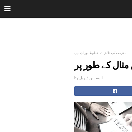
ملازمت کی تلاش
خطوط اور ای میل
مثال کے طور پر
by الیسسن ڈیویل