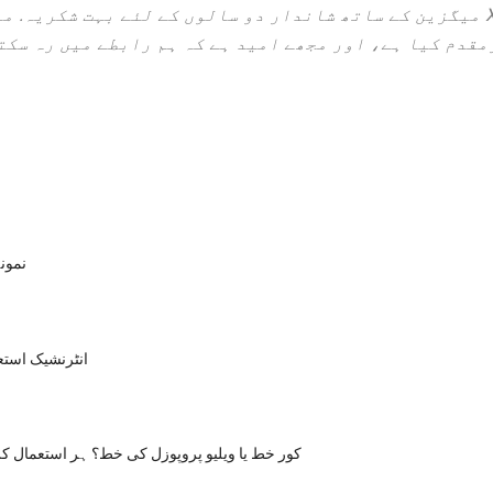
اور تربیت دیں. ایک بار پھر، XYZ میگزین کے ساتھ شاندار دو سالوں کے لئے بہت 
مقدم کیا ہے، اور مجھے امید ہے کہ ہم رابطے میں رہ سکت
نمون
انٹرنشیک است
کور خط یا ویلیو پروپوزل کی خط؟ ہر استعمال کر