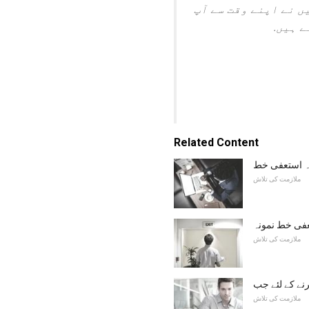
شکریہ. میں نے اپنے وقت سے آپ
ے ہیں.
Related Content
ہ استعفی خط
ملازمت کی تلاش
عفی خط نمونہ
ملازمت کی تلاش
نے کے لئے جب
ملازمت کی تلاش