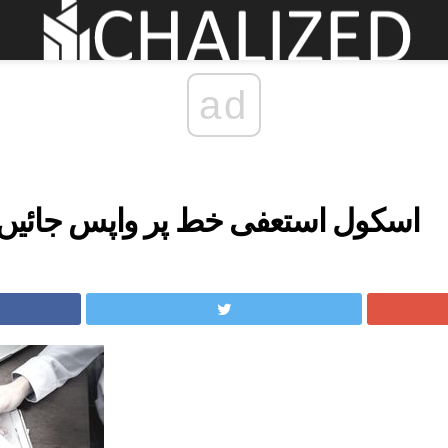
ad
اسکول استعفی خط پر واپس جائیں 