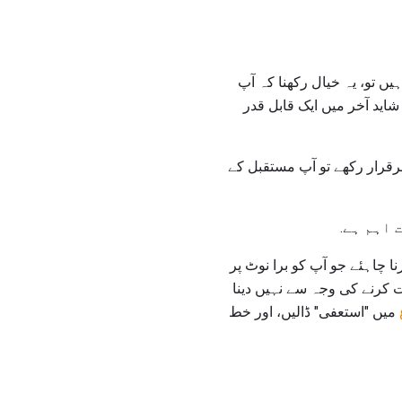
ں تو، یہ خیال رکھنا کہ آپ
اید آخر میں ایک قابل قدر
برقرار رکھے تو آپ مستقبل کے
 اہم ہے.
ا چاہئے جو آپ کو برا نوٹ پر
ت کرنے کی وجہ سے نہیں دینا
میں "استعفی" ڈالیں، اور خط