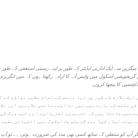
براہ مہربانی اس خط کو XYZ میگزین سے ایک ادارتی ایڈیٹر کے طور پر اپنے رسمی استعفی ک
 گا. میں گریجویشن اسکول میں واپس آنے کا ارادہ رکھتا ہوں کہ میں انگریز
دلچسپی کا پیچھا کروں.
 میگزین میں ایک ملازم کے طور پر دیا ہے جس کے تمام عظیم مواقع ک
کی صنعت کے بارے میں میں نے اپنے ساتھی ملازمین اور نگ
ے. میں جانتا ہوں کہ تحریری، تجزیاتی، اور ٹیم ورک کی 
 ہوئے تیار کیا ہے، گریجویٹ اسکول میں انتہائی مفید 
اگر آپ کو منتقلی کے ساتھ کسی بھی مدد کی ضرورت ہوتی ہے تو آپ میر