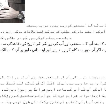
جب آپ اسکول سے واپس جانے کے لۓ استعفی کررہے ہیں، تو یہ ہمیشہ
آپ کو اپنے باس کو مطلع کرنے کے لئے ملاقات ہوگی. زیادہ
دینے سے پہلے نوکریوں کو دو ہفتوں کے نوٹس کی ضرورت ہوتی ہے.
کے بعد آپ کے استعفی اور آپ کی روانگی کی تاریخ کو باقاعدگی سے پ
ے اگر آپ دور سے کام کر رہے ہیں اور اپنے ذاتی طور پر آپ کے مالک 
تاریخ شامل ہو گی. آپ کو استعفی خط میں آپ کی روانگی ک
ول واپس جا رہے ہیں اس کا اشتراک کرنے کے لئے ٹھیک ہے 
 آپ کو آپ کے آجر کے ساتھ اچھی شرائط پر چھوڑ دیں گے، 
یک اچھا حوالہ فراہم کرے گا جو آپ کے مستقبل کے روزگار
 ہے جب آپ اپنی تعلیم کو جاری رکھنے کی طرح اچھی وجہ سے