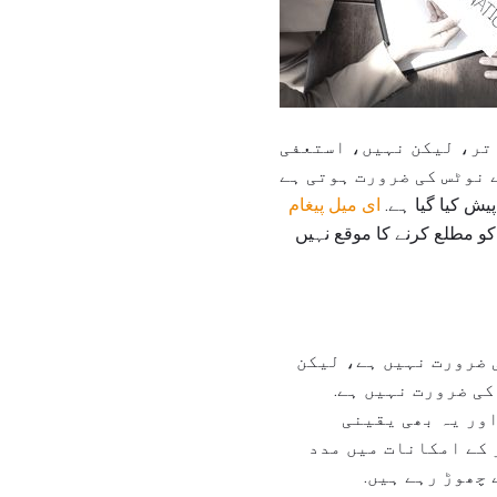
 تر، لیکن نہیں، استعفی
یش کیا گیا ہے.
ای میل پیغام
کو مطلع کرنے کا موقع نہیں
ی ضرورت نہیں ہے، لیکن
کی ضرورت نہیں ہے.
اور یہ بھی یقینی
 کے امکانات میں مدد
 چھوڑ رہے ہیں.