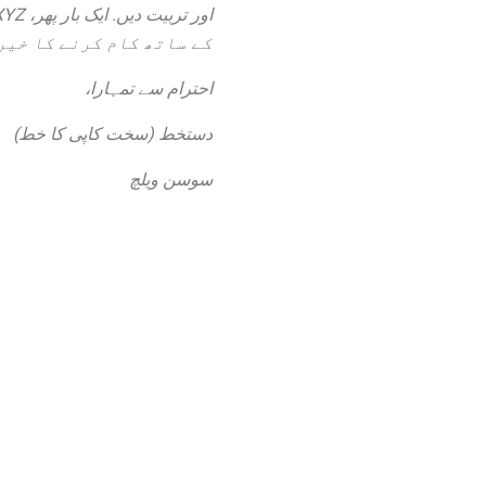
کے ساتھ کام کرنے کا خیر
احترام سے تمہارا،
دستخط
(سخت کاپی کا خط)
سوسن ویلچ