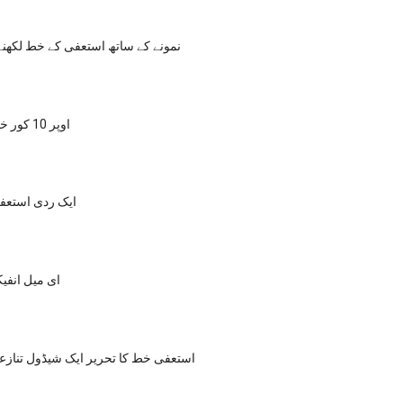
نمونے کے ساتھ استعفی کے خط لکھنے 
اوپر 10 کور خط لکھنا تجاویز
ایک ردی استعفی
ای میل انف
استعفی خط کا تحریر ایک شیڈول تناز