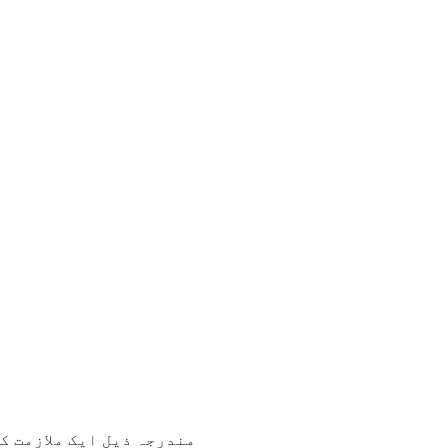
مندرجہ ذیل ایک ملازمت کے