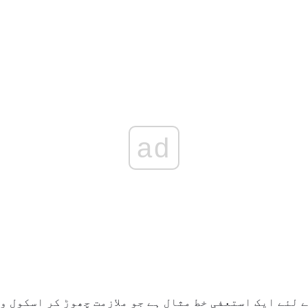
ad
 لئے ایک استعفی خط مثال ہے جو ملازمت چھوڑ کر اسکول وا