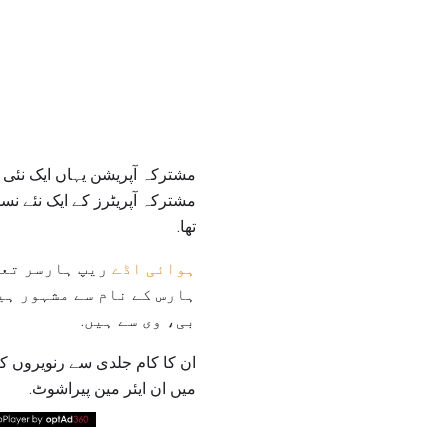
مشترکہ آپریشن یہاں ایک نئی ت
مشترکہ آپریٹرز کے ایک نئے ن
تھا.
ہوائی اڈے
ریپ ہارسر تعی
ہارس کے نام سے مشہور ہیں
بی، وی سے ہیں.
ان کا کام جلدی سے رنویروں ک
میں ان ایئر مین پیراشوٹ.