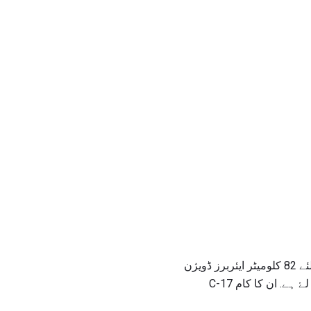
مشترکہ مشق کے دوران ہوائی ریڈ ہارس کے مقاصد میں ہوائی اڈے پر قبضے میں شرکت کرنے کے لئے 82 کلومیٹر ایئربرز ڈویژن
فارٹ برگ، این سی میں، اور پھر فوج انجینئرز کے ساتھ ساتھ ہوائی اڈے کو صاف اور مرمت کرنے کے لۓ ہے. ان کا کام C-17