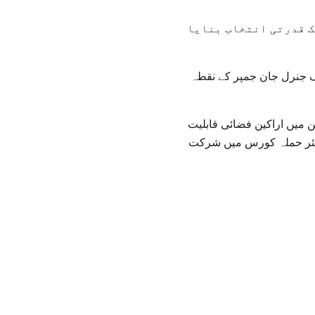
ک قدرتی انتخاب بنایا
ف جنرل جان جمپر کے نقطہ
 میں اراکین فضائی قابلیت
ر ایچ ٹیم کے ارکان نے بھی 13 ہیلی کاپٹر آرمی ایئر حملہ کورس میں شرکت