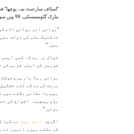
مارک گٹوسمسکی، 99 ویں سول انجینئر سکواڈرن.
"ہوائی ائر ہوائی اڈے کی
تاکتیک علم کی دولت بھی 
ہیں. "
خیال یہ ہے کہ کسی ایسی م
فورسز کو ایئر فورس کی خ
ہوائی ریڈ ہار پروجیکٹ م
مرمت کرنے کے لئے تشکیل د
بیس یا مقامی علاقے میں 
بڑی پیچیدہ افواج کی حمای
ہوتی. "
اگرچہ
ایئر مین
نے کہا ک
کر سکتے ہیں، انہوں نے یہ