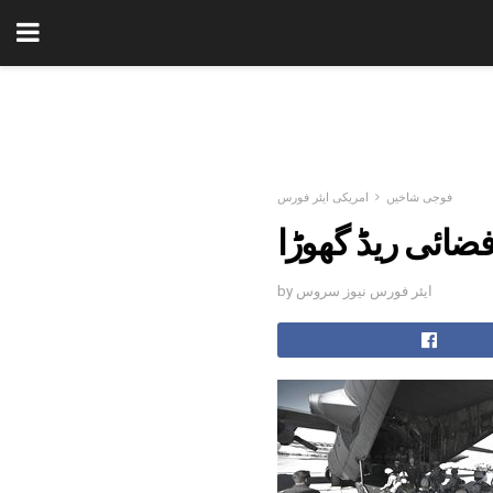
فوجی شاخیں
امریکی ایئر فورس
ضائی ریڈ گھوڑا
by ایئر فورس نیوز سروس