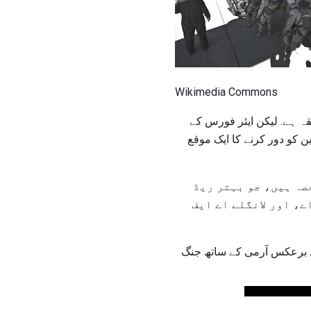
Wikimedia Commons
قہ ہے. لیکن ایئر فورس کے
 کو دور کرنے کا ایک موقع
ہ ہیں، جو بہتر ریڈ
ے، اور لانگلے اے ایف
 برعکس آرمی کے ساتھ جنگ ​​