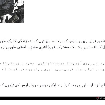
صور نہیں ہیں. یہ بیس کے بہت سے یونٹوں کے لئے زندگی کا ایک طری
سل کے لئے، اس ہفتے کے مشترکہ فورڈ انٹری مشق - لفظی طور پر زمین
ناتی ہیوی آپریشنل مرمت سکواڈرن انجینئر یونٹس کا حص
. وہ نیلس ایئر فورس بیس، نیوی.، ہاربرٹ فیلڈ، فل اے ا
ا جائزہ لینے اور مرمت کرنا ہے. لیکن دوسرے ریڈ ہارس کی ٹیموں کے