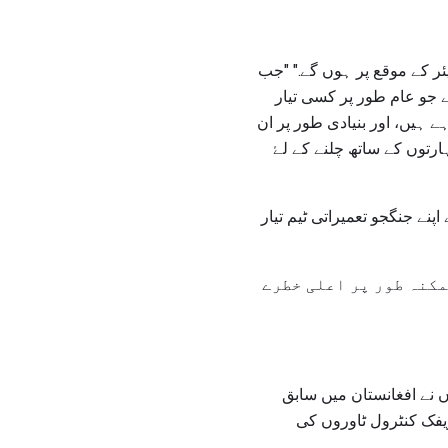
سپیئر کے موقع پر ہوں گے." "جب
 جو عام طور پر کسی تیار
ے ہیں، اور بنیادی طور پر ان
ہارتوں کے ساتھ چلنے کے لۓ
نما نے اپنے جنگجو تعمیراتی ٹیم تیار
مکنہ طور پر اعلی خطرے
ں نے افغانستان میں سابق
ریفک کنٹرول ٹاوروں کی