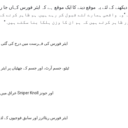
"وہ واقعی ہمارے لئے قبول کر رہے ہیں. ہم ظاہر کرنے کے
 ظاہر کرتے ہیں کہ ہم ان کا وزن ہلکا بنا سکتے ہیں. "
ایئر فورس کی فہرست میں درج کی گئی (ر
ٹیٹو، جسم آرٹ، اور جسم کے چھٹیاں پر ایئ
عراق میں ایئر فورس کے Sniper Knoll اور جونز
ایئر فورس ریٹائرز اور سابق فوجیوں کے لئے 