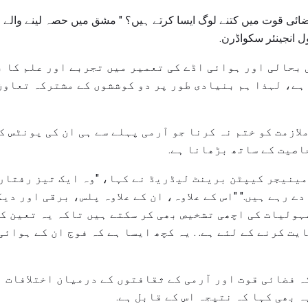
 بحالی اور ہوائی اڈے کی تعمیر میں تجربے اور علم کا ب
ہے، لہذا ہم بنیادی طور پر دو کوششوں کے مشترکہ تعاون
لازمت کو ختم نہ کرنا جو آرمی پہلے سے ہی ان کی یونٹس ک
اصیت کے ساتھ بڑھانا ہے.
ینیجر کیپٹن برینٹ لیڈریڈ نے کہا، "وہ ایک تیز رفتار 
ے رہے ہیں." "اس کے علاوہ، ان کے علاوہ پلس، برقی اور دی
سہولیات کی اچھی تشخیص بھی کر سکتے ہیں تاکہ یہ تعین ک
ت کرنے کے لئے ہے. . یہ کچھ ایسا ہے کہ فوج ان کے ہوائ
ہ فضائی قوت اور آرمی کے ثقافتوں کے درمیان اختلافات ا
 بھی کہا کہ نتیجہ اس کے قابل ہے.