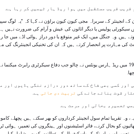
 قریب قریب مستقبل میں ہوا ریڈ ہار ٹیمیں کر رہا ہے.
بوب ڈویژن کے انجینئر کے سربراہ مجی کیون کیون براؤن نے کہا کہ "یہ لوگ 
یں سیکورٹی پولیس یا دیگر اثاثوں کی عیش و آرام کی ضرورت نہیں ہے
 ہیں. وہ جنگل میں، ایک غیر متوقع یا دور دراز ہوائی اڈے میں جا رہ
کرافٹ کی مہارت پر انحصار کرتے ہیں کہ ان کی تخنیکی انجینئرنگ کی م
ویت نام کی جنگ کے دوران 1966 میں ریڈ ہارس یونٹس نے چالو جب دفاع سیکرٹری رابرٹ میک
ھا.
 اور کسی بھی شاخ کے ساتھ دور دراز، ننگی ہڈیوں اور م
تار قوت بنائے جانے کی
تربیت دی جاتی
ہے.
مپ تعمیر، بحالی اور مرمت ہے.
 وہ تقریبا تمام سول انجینئر کرداروں کو بھر سکتے ہیں. پچھلے کامو
ھائیوں کو بحال کرنے، فائر اسٹیشنوں اور ہینگروں کی تعمیر، ہوائی ٹ
تعمیر اور یہاں تک کہ باسکٹ بال کے عدالتوں کو بھی شامل کیا.