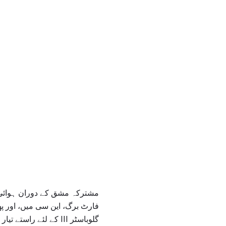
گلوباسٹر III کے لئے راستے تیار کرے گا تاکہ ہوائی اڈے کو چلانے کے لئے معاونت اور فراہمی میں لائے.