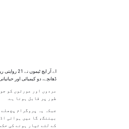
اے آر ایچ ٹی
ڈھانچے، دو کیمیائی اور حیاتیا
مردوں اور عورتوں کو جو 
طور پر قابل ہونا ہے.
جبکہ یہ پروگرام پچھلے چ
بیننگ، گا میں ہوائی اڈے
کے لئے تیار ہونے کی حکم