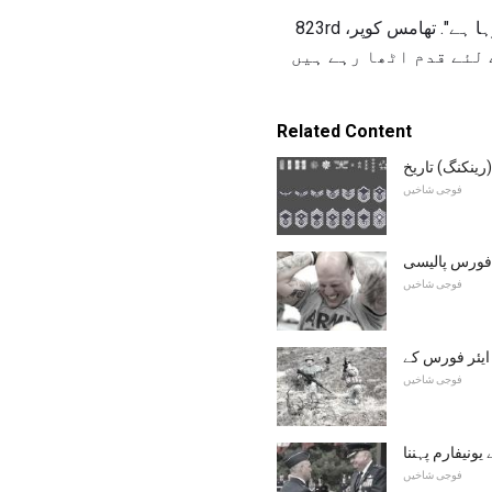
اسٹاف سارجنٹ نے کہا کہ "یہ دیکھنے کے لئے یہ موقع دینے کا ایک موقع ہے کہ ایئر فورس کہاں جا رہا ہے". تھامس کوپر، 823rd
 لئے قدم اٹھا رہے ہیں
Related Content
ینکنگ) تاریخ
فوجی شاخیں
ر فورس پالیسی
فوجی شاخیں
فوجی شاخیں
یونیفارم پہننا
فوجی شاخیں