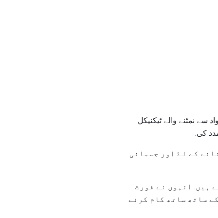
یز مواد سے نمٹنے والے ٹیکنیکل
دد کی.
انے کے لۓ اور جسمانی
 ہیں. انہوں نے فورٹ
کے ساتھ ساتھ کام کرنے