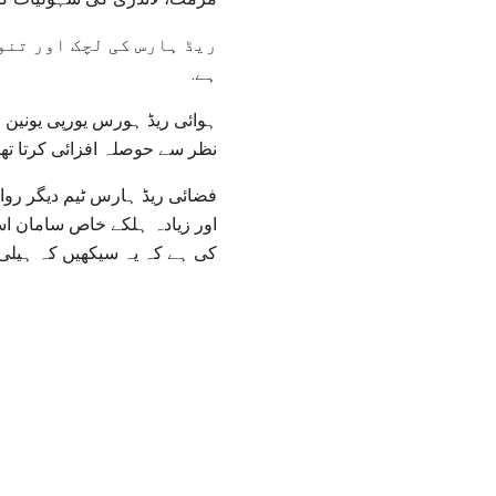
ریڈ ہارس کی لچک اور تنو
ہے.
ہوائی ریڈ ہورس یورپی یونین 
نظر سے حوصلہ افزائی کرتا تھا، اور 2002 میں تین ٹیموں کو قائم ک
فضائی ریڈ ہارس ٹیم دیگر روا
کی ہے کہ یہ سیکھیں کہ ہیلی 