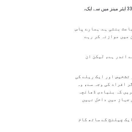
"اسٹاف سارجنٹ سے پوچھا" فضائی قوت میں کتنے لوگ ایسا کرتے ہیں؟ " مشق میں حصہ لینے والے 33 ایئر مینز میں سے ایک،
اعث بنتی ہے. ہمارے پاس
 میں موازنہ کر رہے
ے اندر ہے، لیکن ان
تشخیص اور ایک ریلے کی
گر افراد کی وجہ سے، وہ
ریں کہ بنیادی ڈھانچہ
ی جہاز میں داخل نہیں
یک چیلنج کے ساتھ کام