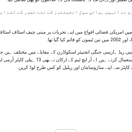
ع نے انہیں ہوائی سول انجینئرز کے نئے تصور کے لئے ای
میں امریکی فضائی افواج میں اپنے تجربات پر مبنی چیف اسٹاف اسٹا
یا گیا تھا.
یتی ریڈ ہارسی جنگی انجنیئر اسکواڈرن کے مقابلے میں مختلف ہیں جن
اور زیادہ ہلکے خاص سامان استعمال کرتے ہیں. اے آ
کاپٹر سے اپنے سازوسامان اور ریلیل کو کس طرح لوڈ کریں.