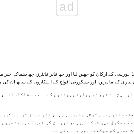
ad
موں نے 21 روایتی ریڈ ہورسی کے ارکان کو چھین لیا اور چھ فائر فائٹرز، چھ دھماکہ خ
تی تیاری کے ماہرین، اور سیکورٹی افواج کے اہلکاروں کے ساتھ ان کی م
آر ایچ اے ٹیم کو روایتی یونٹوں کے اندر رضاکارانہ بن
ند سالوں میں ترقی پذیر رہی ہے، ائر مینز تربیت کررہے
 کے سکول میں شرکت کی ہے، اور ان کی فوج کے ہم منصبوں 
ت عملی کو سیکھنے میں مدد ملی ہے.