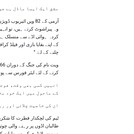
مشق ایک ایسا ماڈل ہے جو
آرمی کے 82 ویں ائیر
وہ پیراشوٹ کرتے ہیں، تو انہ
کردہ ہوائی اڈے سے منسلک ہوتے
کے اپنے بقایا بازی اور فیلڈ 
چلنے کے لۓ. "
کرنے کے لئے ایئر فورس سے پوچ
انہیں کسی بھی وقت، فوجی
کے ماحول میں ایک خود مخ
ان کی خاصیت چلائی اور ری
ٹیم کی لچکدار فطرت کا شکریہ،
طالبان اڈوں پر رہنے والی چوت
مرمت، لانڈری کی سہولیات کی 