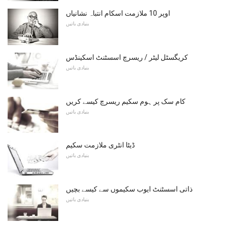
اوپر 10 ملازمت اسکام انتباہ نشانیاں
بنیادی باتیں
کریگسٹل لیٹر / ریسرچ اسسٹنٹ اسکینڈس
بنیادی باتیں
کام سک پر ہوم سکیم ریسرچ کیسے کریں
بنیادی باتیں
ڈیٹا انٹری ملازمت سکیم
بنیادی باتیں
ذاتی اسسٹنٹ ایوب سکیموں سے کیسے بچیں
بنیادی باتیں