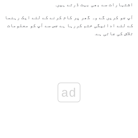
اشتہارات سے بھی بہت ڈرتے ہیں.
آپ جو کریں گے وہ گھر پر کام کرنے کے لئے ایک رہنما
کے لئے ادائیگی ختم کررہا ہے جس سے آپ کو معلومات
تلاش کی جاتی ہے.
ad