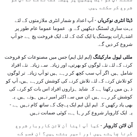
شروع کر سکتے ہیں.
ڈیٹا انٹری نوکریاں
- آپ اعداد و شمار انٹری ملازمتوں کے لئے
بہت ساری لسٹنگ دیکھیں گے. وہ عموما عموما عام طور پر
اشتہارات پوسٹنگ یا ایک کٹ کے لئے ایک فروخت پچ ہے جو آپ
شروع کر دیں گے.
ملٹی لیول مارکیٹنگ
(ایم ایل ایم) جس میں مصنوعات کو فروخت
کرنے کے لئے نئے لوگوں کو بھرتی، اور زیادہ سے زیادہ نئے افراد
شامل ہیں. اگر آپ سب کچھ کر رہے ہیں تو آپ زیادہ تر لوگوں
کو تلاش کرنے کے لئے تلاش کرنے کی کوشش کررہے ہیں، آپ کو
ذہن میں رکھنا ہے کہ شاید ہزاروں افراد اس بات کو کرنے کی
کوشش کر رہے ہیں. ان میں سے اکثر امیر نہیں ہوتے ہیں. یہ
بھی یاد رکھیں کہ ایم ایل ایم ایک پےچک کے ساتھ کام نہیں ہے -
یہ ایک کاروبار شروع کر رہا ہے، کوئی ضمانت نہیں.
آن لائن کاروبار
- کیا آپ اپنا آن لائن کاروبار شروع
کرنا چاہتے ہیں اور امیر بنتے ہیں؟ ان قسم کے