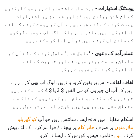
پوسٹنگ اشتھارات
- بہت سارے اشتھارات ہیں جو کارکنوں
کو آن لائن بولٹن بورڈز اور فورمز پر اشتہارات
پوسٹ کرنے کے لئے ضروری ہے. آپ کو پوسٹ کرنے کے لئے
ادائیگی نہیں ملتی ہے، بلکہ اگر آپ دوسرے لوگوں
کو سائن اپ کرتے ہیں تو آپ ادا کر سکتے ہیں.
عملدرآمد کے دعوی
- "حاصل شدہ" حاصل کرنے کے لۓ آپ کو
سامان، سافٹ ویئر خریدنے اور تربیت کے لئے
ادائیگی کرنے کی ضرورت ہوگی.
لفافے لفافے
- اس پر یقین کرو، یا نہیں، لوگ اب بھی کہہ رہے
ہیں کہ آپ ان چیزوں کو فی الفور $ 3 یا $ 4 کما سکتے ہیں.
تم نہیں کر سکتے ہو تمام اہم کمپنیوں کو ڈاک سے
متعلق مشینیں جو چیزیں، طرح، اور میٹر میل ہیں.
اسکام مقابلہ میں فاتح ایسے سائٹس ہیں جو آپ
کو گھریلو
ملازمتوں
پر صرف
جائز کام
پر بیچنے / فراہم کرنے کے لئے پیش
کرتے
ہیں
- نامزد فیس، کورس کے. ایسا نہ کرو