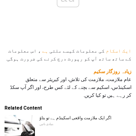
ایک اسکام
کی معلومات کیسے ملتی
ہے
، اس معلومات
کے ساتھ ساتھ آپ کو رپورٹ درج کرنے کی ضرورت ہوگی.
زیادہ روزگار سکیم
عام ملازمت، ملازمت کی تلاش، اور کیریئر سے متعلق
اسکینڈس، اسکیم سے بچنے کے لئے کس طرح، اور اگر آپ سکڈ
کر رہے ہیں تو کیا کریں.
Related Content
اگر ایک ملازمت واقعی اسکینڈم ہے تو بتاؤ
بنیادی باتیں