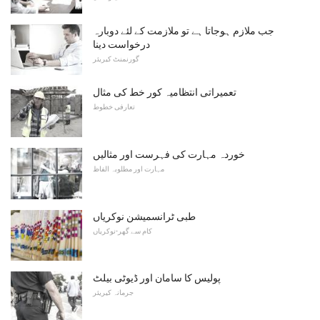
جب ملازم ہوجاتا ہے تو ملازمت کے لئے دوبارہ
درخواست دینا
گورنمنٹ کیریئر
تعمیراتی انتظامیہ کور خط کی مثال
تعارفی خطوط
خوردہ مہارت کی فہرست اور مثالیں
مہارت اور مطلوبہ الفاظ
طبی ٹرانسمیشن نوکریاں
کام سے گھر-نوکریاں
پولیس کا سامان اور ڈیوٹی بیلٹ
جرمانہ کیریئر