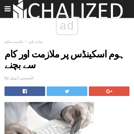
ad
بنیادی باتیں
ملازمت سکیم
ہوم اسکینڈس پر ملازمت اور کام
سے بچنے
by الیسسن ڈیویل