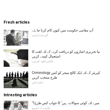
Fresh articles
آپ مقامی حکومت میں کیوں کام کرنا چاہئے
گورنمنٹ کیریئر
نیا تحریری اشاروں کو دریافت کرنے کے لئے لغت کا
استعمال کیسے کریں
فکشن لکھنے کیریئرز
Criminology کیریئر کے لئے ایک کالج میجر کو کس
طرح منتخب کریں
بنیادی باتیں
Intresting articles
'میرے لئے کوئی سوالات ہیں' کا جواب کس طرح؟
ملازمت کے انٹرویو