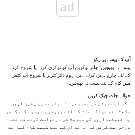
ad
آپ کے پیسے پر رکو
پیسے نہ بھیجیں! جائز نوکرین آپ کو نوکری کرنے یا شروع کرنے
کے لئے چارج نہیں کرتے ہیں. ہوم ڈائرکٹریز یا شروع اپ کٹس
میں کام کے لئے پیسے نہ بھیجیں.
حوالہ جات چیک کریں
اگر آپ کمپنی کی مشروعیت کے بارے میں یقین نہیں
رکھتے تو حوالہ جات کے لئے پوچھیں. دوسرے کارکنوں
یا ٹھیکیداروں کی فہرست کی درخواست کرنے کے لئے
درخواست کریں کہ اس نے ان کے لئے کیسے کام کیا ہے.