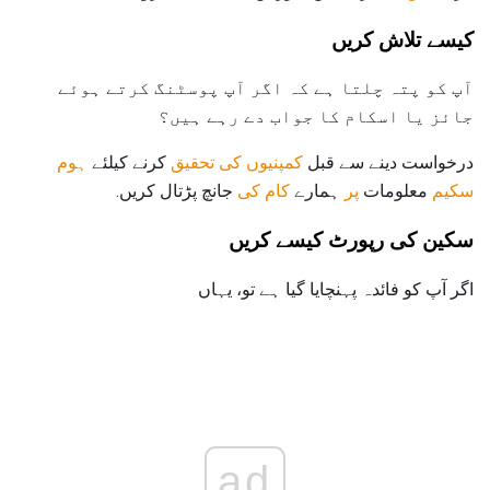
کیسے تلاش کریں
آپ کو پتہ چلتا ہے کہ اگر آپ پوسٹنگ کرتے ہوئے
جائز یا اسکام کا جواب دے رہے ہیں؟
درخواست دینے سے قبل
کمپنیوں کی تحقیق
کرنے کیلئے
ہوم
سکیم
معلومات
پر
ہمارے
کام کی
جانچ پڑتال کریں.
سکین کی رپورٹ کیسے کریں
اگر آپ کو فائدہ پہنچایا گیا ہے تو، یہاں
ad