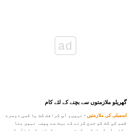
ad
گھریلو ملازمتوں سے بچنے کے لئے کام
اسمبلی کی ملازمتیں
- نہیں، آپ کرافٹ کٹ یا کسی دوسرے
قسم کی کٹ کو جمع کرنے کے بہت سے پیسہ نہیں بنا
سکتے. آپ کو ایک پیکیج پر پیسہ کمانے کے لۓ آپ کو