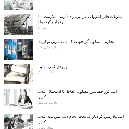
آرمی ملازمت: 14E پیٹریاٹ فائر کنٹرول بہتر آپریٹر /
برقرار رکھنے والا
کیریئرز
تجارتی اسکول گریجویٹ کے لئے بہترین نوکریاں
ملازمت کی تلاش
یہودی کتاب مہینہ
کتاب پبلشنگ
اپنے کور خط میں مطلوبہ الفاظ کا استعمال کیسے
کریں
ملازمت کی تلاش
اپنے ملازمین کو دباؤ کے تحت انجام دینے میں مدد کیسے
کریں
انسانی وسائل