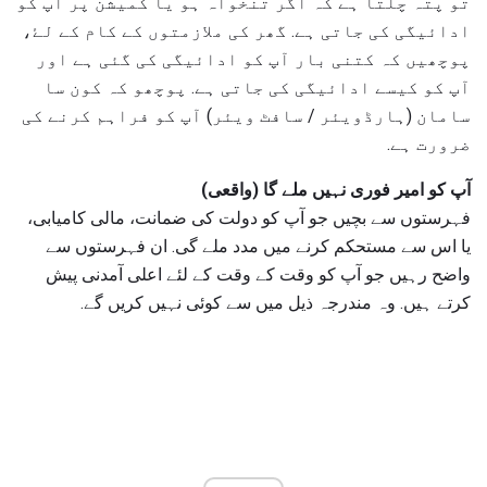
تو پتہ چلتا ہے کہ اگر تنخواہ ہو یا کمیشن پر آپ کو
ادائیگی کی جاتی ہے. گھر کی ملازمتوں کے کام کے لۓ،
پوچھیں کہ کتنی بار آپ کو ادائیگی کی گئی ہے اور
آپ کو کیسے ادائیگی کی جاتی ہے. پوچھو کہ کون سا
سامان (ہارڈویئر / سافٹ ویئر) آپ کو فراہم کرنے کی
ضرورت ہے.
آپ کو امیر فوری نہیں ملے گا (واقعی)
فہرستوں سے بچیں جو آپ کو دولت کی ضمانت، مالی کامیابی،
یا اس سے مستحکم کرنے میں مدد ملے گی. ان فہرستوں سے
واضح رہیں جو آپ کو وقت کے وقت کے لئے اعلی آمدنی پیش
کرتے ہیں. وہ مندرجہ ذیل میں سے کوئی نہیں کریں گے.