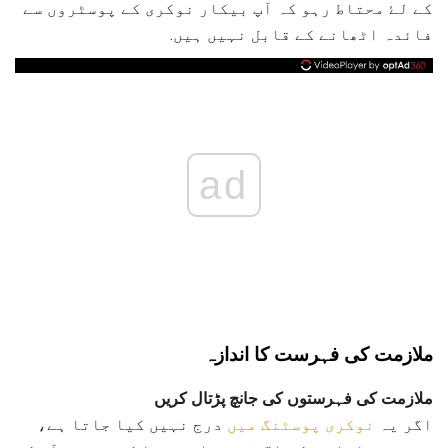
کے لۓ محتاط رہو کہ آپ بیکار نوکری کے پوسٹروں سے
فائدہ اٹھانے کے قابل نہیں ہیں.
ad
ملازمت کی فہرست کا اندازہ
ملازمت کی فہرستوں کی جانچ پڑتال کریں
اگر یہ
نوکری پوسٹنگ میں
درج نہیں کیا جاتا ہے،