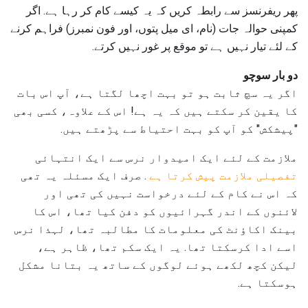
پھر ریفرنسز سے رابطہ کریں کہ یہ کیسے کام کر رہا ہے. اگر
کمپنی حوالہ جات (نام، ای میل پتوں، اور فون نمبرز) فراہم کرنے
کے لئے تیار نہیں ہے تو موقع پر غور نہیں کرتے.
دو بار سوچو
اگر یہ سچ ثابت ہو تو بہت اچھا لگتا ہے، آپ اس بات
کا یقین کر سکتے ہیں کہ یہ ہے! اس کے علاوہ، کسی بھی
"پیشکش" کو آپ کو بہت احتیاط سے پڑھتے ہیں.
ملازمت کے لئے ایک امیدوار نرس سے ایک انتہائی
تفصیلی ملازمت پیش کرتا ہے
. صرف ایک مسئلہ یہ تھی
کہ اس نے کام کے لئے درخواست نہیں کی تھی اور
لائنوں کے اندر گہرائیوں کو دفن کیا تھا، اس کا
بینک اکاؤنٹ کی معلومات کا مطالبہ تھا، لہذا نرس
اسے ادا کرسکتا تھا. یہ ایک سکم تھا، ظاہر ہے،
لیکن کچھ لکھے ہوئے لوگوں کے ساتھ یہ بتانا مشکل
ہوسکتا ہے.