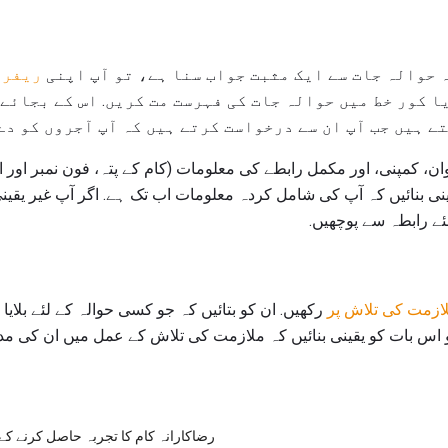
ریفرن
یا کور خط میں حوالہ جات کی فہرست مت کریں. اس کے بجائے
ے ہیں جب آپ ان سے درخواست کرتے ہیں کہ آپ آجروں کو دے 
وان، کمپنی، اور مکمل رابطے کی معلومات (کام کے پتہ، فون نمبر او
یقینی بنائیں کہ آپ کی شامل کردہ معلومات اب تک ہے. اگر آپ غیر یقی
ے رابطہ سے پوچھیں.
لازمت کی تلاش پر
رکھیں. ان کو بتائیں کہ جو کسی حوالہ کے لئے بلای
اس بات کو یقینی بنائیں کہ ملازمت کی تلاش کے عمل میں ان کی مدد
رضاکارانہ کام کا تجربہ حاصل کرنے کے 