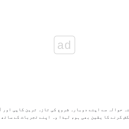
ad
کنہ حوالہ سے اپنے دوبارہ شروع کی تازہ ترین کاپی اور آ
ش کرنے کا یقین بھی ہو، لہذا وہ اپنے تجربات کے ساتھ 