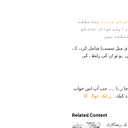
س کی فہرست
بنا سکتے
، اپنے حوالہ جات کو
سکتے ہیں.
ر ای میل سمیت) شامل کرنے کے
نی ہو تو ان کی رابطے کی
ا جا رہا ہے. جب آپ اس خواب
 کیلئے
ہر ایک حوالہ کا
Related Content
لئے رضاکارانہ