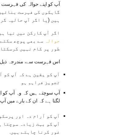
گاہکوں کی فہرست بنائیں 
ہیں (یا اگر آپ حالیہ گری
اگر آپ کارکن میں نیا ہی
حوالہ
سے بھی پوچھ سکتے 
طور پر کام نہیں کرسکتا 
اس فہرست سے، مندرجہ ذیل معیار کو فٹ ہونے
آپ کو یقین ہے کہ آپ کو آ
تجویز فراہم ہو
آپ سوچتے ہیں کہ وہ آپ کو ای
لگتا ہے کہ ان کے بارے میں آپ
آپ کو آرام دہ اور پرسکو
آپ کو بہت زیادہ سوچتا ہ
غور کرنا چاہتے ہیں.