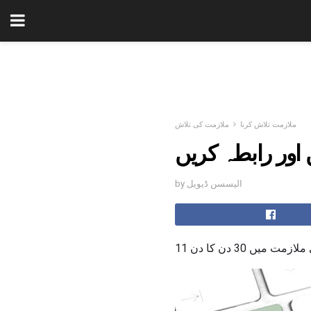
ملازمت تلاش کرنا
ملازمت کی تلاش
 اور رابطہ کریں
by الیسسن ڈیویل
میں 30 دن کا دن 11