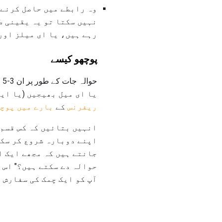
وہ رابطے میں حاصل کرنے ک
نہیں سکتا تو یہ یقینی ط
رہے ہیں، یا ای میلز اور
پوچھو کیسے
ح
یا ای میل بھیجیں (یا ایک
ریفرنس
کے
بارے میں پوچ
انہیں بتائیں کہ کس قسم 
اپنے دوبارہ شروع کر سکت
جانتے ہیں کہ مجھے ایک ا
حوالہ دے سکتے ہیں؟" اس 
آپ کو ایک چمک کی سفارش 