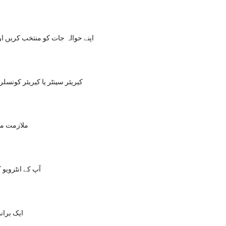
اپنے حوالہ جات کو منتخب کریں ا
کیریئر سینٹر یا کیریئر کونسل
ملازمت می
آپ کے انٹرویو 
ایک برانڈ