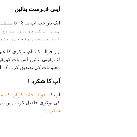
اپنی فہرست بنائیں
ایک بار جب آپ نے 3 - 5 ممکنہ حوالہ جات سے ایک مثبت جواب سنا ہے، تو آپ اپنی
ہیں. آپ کے دوبارہ شروع 
ایک علیحدہ صفحے پر پڑھت
ہر حوالہ کے نام، نوکری کا عن
لئے یقینی بنائیں. اس بات کو 
معلومات کی تصدیق کرنے کے لئ
آپ کا شکریہ!
آپ کے
حوالہ جات کو آپ کے م
کی نوکری حاصل کرتے ہیں، تو 
شکریہ
.