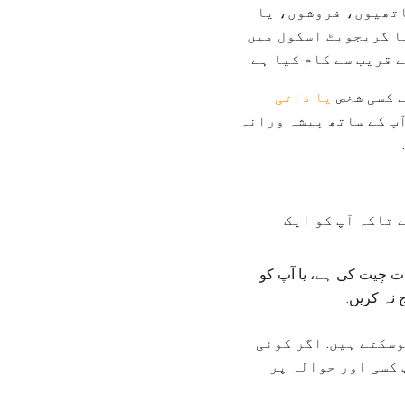
کارکنوں، ساتھیوں، فروشوں، یا
یا گریجویٹ اسکول میں
 قریب سے کام کیا ہے.
ے کسی شخص
یا ذاتی
آپ کے ساتھ پیشہ ورانہ
 تاکہ آپ کو ایک
ت چیت کی ہے، یا آپ کو
 نہ کریں.
سکتے ہیں. اگر کوئی
 کسی اور حوالہ پر