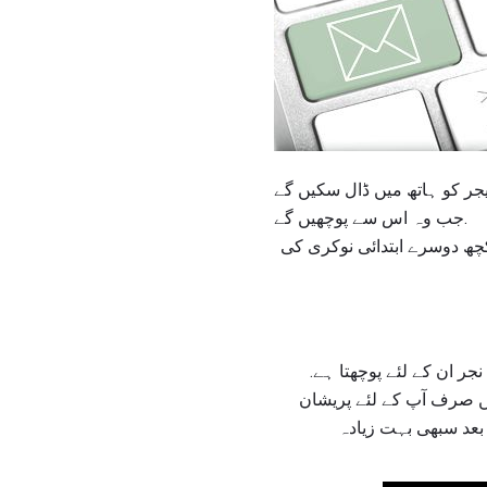
یجر کو ہاتھ میں ڈال سکیں گے
جب وہ اس سے پوچھیں گے.
کچھ دوسرے ابتدائی نوکری کی
جر ان کے لئے پوچھتا ہے.
ں صرف آپ کے لئے پریشان
بعد سبھی بہت زیادہ