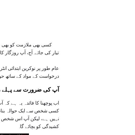
کسی بھی ملازمت کو بھی 
تیار کی جائے. آج، آپ روزگار
عام طور پر نوکرین ابتدائی ان
درخواست کے مواد کے ساتھ حوا
آپ کی ضرورت سے پہلے ری
اب پوچھنا کا فائدہ یہ ہے کہ 
کسی شخص سے ایک حوالہ بنانا
نہیں ہے، لیکن آپ اس شخص پر 
کشیدگی کو بچائے گا.