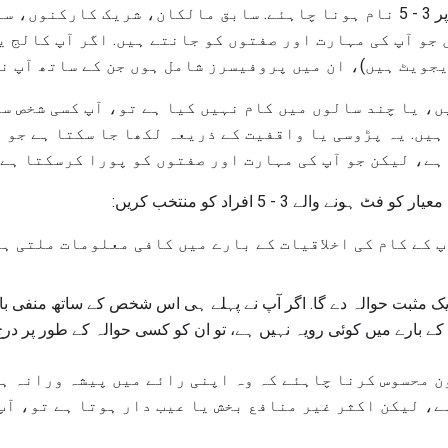
آپ کو اپنے حوالہ کی فہرست پر 3 - 5 نام ہونا چاہئے. سابق مالکان، شریک 
جو آپ کی مہارت اور صفتوں کو جانتے ہیں. اگر آپ کالج 
جویٹ ہیں)، ان میں پروفیسرز شامل ہوں جن کے ساتھ آپ نے
ں، یا چند سالوں میں کام نہیں کیا ہے تو، آپ کسی شخص س
ہیں. یہ پڑوسی یا واقفیت کے ذریعہ لکھا جا سکتا ہے جو 
ہے، لیکن جو آپ کی مہارت اور صفتوں کو پورا کرسکتا ہے.
 والے 3 - 5 افراد کو منتخب کریں:
پ کے کام کی اخلاقیات کے بارے میں کافی معلومات ملتی ہے
ک مثبت حوالہ دے گا. اگر آپ نے پہلے ہی اس شخص کے ساتھ منفی با
 کے بارے میں کوئی رویہ نہیں ہے، تو ان کو کسی حوالہ کے طور پر درج
ن محسوس کرنا چاہئے کہ وہ اپنی رائے میں پیشہ ورانہ ہو
ے، لیکن اکثر غیر منافع بخش یا عیب دار ہوتا ہے تو، آپ