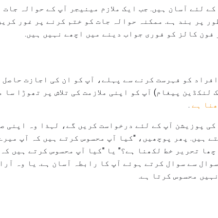
ے لئے آسان ہیں. جب ایک ملازم مینیجر آپ کے حوالہ جات 
ور پر بند ہے. ممکنہ حوالہ جات کو ختم کرنے پر غور کریں
 فون کالز کو فوری جواب دینے میں اچھے نہیں ہیں.
والہ جات کے طور پر ان 3-5 افراد کو فہرست کرنے سے پہلے، آپ کو ان کی اجاز
 لنکڈین پیغام) آپ کو اپنی ملازمت کی تلاش پر تھوڑا سا 
ھنا ہے
.
کی پوزیشن آپ کے لئے درخواست کریں گے، لہذا وہ اپنی صن
ے ہیں. پھر پوچھیں، "کیا آپ محسوس کرتے ہیں کہ آپ میرے
چھا تحریر خط لکھنا ہے؟" یا "کیا آپ محسوس کرتے ہیں کہ
سوال سے سوال کرتے ہوئے آپ کا رابطہ آسان ہے. یا وہ آرا
نہیں محسوس کرتا ہے.