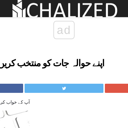
ad
اپنے حوالہ جات کو منتخب کریں
آپ کے خواب کی ملازمت 