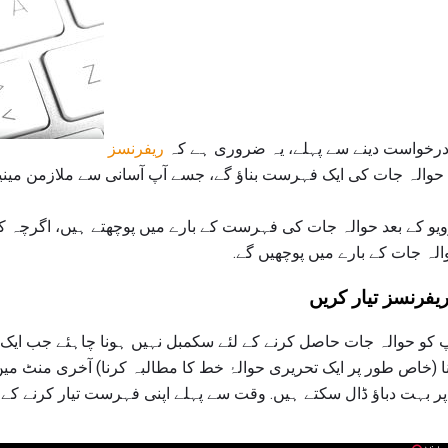
درخواست دینے سے پہلے، یہ ضروری ہے کہ
ریفرنسز
 کا حوالہ جات کی ایک فہرست بناؤ گے، جسے آپ آسانی سے ملازمن مین
ٹرویو کے بعد حوالہ جات کی فہرست کے بارے میں پوچھتے ہیں، اگرچہ 
لہ جات کے بارے میں پوچھیں گے.
فرنسز تیار کریں
آپ کو حوالہ جات حاصل کرنے کے لئے سکمبل نہیں ہونا چاہئے جب ایک ن
 (خاص طور پر ایک تحریری حوالۂ خط کا مطالبہ کرنا) آخری منٹ می
بہت دباؤ ڈال سکتے ہیں. وقت سے پہلے اپنی فہرست تیار کرنے کے 