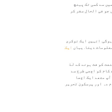
میں سے کسی تک پہنچ
 جو فی الحال سفر کر
ت حاصل ہوگی. انہیں ایک نوکری
معلومات دینا. یہاں
ایک
عت کو فٹ ہونے کے لۓ
 کام کو اچھی طرح سے
 آپ مجھے ایک اچھا
م دہ اور پرسکون تحریر